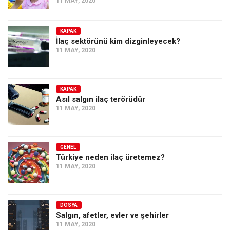
11 MAY, 2020
KAPAK
İlaç sektörünü kim dizginleyecek?
11 MAY, 2020
KAPAK
Asıl salgın ilaç terörüdür
11 MAY, 2020
GENEL
Türkiye neden ilaç üretemez?
11 MAY, 2020
DOSYA
Salgın, afetler, evler ve şehirler
11 MAY, 2020