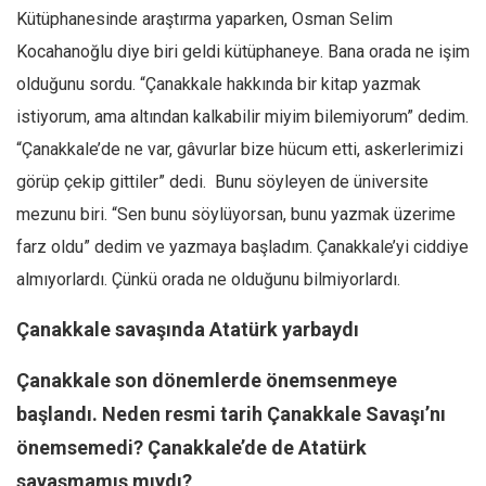
Kütüphanesinde araştırma yaparken, Osman Selim
Ekonomi
Kocahanoğlu diye biri geldi kütüphaneye. Bana orada ne işim
Spor
olduğunu sordu. “Çanakkale hakkında bir kitap yazmak
Manzara
istiyorum, ama altından kalkabilir miyim bilemiyorum” dedim.
Sağlık
“Çanakkale’de ne var, gâvurlar bize hücum etti, askerlerimizi
Gıda-Beslenme
görüp çekip gittiler” dedi. Bunu söyleyen de üniversite
Hayat
mezunu biri. “Sen bunu söylüyorsan, bunu yazmak üzerime
Türkiye
farz oldu” dedim ve yazmaya başladım. Çanakkale’yi ciddiye
Siyaset
almıyorlardı. Çünkü orada ne olduğunu bilmiyorlardı.
Dünya
Çanakkale savaşında Atatürk yarbaydı
Avrupa
Çanakkale son dönemlerde önemsenmeye
Asya
başlandı. Neden resmi tarih Çanakkale Savaşı’nı
Afrika
önemsemedi? Çanakkale’de de Atatürk
İslam Dünyası
savaşmamış mıydı?