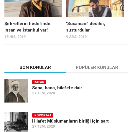
Şirk-etlerin hedefinde
‘Susamam’ dediler,
insan ve İstanbul var!
susturdular
15 NIS, 2019
9 ARA, 2019
SON KONULAR
POPÜLER KONULAR
KAPAK
Sana, bana, hilafete dair…
27 TEM, 2020
RÖPORTAJ
Hilafet Müslümanların birliği için şart
27 TEM, 2020