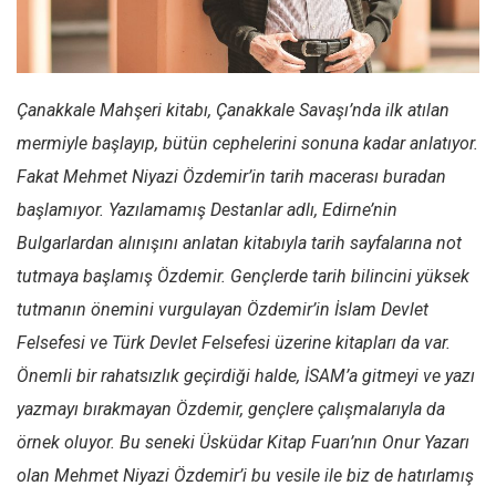
Facebook
Instagram
YouTube
Çanakkale Mahşeri kitabı, Çanakkale Savaşı’nda ilk atılan
Editörden
mermiyle başlayıp, bütün cephelerini sonuna kadar anlatıyor.
Yazarlar
Fakat Mehmet Niyazi Özdemir’in tarih macerası buradan
Kemal Özer
başlamıyor. Yazılamamış Destanlar adlı, Edirne’nin
Mahmut Toptaş
Bulgarlardan alınışını anlatan kitabıyla tarih sayfalarına not
Yvonne Ridley
tutmaya başlamış Özdemir. Gençlerde tarih bilincini yüksek
tutmanın önemini vurgulayan Özdemir’in İslam Devlet
Barış Tarımcıoğlu
Felsefesi ve Türk Devlet Felsefesi üzerine kitapları da var.
Ömer Kayani
Önemli bir rahatsızlık geçirdiği halde, İSAM’a gitmeyi ve yazı
Yusuf Armağan
yazmayı bırakmayan Özdemir, gençlere çalışmalarıyla da
Hasanali Yıldırım
örnek oluyor. Bu seneki Üsküdar Kitap Fuarı’nın Onur Yazarı
Leyla Şerif Emin
olan Mehmet Niyazi Özdemir’i bu vesile ile biz de hatırlamış
Selçuk Türkyılmaz