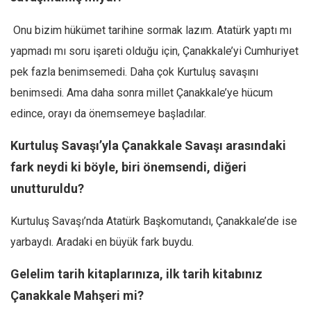
Amerika
Avustralya
Onu bizim hükümet tarihine sormak lazım. Atatürk yaptı mı
Tarih
yapmadı mı soru işareti olduğu için, Çanakkale’yi Cumhuriyet
pek fazla benimsemedi. Daha çok Kurtuluş savaşını
Düşünce
benimsedi. Ama daha sonra millet Çanakkale’ye hücum
Dosyalar
edince, orayı da önemsemeye başladılar.
Kurtuluş Savaşı’yla Çanakkale Savaşı arasındaki
fark neydi ki böyle, biri önemsendi, diğeri
unutturuldu?
Kurtuluş Savaşı’nda Atatürk Başkomutandı, Çanakkale’de ise
yarbaydı. Aradaki en büyük fark buydu.
Gelelim tarih kitaplarınıza, ilk tarih kitabınız
Çanakkale Mahşeri mi?