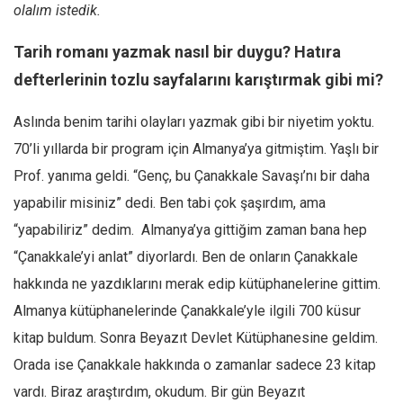
olalım istedik.
Mehmet Ali Tekin
Tarih romanı yazmak nasıl bir duygu? Hatıra
Abir E. Nahas
defterlerinin tozlu sayfalarını karıştırmak gibi mi?
Amina S. Jenenkovic
Bağdagül Öz
Aslında benim tarihi olayları yazmak gibi bir niyetim yoktu.
Esra Elönü
70’li yıllarda bir program için Almanya’ya gitmiştim. Yaşlı bir
Prof. yanıma geldi. “Genç, bu Çanakkale Savaşı’nı bir daha
» Yazar arşivi
yapabilir misiniz” dedi. Ben tabi çok şaşırdım, ama
Bu Sayı
“yapabiliriz” dedim. Almanya’ya gittiğim zaman bana hep
Tüm Sayılar
“Çanakkale’yi anlat” diyorlardı. Ben de onların Çanakkale
Kategoriler
hakkında ne yazdıklarını merak edip kütüphanelerine gittim.
Kültür Sanat
Almanya kütüphanelerinde Çanakkale’yle ilgili 700 küsur
Kitap
kitap buldum. Sonra Beyazıt Devlet Kütüphanesine geldim.
Orada ise Çanakkale hakkında o zamanlar sadece 23 kitap
Karisi kitap sualleri
vardı. Biraz araştırdım, okudum. Bir gün Beyazıt
7 soruda bu hafta