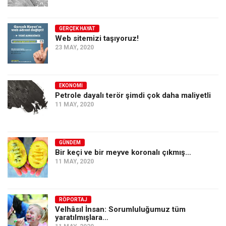
GERÇEK HAYAT
Web sitemizi taşıyoruz!
23 MAY, 2020
EKONOMI
Petrole dayalı terör şimdi çok daha maliyetli
11 MAY, 2020
GÜNDEM
Bir keçi ve bir meyve koronalı çıkmış…
11 MAY, 2020
RÖPORTAJ
Velhâsıl İnsan: Sorumluluğumuz tüm
yaratılmışlara…