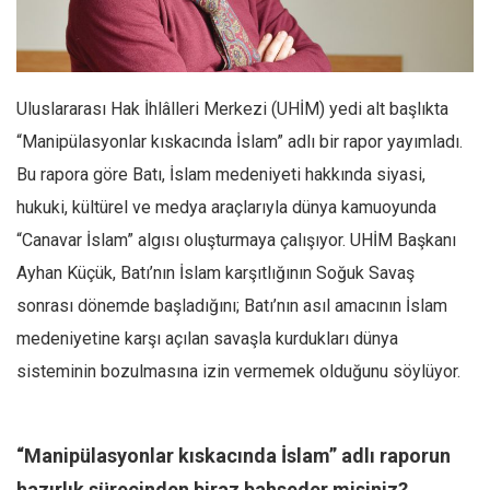
Facebook
Instagram
YouTube
Uluslararası Hak İhlâlleri Merkezi (UHİM) yedi alt başlıkta
Editörden
“Manipülasyonlar kıskacında İslam” adlı bir rapor yayımladı.
Yazarlar
Bu rapora göre Batı, İslam medeniyeti hakkında siyasi,
Kemal Özer
hukuki, kültürel ve medya araçlarıyla dünya kamuoyunda
Mahmut Toptaş
“Canavar İslam” algısı oluşturmaya çalışıyor. UHİM Başkanı
Yvonne Ridley
Ayhan Küçük, Batı’nın İslam karşıtlığının Soğuk Savaş
sonrası dönemde başladığını; Batı’nın asıl amacının İslam
Barış Tarımcıoğlu
medeniyetine karşı açılan savaşla kurdukları dünya
Ömer Kayani
sisteminin bozulmasına izin vermemek olduğunu söylüyor.
Yusuf Armağan
Hasanali Yıldırım
Leyla Şerif Emin
“Manipülasyonlar kıskacında İslam” adlı raporun
hazırlık sürecinden biraz bahseder misiniz?
Selçuk Türkyılmaz