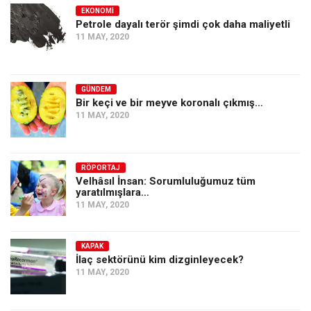
EKONOMI
Petrole dayalı terör şimdi çok daha maliyetli
11 MAY, 2020
GÜNDEM
Bir keçi ve bir meyve koronalı çıkmış…
11 MAY, 2020
RÖPORTAJ
Velhâsıl İnsan: Sorumluluğumuz tüm
yaratılmışlara…
11 MAY, 2020
KAPAK
İlaç sektörünü kim dizginleyecek?
11 MAY, 2020