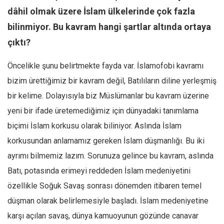
dâhil olmak üzere İslam ülkelerinde çok fazla
Ekonomi
bilinmiyor. Bu kavram hangi şartlar altında ortaya
Spor
çıktı?
Manzara
Sağlık
Öncelikle şunu belirtmekte fayda var. İslamofobi kavramı
Gıda-Beslenme
bizim ürettiğimiz bir kavram değil, Batılıların diline yerleşmiş
Hayat
bir kelime. Dolayısıyla biz Müslümanlar bu kavram üzerine
yeni bir ifade üretemediğimiz için dünyadaki tanımlama
Türkiye
biçimi İslam korkusu olarak biliniyor. Aslında İslam
Siyaset
korkusundan anlamamız gereken İslam düşmanlığı. Bu iki
Dünya
ayrımı bilmemiz lazım. Sorunuza gelince bu kavram, aslında
Avrupa
Batı, potasında erimeyi reddeden İslam medeniyetini
Asya
özellikle Soğuk Savaş sonrası dönemden itibaren temel
Afrika
düşman olarak belirlemesiyle başladı. İslam medeniyetine
İslam Dünyası
karşı açılan savaş, dünya kamuoyunun gözünde canavar