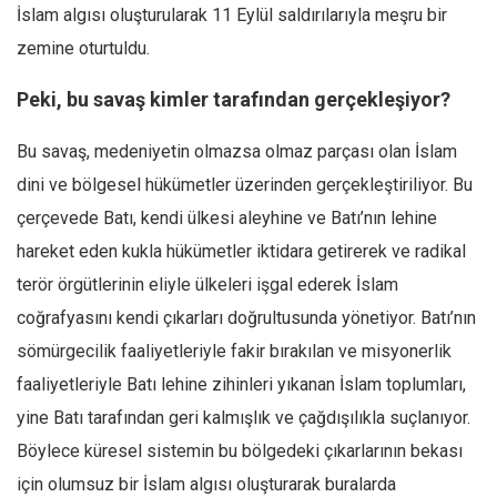
Amerika
İslam algısı oluşturularak 11 Eylül saldırılarıyla meşru bir
Avustralya
zemine oturtuldu.
Tarih
Peki, bu savaş kimler tarafından gerçekleşiyor?
Düşünce
Bu savaş, medeniyetin olmazsa olmaz parçası olan İslam
Dosyalar
dini ve bölgesel hükümetler üzerinden gerçekleştiriliyor. Bu
çerçevede Batı, kendi ülkesi aleyhine ve Batı’nın lehine
hareket eden kukla hükümetler iktidara getirerek ve radikal
terör örgütlerinin eliyle ülkeleri işgal ederek İslam
coğrafyasını kendi çıkarları doğrultusunda yönetiyor. Batı’nın
sömürgecilik faaliyetleriyle fakir bırakılan ve misyonerlik
faaliyetleriyle Batı lehine zihinleri yıkanan İslam toplumları,
yine Batı tarafından geri kalmışlık ve çağdışılıkla suçlanıyor.
Böylece küresel sistemin bu bölgedeki çıkarlarının bekası
için olumsuz bir İslam algısı oluşturarak buralarda