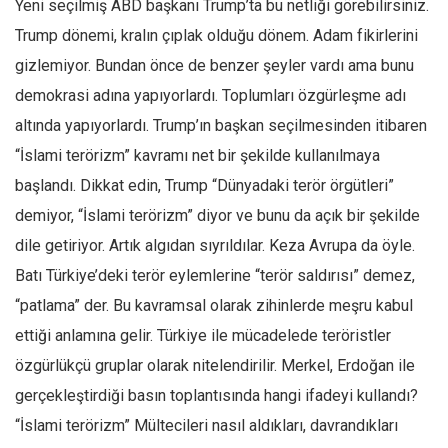
Yeni seçilmiş ABD başkanı Trump’ta bu netliği görebilirsiniz.
Trump dönemi, kralın çıplak olduğu dönem. Adam fikirlerini
gizlemiyor. Bundan önce de benzer şeyler vardı ama bunu
demokrasi adına yapıyorlardı. Toplumları özgürleşme adı
altında yapıyorlardı. Trump’ın başkan seçilmesinden itibaren
“İslami terörizm” kavramı net bir şekilde kullanılmaya
başlandı. Dikkat edin, Trump “Dünyadaki terör örgütleri”
demiyor, “İslami terörizm” diyor ve bunu da açık bir şekilde
dile getiriyor. Artık algıdan sıyrıldılar. Keza Avrupa da öyle.
Batı Türkiye’deki terör eylemlerine “terör saldırısı” demez,
“patlama” der. Bu kavramsal olarak zihinlerde meşru kabul
ettiği anlamına gelir. Türkiye ile mücadelede teröristler
özgürlükçü gruplar olarak nitelendirilir. Merkel, Erdoğan ile
gerçekleştirdiği basın toplantısında hangi ifadeyi kullandı?
“İslami terörizm” Mültecileri nasıl aldıkları, davrandıkları