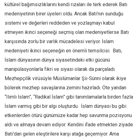
kültürel bağımsızlıklarını kendi rızaları ile terk ederek Batı
medeniyetinin birer üyeleri oldu. Ancak Batı’nın sunduğu
sistemi ve değerleri reddeden ve yozlaşmayı kabul
etmeyen ikinci seçeneği seçmiş olan medeniyetlerse Batı
karşısında zorlu bir varlık mücadelesi veriyor. İslam
medeniyeti ikinci seçeneğin en önemli temsilcisi. Batı,
İslam dünyasının dünya siyasetindeki etki gücünü
manipülasyonlarla fikri ve siyasi olarak da parçaladı.
Mezhepçilik virüsüyle Müslümanlar Şii-Sünni olarak ikiye
bölerek mezhep savaşlarına zemini hazırladı. Öte yandan
“Ilımlı İslam”, “Radikal İslam” gibi tanımlamalarla birden fazla
İslam varmış gibi bir algı oluşturdu. İslam dünyası bu gibi
etkenlerden ötürü günümüze kadar hep savunma pozisyonu
aldı ve almaya devam ediyor. Kendini ifade etmekten ziyade
Batı’dan gelen eleştirilere karşı atağa geçemiyor. Ama