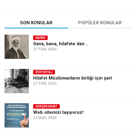
SON KONULAR
POPÜLER KONULAR
KAPAK
Sana, bana, hilafete dair…
27 TEM, 2020
RÖPORTAJ
Hilafet Müslümanların birliği için şart
27 TEM, 2020
GERÇEK HAYAT
Web sitemizi taşıyoruz!
23 MAY, 2020