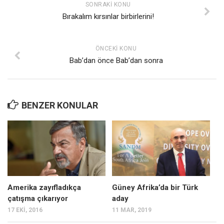
SONRAKI KONU
Bırakalım kırsınlar birbirlerini!
ÖNCEKI KONU
Bab’dan önce Bab’dan sonra
BENZER KONULAR
Amerika zayıfladıkça
Güney Afrika’da bir Türk
çatışma çıkarıyor
aday
17 EKI, 2016
11 MAR, 2019