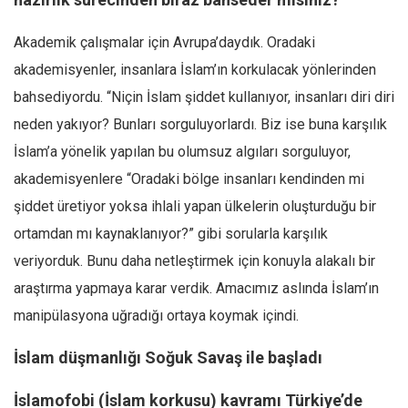
Mehmet Ali Tekin
Akademik çalışmalar için Avrupa’daydık. Oradaki
Abir E. Nahas
akademisyenler, insanlara İslam’ın korkulacak yönlerinden
Amina S. Jenenkovic
bahsediyordu. “Niçin İslam şiddet kullanıyor, insanları diri diri
Bağdagül Öz
neden yakıyor? Bunları sorguluyorlardı. Biz ise buna karşılık
Esra Elönü
İslam’a yönelik yapılan bu olumsuz algıları sorguluyor,
akademisyenlere “Oradaki bölge insanları kendinden mi
» Yazar arşivi
şiddet üretiyor yoksa ihlali yapan ülkelerin oluşturduğu bir
Bu Sayı
ortamdan mı kaynaklanıyor?” gibi sorularla karşılık
Tüm Sayılar
veriyorduk. Bunu daha netleştirmek için konuyla alakalı bir
Kategoriler
araştırma yapmaya karar verdik. Amacımız aslında İslam’ın
Kültür Sanat
manipülasyona uğradığı ortaya koymak içindi.
Kitap
İslam düşmanlığı Soğuk Savaş ile başladı
Karisi kitap sualleri
İslamofobi (İslam korkusu) kavramı Türkiye’de
7 soruda bu hafta