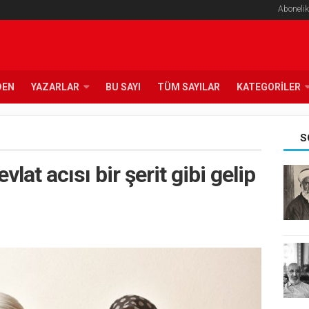
Abonelik
DEN
YAZARLAR
BU SAYI
TÜM SAYILAR
KATEGORILER
S
lat acısı bir şerit gibi gelip