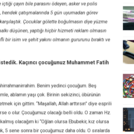
çtiği çayın bile parasını ödeyen, asker ve polis
 hendek çatışmalarında 5 gün uyumadan görev
karşılaştık. Çocuklar gölette boğulmasın diye yüzme
alkı düşünen, yaptığı hiçbir hizmeti reklam olmasın
fli bir isim ve şehit yakını olmanın gururunu bıraktı ve
 istedik. Kaçıncı çocuğunuz Muhammet Fatih
lahirrahmanirrahim. Benim yedinci çocuğum. Beş
mle, ablamın yaşı çok. Birinin sekizinci, öbürünün
tmek için gittim. “Maşallah, Allah arttırsın” diye esprili
rse o olur. Çocuğumuz olacağı belli oldu. O zaman Hz.
 kalmış olacağım ki “Oğlan olursa Ebubekir, kız olursa
k, 5 sene sonra bir çocuğumuz daha oldu. O sıralarda