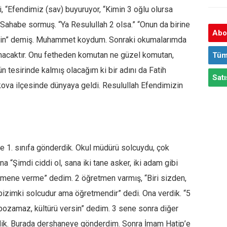
, “Efendimiz (sav) buyuruyor, “Kimin 3 oğlu olursa
Sahabe sormuş. “Ya Resulullah 2 olsa.” “Onun da birine
Abon
versin” demiş. Muhammet koydum. Sonraki okumalarımda
lunacaktır. Onu fetheden komutan ne güzel komutan,
Tüm
n tesirinde kalmış olacağım ki bir adını da Fatih
Satı
ova ilçesinde dünyaya geldi. Resulullah Efendimizin
kte 1. sınıfa gönderdik. Okul müdürü solcuydu, çok
na “Şimdi ciddi ol, sana iki tane asker, iki adam gibi
mene verme” dedim. 2 öğretmen varmış, “Biri sizden,
 bizimki solcudur ama öğretmendir” dedi. Ona verdik. “5
bozamaz, kültürü versin” dedim. 3 sene sonra diğer
eldik. Burada dershaneye gönderdim. Sonra İmam Hatip’e