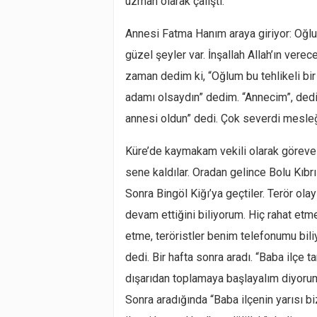
uzman olarak çalıştı.
Annesi Fatma Hanım araya giriyor: Oğlum
güzel şeyler var. İnşallah Allah’ın ver
zaman dedim ki, “Oğlum bu tehlikeli bir
adamı olsaydın” dedim. “Annecim”, dedi
annesi oldun” dedi. Çok severdi mesleğ
Küre’de kaymakam vekili olarak göreve b
sene kaldılar. Oradan gelince Bolu Kıbrısc
Sonra Bingöl Kiğı’ya geçtiler. Terör olay
devam ettiğini biliyorum. Hiç rahat et
etme, teröristler benim telefonumu biliy
dedi. Bir hafta sonra aradı. “Baba ilçe 
dışarıdan toplamaya başlayalım diyoru
Sonra aradığında “Baba ilçenin yarısı bi