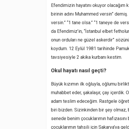
Efendimizin hayatını okuyor olacağım ki
birinin adını Muhammed versin” demiş. 
versin.” “1 tane olsa.” “1 taneye de 
da Efendimiz’in, “İstanbul elbet fetho
onun orduları ne güzel askerdir” sözünü
koydum. 12 Eylül 1981 tarihinde Pamuk
tavsiyesiyle 2 akika kurbanı kestim.
Okul hayatı nasıl geçti?
Büyük kızımın ilk oğluyla, oğlumu birli
muhabbet eder, şakalaşır, çay içerdik. O
adam teslim edeceğim. Rastgele öğret
biri bizden. Sizinkinden bir şey olmaz,
senede benim çocuklarımın hafızasını 
çocuklarımın tahsili için Sakarya’ya g