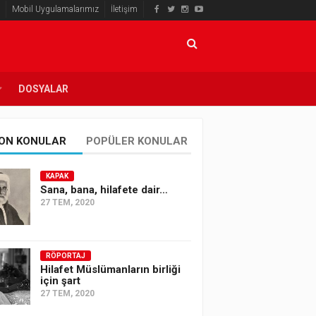
Mobil Uygulamalarımız
İletişim
DOSYALAR
ON KONULAR
POPÜLER KONULAR
KAPAK
Sana, bana, hilafete dair…
27 TEM, 2020
RÖPORTAJ
Hilafet Müslümanların birliği
için şart
27 TEM, 2020