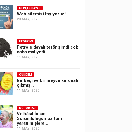
GERÇEK HAYAT
Web sitemizi taşıyoruz!
23 MAY, 2020
EKONOMI
Petrole dayalı terör şimdi çok
daha maliyetli
11 MAY, 2020
GÜNDEM
Bir keçi ve bir meyve koronalı
çıkmış…
11 MAY, 2020
RÖPORTAJ
Velhâsıl İnsan:
Sorumluluğumuz tüm
yaratılmışlara…
11 MAY, 2020