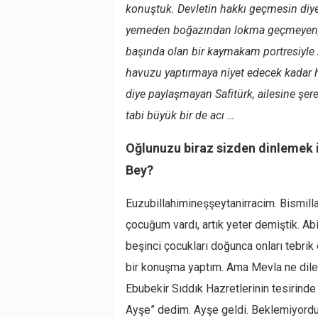
konuştuk. Devletin hakkı geçmesin diye i
yemeden boğazından lokma geçmeyen,
başında olan bir kaymakam portresiyle 
havuzu yaptırmaya niyet edecek kadar h
diye paylaşmayan Safitürk, ailesine şere
tabi büyük bir de acı …
Oğlunuzu biraz sizden dinlemek
Bey?
Euzubillahimineşşeytanirracim. Bismil
çocuğum vardı, artık yeter demiştik. Abi
beşinci çocukları doğunca onları tebrik e
bir konuşma yaptım. Ama Mevla ne dile
Ebubekir Sıddık Hazretlerinin tesirinde
Ayşe” dedim. Ayşe geldi. Beklemiyordu