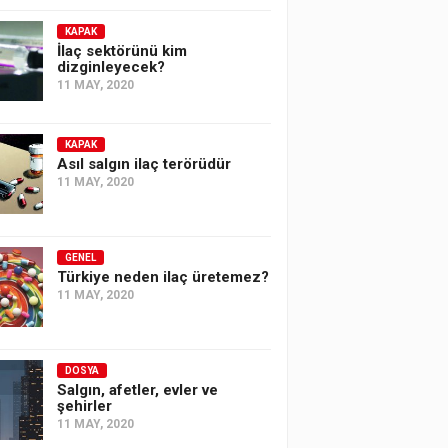
KAPAK
İlaç sektörünü kim
dizginleyecek?
11 MAY, 2020
KAPAK
Asıl salgın ilaç terörüdür
11 MAY, 2020
GENEL
Türkiye neden ilaç üretemez?
11 MAY, 2020
DOSYA
Salgın, afetler, evler ve
şehirler
11 MAY, 2020