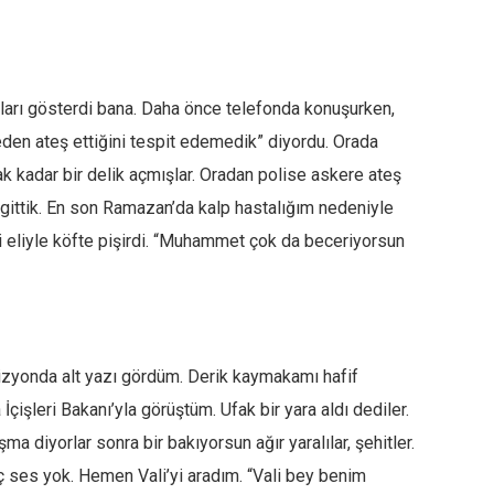
Oraları gösterdi bana. Daha önce telefonda konuşurken,
reden ateş ettiğini tespit edemedik” diyordu. Orada
ak kadar bir delik açmışlar. Oradan polise askere ateş
a gittik. En son Ramazan’da kalp hastalığım nedeniyle
 eliyle köfte pişirdi. “Muhammet çok da beceriyorsun
izyonda alt yazı gördüm. Derik kaymakamı hafif
İçişleri Bakanı’yla görüştüm. Ufak bir yara aldı dediler.
ma diyorlar sonra bir bakıyorsun ağır yaralılar, şehitler.
ç ses yok. Hemen Vali’yi aradım. “Vali bey benim