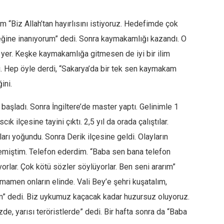
 “Biz Allah’tan hayırlısını istiyoruz. Hedefimde çok
eceğine inanıyorum” dedi. Sonra kaymakamlığı kazandı. O
 yer. Keşke kaymakamlığa gitmesen de iyi bir ilim
. Hep öyle derdi, “Sakarya’da bir tek sen kaymakam
ini.
aşladı. Sonra İngiltere’de master yaptı. Gelinimle 1
ık ilçesine tayini çıktı. 2,5 yıl da orada çalıştılar.
ları yoğundu. Sonra Derik ilçesine geldi. Olayların
memiştim. Telefon ederdim. “Baba sen bana telefon
orlar. Çok kötü sözler söylüyorlar. Ben seni ararım”
tamamen onların elinde. Vali Bey’e şehri kuşatalım,
m” dedi. Biz uykumuz kaçacak kadar huzursuz oluyoruz.
zde, yarısı teröristlerde” dedi. Bir hafta sonra da “Baba