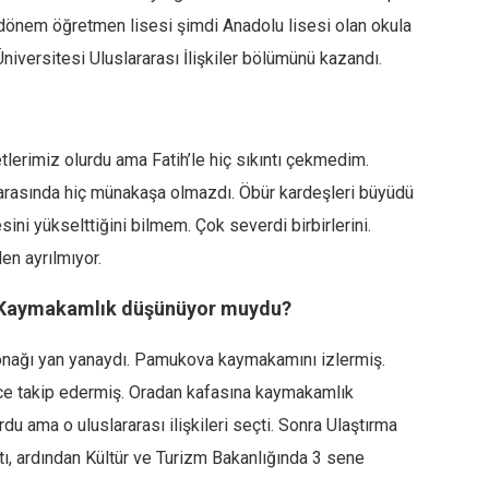
, o dönem öğretmen lisesi şimdi Anadolu lisesi olan okula
niversitesi Uluslararası İlişkiler bölümünü kazandı.
lerimiz olurdu ama Fatih’le hiç sıkıntı çekmedim.
ih arasında hiç münakaşa olmazdı. Öbür kardeşleri büyüdü
esini yükselttiğini bilmem. Çok severdi birbirlerini.
en ayrılmıyor.
. Kaymakamlık düşünüyor muydu?
onağı yan yanaydı. Pamukova kaymakamını izlermiş.
lice takip edermiş. Oradan kafasına kaymakamlık
u ama o uluslararası ilişkileri seçti. Sonra Ulaştırma
tı, ardından Kültür ve Turizm Bakanlığında 3 sene