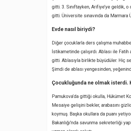
gitti. 3. Sınıftayken, Arifiye’ye geldik
gitti. Üniversite sınavında da Marmara Ü
Evde nasıl biriydi?
Diğer çocuklarla ders çalışma muhabbet
İstikametinde çalışırdı. Ablası ile Fat
gitti. Ablasıyla birlikte büyüdüler. Hiç s
Şimdi de ablası yengesinden, yeğenind
Çocukluğunda ne olmak isterdi
Pamukova’da gittiği okulla, Hükümet K
Mesaiye gelişini bekler, arabasını giz
koymuş. Başka okullara da puanı yetiyord
Bakanlığı’nda savunma sekreterliği yap