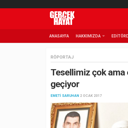
ANASAYFA
HAKKIMIZDA
EDITÖR
RÖPORTAJ
Tesellimiz çok ama ev
geçiyor
EMETI SARUHAN
2 OCAK 2017