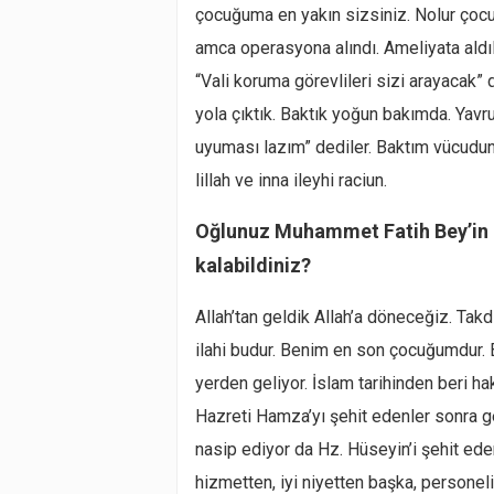
çocuğuma en yakın sizsiniz. Nolur çoc
amca operasyona alındı. Ameliyata aldıla
“Vali koruma görevlileri sizi arayacak”
yola çıktık. Baktık yoğun bakımda. Yavr
uyuması lazım” dediler. Baktım vücuduna
lillah ve inna ileyhi raciun.
Oğlunuz Muhammet Fatih Bey’in c
kalabildiniz?
Allah’tan geldik Allah’a döneceğiz. Takdir
ilahi budur. Benim en son çocuğumdur. 
yerden geliyor. İslam tarihinden beri ha
Hazreti Hamza’yı şehit edenler sonra ge
nasip ediyor da Hz. Hüseyin’i şehit ed
hizmetten, iyi niyetten başka, personeli