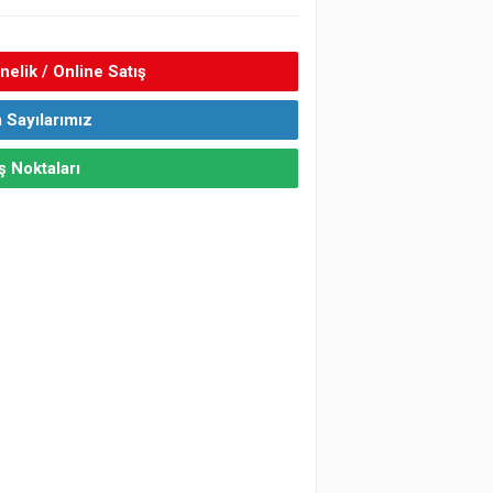
elik / Online Satış
 Sayılarımız
ş Noktaları