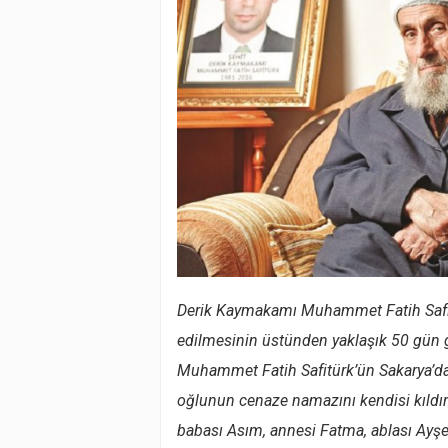
Derik Kaymakamı Muhammet Fatih Safi
edilmesinin üstünden yaklaşık 50 gün g
Muhammet Fatih Safitürk’ün Sakarya’dak
oğlunun cenaze namazını kendisi kıldır
babası Asım, annesi Fatma, ablası Ayşe