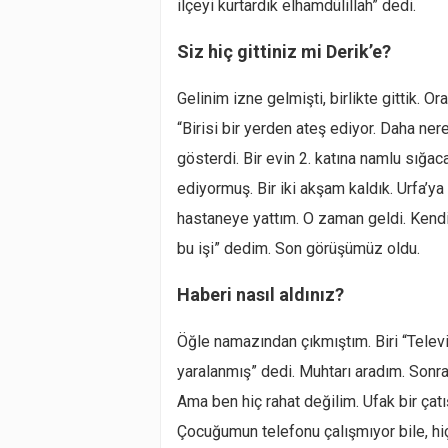
ilçeyi kurtardık elhamdülillah” dedi.
Siz hiç gittiniz mi Derik’e?
Gelinim izne gelmişti, birlikte gittik. 
“Birisi bir yerden ateş ediyor. Daha ne
gösterdi. Bir evin 2. katına namlu sığac
ediyormuş. Bir iki akşam kaldık. Urfa’y
hastaneye yattım. O zaman geldi. Kendi
bu işi” dedim. Son görüşümüz oldu.
Haberi nasıl aldınız?
Öğle namazından çıkmıştım. Biri “Telev
yaralanmış” dedi. Muhtarı aradım. Sonra 
Ama ben hiç rahat değilim. Ufak bir çatış
Çocuğumun telefonu çalışmıyor bile, hi