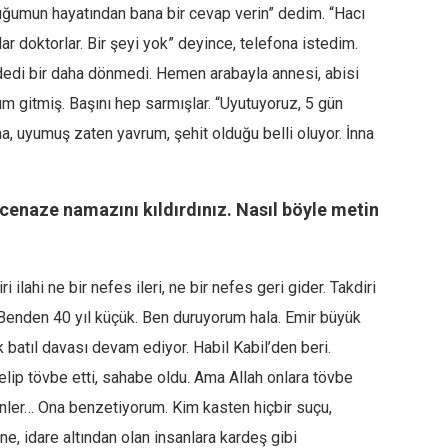
uğumun hayatından bana bir cevap verin” dedim. “Hacı
r doktorlar. Bir şeyi yok” deyince, telefona istedim.
 dedi bir daha dönmedi. Hemen arabayla annesi, abisi
um gitmiş. Başını hep sarmışlar. “Uyutuyoruz, 5 gün
, uyumuş zaten yavrum, şehit olduğu belli oluyor. İnna
enaze namazını kıldırdınız. Nasıl böyle metin
i ilahi ne bir nefes ileri, ne bir nefes geri gider. Takdiri
Benden 40 yıl küçük. Ben duruyorum hala. Emir büyük
k batıl davası devam ediyor. Habil Kabil’den beri.
lip tövbe etti, sahabe oldu. Ama Allah onlara tövbe
enler… Ona benzetiyorum. Kim kasten hiçbir suçu,
ne, idare altından olan insanlara kardeş gibi