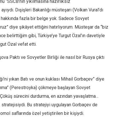
onu
“SSCB’nin yıkılmasına hazırlıksız
yıydı. Dışişleri Bakanlığı müsteşarı (Volkan Vural’dı
 hakkında fazla bir belge yok. Sadece Sovyet
oruz”
diye şikâyet ettiğini hatırlıyorum. Müsteşar da
“biz
e belirttiğim gibi, Türkiye’ye Turgut Özal’ın davetiyle
ut Özal vefat etti.
ova Paktı ve Sovyetler Birliği ile nasıl bir Rusya çıktı
iği’ni yıkan Batı ve onun kuklası Mihail Gorbaçev” diye
ılanma” (Perestroyka) çökmeye başlayan Sovyet
i. Çöküş sürecini durdurma, en azından yavaşlatma…
 stratejisiydi. Bu stratejiyi uygulayan Gorbaçev de
ol saflarında özel yetiştirilen bir kişiydi.