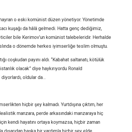
a hayran o eski komünist düzen yönetiyor. Yönetimde
tikacı kuşağı da hâlâ gelmedi. Hatta genç dediğimiz,
ciler bile Kerimov’un komünist talebeleridir. Herhalde
 Aslında o dönemde herkes iyimserliğe teslim olmuştu.
tığı coşkudan payını aldı.
“Kabahat saltanatı, kötülük
listanlık olacak”
diye haykırıyordu Ronald
”
diyorlardı, oldular da…
mserlikten hiçbir şey kalmadı. Yurtdışına çıktım, her
dealistik
manzara, perde arkasındaki manzaraya hiç
çin kendi hayatını ortaya koymazsa, hiçbir zaman
a dışarıdan başka bir yardımla hiçbir şey elde