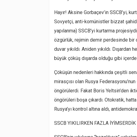
Hayır! Aksine Gorbaçev’in SSCB’yi, kur
Sovyetçi
, anti-komünistler bizzat şahid
yapılanma) SSCB’yi kurtarma projesiydi, 
özgürlük, rejimin demir perdesinde bir 
duvar yıkıldı. Aniden yıkıldı. Dışardan 
büyük çöküş dışarda olduğu gibi içerde 
Çöküşün nedenleri hakkında çeşitli sena
mirasçısı olan
Rusya Federasyonu’nun
öngörülerdi. Fakat
Boris
Yeltsin’den ikt
öngörüleri boşa çıkardı.
Otokratik
, hatt
Rusya’yı kontrol altına aldı, antidemokr
SSCB YIKILIRKEN FAZLA İYİMSERDİK