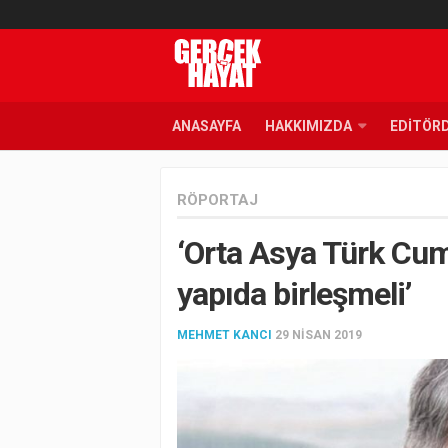
ANASAYFA
HAKKIMIZDA
EDITÖR
RÖPORTAJ
‘Orta Asya Türk Cumh
yapıda birleşmeli’
MEHMET KANCI
29 NISAN 2019