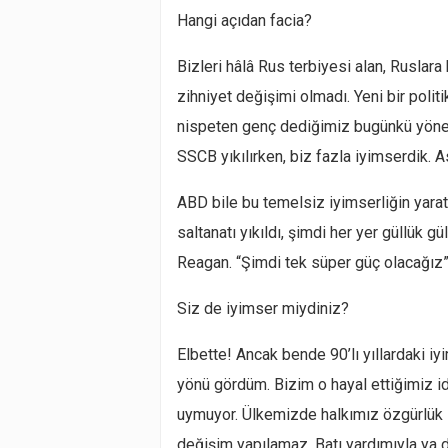
Hangi açıdan facia?
Bizleri hâlâ Rus terbiyesi alan, Ruslar
zihniyet değişimi olmadı. Yeni bir poli
nispeten genç dediğimiz bugünkü yöneti
SSCB yıkılırken, biz fazla iyimserdik.
ABD bile bu temelsiz iyimserliğin yarat
saltanatı yıkıldı, şimdi her yer güllük gü
Reagan.
“Şimdi tek süper güç olacağız
Siz de iyimser miydiniz?
Elbette! Ancak bende 90’lı yıllardaki iyi
yönü gördüm. Bizim o hayal ettiğimiz
i
uymuyor. Ülkemizde halkımız özgürlük i
değişim yapılamaz. Batı yardımıyla ya d