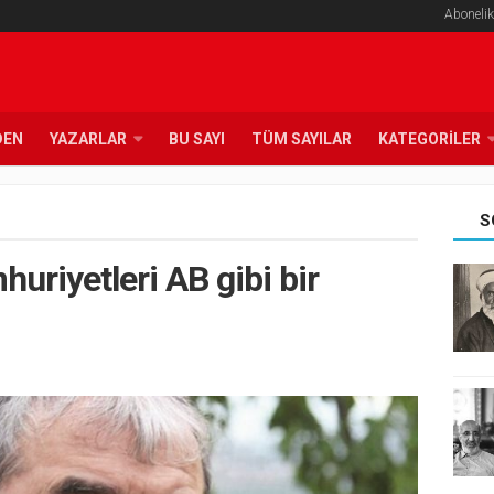
Abonelik
DEN
YAZARLAR
BU SAYI
TÜM SAYILAR
KATEGORILER
S
uriyetleri AB gibi bir