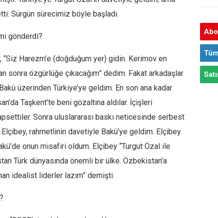
tti. Sürgün sürecimiz böyle başladı.
Abon
mi gönderdi?
Tüm
,
“Siz
Harezm’e
(doğduğum yer) gidin.
Kerimov
en
ldan sonra özgürlüğe çıkacağım”
dedim. Fakat arkadaşlar
Satı
 Bakü üzerinden Türkiye’ye geldim. En son ana kadar
n’da Taşkent’te beni gözaltına aldılar. İçişleri
psettiler. Sonra uluslararası baskı neticesinde serbest
… Elçibey, rahmetlinin davetiyle Bakü’ye geldim. Elçibey
akü’de onun misafiri oldum. Elçibey
“Turgut Özal ile
stan Türk dünyasında önemli bir ülke. Özbekistan’a
nan idealist liderler lazım”
demişti.
?