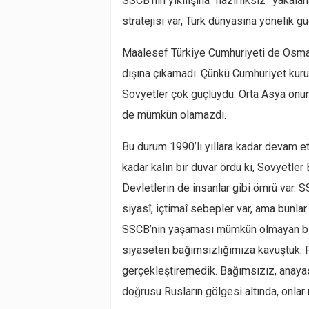
SSCB’nin yıkılışına “hazırlıksız” yakala
stratejisi var, Türk dünyasına yönelik g
Maalesef Türkiye Cumhuriyeti de Osman
dışına çıkamadı. Çünkü Cumhuriyet kurul
Sovyetler çok güçlüydü. Orta Asya onu
de mümkün olamazdı.
Bu durum 1990’lı yıllara kadar devam et
kadar kalın bir duvar ördü ki, Sovyetler 
Devletlerin de insanlar gibi ömrü var. SS
siyasî, içtimaî sebepler var, ama bunla
SSCB’nin yaşaması mümkün olmayan bir 
siyaseten bağımsızlığımıza kavuştuk. F
gerçekleştiremedik. Bağımsızız, anaya
doğrusu Rusların gölgesi altında, onla