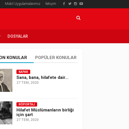
Mobil Uygulamalarımız
İletişim
DOSYALAR
ON KONULAR
POPÜLER KONULAR
KAPAK
Sana, bana, hilafete dair…
27 TEM, 2020
RÖPORTAJ
Hilafet Müslümanların birliği
için şart
27 TEM, 2020