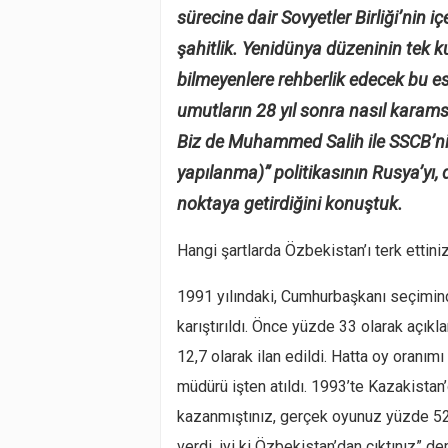
sürecine dair Sovyetler Birliği’nin iç
şahitlik. Yenidünya düzeninin tek kut
bilmeyenlere rehberlik edecek bu e
umutların 28 yıl sonra nasıl karam
Biz de Muhammed Salih ile SSCB’nin
yapılanma)” politikasının Rusya’yı,
noktaya getirdiğini konuştuk.
Hangi şartlarda Özbekistan’ı terk ettini
1991 yılındaki, Cumhurbaşkanı seçimi
karıştırıldı. Önce yüzde 33 olarak açı
12,7 olarak ilan edildi. Hatta oy oranı
müdürü işten atıldı. 1993’te Kazakist
kazanmıştınız, gerçek oyunuz yüzde 52
verdi, iyi ki Özbekistan’dan çıktınız”
dem