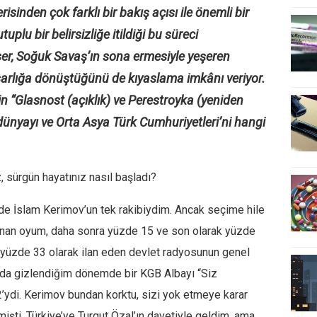
erisinden çok farklı bir bakış açısı ile önemli bir
uplu bir belirsizliğe itildiği bu süreci
ser, Soğuk Savaş’ın sona ermesiyle yeşeren
sarlığa dönüştüğünü de kıyaslama imkânı veriyor.
 “Glasnost (açıklık) ve Perestroyka (yeniden
 dünyayı ve Orta Asya Türk Cumhuriyetleri’ni hangi
z, sürgün hayatınız nasıl başladı?
nde İslam
Kerimov’un
tek rakibiydim. Ancak seçime hile
klanan oyum, daha sonra yüzde 15 ve son olarak yüzde
mı yüzde 33 olarak ilan eden devlet radyosunun genel
an’da gizlendiğim dönemde bir KGB Albayı
“Siz
’ydi.
Kerimov
bundan korktu, sizi yok etmeye karar
işti. Türkiye’ye Turgut Özal’ın davetiyle geldim, ama