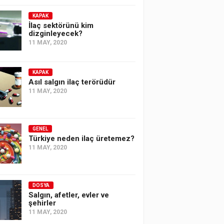
KAPAK
İlaç sektörünü kim
dizginleyecek?
11 MAY, 2020
KAPAK
Asıl salgın ilaç terörüdür
11 MAY, 2020
GENEL
Türkiye neden ilaç üretemez?
11 MAY, 2020
DOSYA
Salgın, afetler, evler ve
şehirler
11 MAY, 2020