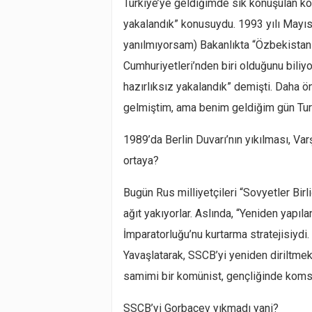
Türkiye’ye geldiğimde sık konuşulan k
yakalandık”
konusuydu. 1993 yılı Mayıs a
yanılmıyorsam) Bakanlıkta
“Özbekistan
Cumhuriyetleri’nden biri olduğunu biliy
hazırlıksız yakalandık”
demişti. Daha önc
gelmiştim, ama benim geldiğim gün Turg
1989’da Berlin Duvarı’nın yıkılması, Varş
ortaya?
Bugün Rus milliyetçileri “Sovyetler Birl
ağıt yakıyorlar. Aslında, “Yeniden yap
İmparatorluğu’nu kurtarma stratejisiyd
Yavaşlatarak, SSCB’yi yeniden diriltmek
samimi bir komünist, gençliğinde komsom
SSCB’yi Gorbaçev yıkmadı yani?