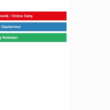
elik / Online Satış
 Sayılarımız
ş Noktaları