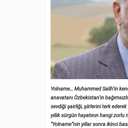
Yolname… Muhammed Salih’in kendi i
anavatanı Özbekistan’ın bağımsızlı
sevdiği şairliği, şiirlerini terk eder
yıllık sürgün hayatının hangi zorl
“Yolname”nin yıllar sonra ikinci bask