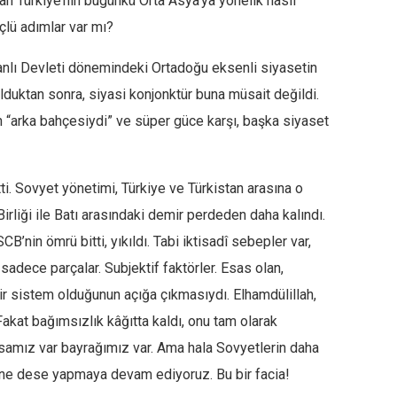
nan Türkiye’nin bugünkü Orta Asya’ya yönelik nasıl
üçlü adımlar var mı?
lı Devleti dönemindeki Ortadoğu eksenli siyasetin
duktan sonra, siyasi konjonktür buna müsait değildi.
n
“arka bahçesiydi”
ve süper güce karşı, başka siyaset
ti. Sovyet yönetimi, Türkiye ve Türkistan arasına o
Birliği ile Batı arasındaki demir perdeden daha kalındı.
CB’nin ömrü bitti, yıkıldı. Tabi iktisadî sebepler var,
r sadece parçalar.
Subjektif
faktörler. Esas olan,
sistem olduğunun açığa çıkmasıydı. Elhamdülillah,
akat bağımsızlık kâğıtta kaldı, onu tam olarak
samız var bayrağımız var. Ama hala Sovyetlerin daha
r ne dese yapmaya devam ediyoruz. Bu bir facia!