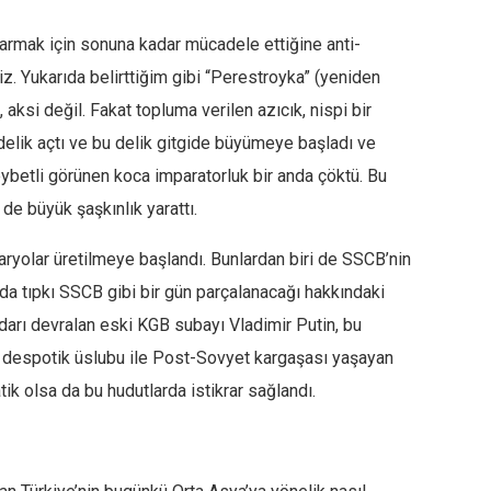
tarmak için sonuna kadar mücadele ettiğine anti-
iz. Yukarıda belirttiğim gibi “Perestroyka” (yeniden
aksi değil. Fakat topluma verilen azıcık, nispi bir
delik açtı ve bu delik gitgide büyümeye başladı ve
heybetli görünen koca imparatorluk bir anda çöktü. Bu
de büyük şaşkınlık yarattı.
ryolar üretilmeye başlandı. Bunlardan biri de SSCB’nin
da tıpkı SSCB gibi bir gün parçalanacağı hakkındaki
idarı devralan eski KGB subayı Vladimir Putin, bu
a despotik üslubu ile Post-Sovyet kargaşası yaşayan
atik olsa da bu hudutlarda istikrar sağlandı.