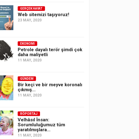
GERÇEK HAYAT
Web sitemizi taşıyoruz!
23 MAY, 2020
EKONOMI
Petrole dayalı terör şimdi çok
daha maliyetli
11 MAY, 2020
GÜNDEM
Bir keçi ve bir meyve koronalı
çıkmış…
11 MAY, 2020
RÖPORTAJ
Velhâsıl İnsan:
Sorumluluğumuz tüm
yaratılmışlara…
11 MAY, 2020