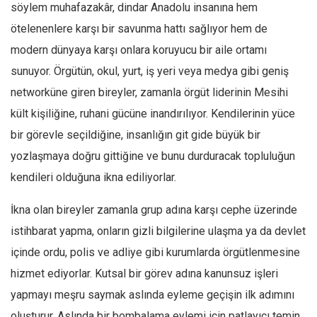
söylem muhafazakâr, dindar Anadolu insanına hem
ötelenenlere karşı bir savunma hattı sağlıyor hem de
modern dünyaya karşı onlara koruyucu bir aile ortamı
sunuyor. Örgütün, okul, yurt, iş yeri veya medya gibi geniş
networküne giren bireyler, zamanla örgüt liderinin Mesihi
kült kişiliğine, ruhani gücüne inandırılıyor. Kendilerinin yüce
bir görevle seçildiğine, insanlığın git gide büyük bir
yozlaşmaya doğru gittiğine ve bunu durduracak topluluğun
kendileri olduğuna ikna ediliyorlar.
İkna olan bireyler zamanla grup adına karşı cephe üzerinde
istihbarat yapma, onların gizli bilgilerine ulaşma ya da devlet
içinde ordu, polis ve adliye gibi kurumlarda örgütlenmesine
hizmet ediyorlar. Kutsal bir görev adına kanunsuz işleri
yapmayı meşru saymak aslında eyleme geçişin ilk adımını
oluşturur. Aslında bir bombalama eylemi için patlayıcı temin