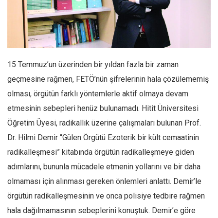
Facebook
Instagram
YouTube
Editörden
15 Temmuz’un üzerinden bir yıldan fazla bir zaman
Yazarlar
geçmesine rağmen, FETÖ’nün şifrelerinin hala çözülememiş
Kemal Özer
olması, örgütün farklı yöntemlerle aktif olmaya devam
Mahmut Toptaş
etmesinin sebepleri henüz bulunamadı. Hitit Üniversitesi
Yvonne Ridley
Öğretim Üyesi, radikallik üzerine çalışmaları bulunan Prof.
Barış Tarımcıoğlu
Dr. Hilmi Demir “Gülen Örgütü Ezoterik bir kült cemaatinin
radikalleşmesi” kitabında örgütün radikalleşmeye giden
Ömer Kayani
adımlarını, bununla mücadele etmenin yollarını ve bir daha
Yusuf Armağan
olmaması için alınması gereken önlemleri anlattı. Demir’le
Hasanali Yıldırım
örgütün radikalleşmesinin ve onca polisiye tedbire rağmen
Leyla Şerif Emin
hala dağılmamasının sebeplerini konuştuk. Demir’e göre
Selçuk Türkyılmaz