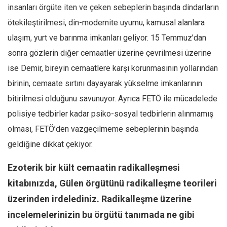
insanları örgüte iten ve çeken sebeplerin başında dindarların
Mehmet Ali Tekin
ötekileştirilmesi, din-modernite uyumu, kamusal alanlara
Abir E. Nahas
ulaşım, yurt ve barınma imkanları geliyor. 15 Temmuz’dan
Amina S. Jenenkovic
sonra gözlerin diğer cemaatler üzerine çevrilmesi üzerine
Bağdagül Öz
ise Demir, bireyin cemaatlere karşı korunmasının yollarından
Esra Elönü
birinin, cemaate sırtını dayayarak yükselme imkanlarının
bitirilmesi olduğunu savunuyor. Ayrıca FETÖ ile mücadelede
» Yazar arşivi
polisiye tedbirler kadar psiko-sosyal tedbirlerin alınmamış
Bu Sayı
olması, FETÖ’den vazgeçilmeme sebeplerinin başında
Tüm Sayılar
geldiğine dikkat çekiyor.
Kategoriler
Ezoterik bir kült cemaatin radikalleşmesi
Kültür Sanat
kitabınızda, Gülen örgütünü radikalleşme teorileri
Kitap
üzerinden irdelediniz. Radikalleşme üzerine
Karisi kitap sualleri
incelemelerinizin bu örgütü tanımada ne gibi
7 soruda bu hafta