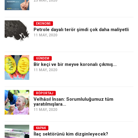
23 MAY, 2020
EKONOMI
Petrole dayalı terör şimdi çok daha maliyetli
11 MAY, 2020
GÜNDEM
Bir keçi ve bir meyve koronalı çıkmış…
11 MAY, 2020
RÖPORTAJ
Velhâsıl İnsan: Sorumluluğumuz tüm
yaratılmışlara…
11 MAY, 2020
KAPAK
İlaç sektörünü kim dizginleyecek?