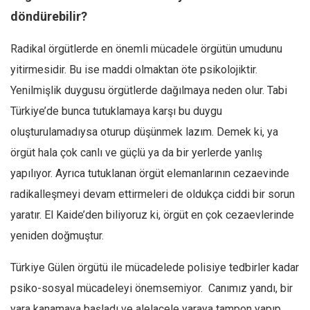
döndürebilir?
Radikal örgütlerde en önemli mücadele örgütün umudunu
yitirmesidir. Bu ise maddi olmaktan öte psikolojiktir.
Yenilmişlik duygusu örgütlerde dağılmaya neden olur. Tabi
Türkiye’de bunca tutuklamaya karşı bu duygu
oluşturulamadıysa oturup düşünmek lazım. Demek ki, ya
örgüt hala çok canlı ve güçlü ya da bir yerlerde yanlış
yapılıyor. Ayrıca tutuklanan örgüt elemanlarının cezaevinde
radikalleşmeyi devam ettirmeleri de oldukça ciddi bir sorun
yaratır. El Kaide’den biliyoruz ki, örgüt en çok cezaevlerinde
yeniden doğmuştur.
Türkiye Gülen örgütü ile mücadelede polisiye tedbirler kadar
psiko-sosyal mücadeleyi önemsemiyor. Canımız yandı, bir
yara kanamaya başladı ve alelacele yaraya tampon yapıp