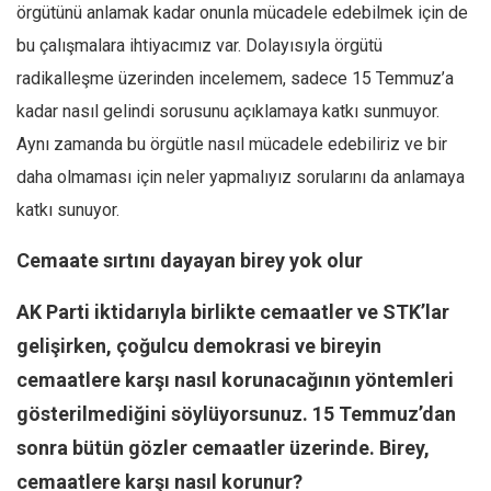
Amerika
örgütünü anlamak kadar onunla mücadele edebilmek için de
Avustralya
bu çalışmalara ihtiyacımız var. Dolayısıyla örgütü
radikalleşme üzerinden incelemem, sadece 15 Temmuz’a
Tarih
kadar nasıl gelindi sorusunu açıklamaya katkı sunmuyor.
Düşünce
Aynı zamanda bu örgütle nasıl mücadele edebiliriz ve bir
Dosyalar
daha olmaması için neler yapmalıyız sorularını da anlamaya
katkı sunuyor.
Cemaate sırtını dayayan birey yok olur
AK Parti iktidarıyla birlikte cemaatler ve STK’lar
gelişirken, çoğulcu demokrasi ve bireyin
cemaatlere karşı nasıl korunacağının yöntemleri
gösterilmediğini söylüyorsunuz. 15 Temmuz’dan
sonra bütün gözler cemaatler üzerinde. Birey,
cemaatlere karşı nasıl korunur?