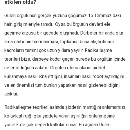
etkileri oldu?
Ekonomi
Gülen örgütünün gerçek yüzünü çoğumuz 15 Temmuz’daki
Spor
hain girişimleriyle tanıdı. Oysa bu örgütün devleti ele
Manzara
geçirme arzusu bir gecede oluşmadı. Darbeler bir anda olur
Sağlık
ama darbenin hazırlanması, toplumun buna alıştırılması,
Gıda-Beslenme
kadroların temini çok uzun yıllara yayılır. Radikalleşme
Hayat
teorileri bize, darbeye kadar geçen sürede bu örgütün içinde
Türkiye
neler olduğunu anlatır. Örgütün elemanlarını şiddet
Siyaset
kullanmaya nasıl ikna ettiğini, insanları nasıl robotlaştırdığını
Dünya
ve en önemlisi tüm bunları yaparken nasıl gizlenebildiğini
Avrupa
açıklar.
Asya
Radikalleşme teorileri aslında şiddetin mantığını anlamamızı
Afrika
kolaylaştırdığı gibi şiddete varan aşırılığın önlenmesine
İslam Dünyası
yönelik de çok değerli katkılar sunar. Bu açıdan Gülen