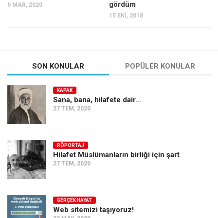
gördüm
9 MAR, 2020
15 EKI, 2018
SON KONULAR
POPÜLER KONULAR
KAPAK
Sana, bana, hilafete dair…
27 TEM, 2020
RÖPORTAJ
Hilafet Müslümanların birliği için şart
27 TEM, 2020
GERÇEK HAYAT
Web sitemizi taşıyoruz!