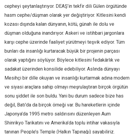
cepheyi şeytanlaştırıyor. DEAŞ’in tekfir dili Gülen örgütünde
hasm cephe/düşman olarak yer değiştiriyor. Kitlesini kendi
kozası dışında kalan dünyanın, kötü, günah ile dolu ve
düşman olduğuna inandırıyor. Askeri ve istihbari jargonlara
karşı cephe üzerinde faaliyet yürütmeyi teşvik ediyor. Tüm
bunları da insanlığı kurtaracak büyük bir projenin parçası
olarak yaptığını söylüyor. Böylece kitlesini fedakârlık ve
sadakat üzerinden konsilide edebiliyor. Aslında dünyayı
Mesihçi bir dille okuyan ve insanlığı kurtarmak adına modern
ve siyasi araçlara sahip olmayı meşrulaştıran birçok örgütün
sonu şiddet ile son buldu. Yani bu durum sadece bize has
değil, Batı’da da birçok örneği var. Bu hareketlerin içinde
Japonya’da 1995 metro saldırısını düzenleyen Aum
Shinrikyo Tarikatını ve Amerika’da toplu intihar vakasıyla
tanınan People’s Temple (Halkın Tapınağı) sayabiliriz.