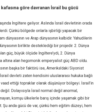
 kafasına göre davranan İsrail bu gücü
aşında İngiltere geliyor. Aslında İsrail devletinin orada
erdi. Çünkü bölgede onlarla işbirliği yapacak bir
lam dünyasının ve Arap dünyasının kalbidir. Yahudilerin
 dünyasının birlikte desteklediği bir projedir. 2. Dünya
alan güç, büyük ölçüde İngiltere’ydi, 2. Dünya
ma altına alan hegomonik emperyalist güç ABD oldu.
sının başka bir faktörü ise, Amerika’daki Siyonist
İsrail devleti zaten kendisini uluslararası hukuka bağlı
vaad ettiği topraklar olarak düşünüyor bölgeyi. İsrail’in
 değil. Dolayısıyla İsrail normal değil anormal,
mayan, komşu ülkelerle barış içinde yaşamak gibi bir
let. Şu anda gücü de var, çünkü hem eğitim düzeyi, hem