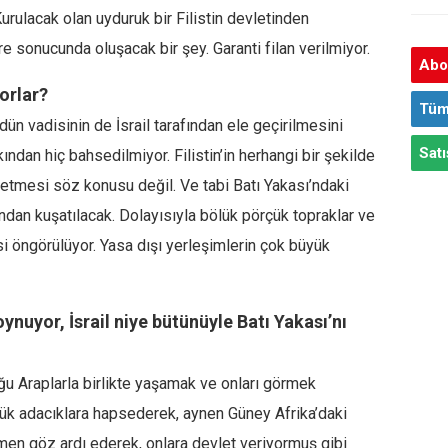
urulacak olan uyduruk bir Filistin devletinden
e sonucunda oluşacak bir şey. Garanti filan verilmiyor.
Abon
yorlar?
Tüm
ün vadisinin de İsrail tarafından ele geçirilmesini
Satı
kkından hiç bahsedilmiyor. Filistin’in herhangi bir şekilde
l etmesi söz konusu değil. Ve tabi Batı Yakası’ndaki
fından kuşatılacak. Dolayısıyla bölük pörçük topraklar ve
si öngörülüyor. Yasa dışı yerleşimlerin çok büyük
ynuyor, İsrail niye bütünüyle Batı Yakası’nı
ğu Araplarla birlikte yaşamak ve onları görmek
çük adacıklara hapsederek, aynen Güney Afrika’daki
amamen göz ardı ederek, onlara devlet veriyormuş gibi