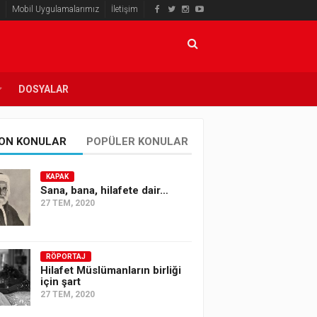
Mobil Uygulamalarımız
İletişim
DOSYALAR
ON KONULAR
POPÜLER KONULAR
KAPAK
Sana, bana, hilafete dair…
27 TEM, 2020
RÖPORTAJ
Hilafet Müslümanların birliği
için şart
27 TEM, 2020