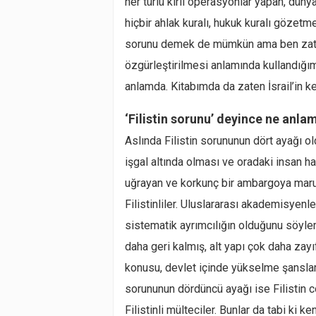
her türlü kirli operasyonlar yapan, dünya
hiçbir ahlak kuralı, hukuk kuralı gözetmey
sorunu demek de mümkün ama ben zaten 
özgürleştirilmesi anlamında kullandığım
anlamda. Kitabımda da zaten İsrail’in k
‘Filistin sorunu’ deyince ne anla
Aslında Filistin sorununun dört ayağı o
işgal altında olması ve oradaki insan hak
uğrayan ve korkunç bir ambargoya maruz 
Filistinliler. Uluslararası akademisyen
sistematik ayrımcılığın olduğunu söyle
daha geri kalmış, alt yapı çok daha zayıf
konusu, devlet içinde yükselme şansları
sorununun dördüncü ayağı ise Filistin
Filistinli mülteciler. Bunlar da tabi ki k