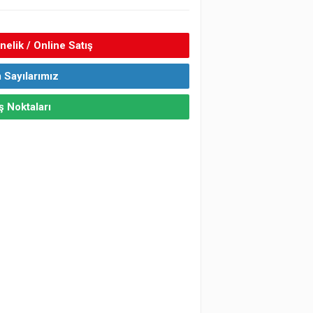
elik / Online Satış
 Sayılarımız
ş Noktaları