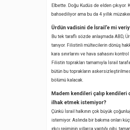
Elbette. Doğu Kudüs de elden çıkıyor. K
bahsediliyor ama bu da 4 yıllık müzaker
Ürdün vadisini de İsrail’e mi veri
Bu tek taraflı sözde anlaşmada ABD, Ürd
tanıyor. Filistinli mültecilerin dönüş ha
kara sınırlarını ve hava sahasını kontro
Filistin toprakları tamamıyla İsrail tara
bütün bu toprakların askersizleştirilme
bölümü kalacak.
Madem kendileri çalıp kendileri o
ilhak etmek istemiyor?
Çünkü İsrail halkının çok büyük çoğunlu
istemiyor. Aslında bir bakıma onları kü
ırkçı rejiminin yıllarca yaptığı gibi, t