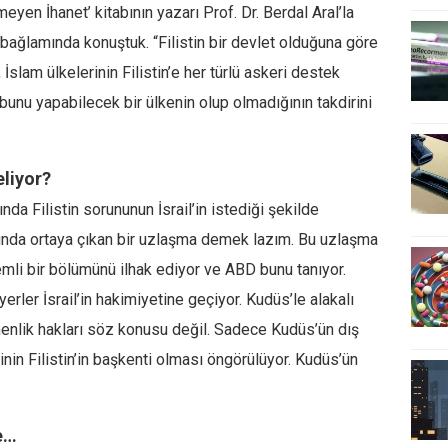
eyen İhanet’ kitabının yazarı Prof. Dr. Berdal Aral’la
 bağlamında konuştuk. “Filistin bir devlet olduğuna göre
İslam ülkelerinin Filistin’e her türlü askeri destek
bunu yapabilecek bir ülkenin olup olmadığının takdirini
eliyor?
nda Filistin sorununun İsrail’in istediği şekilde
unda ortaya çıkan bir uzlaşma demek lazım. Bu uzlaşma
emli bir bölümünü ilhak ediyor ve ABD bunu tanıyor.
rler İsrail’in hakimiyetine geçiyor. Kudüs’le alakalı
emenlik hakları söz konusu değil. Sadece Kudüs’ün dış
nin Filistin’in başkenti olması öngörülüyor. Kudüs’ün
e…