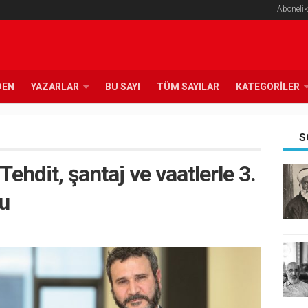
Abonelik
DEN
YAZARLAR
BU SAYI
TÜM SAYILAR
KATEGORILER
S
 Tehdit, şantaj ve vaatlerle 3.
u