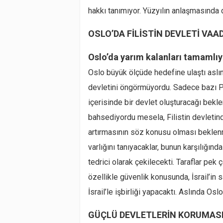
hakkı tanımıyor. Yüzyılın anlaşmasında 
OSLO’DA FİLİSTİN DEVLETİ VAA
Oslo’da yarım kalanları tamamlıyo
Oslo büyük ölçüde hedefine ulaştı aslın
devletini öngörmüyordu. Sadece bazı Po
içerisinde bir devlet oluşturacağı bekle
bahsediyordu mesela, Filistin devletin
artırmasının söz konusu olması beklenmek
varlığını tanıyacaklar, bunun karşılığında
tedrici olarak çekilecekti. Taraflar pek 
özellikle güvenlik konusunda, İsrail’in 
İsrail’le işbirliği yapacaktı. Aslında O
GÜÇLÜ DEVLETLERİN KORUMASI