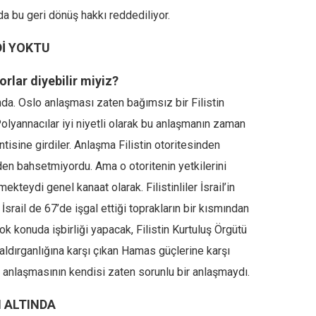
da bu geri dönüş hakkı reddediliyor.
Dİ YOKTU
rlar diyebilir miyiz?
da. Oslo anlaşması zaten bağımsız bir Filistin
lyannacılar iyi niyetli olarak bu anlaşmanın zaman
ntisine girdiler. Anlaşma Filistin otoritesinden
den bahsetmiyordu. Ama o otoritenin yetkilerini
teydi genel kanaat olarak. Filistinliler İsrail’in
 İsrail de 67’de işgal ettiği toprakların bir kısmından
çok konuda işbirliği yapacak, Filistin Kurtuluş Örgütü
saldırganlığına karşı çıkan Hamas güçlerine karşı
slo anlaşmasının kendisi zaten sorunlu bir anlaşmaydı.
 ALTINDA