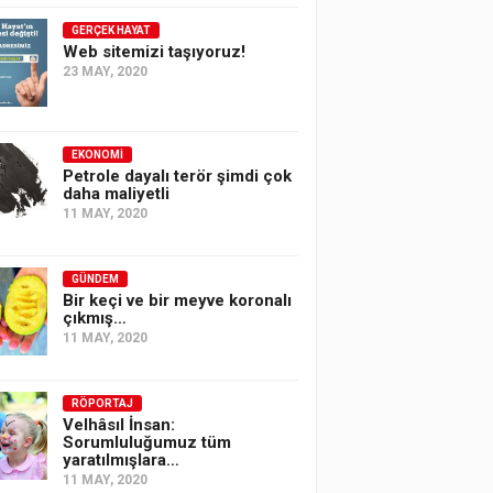
GERÇEK HAYAT
Web sitemizi taşıyoruz!
23 MAY, 2020
EKONOMI
Petrole dayalı terör şimdi çok
daha maliyetli
11 MAY, 2020
GÜNDEM
Bir keçi ve bir meyve koronalı
çıkmış…
11 MAY, 2020
RÖPORTAJ
Velhâsıl İnsan:
Sorumluluğumuz tüm
yaratılmışlara…
11 MAY, 2020