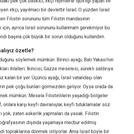
daki pek çok baskıcı, ırkçı rejimlerle işbirliği yapan ve
en ırkçı, yayılmacı bir devlettir İsrail. O yüzden İsrail
Filistin sorununu tüm Filistin mandasının
 için, ayrıca İsrail sorununu kullanmam gerekmiyor bu
endi başına çok büyük bir sorun olduğunu kullandım.
malıyız özetle?
lduğunu söylemek mümkün. Birinci ayağı, Batı Yakası’nın
ları ihlalleri. İkincisi, Gazze meselesi, sürekli saldırıya
kalan bir yer. Üçüncü ayağı, İsrail vatandaşı olan
lerin pek çoğu bunları görmezden geliyor. Oysa orada da
mek mümkün. Mesela Filistinlilerin yaşadığı bölgeler
, onlara karşı keyfi davranışlar, keyfi tutuklamalar söz
 yok, zaten askerlik yapmaları da yasak. Filistin
 coğrafyasının dışında yaşamaya mecbur edilmiş
endi topraklarına dönmek istiyorlar. Ama İsrail böyle bir