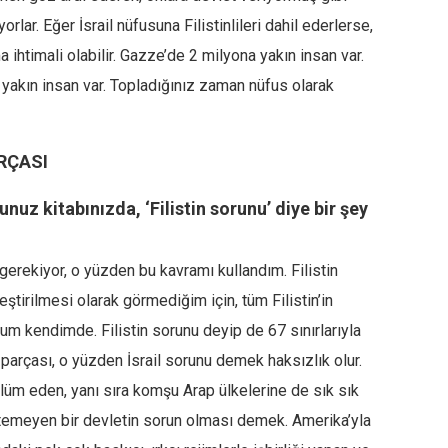
lar. Eğer İsrail nüfusuna Filistinlileri dahil ederlerse,
ma ihtimali olabilir. Gazze’de 2 milyona yakın insan var.
yakın insan var. Topladığınız zaman nüfus olarak
RÇASI
unuz kitabınızda, ‘Filistin sorunu’ diye bir şey
 gerekiyor, o yüzden bu kavramı kullandım. Filistin
ştirilmesi olarak görmediğim için, tüm Filistin’in
m kendimde. Filistin sorunu deyip de 67 sınırlarıyla
parçası, o yüzden İsrail sorunu demek haksızlık olur.
zulüm eden, yanı sıra komşu Arap ülkelerine de sık sık
istemeyen bir devletin sorun olması demek. Amerika’yla