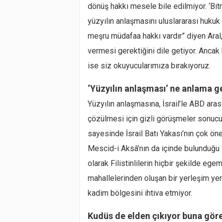
dönüş hakkı mesele bile edilmiyor. ‘Bitm
yüzyılın anlaşmasını uluslararası hukuk
meşru müdafaa hakkı vardır” diyen Aral, 
vermesi gerektiğini dile getiyor. Ancak 
ise siz okuyucularımıza bırakıyoruz.
‘Yüzyılın anlaşması’ ne anlama g
Yüzyılın anlaşmasına, İsrail’le ABD arası
çözülmesi için gizli görüşmeler sonuc
sayesinde İsrail Batı Yakası’nın çok ön
Mescid-i Aksâ’nın da içinde bulunduğu ye
olarak Filistinlilerin hiçbir şekilde eg
mahallelerinden oluşan bir yerleşim yeri
kadim bölgesini ihtiva etmiyor.
Kudüs de elden çıkıyor buna gör