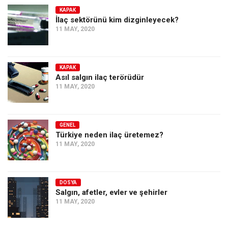
KAPAK
İlaç sektörünü kim dizginleyecek?
11 MAY, 2020
KAPAK
Asıl salgın ilaç terörüdür
11 MAY, 2020
GENEL
Türkiye neden ilaç üretemez?
11 MAY, 2020
DOSYA
Salgın, afetler, evler ve şehirler
11 MAY, 2020