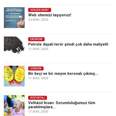
GERÇEK HAYAT
Web sitemizi taşıyoruz!
23 MAY, 2020
EKONOMI
Petrole dayalı terör şimdi çok daha maliyetli
11 MAY, 2020
GÜNDEM
Bir keçi ve bir meyve koronalı çıkmış…
11 MAY, 2020
RÖPORTAJ
Velhâsıl İnsan: Sorumluluğumuz tüm
yaratılmışlara…
11 MAY, 2020