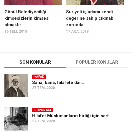
Amerika
Avustralya
Gönül Belediyeciliği
Suriyeli iş adamı kendi
kimsesizlerin kimsesi
değerine sahip çıkmak
Tarih
olmaktır
zorunda
Düşünce
16 TEM, 2018
17 ARA, 2018
Dosyalar
SON KONULAR
POPÜLER KONULAR
KAPAK
Sana, bana, hilafete dair…
27 TEM, 2020
RÖPORTAJ
Hilafet Müslümanların birliği için şart
27 TEM, 2020