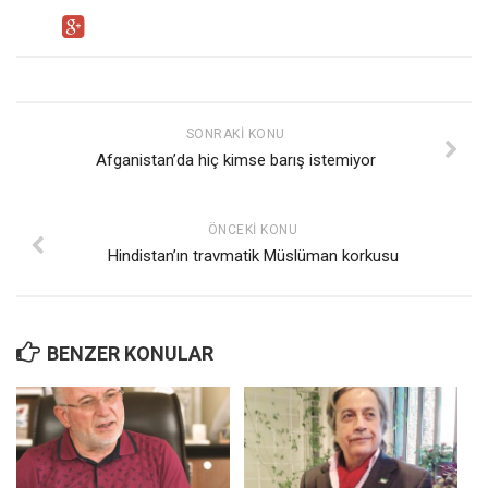
Ekonomi
Spor
Manzara
Sağlık
SONRAKI KONU
Afganistan’da hiç kimse barış istemiyor
Gıda-Beslenme
Hayat
ÖNCEKI KONU
Türkiye
Hindistan’ın travmatik Müslüman korkusu
Siyaset
Dünya
Avrupa
BENZER KONULAR
Asya
Afrika
İslam Dünyası