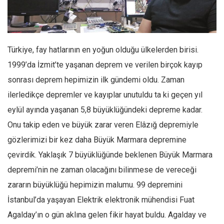
Facebook
Instagram
YouTube
Türkiye, fay hatlarının en yoğun olduğu ülkelerden birisi.
Editörden
1999’da İzmit’te yaşanan deprem ve verilen birçok kayıp
Yazarlar
sonrası deprem hepimizin ilk gündemi oldu. Zaman
Kemal Özer
ilerledikçe depremler ve kayıplar unutuldu ta ki geçen yıl
Mahmut Toptaş
eylül ayında yaşanan 5,8 büyüklüğündeki depreme kadar.
Yvonne Ridley
Onu takip eden ve büyük zarar veren Elâzığ depremiyle
gözlerimizi bir kez daha Büyük Marmara depremine
Barış Tarımcıoğlu
çevirdik. Yaklaşık 7 büyüklüğünde beklenen Büyük Marmara
Ömer Kayani
depremi’nin ne zaman olacağını bilinmese de vereceği
Yusuf Armağan
zararın büyüklüğü hepimizin malumu. 99 depremini
Hasanali Yıldırım
İstanbul’da yaşayan Elektrik elektronik mühendisi Fuat
Leyla Şerif Emin
Agalday’ın o gün aklına gelen fikir hayat buldu. Agalday ve
Selçuk Türkyılmaz