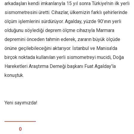
arkadaşları kendi imkanlarıyla 15 yıl sonra Türkiye’nin ilk yerli
Mehmet Ali Tekin
sismometresini üretti. Cihazlar, ülkemizin farklı şehirlerinde
Abir E. Nahas
ölçüm işlemlerini sürdürüyor. Agalday, yüzde 90’ının yerli
Amina S. Jenenkovic
olduğunu söylediği deprem ölçme cihazıyla Marmara
Bağdagül Öz
depremini önceden tahmin ederek, zararın büyük ölçüde
önüne geçilebileceğini aktarıyor. İstanbul ve Manisa’da
Esra Elönü
birçok noktada kullanılan yerli sismometreyi mucidi, Doğa
» Yazar arşivi
Hareketleri Araştırma Derneği başkanı Fuat Agalday’la
Bu Sayı
konuştuk.
Tüm Sayılar
Kategoriler
Kültür Sanat
Yeni sayımızda!
Kitap
Karisi kitap sualleri
0
7 soruda bu hafta