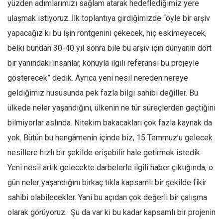
Amerika
yüzden adımlarımızı sağlam atarak hedeflediğimiz yere
ulaşmak istiyoruz. İlk toplantıya girdiğimizde “öyle bir arşiv
Avustralya
yapacağız ki bu işin röntgenini çekecek, hiç eskimeyecek,
Tarih
belki bundan 30-40 yıl sonra bile bu arşiv için dünyanın dört
Düşünce
bir yanındaki insanlar, konuyla ilgili referansı bu projeyle
Dosyalar
gösterecek” dedik. Ayrıca yeni nesil nereden nereye
geldiğimiz hususunda pek fazla bilgi sahibi değiller. Bu
ülkede neler yaşandığını, ülkenin ne tür süreçlerden geçtiğini
bilmiyorlar aslında. Nitekim bakacakları çok fazla kaynak da
yok. Bütün bu hengâmenin içinde biz, 15 Temmuz’u gelecek
nesillere hızlı bir şekilde erişebilir hale getirmek istedik.
Yeni nesil artık gelecekte darbelerle ilgili haber çıktığında, o
gün neler yaşandığını birkaç tıkla kapsamlı bir şekilde fikir
sahibi olabilecekler. Yani bu açıdan çok değerli bir çalışma
olarak görüyoruz. Şu da var ki bu kadar kapsamlı bir projenin