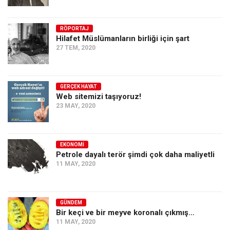
RÖPORTAJ
Hilafet Müslümanların birliği için şart
27 TEM, 2020
GERÇEK HAYAT
Web sitemizi taşıyoruz!
23 MAY, 2020
EKONOMI
Petrole dayalı terör şimdi çok daha maliyetli
11 MAY, 2020
GÜNDEM
Bir keçi ve bir meyve koronalı çıkmış…
11 MAY, 2020