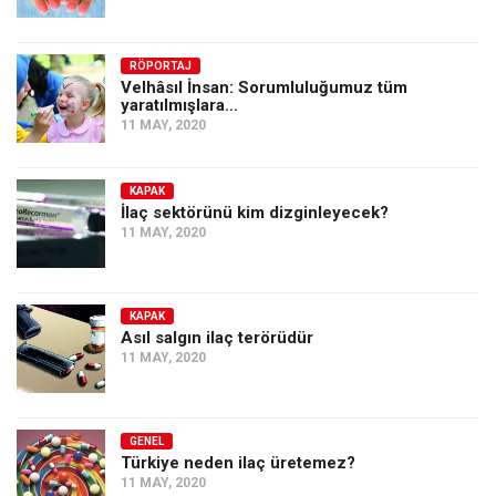
RÖPORTAJ
Velhâsıl İnsan: Sorumluluğumuz tüm
yaratılmışlara…
11 MAY, 2020
KAPAK
İlaç sektörünü kim dizginleyecek?
11 MAY, 2020
KAPAK
Asıl salgın ilaç terörüdür
11 MAY, 2020
GENEL
Türkiye neden ilaç üretemez?
11 MAY, 2020