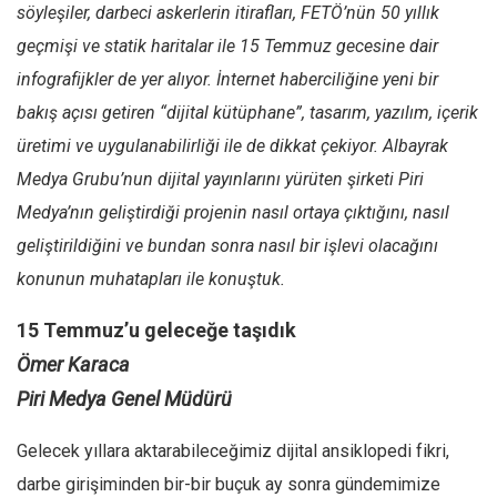
söyleşiler, darbeci askerlerin itirafları, FETÖ’nün 50 yıllık
Mehmet Ali Tekin
geçmişi ve statik haritalar ile 15 Temmuz gecesine dair
Abir E. Nahas
infografijkler de yer alıyor. İnternet haberciliğine yeni bir
Amina S. Jenenkovic
bakış açısı getiren “dijital kütüphane”, tasarım, yazılım, içerik
Bağdagül Öz
üretimi ve uygulanabilirliği ile de dikkat çekiyor. Albayrak
Medya Grubu’nun dijital yayınlarını yürüten şirketi Piri
Esra Elönü
Medya’nın geliştirdiği projenin nasıl ortaya çıktığını, nasıl
» Yazar arşivi
geliştirildiğini ve bundan sonra nasıl bir işlevi olacağını
Bu Sayı
konunun muhatapları ile konuştuk.
Tüm Sayılar
15 Temmuz’u geleceğe taşıdık
Kategoriler
Ömer Karaca
Kültür Sanat
Piri Medya Genel Müdürü
Kitap
Gelecek yıllara aktarabileceğimiz dijital ansiklopedi fikri,
Karisi kitap sualleri
darbe girişiminden bir-bir buçuk ay sonra gündemimize
7 soruda bu hafta