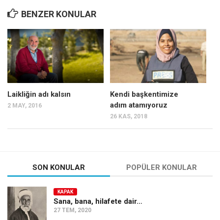
BENZER KONULAR
Laikliğin adı kalsın
Kendi başkentimize
adım atamıyoruz
2 MAY, 2016
26 KAS, 2018
SON KONULAR
POPÜLER KONULAR
KAPAK
Sana, bana, hilafete dair…
27 TEM, 2020