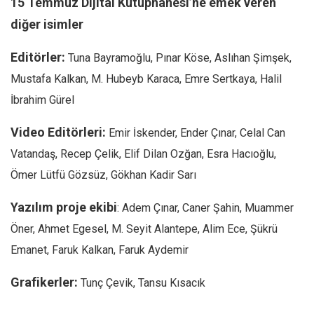
15 Temmuz Dijital Kütüphanesi’ne emek veren
diğer isimler
Editörler:
Tuna Bayramoğlu, Pınar Köse, Aslıhan Şimşek,
Mustafa Kalkan, M. Hubeyb Karaca, Emre Sertkaya, Halil
İbrahim Gürel
Video Editörleri:
Emir İskender, Ender Çınar, Celal Can
Vatandaş, Recep Çelik, Elif Dilan Ozğan, Esra Hacıoğlu,
Ömer Lütfü Gözsüz, Gökhan Kadir Sarı
Yazılım proje ekibi
: Adem Çınar, Caner Şahin, Muammer
Öner, Ahmet Egesel, M. Seyit Alantepe, Alim Ece, Şükrü
Emanet, Faruk Kalkan, Faruk Aydemir
Grafikerler:
Tunç Çevik, Tansu Kısacık