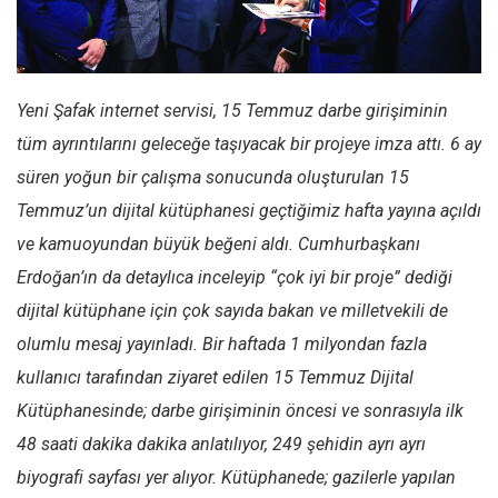
Facebook
Instagram
YouTube
Yeni Şafak internet servisi, 15 Temmuz darbe girişiminin
Editörden
tüm ayrıntılarını geleceğe taşıyacak bir projeye imza attı. 6 ay
Yazarlar
süren yoğun bir çalışma sonucunda oluşturulan 15
Kemal Özer
Temmuz’un dijital kütüphanesi geçtiğimiz hafta yayına açıldı
Mahmut Toptaş
ve kamuoyundan büyük beğeni aldı. Cumhurbaşkanı
Yvonne Ridley
Erdoğan’ın da detaylıca inceleyip “çok iyi bir proje” dediği
dijital kütüphane için çok sayıda bakan ve milletvekili de
Barış Tarımcıoğlu
olumlu mesaj yayınladı. Bir haftada 1 milyondan fazla
Ömer Kayani
kullanıcı tarafından ziyaret edilen 15 Temmuz Dijital
Yusuf Armağan
Kütüphanesinde; darbe girişiminin öncesi ve sonrasıyla ilk
Hasanali Yıldırım
48 saati dakika dakika anlatılıyor, 249 şehidin ayrı ayrı
Leyla Şerif Emin
biyografi sayfası yer alıyor. Kütüphanede; gazilerle yapılan
Selçuk Türkyılmaz