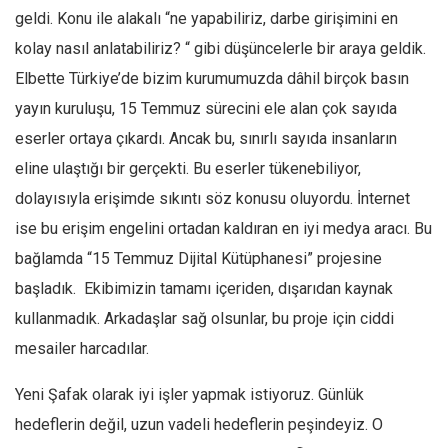
geldi. Konu ile alakalı “ne yapabiliriz, darbe girişimini en
Ekonomi
kolay nasıl anlatabiliriz? “ gibi düşüncelerle bir araya geldik.
Spor
Elbette Türkiye’de bizim kurumumuzda dâhil birçok basın
Manzara
yayın kuruluşu, 15 Temmuz sürecini ele alan çok sayıda
Sağlık
eserler ortaya çıkardı. Ancak bu, sınırlı sayıda insanların
Gıda-Beslenme
eline ulaştığı bir gerçekti. Bu eserler tükenebiliyor,
Hayat
dolayısıyla erişimde sıkıntı söz konusu oluyordu. İnternet
Türkiye
ise bu erişim engelini ortadan kaldıran en iyi medya aracı. Bu
Siyaset
bağlamda “15 Temmuz Dijital Kütüphanesi” projesine
başladık. Ekibimizin tamamı içeriden, dışarıdan kaynak
Dünya
kullanmadık. Arkadaşlar sağ olsunlar, bu proje için ciddi
Avrupa
mesailer harcadılar.
Asya
Afrika
Yeni Şafak olarak iyi işler yapmak istiyoruz. Günlük
İslam Dünyası
hedeflerin değil, uzun vadeli hedeflerin peşindeyiz. O