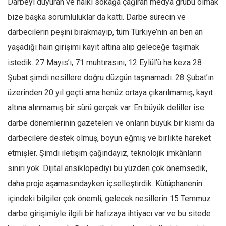
Darbeyi duyuran ve halkı sokağa çağıran medya grubu olmak
bize başka sorumluluklar da kattı. Darbe sürecin ve
darbecilerin peşini bırakmayıp, tüm Türkiye’nin an ben an
yaşadığı hain girişimi kayıt altına alıp geleceğe taşımak
istedik. 27 Mayıs’ı, 71 muhtırasını, 12 Eylül’ü ha keza 28
Şubat şimdi nesillere doğru düzgün taşınamadı. 28 Şubat’ın
üzerinden 20 yıl geçti ama henüz ortaya çıkarılmamış, kayıt
altına alınmamış bir sürü gerçek var. En büyük deliller ise
darbe dönemlerinin gazeteleri ve onların büyük bir kısmı da
darbecilere destek olmuş, boyun eğmiş ve birlikte hareket
etmişler. Şimdi iletişim çağındayız, teknolojik imkânların
sınırı yok. Dijital ansiklopediyi bu yüzden çok önemsedik,
daha proje aşamasındayken içselleştirdik. Kütüphanenin
içindeki bilgiler çok önemli, gelecek nesillerin 15 Temmuz
darbe girişimiyle ilgili bir hafızaya ihtiyacı var ve bu sitede