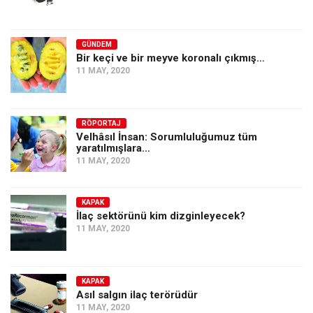
GÜNDEM
Bir keçi ve bir meyve koronalı çıkmış…
11 MAY, 2020
RÖPORTAJ
Velhâsıl İnsan: Sorumluluğumuz tüm
yaratılmışlara…
11 MAY, 2020
KAPAK
İlaç sektörünü kim dizginleyecek?
11 MAY, 2020
KAPAK
Asıl salgın ilaç terörüdür
11 MAY, 2020