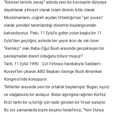
“Küresel terörle savaş” adında yeni bir konseptin dünyaya
dayatılarak zihniyet olarak İslam dininin, kitle olarak
Müslümanların, coğrafi açıdan Ortadoğu’nun “şer yuvası”
olarak yeniden tanımlandığı dönemin başlangıcından
bahsediyoruz. Peki, 11 Eylül’e giden yolun başka bir 11
Eylül’den geçtiğini; aslında her şeyin ikisi de sıkı birer
“Kemikçi” olan Baba-Oğul Bush arasında gerçekleşen bir
paslaşmadan ibaret olduğunu biliyor muyuz?
Tarih, 11 Eylül 1990… Çöl Fırtınası harekâtıyla Saddam’ı
Kuveyt’ten çıkaran ABD Başkanı George Bush Amerikan
Kongresi’nde konuşuyor:
“Milletler arasında yeni bir ortaklık başlamıştır. Bugün, eşsiz
ve olağanüstü bir andayız. Bütün ağırlığına rağmen Körfez
Krizi tarihi bir iş birliği için nadir görülen bir fırsat sunuyor.
Bu zor zamanlarda bizim beşinci hedefimiz, “Yeni Dünya