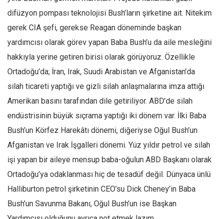
difüzyon pompası teknolojisi Bush’ların şirketine ait. Nitekim
gerek CIA şefi, gerekse Reagan döneminde başkan
yardımcısı olarak görev yapan Baba Bush’u da aile mesleğini
hakkıyla yerine getiren birisi olarak görüyoruz. Özellikle
Ortadoğu’da; İran, Irak, Suudi Arabistan ve Afganistan’da
silah ticareti yaptığı ve gizli silah anlaşmalarına imza attığı
Amerikan basını tarafından dile getiriliyor. ABD’de silah
endüstrisinin büyük sıçrama yaptığı iki dönem var. İlki Baba
Bush’un Körfez Harekâtı dönemi, diğeriyse Oğul Bush’un
Afganistan ve Irak İşgalleri dönemi. Yüz yıldır petrol ve silah
işi yapan bir aileye mensup baba-oğulun ABD Başkanı olarak
Ortadoğu’ya odaklanması hiç de tesadüf değil. Dünyaca ünlü
Halliburton petrol şirketinin CEO’su Dick Cheney’in Baba
Bush’un Savunma Bakanı, Oğul Bush’un ise Başkan
Yardımcısı olduğunu ayrıca not etmek lazım.