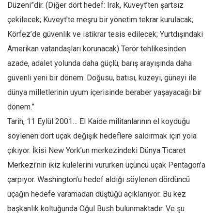
Düzeni”dir. (Diğer dört hedef: Irak, Kuveyt’ten şartsız
çekilecek; Kuveyt’te meşru bir yönetim tekrar kurulacak;
Körfez’de güvenlik ve istikrar tesis edilecek; Yurtdışındaki
Amerikan vatandaşları korunacak) Terör tehlikesinden
azade, adalet yolunda daha güçlü, barış arayışında daha
güvenli yeni bir dönem. Doğusu, batısı, kuzeyi, güneyi ile
dünya milletlerinin uyum içerisinde beraber yaşayacağı bir
dönem.”
Tarih, 11 Eylül 2001… El Kaide militanlarının el koyduğu
söylenen dört uçak değişik hedeflere saldırmak için yola
çıkıyor. İkisi New York’un merkezindeki Dünya Ticaret
Merkezi’nin ikiz kulelerini vururken üçüncü uçak Pentagon’a
çarpıyor. Washington’u hedef aldığı söylenen dördüncü
uçağın hedefe varamadan düştüğü açıklanıyor. Bu kez
başkanlık koltuğunda Oğul Bush bulunmaktadır. Ve şu