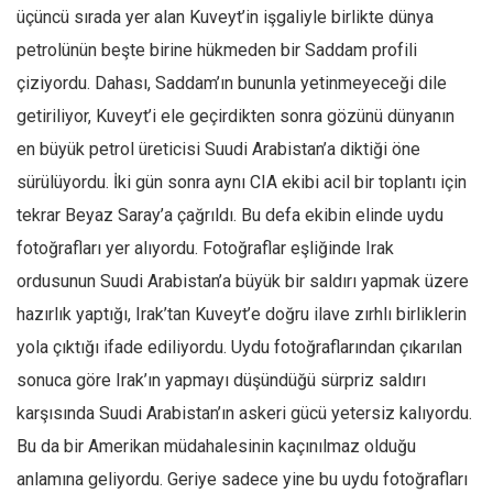
Amerika
üçüncü sırada yer alan Kuveyt’in işgaliyle birlikte dünya
Avustralya
petrolünün beşte birine hükmeden bir Saddam profili
Tarih
çiziyordu. Dahası, Saddam’ın bununla yetinmeyeceği dile
Düşünce
getiriliyor, Kuveyt’i ele geçirdikten sonra gözünü dünyanın
en büyük petrol üreticisi Suudi Arabistan’a diktiği öne
Dosyalar
sürülüyordu. İki gün sonra aynı CIA ekibi acil bir toplantı için
tekrar Beyaz Saray’a çağrıldı. Bu defa ekibin elinde uydu
fotoğrafları yer alıyordu. Fotoğraflar eşliğinde Irak
ordusunun Suudi Arabistan’a büyük bir saldırı yapmak üzere
hazırlık yaptığı, Irak’tan Kuveyt’e doğru ilave zırhlı birliklerin
yola çıktığı ifade ediliyordu. Uydu fotoğraflarından çıkarılan
sonuca göre Irak’ın yapmayı düşündüğü sürpriz saldırı
karşısında Suudi Arabistan’ın askeri gücü yetersiz kalıyordu.
Bu da bir Amerikan müdahalesinin kaçınılmaz olduğu
anlamına geliyordu. Geriye sadece yine bu uydu fotoğrafları