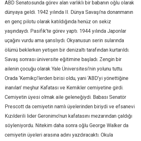
ABD Senatosunda görev alan varlıklı bir babanın oğlu olarak
Mehmet Ali Tekin
dünyaya geldi. 1942 yılında II. Dünya Savaşı’na donanmanın
Abir E. Nahas
en genç pilotu olarak katıldığında henüz on sekiz
Amina S. Jenenkovic
yaşındaydı. Pasifik’te görev yaptı. 1944 yılında Japonlar
uçağını vurdu ama şanslıydı. Okyanusun serin sularında
Bağdagül Öz
ölümü beklerken yetişen bir denizaltı tarafından kurtarıldı.
Esra Elönü
Savaş sonrası üniversite eğitimine başladı. Zengin bir
» Yazar arşivi
ailenin çocuğu olarak Yale Üniversitesi’nin yolunu tuttu.
Bu Sayı
Orada ‘Kemikçi’lerden birisi oldu, yani ‘ABD’yi yönettiğine
Tüm Sayılar
inanılan’ meşhur Kafatası ve Kemikler cemiyetine girdi.
Kategoriler
Cemiyetin üyesi olmak aile geleneğiydi. Babası Senatör
Prescott da cemiyetin namlı üyelerinden biriydi ve efsanevi
Kültür Sanat
Kızılderili lider Geronimo’nun kafatasını mezarından çaldığı
Kitap
söyleniyordu. Nitekim daha sonra oğlu George Walker da
Karisi kitap sualleri
cemiyetin üyeleri arasına adını yazdıracaktı. Okula
7 soruda bu hafta