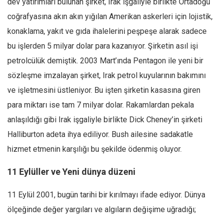
dev yatırımları bulunan şirket, Irak işgaliyle birlikte Ortadoğu
coğrafyasına akın akın yığılan Amerikan askerleri için lojistik,
konaklama, yakıt ve gıda ihalelerini peşpeşe alarak sadece
bu işlerden 5 milyar dolar para kazanıyor. Şirketin asıl işi
petrolcülük demiştik. 2003 Mart’ında Pentagon ile yeni bir
sözleşme imzalayan şirket, Irak petrol kuyularının bakımını
ve işletmesini üstleniyor. Bu işten şirketin kasasına giren
para miktarı ise tam 7 milyar dolar. Rakamlardan pekala
anlaşıldığı gibi Irak işgaliyle birlikte Dick Cheney’in şirketi
Halliburton adeta ihya ediliyor. Bush ailesine sadakatle
hizmet etmenin karşılığı bu şekilde ödenmiş oluyor.
11 Eylüller ve Yeni dünya düzeni
11 Eylül 2001, bugün tarihi bir kırılmayı ifade ediyor. Dünya
ölçeğinde değer yargıları ve algıların değişime uğradığı;