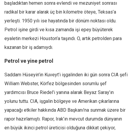
başladıktan hemen sonra evlendi ve mezuniyet sonrası
Ekonomi
radikal bir karar alarak üç bin kilometre öteye, Teksas’a
Spor
yerleşti. 1950 yılı ise hayatında bir dönüm noktası oldu.
Manzara
Petrol işine girdi ve kısa zamanda işi epey büyüterek
Sağlık
eyaletin merkezi Houston’a taşındı. O, artık petrolden para
Gıda-Beslenme
kazanan bir iş adamıydı.
Hayat
Petrol ve yine petrol
Türkiye
Saddam Hüseyin’in Kuveyt’i işgalinden iki gün sonra CIA şefi
Siyaset
William Webster, Körfez bölgesinden sorumlu şef
Dünya
yardımcısı Bruce Riedel’i yanına alarak Beyaz Saray’ın
Avrupa
yolunu tuttu. CIA, işgalin bölgeye ve Amerikan çıkarlarına
Asya
yapacağı etkiler hakkında ABD Başkanı’na sunmak üzere bir
Afrika
rapor hazırlamıştı. Rapor, Irak’ın mevcut durumda dünyanın
İslam Dünyası
en büyük ikinci petrol üreticisi olduğuna dikkat çekiyor,