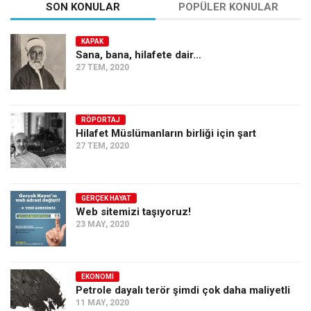
SON KONULAR
POPÜLER KONULAR
KAPAK
Sana, bana, hilafete dair…
27 TEM, 2020
RÖPORTAJ
Hilafet Müslümanların birliği için şart
27 TEM, 2020
GERÇEK HAYAT
Web sitemizi taşıyoruz!
23 MAY, 2020
EKONOMI
Petrole dayalı terör şimdi çok daha maliyetli
11 MAY, 2020