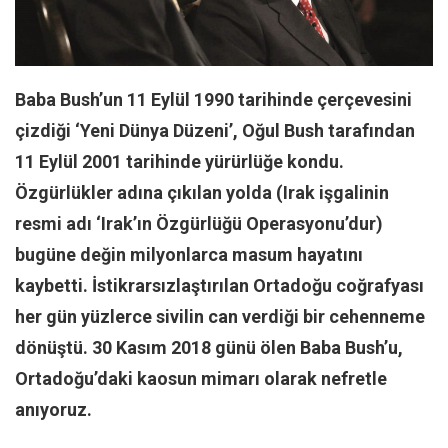
Facebook
Instagram
YouTube
Baba Bush’un 11 Eylül 1990 tarihinde çerçevesini
Editörden
çizdiği ‘Yeni Dünya Düzeni’, Oğul Bush tarafından
Yazarlar
11 Eylül 2001 tarihinde yürürlüğe kondu.
Kemal Özer
Özgürlükler adına çıkılan yolda (Irak işgalinin
Mahmut Toptaş
resmi adı ‘Irak’ın Özgürlüğü Operasyonu’dur)
Yvonne Ridley
bugüne değin milyonlarca masum hayatını
Barış Tarımcıoğlu
kaybetti. İstikrarsızlaştırılan Ortadoğu coğrafyası
Ömer Kayani
her gün yüzlerce sivilin can verdiği bir cehenneme
dönüştü. 30 Kasım 2018 günü ölen Baba Bush’u,
Yusuf Armağan
Ortadoğu’daki kaosun mimarı olarak nefretle
Hasanali Yıldırım
anıyoruz.
Leyla Şerif Emin
Selçuk Türkyılmaz