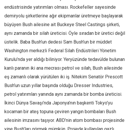
endüstrisinde yatırımları olması. Rockefeller sayesinde
demiryolu şirketlerine ağır ekipmanlar üretmeye başlayarak
büyüyen Bush ailesine ait Buckeye Steel Castings şirketi,
aynı zamanda bir silah üreticisi. Öyle sıradan bir üretici değil
üstelik. Baba Bush’un dedesi Sam Bush’un bir müddet
Washington merkezli Federal Silah Endüstrileri Yönetim
Kurulu’nda yer aldığı biliniyor. Yeryüzünde tedavülde bulunan
kanlı paranın iki ana mecrası petrol ve silah, Bush ailesinde
eş zamanlı olarak yürütülen iki iş. Nitekim Senatör Prescott
Bush’un uzun yıllar başında olduğu Dresser Industries,
petrol yatırımları yanında aynı zamanda bir bomba üreticisi.
İkinci Dünya Savaşı’nda Japonya’nın başkenti Tokyo’yu
kocaman bir ateş topuna çeviren yangın bombaları Bush
ailesinin imzasını taşıyor. ABD’nin atom bombası projesinde
yine Bush’ları görmek mümkün. Projede kullanılan gazlı