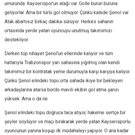
umurunda. Kayserispor’un atağı var. Golle burun buruna
Mehmet Ali Tekin
geliyorlar. Ama bir türlü gol olmuyor. Çünkü kalede Şenol var.
Abir E. Nahas
Atak abartısız birkaç dakika sürüyor. Herkes sahanın
Amina S. Jenenkovic
ortasında yerde yatan oyuncuyu unutmuş takımımızı
Bağdagül Öz
destekliyor.
Esra Elönü
Derken top nihayet Şenol’un ellerinde kalıyor ve tüm
» Yazar arşivi
hatlarıyla Trabzonspor yarı sahasına yığılmış olan kendi
Bu Sayı
takımımız bir kontratak yeme durumuyla karşı karşıya kalıyor.
Çünkü Şenol elindeki topu orta sahada ikiye bir bekleyen
Tüm Sayılar
arkadaşlarına atarsa bordo mavili ekibin gol atma şansı
Kategoriler
yüksek. Ama o da ne.
Kültür Sanat
Şenol elindeki topu doğruca taca atıyor, hakeme sertçe bir
Kitap
şeyler söylüyor ve maçı bırakarak yerde yatan Kayserisporlu
Karisi kitap sualleri
oyuncunun yanına koşup ilk müdahaleyi yapıyor. O ana kadar
7 soruda bu hafta