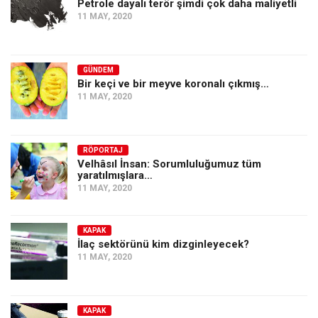
Petrole dayalı terör şimdi çok daha maliyetli
11 MAY, 2020
GÜNDEM
Bir keçi ve bir meyve koronalı çıkmış…
11 MAY, 2020
RÖPORTAJ
Velhâsıl İnsan: Sorumluluğumuz tüm
yaratılmışlara…
11 MAY, 2020
KAPAK
İlaç sektörünü kim dizginleyecek?
11 MAY, 2020
KAPAK