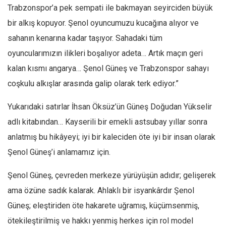
Trabzonspor’a pek sempati ile bakmayan seyirciden büyük
Ekonomi
bir alkış kopuyor. Şenol oyuncumuzu kucağına alıyor ve
Spor
sahanın kenarına kadar taşıyor. Sahadaki tüm
Manzara
oyuncularımızın ilikleri boşalıyor adeta… Artık maçın geri
Sağlık
kalan kısmı angarya… Şenol Güneş ve Trabzonspor sahayı
Gıda-Beslenme
coşkulu alkışlar arasında galip olarak terk ediyor.”
Hayat
Yukarıdaki satırlar İhsan Öksüz’ün Güneş Doğudan Yükselir
Türkiye
adlı kitabından… Kayserili bir emekli astsubay yıllar sonra
Siyaset
anlatmış bu hikâyeyi; iyi bir kaleciden öte iyi bir insan olarak
Dünya
Şenol Güneş’i anlamamız için.
Avrupa
Şenol Güneş, çevreden merkeze yürüyüşün adıdır; gelişerek
Asya
ama özüne sadık kalarak. Ahlaklı bir isyankârdır Şenol
Afrika
Güneş; eleştiriden öte hakarete uğramış, küçümsenmiş,
İslam Dünyası
ötekileştirilmiş ve hakkı yenmiş herkes için rol model