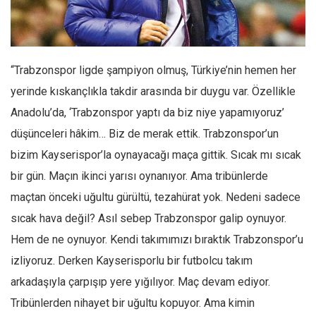
Facebook
Instagram
YouTube
“Trabzonspor ligde şampiyon olmuş, Türkiye’nin hemen her
Editörden
yerinde kıskançlıkla takdir arasında bir duygu var. Özellikle
Yazarlar
Anadolu’da, ‘Trabzonspor yaptı da biz niye yapamıyoruz’
Kemal Özer
düşünceleri hâkim… Biz de merak ettik. Trabzonspor’un
Mahmut Toptaş
bizim Kayserispor’la oynayacağı maça gittik. Sıcak mı sıcak
Yvonne Ridley
bir gün. Maçın ikinci yarısı oynanıyor. Ama tribünlerde
maçtan önceki uğultu gürültü, tezahürat yok. Nedeni sadece
Barış Tarımcıoğlu
sıcak hava değil? Asıl sebep Trabzonspor galip oynuyor.
Ömer Kayani
Hem de ne oynuyor. Kendi takımımızı bıraktık Trabzonspor’u
Yusuf Armağan
izliyoruz. Derken Kayserisporlu bir futbolcu takım
Hasanali Yıldırım
arkadaşıyla çarpışıp yere yığılıyor. Maç devam ediyor.
Leyla Şerif Emin
Tribünlerden nihayet bir uğultu kopuyor. Ama kimin
Selçuk Türkyılmaz