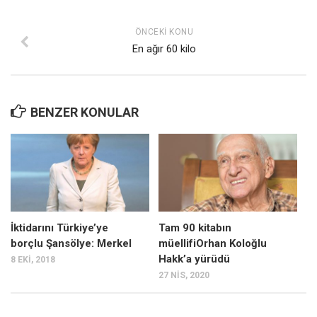
ÖNCEKI KONU
En ağır 60 kilo
BENZER KONULAR
İktidarını Türkiye’ye
Tam 90 kitabın
borçlu Şansölye: Merkel
müellifiOrhan Koloğlu
Hakk’a yürüdü
8 EKI, 2018
27 NIS, 2020