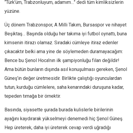
“Türk’üm, Trabzonluyum, adamım…” dedi tüm kimliksizlerin
yüzüne.
Üç dönem Trabzonspor, A Milli Takım, Bursaspor ve nihayet
Beşiktaş… Başında olduğu her takıma iyi futbol oynattı, buna
kimsenin itirazı olamaz. Sıradaki cümleye itiraz edenler
çıkacaktır belki ama yine de söylemeden duramayacağım:
Bence bu Şenol Hoca’nın ilk şampiyonluğu filan değildir!
Ama bütün bunların dışında asıl konuşulması gereken, Şenol
Güneş’in değer üretmesidir. Birlikte çalıştığı oyunculardan
tutun, kurduğu cümlelere, saha kenarındaki duruşuna kadar,
tepeden tırnağa bir örnektir.
Basında, siyasette şurada burada kulislerle birilerinin
ayağını kaydırarak yükselmeyi denemedi hiç Şenol Güneş.
Hep üreterek, daha iyi üreterek cevap verdi uğradığı