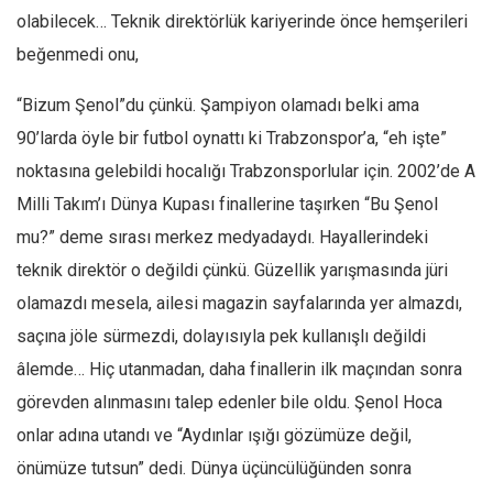
Amerika
olabilecek… Teknik direktörlük kariyerinde önce hemşerileri
Avustralya
beğenmedi onu,
Tarih
“Bizum Şenol”du çünkü. Şampiyon olamadı belki ama
Düşünce
90’larda öyle bir futbol oynattı ki Trabzonspor’a, “eh işte”
Dosyalar
noktasına gelebildi hocalığı Trabzonsporlular için. 2002’de A
Milli Takım’ı Dünya Kupası finallerine taşırken “Bu Şenol
mu?” deme sırası merkez medyadaydı. Hayallerindeki
teknik direktör o değildi çünkü. Güzellik yarışmasında jüri
olamazdı mesela, ailesi magazin sayfalarında yer almazdı,
saçına jöle sürmezdi, dolayısıyla pek kullanışlı değildi
âlemde… Hiç utanmadan, daha finallerin ilk maçından sonra
görevden alınmasını talep edenler bile oldu. Şenol Hoca
onlar adına utandı ve “Aydınlar ışığı gözümüze değil,
önümüze tutsun” dedi. Dünya üçüncülüğünden sonra