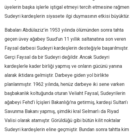
üyelerin başka işlerle iştigal etmeyi tercih etmesine rağmen
Sudeyri kardeşlerin siyasete ilgi duymasının etkisi büyüktür.
Babaları Abdülaziz’in 1953 yılında ölümünden sonra tahta
geçen üvey ağabey Suud’un 11 yıllık saltanatına son veren
Faysal darbesi Sudeyri kardeşlerin desteğiyle başarılmıştır.
Gerçi Faysal da bir Sudeyri değildir. Ancak Sudeyri
kardeşlerle kader birliği yapmış ve onların gücünü yanına
alarak iktidara gelmiştir. Darbeye giden yol birlikte
planlanmıştır. 1962 yılında, henüz darbeye iki sene varken
başbakanlık koltuğunda oturan Veliaht Faysal, Sudeyrilerin
ağabeyi Fehd’i İçişleri Bakanlığı’na getirmiş, kardeşi Sultan’ı
Savunma Bakanı yapmış, şimdiki kral Selman’ı da Riyad
Valisi olarak atamıştır. Görüldüğü gibi bütün kilit noktalar
Sudeyri kardeşlerin eline geçmiştir. Bundan sonra tahtta kim