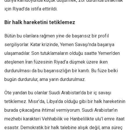
dünya kamuoyunda küçük düşürmek, zor durumda bırakmak
için Riyad’da istifa ettirildi.
Bir halk hareketini tetiklemez
Bütün bu olanlara rağmen yine de başarısız bir profil
sergiliyorlar. Katar krizinde, Yemen Savaşı’nda başarıya
ulaşamadılar. Son tutuklamaların olduğu saatte Yemen’den
ateşlenen İran füzesinin Riyad’a düşmek üzere iken
durdurulması da bu başarısızlığın bir kanıtı. Bu füze belki
bugün durdurulur, ama yarın durdurulmaz.
Öte yandan bu olanlar Suudi Arabistan’da bir iç savaşı
tetiklemez. Mısır’da, Libya’da olduğu gibi bir halk hareketinin
burada çıkacağına ihtimal vermiyorum. Suudi Arabistan’ın
mezhebi karakteri Vehhabilik ve Hanbelilikte ulu’l emre itaat
esastır. Demokratik bir halk talebine alışık değil, ama süreç