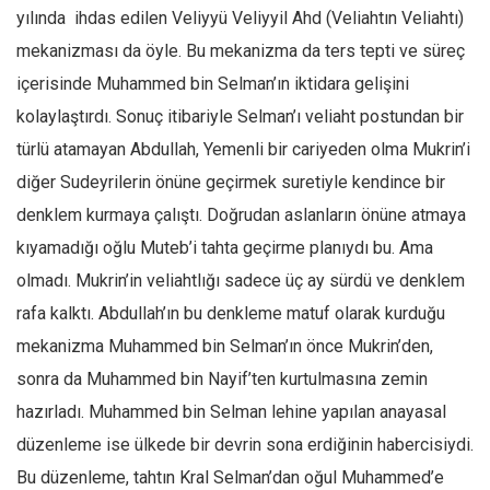
yılında ihdas edilen Veliyyü Veliyyil Ahd (Veliahtın Veliahtı)
mekanizması da öyle. Bu mekanizma da ters tepti ve süreç
içerisinde Muhammed bin Selman’ın iktidara gelişini
kolaylaştırdı. Sonuç itibariyle Selman’ı veliaht postundan bir
türlü atamayan Abdullah, Yemenli bir cariyeden olma Mukrin’i
diğer Sudeyrilerin önüne geçirmek suretiyle kendince bir
denklem kurmaya çalıştı. Doğrudan aslanların önüne atmaya
kıyamadığı oğlu Muteb’i tahta geçirme planıydı bu. Ama
olmadı. Mukrin’in veliahtlığı sadece üç ay sürdü ve denklem
rafa kalktı. Abdullah’ın bu denkleme matuf olarak kurduğu
mekanizma Muhammed bin Selman’ın önce Mukrin’den,
sonra da Muhammed bin Nayif’ten kurtulmasına zemin
hazırladı. Muhammed bin Selman lehine yapılan anayasal
düzenleme ise ülkede bir devrin sona erdiğinin habercisiydi.
Bu düzenleme, tahtın Kral Selman’dan oğul Muhammed’e