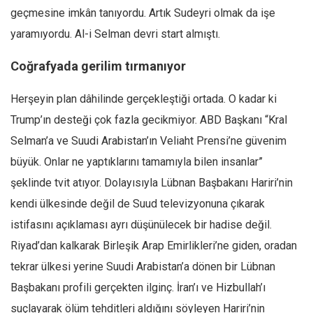
geçmesine imkân tanıyordu. Artık Sudeyri olmak da işe
yaramıyordu. Al-i Selman devri start almıştı.
Coğrafyada gerilim tırmanıyor
Herşeyin plan dâhilinde gerçekleştiği ortada. O kadar ki
Trump’ın desteği çok fazla gecikmiyor. ABD Başkanı “Kral
Selman’a ve Suudi Arabistan’ın Veliaht Prensi’ne güvenim
büyük. Onlar ne yaptıklarını tamamıyla bilen insanlar”
şeklinde tvit atıyor. Dolayısıyla Lübnan Başbakanı Hariri’nin
kendi ülkesinde değil de Suud televizyonuna çıkarak
istifasını açıklaması ayrı düşünülecek bir hadise değil.
Riyad’dan kalkarak Birleşik Arap Emirlikleri’ne giden, oradan
tekrar ülkesi yerine Suudi Arabistan’a dönen bir Lübnan
Başbakanı profili gerçekten ilginç. İran’ı ve Hizbullah’ı
suçlayarak ölüm tehditleri aldığını söyleyen Hariri’nin