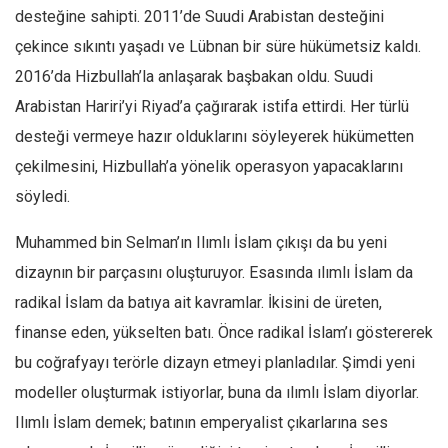
desteğine sahipti. 2011’de Suudi Arabistan desteğini
çekince sıkıntı yaşadı ve Lübnan bir süre hükümetsiz kaldı.
2016’da Hizbullah’la anlaşarak başbakan oldu. Suudi
Arabistan Hariri’yi Riyad’a çağırarak istifa ettirdi. Her türlü
desteği vermeye hazır olduklarını söyleyerek hükümetten
çekilmesini, Hizbullah’a yönelik operasyon yapacaklarını
söyledi.
Muhammed bin Selman’ın Ilımlı İslam çıkışı da bu yeni
dizaynın bir parçasını oluşturuyor. Esasında ılımlı İslam da
radikal İslam da batıya ait kavramlar. İkisini de üreten,
finanse eden, yükselten batı. Önce radikal İslam’ı göstererek
bu coğrafyayı terörle dizayn etmeyi planladılar. Şimdi yeni
modeller oluşturmak istiyorlar, buna da ılımlı İslam diyorlar.
Ilımlı İslam demek; batının emperyalist çıkarlarına ses