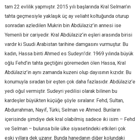
tam 22 evlilik yapmıştır. 2015 yılı başlarında Kral Selman’ın
tahta geçmesiyle yaklaşık üç ay veliaht koltuğunda oturup
sonradan azledilen Mukrin bin Abdülaziz’in annesi ise
Yemenli bir cariyedir. Kral Abdülaziz’in eşleri arasında birisi
vardır ki Suudi Arabistan tarihine damgasını vurmuştur. Bu
kadın, Hassa binti Ahmed es Sudeyri’dir. 1969 yılında büyük
oğlu Fehd’in tahta geçtiğini göremeden ölen Hassa, Kral
Abdülaziz’in aynı zamanda kuzeni olup dayısının kızıdır. Bu
konumuyla sıradan bir eşten çok daha fazlasıdır. Abdülaziz’e
yedi oğul vermiştir. Sudeyri yedilisi olarak bilinen bu
kardeşler büyükten küçüğe şöyle sıralanır. Fehd, Sultan,
Abdurrahman, Nayif, Türki, Selman ve Ahmed. Bunların
içerisinde şimdiye dek kral olabilmiş sadece iki isim – Fehd
ve Selman – bulunsa bile ülke siyasetindeki etkileri çok
eski yıllara dek uzanır. Bunda hanedanın diğer kolundaki