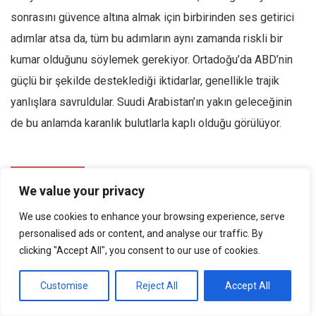
sonrasını güvence altına almak için birbirinden ses getirici
adımlar atsa da, tüm bu adımların aynı zamanda riskli bir
kumar olduğunu söylemek gerekiyor. Ortadoğu’da ABD’nin
güçlü bir şekilde desteklediği iktidarlar, genellikle trajik
yanlışlara savruldular. Suudi Arabistan’ın yakın geleceğinin
de bu anlamda karanlık bulutlarla kaplı olduğu görülüyor.
0
We value your privacy
We use cookies to enhance your browsing experience, serve
personalised ads or content, and analyse our traffic. By
clicking "Accept All", you consent to our use of cookies.
SONRAKI KONU
Customise
Reject All
Accept All
En zoru evladının namazını kıldırmak