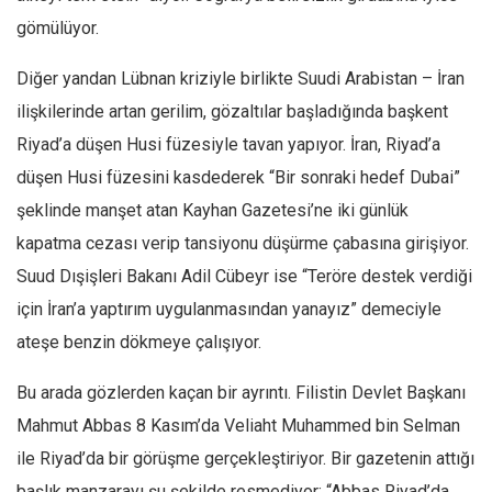
gömülüyor.
Diğer yandan Lübnan kriziyle birlikte Suudi Arabistan – İran
ilişkilerinde artan gerilim, gözaltılar başladığında başkent
Riyad’a düşen Husi füzesiyle tavan yapıyor. İran, Riyad’a
düşen Husi füzesini kasdederek “Bir sonraki hedef Dubai”
şeklinde manşet atan Kayhan Gazetesi’ne iki günlük
kapatma cezası verip tansiyonu düşürme çabasına girişiyor.
Suud Dışişleri Bakanı Adil Cübeyr ise “Teröre destek verdiği
için İran’a yaptırım uygulanmasından yanayız” demeciyle
ateşe benzin dökmeye çalışıyor.
Bu arada gözlerden kaçan bir ayrıntı. Filistin Devlet Başkanı
Mahmut Abbas 8 Kasım’da Veliaht Muhammed bin Selman
ile Riyad’da bir görüşme gerçekleştiriyor. Bir gazetenin attığı
başlık manzarayı şu şekilde resmediyor: “Abbas Riyad’da…