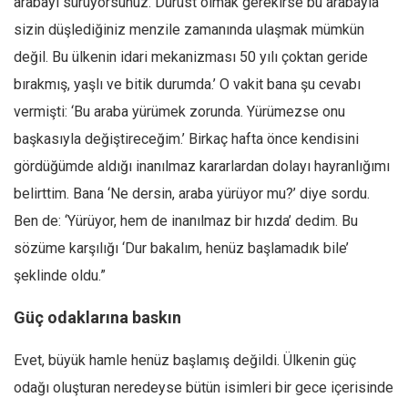
arabayı sürüyorsunuz. Dürüst olmak gerekirse bu arabayla
Ekonomi
sizin düşlediğiniz menzile zamanında ulaşmak mümkün
Spor
değil. Bu ülkenin idari mekanizması 50 yılı çoktan geride
Manzara
bırakmış, yaşlı ve bitik durumda.’ O vakit bana şu cevabı
vermişti: ‘Bu araba yürümek zorunda. Yürümezse onu
Sağlık
başkasıyla değiştireceğim.’ Birkaç hafta önce kendisini
Gıda-Beslenme
gördüğümde aldığı inanılmaz kararlardan dolayı hayranlığımı
Hayat
belirttim. Bana ‘Ne dersin, araba yürüyor mu?’ diye sordu.
Türkiye
Ben de: ‘Yürüyor, hem de inanılmaz bir hızda’ dedim. Bu
Siyaset
sözüme karşılığı ‘Dur bakalım, henüz başlamadık bile’
Dünya
şeklinde oldu.”
Avrupa
Güç odaklarına baskın
Asya
Afrika
Evet, büyük hamle henüz başlamış değildi. Ülkenin güç
İslam Dünyası
odağı oluşturan neredeyse bütün isimleri bir gece içerisinde