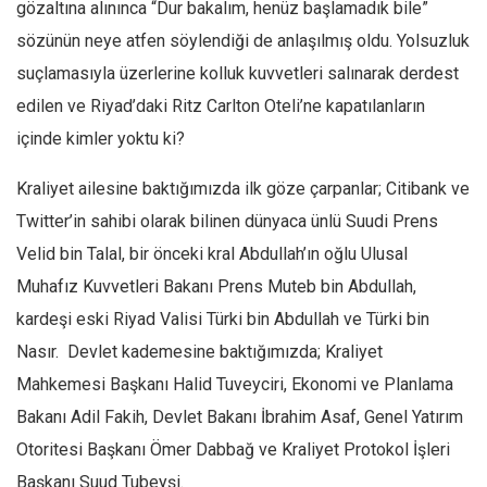
Amerika
gözaltına alınınca “Dur bakalım, henüz başlamadık bile”
sözünün neye atfen söylendiği de anlaşılmış oldu. Yolsuzluk
Avustralya
suçlamasıyla üzerlerine kolluk kuvvetleri salınarak derdest
Tarih
edilen ve Riyad’daki Ritz Carlton Oteli’ne kapatılanların
Düşünce
içinde kimler yoktu ki?
Dosyalar
Kraliyet ailesine baktığımızda ilk göze çarpanlar; Citibank ve
Twitter’in sahibi olarak bilinen dünyaca ünlü Suudi Prens
Velid bin Talal, bir önceki kral Abdullah’ın oğlu Ulusal
Muhafız Kuvvetleri Bakanı Prens Muteb bin Abdullah,
kardeşi eski Riyad Valisi Türki bin Abdullah ve Türki bin
Nasır. Devlet kademesine baktığımızda; Kraliyet
Mahkemesi Başkanı Halid Tuveyciri, Ekonomi ve Planlama
Bakanı Adil Fakih, Devlet Bakanı İbrahim Asaf, Genel Yatırım
Otoritesi Başkanı Ömer Dabbağ ve Kraliyet Protokol İşleri
Başkanı Suud Tubeyşi.