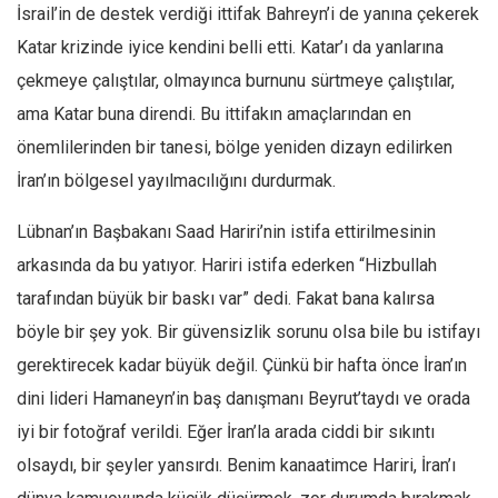
İsrail’in de destek verdiği ittifak Bahreyn’i de yanına çekerek
Katar krizinde iyice kendini belli etti. Katar’ı da yanlarına
çekmeye çalıştılar, olmayınca burnunu sürtmeye çalıştılar,
ama Katar buna direndi. Bu ittifakın amaçlarından en
önemlilerinden bir tanesi, bölge yeniden dizayn edilirken
İran’ın bölgesel yayılmacılığını durdurmak.
Lübnan’ın Başbakanı Saad Hariri’nin istifa ettirilmesinin
arkasında da bu yatıyor. Hariri istifa ederken “Hizbullah
tarafından büyük bir baskı var” dedi. Fakat bana kalırsa
böyle bir şey yok. Bir güvensizlik sorunu olsa bile bu istifayı
gerektirecek kadar büyük değil. Çünkü bir hafta önce İran’ın
dini lideri Hamaneyn’in baş danışmanı Beyrut’taydı ve orada
iyi bir fotoğraf verildi. Eğer İran’la arada ciddi bir sıkıntı
olsaydı, bir şeyler yansırdı. Benim kanaatimce Hariri, İran’ı