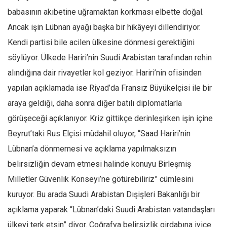
babasının akıbetine uğramaktan korkması elbette doğal.
Ancak işin Lübnan ayağı başka bir hikâyeyi dillendiriyor.
Kendi partisi bile acilen ülkesine dönmesi gerektiğini
söylüyor. Ülkede Hariri’nin Suudi Arabistan tarafından rehin
alındığına dair rivayetler kol geziyor. Hariri’nin ofisinden
yapılan açıklamada ise Riyad’da Fransız Büyükelçisi ile bir
araya geldiği, daha sonra diğer batılı diplomatlarla
görüşeceği açıklanıyor. Kriz gittikçe derinleşirken işin içine
Beyrut’taki Rus Elçisi müdahil oluyor, “Saad Hariri’nin
Lübnan’a dönmemesi ve açıklama yapılmaksızın
belirsizliğin devam etmesi halinde konuyu Birleşmiş
Milletler Güvenlik Konseyi’ne götürebiliriz” cümlesini
kuruyor. Bu arada Suudi Arabistan Dışişleri Bakanlığı bir
açıklama yaparak “Lübnan’daki Suudi Arabistan vatandaşları
ülkeyi terk etsin” diyor. Coğrafya belirsizlik girdabına iyice