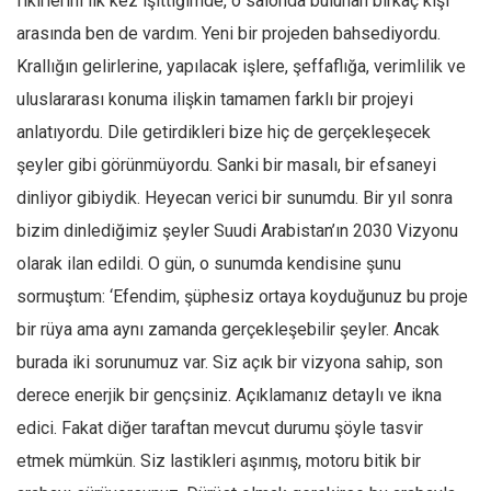
fikirlerini ilk kez işittiğimde, o salonda bulunan birkaç kişi
arasında ben de vardım. Yeni bir projeden bahsediyordu.
Mehmet Ali Tekin
Krallığın gelirlerine, yapılacak işlere, şeffaflığa, verimlilik ve
Abir E. Nahas
uluslararası konuma ilişkin tamamen farklı bir projeyi
Amina S. Jenenkovic
anlatıyordu. Dile getirdikleri bize hiç de gerçekleşecek
Bağdagül Öz
şeyler gibi görünmüyordu. Sanki bir masalı, bir efsaneyi
Esra Elönü
dinliyor gibiydik. Heyecan verici bir sunumdu. Bir yıl sonra
» Yazar arşivi
bizim dinlediğimiz şeyler Suudi Arabistan’ın 2030 Vizyonu
Bu Sayı
olarak ilan edildi. O gün, o sunumda kendisine şunu
Tüm Sayılar
sormuştum: ‘Efendim, şüphesiz ortaya koyduğunuz bu proje
bir rüya ama aynı zamanda gerçekleşebilir şeyler. Ancak
Kategoriler
burada iki sorunumuz var. Siz açık bir vizyona sahip, son
Kültür Sanat
derece enerjik bir gençsiniz. Açıklamanız detaylı ve ikna
Kitap
edici. Fakat diğer taraftan mevcut durumu şöyle tasvir
Karisi kitap sualleri
etmek mümkün. Siz lastikleri aşınmış, motoru bitik bir
7 soruda bu hafta