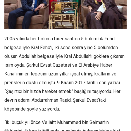
Facebook
Instagram
YouTube
Editörden
2005 yılında her bölümü birer saatten 5 bölümlük Fehd
Yazarlar
belgeseliyle Kral Fehd’i, iki sene sonra yine 5 bölümden
Kemal Özer
oluşan Abdullah belgeseliyle Kral Abdullah’ı göklere çıkaran
Mahmut Toptaş
isim oydu. Şarkul Evsat Gazetesi ve El Arabiye Haber
Yvonne Ridley
Kanalı’nın en tepesini uzun yıllar işgal etmiş, kralların ve
Barış Tarımcıoğlu
prenslerin dostu olmuştu. 9 Kasım 2017 tarihli son yazısı
“Şaşırtıcı bir hızda hareket etmek” başlığını taşıyordu. Her
Ömer Kayani
devrin adamı Abdurrahman Raşid, Şarkul Evsat’taki
Yusuf Armağan
köşesinde şöyle yazıyordu:
Hasanali Yıldırım
Leyla Şerif Emin
“İki buçuk yıl önce Veliaht Muhammed bin Selman’ın
Selçuk Türkyılmaz