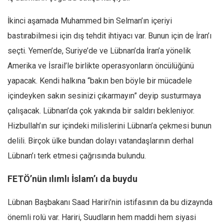
İkinci aşamada Muhammed bin Selman’ın içeriyi
bastırabilmesi için dış tehdit ihtiyacı var. Bunun için de İran’ı
seçti. Yemen’de, Suriye’de ve Lübnan’da İran’a yönelik
Amerika ve İsrail’le birlikte operasyonların öncülüğünü
yapacak. Kendi halkına “bakın ben böyle bir mücadele
içindeyken sakın sesinizi çıkarmayın” deyip susturmaya
çalışacak. Lübnan’da çok yakında bir saldırı bekleniyor.
Hizbullah’ın sur içindeki milislerini Lübnan’a çekmesi bunun
delili. Birçok ülke bundan dolayı vatandaşlarının derhal
Lübnan’ı terk etmesi çağrısında bulundu.
FETÖ’nün ılımlı İslam’ı da buydu
Lübnan Başbakanı Saad Hariri’nin istifasının da bu dizaynda
önemli rolü var. Hariri, Suudların hem maddi hem siyasi