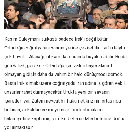
Facebook
Instagram
YouTube
Editörden
Kasım Süleymani suikasti sadece Irak’ı değil bütün
Yazarlar
Ortadoğu coğrafyasını yangın yerine çevirebilir. İran’ın kaybı
Kemal Özer
çok büyük… Alacağı intikam da o oranda büyük olabilir. Bu da
Mahmut Toptaş
gerek Irak, gerekse Ortadoğu için zaten hayra alamet
Yvonne Ridley
olmayan gidişin daha da vahim bir hale dönüşmesi demek.
Barış Tarımcıoğlu
Başta Irak olmak üzere coğrafyada İran adına iş gören vekil
unsurlar rahat durmayacaktır. Ufukta yeni bir savaşın
Ömer Kayani
işaretleri var. Zaten mevcut bir hükümet krizinin ortasında
Yusuf Armağan
bulunan, sokakları ve meydanları protestocuların
Hasanali Yıldırım
hakimiyetine kaptırmış bir ülke beterin daha beterine doğru
Leyla Şerif Emin
yol almaktadır.
Selçuk Türkyılmaz