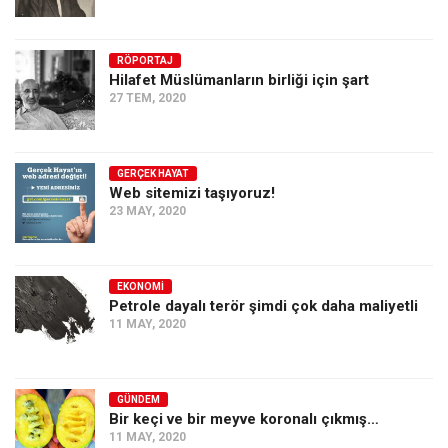
Amerika
Avustralya
RÖPORTAJ
Tarih
Hilafet Müslümanların birliği için şart
27 TEM, 2020
Düşünce
Dosyalar
GERÇEK HAYAT
Web sitemizi taşıyoruz!
23 MAY, 2020
EKONOMI
Petrole dayalı terör şimdi çok daha maliyetli
11 MAY, 2020
GÜNDEM
Bir keçi ve bir meyve koronalı çıkmış…
11 MAY, 2020