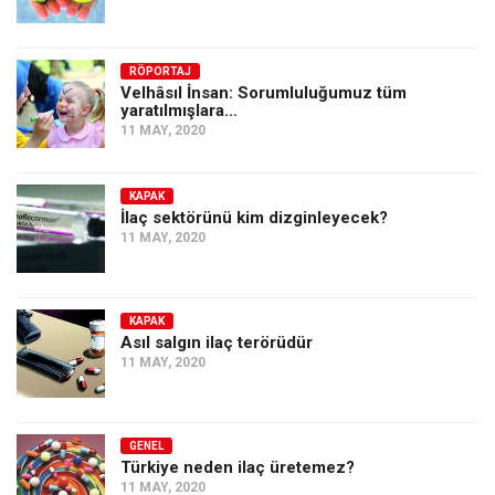
RÖPORTAJ
Velhâsıl İnsan: Sorumluluğumuz tüm
yaratılmışlara…
11 MAY, 2020
KAPAK
İlaç sektörünü kim dizginleyecek?
11 MAY, 2020
KAPAK
Asıl salgın ilaç terörüdür
11 MAY, 2020
GENEL
Türkiye neden ilaç üretemez?
11 MAY, 2020