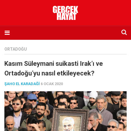
Anasayfa
ORTADOĞU
Hakkımızda
Kasım Süleymani suikasti Irak’ı ve
Künye
Ortadoğu’yu nasıl etkileyecek?
İletişim
ŞAHO EL KARADAĞI
6 OCAK 2020
Abone olmak istiyorum
Satış noktası listesi
Eksik sayıların temini
Sosyal Medya
Twitter