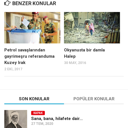
BENZER KONULAR
Ekonomi
Spor
Manzara
Sağlık
Gıda-Beslenme
Petrol savaşlarından
Okyanusta bir damla
Hayat
gayrimeşru referanduma
Halep
Kuzey Irak
30 MAY, 2016
Türkiye
2 EKI, 2017
Siyaset
Dünya
Avrupa
SON KONULAR
POPÜLER KONULAR
Asya
Afrika
KAPAK
Sana, bana, hilafete dair…
İslam Dünyası
27 TEM, 2020