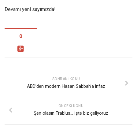
Devamı yeni sayımızda!
Mehmet Ali Tekin
Abir E. Nahas
Amina S. Jenenkovic
0
Bağdagül Öz
Esra Elönü
» Yazar arşivi
Bu Sayı
SONRAKI KONU
Tüm Sayılar
ABD’den modern Hasan Sabbah’a infaz
Kategoriler
Kültür Sanat
ÖNCEKI KONU
Şen olasın Trablus… İşte biz geliyoruz
Kitap
Karisi kitap sualleri
7 soruda bu hafta