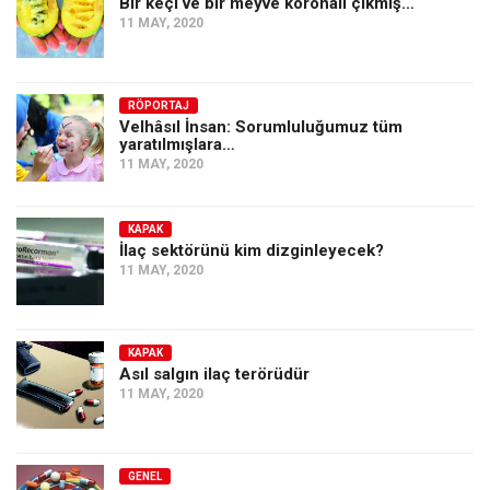
Bir keçi ve bir meyve koronalı çıkmış…
11 MAY, 2020
RÖPORTAJ
Velhâsıl İnsan: Sorumluluğumuz tüm
yaratılmışlara…
11 MAY, 2020
KAPAK
İlaç sektörünü kim dizginleyecek?
11 MAY, 2020
KAPAK
Asıl salgın ilaç terörüdür
11 MAY, 2020
GENEL