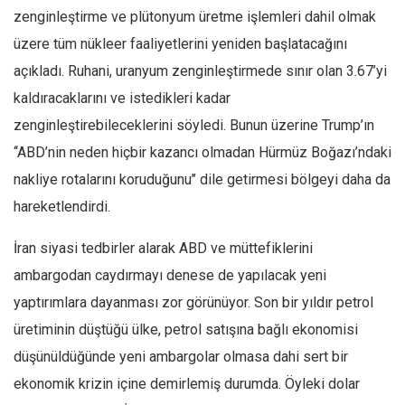
Amerika
zenginleştirme ve plütonyum üretme işlemleri dahil olmak
Avustralya
üzere tüm nükleer faaliyetlerini yeniden başlatacağını
Tarih
açıkladı. Ruhani, uranyum zenginleştirmede sınır olan 3.67’yi
Düşünce
kaldıracaklarını ve istedikleri kadar
zenginleştirebileceklerini söyledi. Bunun üzerine Trump’ın
Dosyalar
‘‘ABD’nin neden hiçbir kazancı olmadan Hürmüz Boğazı’ndaki
nakliye rotalarını koruduğunu’’ dile getirmesi bölgeyi daha da
hareketlendirdi.
İran siyasi tedbirler alarak ABD ve müttefiklerini
ambargodan caydırmayı denese de yapılacak yeni
yaptırımlara dayanması zor görünüyor. Son bir yıldır petrol
üretiminin düştüğü ülke, petrol satışına bağlı ekonomisi
düşünüldüğünde yeni ambargolar olmasa dahi sert bir
ekonomik krizin içine demirlemiş durumda. Öyleki dolar