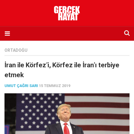
Anasayfa
ORTADOĞU
Hakkımızda
İran ile Körfez’i, Körfez ile İran’ı terbiye
Künye
etmek
İletişim
UMUT ÇAĞRI SARI
15 TEMMUZ 2019
Abone olmak istiyorum
Satış noktası listesi
Eksik sayıların temini
Sosyal Medya
Twitter