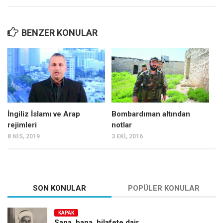
BENZER KONULAR
İngiliz İslamı ve Arap
Bombardıman altından
rejimleri
notlar
8 NIS, 2019
3 EKI, 2016
SON KONULAR
POPÜLER KONULAR
KAPAK
Sana, bana, hilafete dair…