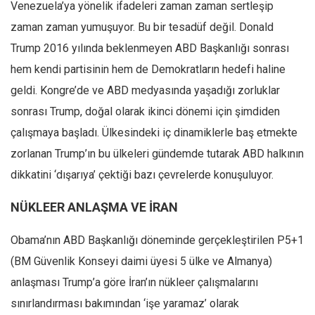
Venezuela’ya yönelik ifadeleri zaman zaman sertleşip
Mehmet Ali Tekin
zaman zaman yumuşuyor. Bu bir tesadüf değil. Donald
Abir E. Nahas
Trump 2016 yılında beklenmeyen ABD Başkanlığı sonrası
Amina S. Jenenkovic
hem kendi partisinin hem de Demokratların hedefi haline
geldi. Kongre’de ve ABD medyasında yaşadığı zorluklar
Bağdagül Öz
sonrası Trump, doğal olarak ikinci dönemi için şimdiden
Esra Elönü
çalışmaya başladı. Ülkesindeki iç dinamiklerle baş etmekte
» Yazar arşivi
zorlanan Trump’ın bu ülkeleri gündemde tutarak ABD halkının
Bu Sayı
dikkatini ‘dışarıya’ çektiği bazı çevrelerde konuşuluyor.
Tüm Sayılar
NÜKLEER ANLAŞMA VE İRAN
Kategoriler
Kültür Sanat
Obama’nın ABD Başkanlığı döneminde gerçekleştirilen P5+1
(BM Güvenlik Konseyi daimi üyesi 5 ülke ve Almanya)
Kitap
anlaşması Trump’a göre İran’ın nükleer çalışmalarını
Karisi kitap sualleri
sınırlandırması bakımından ‘işe yaramaz’ olarak
7 soruda bu hafta