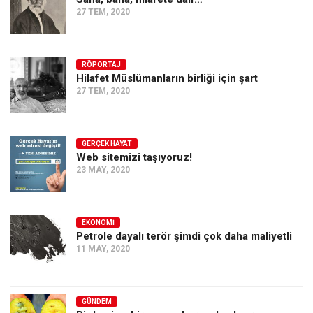
27 TEM, 2020
RÖPORTAJ
Hilafet Müslümanların birliği için şart
27 TEM, 2020
GERÇEK HAYAT
Web sitemizi taşıyoruz!
23 MAY, 2020
EKONOMI
Petrole dayalı terör şimdi çok daha maliyetli
11 MAY, 2020
GÜNDEM