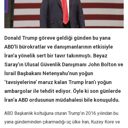
Facebook
Instagram
YouTube
Editörden
Donald Trump göreve geldiği günden bu yana
Yazarlar
ABD’li bürokratlar ve danışmanlarının etkisiyle
Kemal Özer
İran’a yönelik sert bir tavır takınmıştı. Beyaz
Mahmut Toptaş
Saray’ın Ulusal Güvenlik Danışmanı John Bolton ve
Yvonne Ridley
İsrail Başbakanı Netenyahu’nun yoğun
Barış Tarımcıoğlu
‘tavsiyelerine’ maruz kalan Trump İran’ı yoğun
Ömer Kayani
ambargolar ile tehdit ediyor. Öyle ki son günlerde
Yusuf Armağan
İran’a ABD ordusunun müdahalesi bile konuşuldu.
Hasanali Yıldırım
ABD Başkanlık koltuğuna oturan Trump’ın 2016 yılından bu
Leyla Şerif Emin
yana gündeminden çıkarmadığı üç ülke İran, Kuzey Kore ve
Selçuk Türkyılmaz