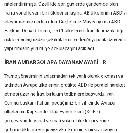
nitelendirilmişti. Özellikle son günlerde gündemde olan
Ekonomi
İran’a yönelik yeni bir nükleer anlaşma, AB ülkelerinin ABD’yi
Spor
eleştirmesine neden oldu. Geçtiğimiz Mayıs ayında ABD
Manzara
Başkanı Donald Trump, P5+1 ülkelerinin İran ile imzaladığı
Sağlık
nükleer anlaşmadan çekildiklerini ve İran’a yönelik daha ağır
Gıda-Beslenme
yaptırımların yürürlüğe sokulacağını açıkladı.
Hayat
İRAN AMBARGOLARA DAYANAMAYABİLİR
Türkiye
Siyaset
Trump yönetiminin anlaşmadan tek yanlı olarak çıkması ve
ardından Avrupa ülkelerinin pratikte ABD ile paralel hareket
Dünya
etmesi üzerine İran, birtakım tedbirlere başvurdu. İran
Avrupa
Cumhurbaşkanı Ruhani geçtiğimiz bir yıl içinde Avrupa
Asya
ülkelerinin Kapsamlı Ortak Eylem Planı (KOEP)
Afrika
çerçevesinde yasal ve mali yükümlülüklerini yerine
İslam Dünyası
getirmediklerini vurgulayarak ülkesinin sınırsız uranyum