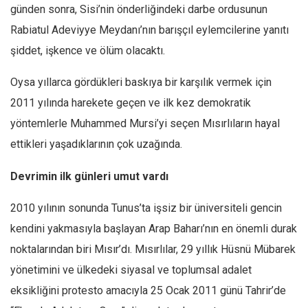
günden sonra, Sisi’nin önderliğindeki darbe ordusunun
Mehmet Ali Tekin
Rabiatul Adeviyye Meydanı’nın barışçıl eylemcilerine yanıtı
Abir E. Nahas
şiddet, işkence ve ölüm olacaktı.
Amina S. Jenenkovic
Oysa yıllarca gördükleri baskıya bir karşılık vermek için
Bağdagül Öz
2011 yılında harekete geçen ve ilk kez demokratik
Esra Elönü
yöntemlerle Muhammed Mursi’yi seçen Mısırlıların hayal
» Yazar arşivi
ettikleri yaşadıklarının çok uzağında.
Bu Sayı
Devrimin ilk günleri umut vardı
Tüm Sayılar
2010 yılının sonunda Tunus’ta işsiz bir üniversiteli gencin
Kategoriler
kendini yakmasıyla başlayan Arap Baharı’nın en önemli durak
Kültür Sanat
noktalarından biri Mısır’dı. Mısırlılar, 29 yıllık Hüsnü Mübarek
Kitap
yönetimini ve ülkedeki siyasal ve toplumsal adalet
Karisi kitap sualleri
eksikliğini protesto amacıyla 25 Ocak 2011 günü Tahrir’de
7 soruda bu hafta