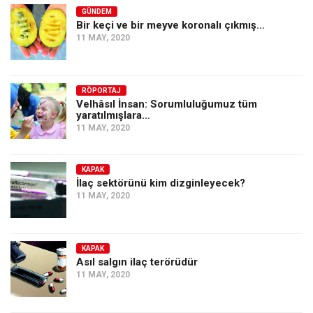
GÜNDEM
Bir keçi ve bir meyve koronalı çıkmış…
11 MAY, 2020
RÖPORTAJ
Velhâsıl İnsan: Sorumluluğumuz tüm
yaratılmışlara…
11 MAY, 2020
KAPAK
İlaç sektörünü kim dizginleyecek?
11 MAY, 2020
KAPAK
Asıl salgın ilaç terörüdür
11 MAY, 2020