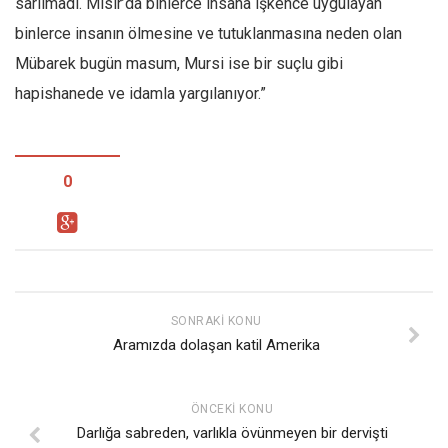
sarılmadı. Mısır’da binlerce insana işkence uygulayan
binlerce insanın ölmesine ve tutuklanmasına neden olan
Mübarek bugün masum, Mursi ise bir suçlu gibi
hapishanede ve idamla yargılanıyor.”
0
SONRAKI KONU
Aramızda dolaşan katil Amerika
ÖNCEKI KONU
Darlığa sabreden, varlıkla övünmeyen bir dervişti