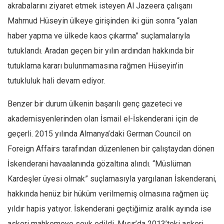
akrabalarını ziyaret etmek isteyen Al Jazeera çalışanı
Mahmud Hüseyin ülkeye girişinden iki gün sonra “yalan
haber yapma ve ülkede kaos çıkarma” suçlamalarıyla
tutuklandı. Aradan geçen bir yılın ardından hakkında bir
tutuklama kararı bulunmamasına rağmen Hüseyin’in
tutukluluk hali devam ediyor.
Benzer bir durum ülkenin başarılı genç gazeteci ve
akademisyenlerinden olan İsmail el-İskenderani için de
geçerli. 2015 yılında Almanya’daki German Council on
Foreign Affairs tarafından düzenlenen bir çalıştaydan dönen
İskenderani havaalanında gözaltına alındı. “Müslüman
Kardeşler üyesi olmak” suçlamasıyla yargılanan İskenderani,
hakkında henüz bir hüküm verilmemiş olmasına rağmen üç
yıldır hapis yatıyor. İskenderani geçtiğimiz aralık ayında ise
askeri mahkemeye sevk edildi. Mısır’da 2013’teki askeri