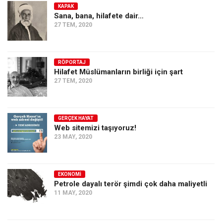
KAPAK
Sana, bana, hilafete dair…
27 TEM, 2020
RÖPORTAJ
Hilafet Müslümanların birliği için şart
27 TEM, 2020
GERÇEK HAYAT
Web sitemizi taşıyoruz!
23 MAY, 2020
EKONOMI
Petrole dayalı terör şimdi çok daha maliyetli
11 MAY, 2020