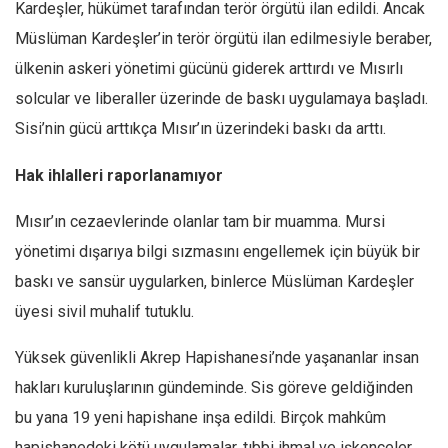
Amerika
Kardeşler, hükümet tarafından terör örgütü ilan edildi. Ancak
Müslüman Kardeşler’in terör örgütü ilan edilmesiyle beraber,
Avustralya
ülkenin askeri yönetimi gücünü giderek arttırdı ve Mısırlı
Tarih
solcular ve liberaller üzerinde de baskı uygulamaya başladı.
Düşünce
Sisi’nin gücü arttıkça Mısır’ın üzerindeki baskı da arttı.
Dosyalar
Hak ihlalleri raporlanamıyor
Mısır’ın cezaevlerinde olanlar tam bir muamma. Mursi
yönetimi dışarıya bilgi sızmasını engellemek için büyük bir
baskı ve sansür uygularken, binlerce Müslüman Kardeşler
üyesi sivil muhalif tutuklu.
Yüksek güvenlikli Akrep Hapishanesi’nde yaşananlar insan
hakları kuruluşlarının gündeminde. Sis göreve geldiğinden
bu yana 19 yeni hapishane inşa edildi. Birçok mahkûm
hapishanedeki kötü uygulamalar, tıbbi ihmal ve işkenceler