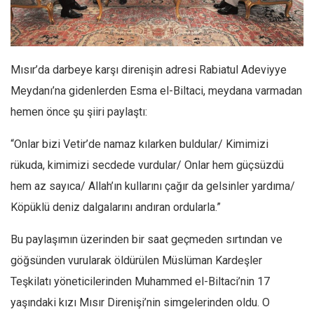
Facebook
Instagram
YouTube
Mısır’da darbeye karşı direnişin adresi Rabiatul Adeviyye
Editörden
Meydanı’na gidenlerden Esma el-Biltaci, meydana varmadan
Yazarlar
hemen önce şu şiiri paylaştı:
Kemal Özer
“
Onlar bizi Vetir’de namaz kılarken buldular/ Kimimizi
Mahmut Toptaş
rükuda, kimimizi secdede vurdular/ Onlar hem güçsüzdü
Yvonne Ridley
hem az sayıca/ Allah’ın kullarını çağır da gelsinler yardıma/
Barış Tarımcıoğlu
Köpüklü deniz dalgalarını andıran ordularla.”
Ömer Kayani
Bu paylaşımın üzerinden bir saat geçmeden sırtından ve
Yusuf Armağan
göğsünden vurularak öldürülen Müslüman Kardeşler
Hasanali Yıldırım
Teşkilatı yöneticilerinden Muhammed el-Biltaci’nin 17
Leyla Şerif Emin
yaşındaki kızı Mısır Direnişi’nin simgelerinden oldu. O
Selçuk Türkyılmaz