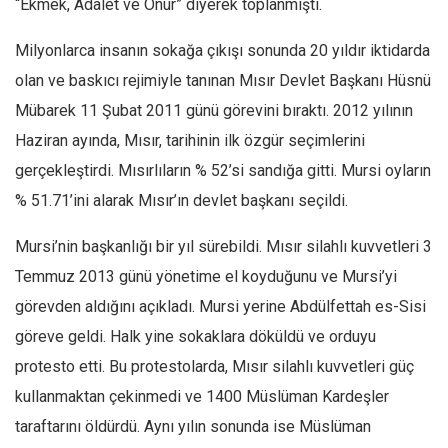
“Ekmek, Adalet ve Onur” diyerek toplanmıştı.
Ekonomi
Milyonlarca insanın sokağa çıkışı sonunda 20 yıldır iktidarda
Spor
olan ve baskıcı rejimiyle tanınan Mısır Devlet Başkanı Hüsnü
Manzara
Mübarek 11 Şubat 2011 günü görevini bıraktı. 2012 yılının
Sağlık
Haziran ayında, Mısır, tarihinin ilk özgür seçimlerini
Gıda-Beslenme
gerçekleştirdi. Mısırlıların % 52’si sandığa gitti. Mursi oyların
Hayat
% 51.71’ini alarak Mısır’ın devlet başkanı seçildi.
Türkiye
Mursi’nin başkanlığı bir yıl sürebildi. Mısır silahlı kuvvetleri 3
Siyaset
Temmuz 2013 günü yönetime el koyduğunu ve Mursi’yi
Dünya
görevden aldığını açıkladı. Mursi yerine Abdülfettah es-Sisi
Avrupa
göreve geldi. Halk yine sokaklara döküldü ve orduyu
Asya
protesto etti. Bu protestolarda, Mısır silahlı kuvvetleri güç
Afrika
kullanmaktan çekinmedi ve 1400 Müslüman Kardeşler
İslam Dünyası
taraftarını öldürdü. Aynı yılın sonunda ise Müslüman