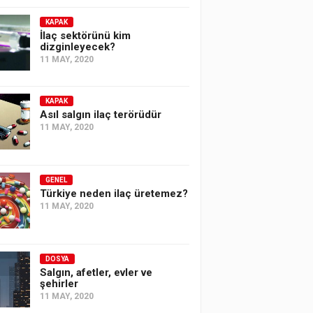
KAPAK
İlaç sektörünü kim
dizginleyecek?
11 MAY, 2020
KAPAK
Asıl salgın ilaç terörüdür
11 MAY, 2020
GENEL
Türkiye neden ilaç üretemez?
11 MAY, 2020
DOSYA
Salgın, afetler, evler ve
şehirler
11 MAY, 2020