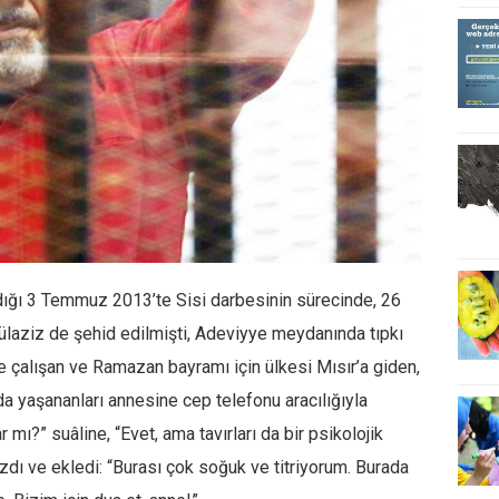
dığı 3 Temmuz 2013’te Sisi darbesinin sürecinde, 26
aziz de şehid edilmişti, Adeviyye meydanında tıpkı
e çalışan ve Ramazan bayramı için ülkesi Mısır’a giden,
a yaşananları annesine cep telefonu aracılığıyla
 mı?” suâline, “Evet, ama tavırları da bir psikolojik
azdı ve ekledi: “Burası çok soğuk ve titriyorum. Burada