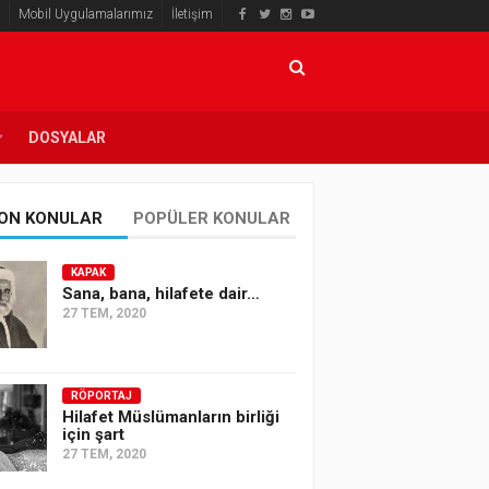
Mobil Uygulamalarımız
İletişim
DOSYALAR
ON KONULAR
POPÜLER KONULAR
KAPAK
Sana, bana, hilafete dair…
27 TEM, 2020
RÖPORTAJ
Hilafet Müslümanların birliği
için şart
27 TEM, 2020