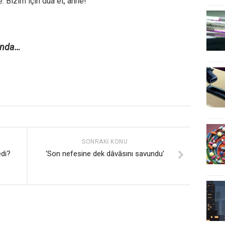
. Bizim için dua et, anne!”
ında…
SONRAKI KONU
edi?
‘Son nefesine dek dâvâsını savundu’