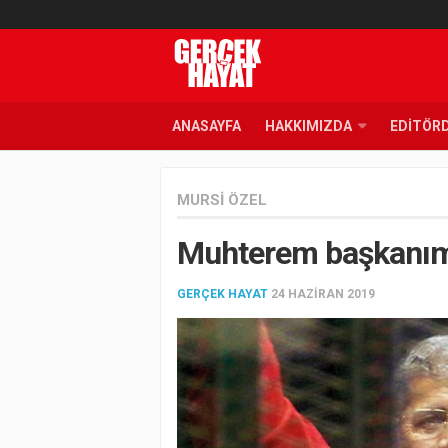
ANASAYFA
HAKKIMIZDA
EDITÖR
MURSI ÖZEL
Muhterem başkanım
GERÇEK HAYAT
24 HAZIRAN 2019