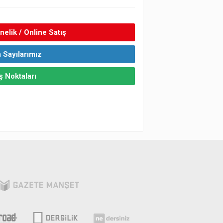
elik / Online Satış
 Sayılarımız
ş Noktaları