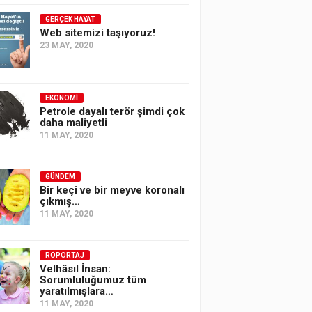
GERÇEK HAYAT
Web sitemizi taşıyoruz!
23 MAY, 2020
EKONOMI
Petrole dayalı terör şimdi çok
daha maliyetli
11 MAY, 2020
GÜNDEM
Bir keçi ve bir meyve koronalı
çıkmış…
11 MAY, 2020
RÖPORTAJ
Velhâsıl İnsan:
Sorumluluğumuz tüm
yaratılmışlara…
11 MAY, 2020