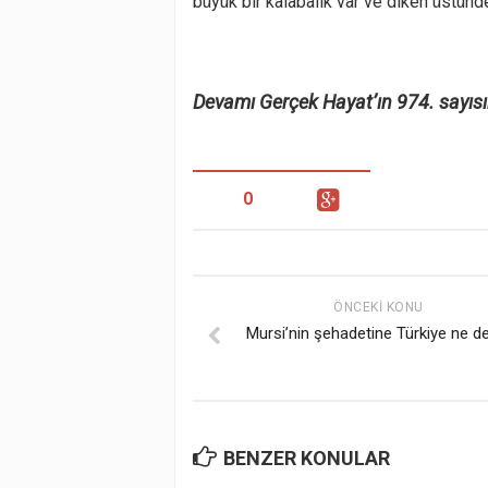
büyük bir kalabalık var ve diken üstünde
Devamı Gerçek Hayat’ın 974. sayıs
0
ÖNCEKI KONU
Mursi’nin şehadetine Türkiye ne d
BENZER KONULAR