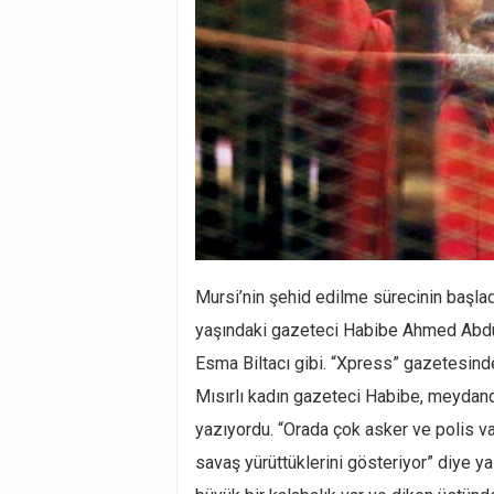
Mursi’nin şehid edilme sürecinin başla
yaşındaki gazeteci Habibe Ahmed Abdül
Esma Biltacı gibi. “Xpress” gazetesind
Mısırlı kadın gazeteci Habibe, meydand
yazıyordu. “Orada çok asker ve polis var
savaş yürüttüklerini gösteriyor” diye y