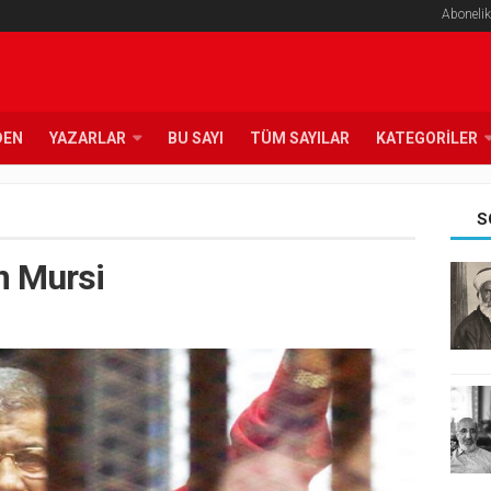
Abonelik
DEN
YAZARLAR
BU SAYI
TÜM SAYILAR
KATEGORILER
S
 Mursi