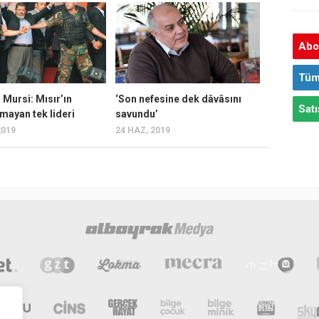
Abon
Tüm
Mursi: Mısır’ın
‘Son nefesine dek dâvâsını
Satı
mayan tek lideri
savundu’
2019
24 HAZ, 2019