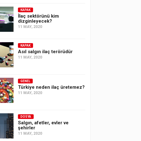
KAPAK
İlaç sektörünü kim
dizginleyecek?
11 MAY, 2020
KAPAK
Asıl salgın ilaç terörüdür
11 MAY, 2020
GENEL
Türkiye neden ilaç üretemez?
11 MAY, 2020
DOSYA
Salgın, afetler, evler ve
şehirler
11 MAY, 2020