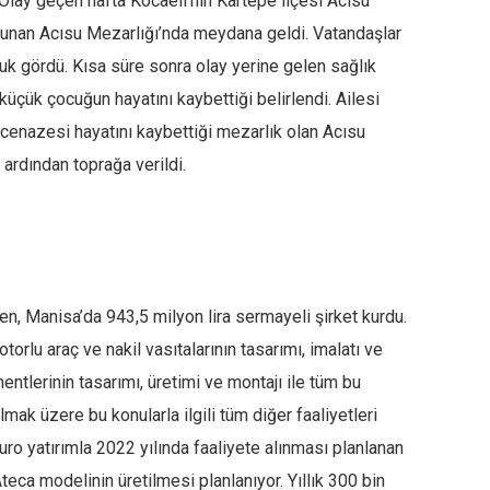
 Olay geçen hafta Kocaeli’nin Kartepe ilçesi Acısu
lunan Acısu Mezarlığı’nda meydana geldi. Vatandaşlar
cuk gördü. Kısa süre sonra olay yerine gelen sağlık
 küçük çocuğun hayatını kaybettiği belirlendi. Ailesi
 cenazesi hayatını kaybettiği mezarlık olan Acısu
ardından toprağa verildi.
, Manisa’da 943,5 milyon lira sermayeli şirket kurdu.
orlu araç ve nakil vasıtalarının tasarımı, imalatı ve
entlerinin tasarımı, üretimi ve montajı ile tüm bu
 olmak üzere bu konularla ilgili tüm diğer faaliyetleri
uro yatırımla 2022 yılında faaliyete alınması planlanan
teca modelinin üretilmesi planlanıyor. Yıllık 300 bin