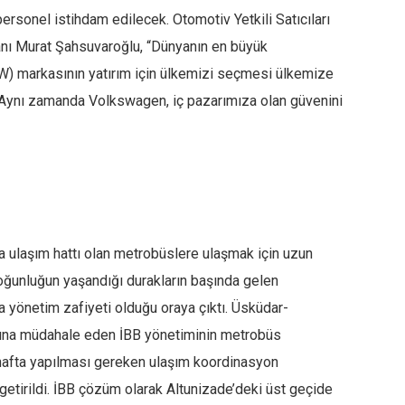
 personel istihdam edilecek. Otomotiv Yetkili Satıcıları
nı Murat Şahsuvaroğlu, “Dünyanın en büyük
VW) markasının yatırım için ülkemizi seçmesi ülkemize
. Aynı zamanda Volkswagen, iç pazarımıza olan güvenini
ana ulaşım hattı olan metrobüslere ulaşmak için uzun
 yoğunluğun yaşandığı durakların başında gelen
 yönetim zafiyeti olduğu oraya çıktı. Üsküdar-
ğına müdahale eden İBB yönetiminin metrobüs
hafta yapılması gereken ulaşım koordinasyon
e getirildi. İBB çözüm olarak Altunizade’deki üst geçide