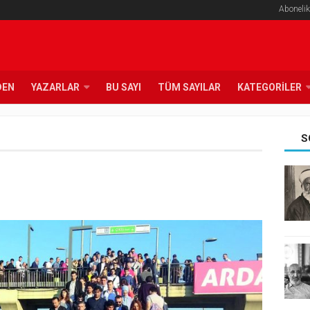
Abonelik
DEN
YAZARLAR
BU SAYI
TÜM SAYILAR
KATEGORILER
S