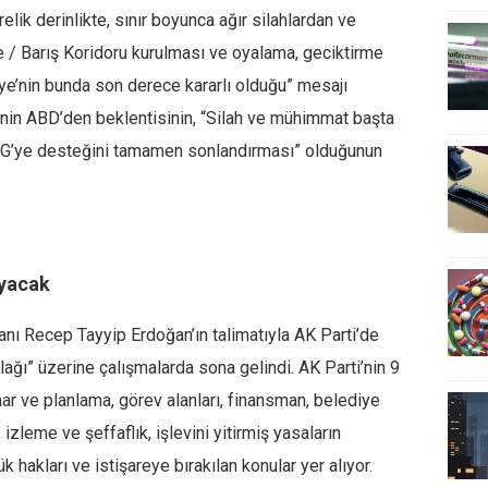
elik derinlikte, sınır boyunca ağır silahlardan ve
ge / Barış Koridoru kurulması ve oyalama, geciktirme
iye’nin bunda son derece kararlı olduğu” mesajı
iye’nin ABD’den beklentisinin, “Silah ve mühimmat başta
G’ye desteğini tamamen sonlandırması” olduğunun
ayacak
ı Recep Tayyip Erdoğan’ın talimatıyla AK Parti’de
ğı” üzerine çalışmalarda sona gelindi. AK Parti’nin 9
ar ve planlama, görev alanları, finansman, belediye
 izleme ve şeffaflık, işlevini yitirmiş yasaların
k hakları ve istişareye bırakılan konular yer alıyor.