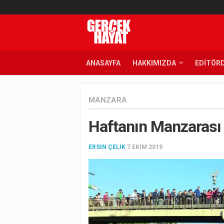
ANASAYFA
HAKKIMIZDA
EDITÖR
MANZARA
Haftanın Manzarası
ERSIN ÇELIK
7 EKIM 2019