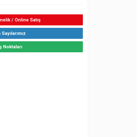
elik / Online Satış
 Sayılarımız
ş Noktaları