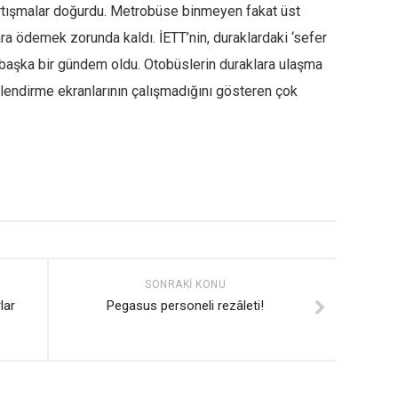
artışmalar doğurdu. Metrobüse binmeyen fakat üst
ra ödemek zorunda kaldı. İETT’nin, duraklardaki ‘sefer
a başka bir gündem oldu. Otobüslerin duraklara ulaşma
ilendirme ekranlarının çalışmadığını gösteren çok
SONRAKI KONU
lar
Pegasus personeli rezâleti!