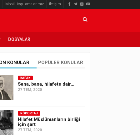
Mobil Uygulamalarımız
İletişim
DOSYALAR
ON KONULAR
POPÜLER KONULAR
KAPAK
Sana, bana, hilafete dair…
27 TEM, 2020
RÖPORTAJ
Hilafet Müslümanların birliği
için şart
27 TEM, 2020