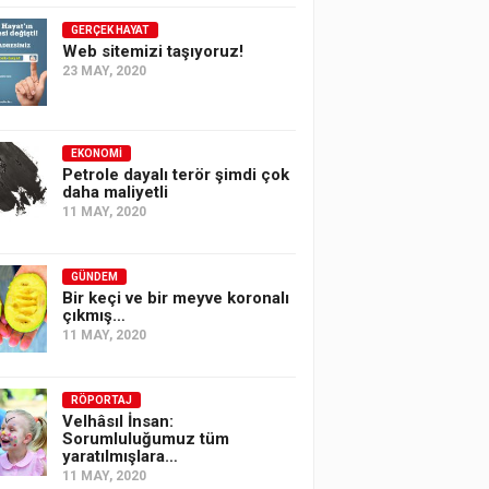
GERÇEK HAYAT
Web sitemizi taşıyoruz!
23 MAY, 2020
EKONOMI
Petrole dayalı terör şimdi çok
daha maliyetli
11 MAY, 2020
GÜNDEM
Bir keçi ve bir meyve koronalı
çıkmış…
11 MAY, 2020
RÖPORTAJ
Velhâsıl İnsan:
Sorumluluğumuz tüm
yaratılmışlara…
11 MAY, 2020