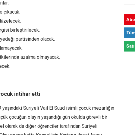
nlar:
e çıkacak.
Abon
 düzelecek.
gisi birleştirilecek.
Tüm
 yedeği partisinden olacak.
Satı
alamayacak.
tkilerinde azalma olmayacak.
yecek.
ocuk intihar etti
 yaşındaki Suriyeli Vail El Suud isimli çocuk mezarlığın
Küçük çocuğun olayın yaşandığı gün okulda görevli bir
l olarak da diğer öğrenciler tarafından Suriyeli