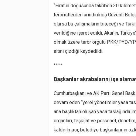
“Fırat’ın doğusunda takriben 30 kilometr
teröristlerden arındırılmış Güvenli Böl
olursa bu çalışmaların biteceği ve Türk
verildiğine işaret edildi. Akar’ın, Türk
olmak üzere terör örgütü PKK/PYD/YP
altını çizdiği kaydedildi.
****
Başkanlar akrabalarını işe alam
Cumhurbaşkanı ve AK Parti Genel Başkan
devam eden “yerel yönetimler yasa tasla
ana başlıktan oluşan yasa taslağında im
organları, teşkilat ve personel, denetim,
kaldırılması, belediye başkanlarının özlü