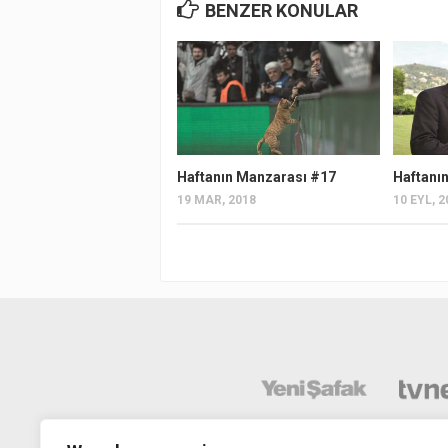
BENZER KONULAR
Haftanın Manzarası #17
Haftanı
19 MAR, 2018
10 EYL, 