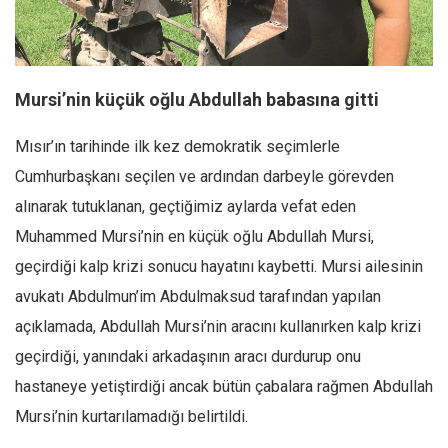
Facebook
Instagram
YouTube
Mursi’nin küçük oğlu Abdullah babasına gitti
Editörden
Mısır’ın tarihinde ilk kez demokratik seçimlerle
Yazarlar
Cumhurbaşkanı seçilen ve ardından darbeyle görevden
Kemal Özer
alınarak tutuklanan, geçtiğimiz aylarda vefat eden
Mahmut Toptaş
Muhammed Mursi’nin en küçük oğlu Abdullah Mursi,
Yvonne Ridley
geçirdiği kalp krizi sonucu hayatını kaybetti. Mursi ailesinin
Barış Tarımcıoğlu
avukatı Abdulmun’im Abdulmaksud tarafından yapılan
Ömer Kayani
açıklamada, Abdullah Mursi’nin aracını kullanırken kalp krizi
Yusuf Armağan
geçirdiği, yanındaki arkadaşının aracı durdurup onu
Hasanali Yıldırım
hastaneye yetiştirdiği ancak bütün çabalara rağmen Abdullah
Leyla Şerif Emin
Mursi’nin kurtarılamadığı belirtildi.
Selçuk Türkyılmaz