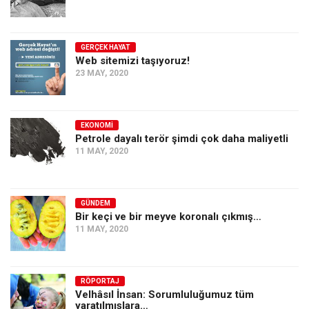
GERÇEK HAYAT
Web sitemizi taşıyoruz!
23 MAY, 2020
EKONOMI
Petrole dayalı terör şimdi çok daha maliyetli
11 MAY, 2020
GÜNDEM
Bir keçi ve bir meyve koronalı çıkmış…
11 MAY, 2020
RÖPORTAJ
Velhâsıl İnsan: Sorumluluğumuz tüm
yaratılmışlara…