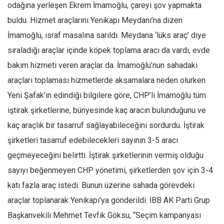
Amerika
odağına yerleşen Ekrem İmamoğlu, çareyi şov yapmakta
Avustralya
buldu. Hizmet araçlarını Yenikapı Meydanı’na dizen
İmamoğlu, israf masalına sarıldı. Meydana ‘lüks araç’ diye
Tarih
sıraladığı araçlar içinde köpek toplama aracı da vardı, evde
Düşünce
bakım hizmeti veren araçlar da. İmamoğlu’nun sahadaki
Dosyalar
araçları toplaması hizmetlerde aksamalara neden olurken
Yeni Şafak’ın edindiği bilgilere göre, CHP’li İmamoğlu tüm
iştirak şirketlerine, bünyesinde kaç aracın bulunduğunu ve
kaç araçlık bir tasarruf sağlayabileceğini sordurdu. İştirak
şirketleri tasarruf edebilecekleri sayının 3-5 aracı
geçmeyeceğini belirtti. İştirak şirketlerinin vermiş olduğu
sayıyı beğenmeyen CHP yönetimi, şirketlerden şov için 3-4
katı fazla araç istedi. Bunun üzerine sahada görevdeki
araçlar toplanarak Yenikapı’ya gönderildi. İBB AK Parti Grup
Başkanvekili Mehmet Tevfik Göksu, “Seçim kampanyası