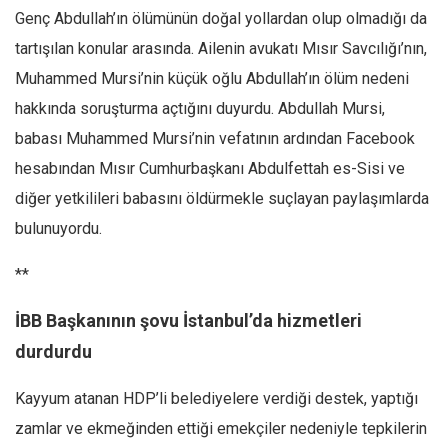
Genç Abdullah’ın ölümünün doğal yollardan olup olmadığı da
Ekonomi
tartışılan konular arasında. Ailenin avukatı Mısır Savcılığı’nın,
Spor
Muhammed Mursi’nin küçük oğlu Abdullah’ın ölüm nedeni
Manzara
hakkında soruşturma açtığını duyurdu. Abdullah Mursi,
Sağlık
babası Muhammed Mursi’nin vefatının ardından Facebook
Gıda-Beslenme
hesabından Mısır Cumhurbaşkanı Abdulfettah es-Sisi ve
Hayat
diğer yetkilileri babasını öldürmekle suçlayan paylaşımlarda
Türkiye
bulunuyordu.
Siyaset
**
Dünya
İBB Başkanının şovu İstanbul’da hizmetleri
Avrupa
durdurdu
Asya
Afrika
Kayyum atanan HDP’li belediyelere verdiği destek, yaptığı
İslam Dünyası
zamlar ve ekmeğinden ettiği emekçiler nedeniyle tepkilerin