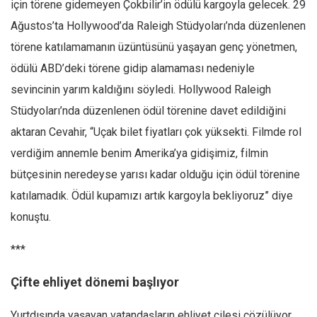
için törene gidemeyen Çokbilir’in ödülü kargoyla gelecek. 29
Ağustos’ta Hollywood’da Raleigh Stüdyoları’nda düzenlenen
törene katılamamanın üzüntüsünü yaşayan genç yönetmen,
ödülü ABD’deki törene gidip alamaması nedeniyle
sevincinin yarım kaldığını söyledi. Hollywood Raleigh
Stüdyoları’nda düzenlenen ödül törenine davet edildiğini
aktaran Cevahir, “Uçak bilet fiyatları çok yüksekti. Filmde rol
verdiğim annemle benim Amerika’ya gidişimiz, filmin
bütçesinin neredeyse yarısı kadar olduğu için ödül törenine
katılamadık. Ödül kupamızı artık kargoyla bekliyoruz” diye
konuştu.
***
Çifte ehliyet dönemi başlıyor
Yurtdışında yaşayan vatandaşların ehliyet çilesi çözülüyor.