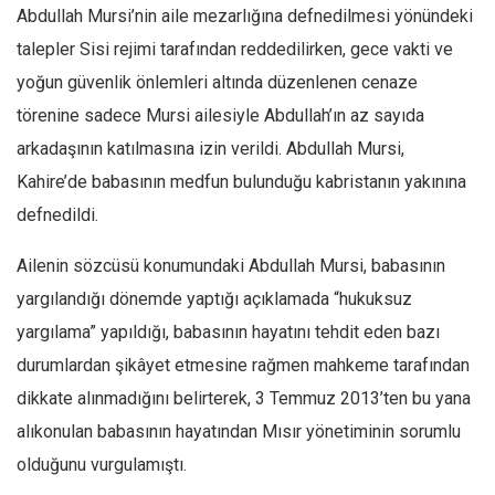
Abdullah Mursi’nin aile mezarlığına defnedilmesi yönündeki
Mehmet Ali Tekin
talepler Sisi rejimi tarafından reddedilirken, gece vakti ve
Abir E. Nahas
yoğun güvenlik önlemleri altında düzenlenen cenaze
Amina S. Jenenkovic
törenine sadece Mursi ailesiyle Abdullah’ın az sayıda
Bağdagül Öz
arkadaşının katılmasına izin verildi. Abdullah Mursi,
Esra Elönü
Kahire’de babasının medfun bulunduğu kabristanın yakınına
defnedildi.
» Yazar arşivi
Bu Sayı
Ailenin sözcüsü konumundaki Abdullah Mursi, babasının
Tüm Sayılar
yargılandığı dönemde yaptığı açıklamada “hukuksuz
yargılama” yapıldığı, babasının hayatını tehdit eden bazı
Kategoriler
durumlardan şikâyet etmesine rağmen mahkeme tarafından
Kültür Sanat
dikkate alınmadığını belirterek, 3 Temmuz 2013’ten bu yana
Kitap
alıkonulan babasının hayatından Mısır yönetiminin sorumlu
Karisi kitap sualleri
olduğunu vurgulamıştı.
7 soruda bu hafta