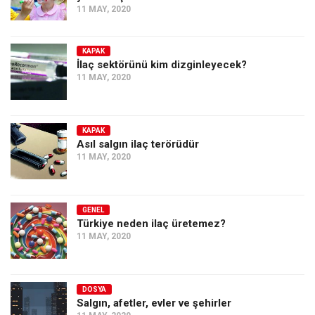
11 MAY, 2020
KAPAK
İlaç sektörünü kim dizginleyecek?
11 MAY, 2020
KAPAK
Asıl salgın ilaç terörüdür
11 MAY, 2020
GENEL
Türkiye neden ilaç üretemez?
11 MAY, 2020
DOSYA
Salgın, afetler, evler ve şehirler