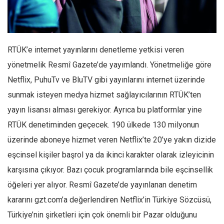
Facebook
Instagram
YouTube
RTÜK’e internet yayınlarını denetleme yetkisi veren
Editörden
yönetmelik Resmî Gazete’de yayımlandı. Yönetmeliğe göre
Yazarlar
Netflix, PuhuTv ve BluTV gibi yayınlarını internet üzerinde
Kemal Özer
sunmak isteyen medya hizmet sağlayıcılarının RTÜK’ten
Mahmut Toptaş
yayın lisansı alması gerekiyor. Ayrıca bu platformlar yine
Yvonne Ridley
RTÜK denetiminden geçecek. 190 ülkede 130 milyonun
üzerinde aboneye hizmet veren Netflix’te 20’ye yakın dizide
Barış Tarımcıoğlu
eşcinsel kişiler başrol ya da ikinci karakter olarak izleyicinin
Ömer Kayani
karşısına çıkıyor. Bazı çocuk programlarında bile eşcinsellik
Yusuf Armağan
öğeleri yer alıyor. Resmî Gazete’de yayınlanan denetim
Hasanali Yıldırım
kararını gzt.com’a değerlendiren Netflix’in Türkiye Sözcüsü,
Leyla Şerif Emin
Türkiye’nin şirketleri için çok önemli bir Pazar olduğunu
Selçuk Türkyılmaz