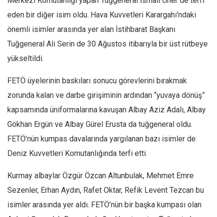
Merkezi Komutanlığı yapan Tuğgeneral İsmail Üner de terfi
eden bir diğer isim oldu. Hava Kuvvetleri Karargahı’ndaki
önemli isimler arasında yer alan İstihbarat Başkanı
Tuğgeneral Ali Serin de 30 Ağustos itibarıyla bir üst rütbeye
yükseltildi.
FETÖ üyelerinin baskıları sonucu görevlerini bırakmak
zorunda kalan ve darbe girişiminin ardından “yuvaya dönüş”
kapsamında üniformalarına kavuşan Albay Aziz Adalı, Albay
Gökhan Ergün ve Albay Gürel Erusta da tuğgeneral oldu.
FETÖ’nün kumpas davalarında yargılanan bazı isimler de
Deniz Kuvvetleri Komutanlığında terfi etti.
Kurmay albaylar Özgür Özcan Altunbulak, Mehmet Emre
Sezenler, Erhan Aydın, Rafet Oktar, Refik Levent Tezcan bu
isimler arasında yer aldı. FETÖ’nün bir başka kumpası olan