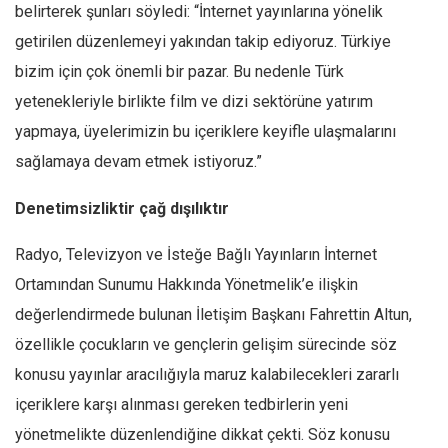
belirterek şunları söyledi: “İnternet yayınlarına yönelik
Mehmet Ali Tekin
getirilen düzenlemeyi yakından takip ediyoruz. Türkiye
Abir E. Nahas
bizim için çok önemli bir pazar. Bu nedenle Türk
Amina S. Jenenkovic
yetenekleriyle birlikte film ve dizi sektörüne yatırım
Bağdagül Öz
yapmaya, üyelerimizin bu içeriklere keyifle ulaşmalarını
sağlamaya devam etmek istiyoruz.”
Esra Elönü
» Yazar arşivi
Denetimsizliktir çağ dışılıktır
Bu Sayı
Radyo, Televizyon ve İsteğe Bağlı Yayınların İnternet
Tüm Sayılar
Ortamından Sunumu Hakkında Yönetmelik’e ilişkin
Kategoriler
değerlendirmede bulunan İletişim Başkanı Fahrettin Altun,
Kültür Sanat
özellikle çocukların ve gençlerin gelişim sürecinde söz
Kitap
konusu yayınlar aracılığıyla maruz kalabilecekleri zararlı
içeriklere karşı alınması gereken tedbirlerin yeni
Karisi kitap sualleri
yönetmelikte düzenlendiğine dikkat çekti. Söz konusu
7 soruda bu hafta