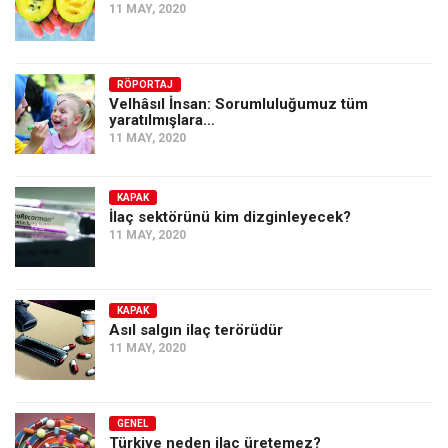
11 MAY, 2020
RÖPORTAJ
Velhâsıl İnsan: Sorumluluğumuz tüm
yaratılmışlara…
11 MAY, 2020
KAPAK
İlaç sektörünü kim dizginleyecek?
11 MAY, 2020
KAPAK
Asıl salgın ilaç terörüdür
11 MAY, 2020
GENEL
Türkiye neden ilaç üretemez?