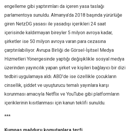
Amerika
engelleme gibi yaptırımları da içeren yasa taslağı
Avustralya
parlamentoya sunuldu. Almanya’da 2018 başında yürürlüğe
Tarih
giren NetzDG yasası ile yasadışı içerikleri 24 saat
Düşünce
içerisinde kaldırmayan bireyler 5 milyon avroya kadar,
Dosyalar
şirketler ise 50 milyon avroya varan para cezasına
çarptırılabiliyor. Avrupa Birliği de Görsel-İşitsel Medya
Hizmetleri Yönergesinde yaptığı değişiklikle sosyal medya
üzerinden yayıncılık yapan şirket ve kişileri bağlayıcı bir dizi
tedbiri uygulamaya aldı. ABD’de ise özellikle çocukların
cinsellik, şiddet ve uyuşturucu temalı yayınlara karşı
korunması amacıyla Netflix ve YouTube gibi platformların
içeriklerinin kısıtlanması için kanun teklifi sunuldu.
***
Kumpas mağduru komutanlara terfi