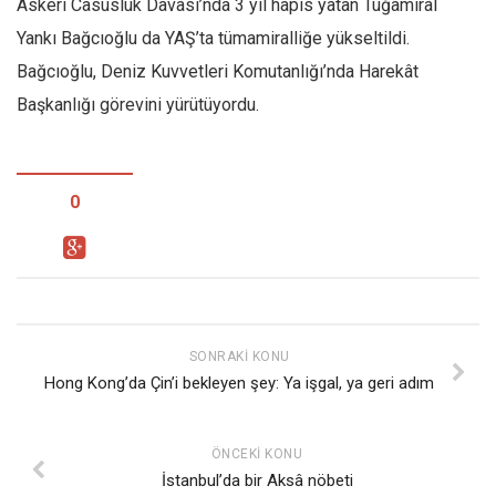
Askeri Casusluk Davası’nda 3 yıl hapis yatan Tuğamiral
Yankı Bağcıoğlu da YAŞ’ta tümamiralliğe yükseltildi.
Bağcıoğlu, Deniz Kuvvetleri Komutanlığı’nda Harekât
Başkanlığı görevini yürütüyordu.
0
SONRAKI KONU
Hong Kong’da Çin’i bekleyen şey: Ya işgal, ya geri adım
ÖNCEKI KONU
İstanbul’da bir Aksâ nöbeti