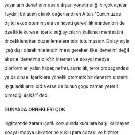
yayınların denetlenmesine ilişkin yönetmeliği birçok açıdan
Ekonomi
faydalı bir adım olarak değerlendiren Altun, “Günümüzde
Spor
dijital ekosistemin yeni ve hayati gerekliliklerinden biri de
Manzara
özellikle küresel içerik sağlayıcıların, kullanıcı menfaatini
Sağlık
önceliklendiren düzenlemelere tabi tutulmasıdır. Dolayısıyla
Gıda-Beslenme
‘çağ dışı’ olarak nitelendirilmesi gereken ilke ‘denetim’ değil
Hayat
aksine ‘denetimsizlik’tir. İnternet ve sosyal medya
Türkiye
platformları yalan haber, nefret, aşırıcılık, terör propagandası
Siyaset
ya da cinsel içeriklere yönelik otomatik bir denetim sistemi
uyguladıklarını iddia etse de bunun çoğu zaman yeterli
Dünya
olmadığı âşikâr” dedi.
Avrupa
Asya
DÜNYADA ÖRNEKLERİ ÇOK
Afrika
İngiltere’de zararlı içerik konusunda kurallara bağlı kalmayan
İslam Dünyası
sosyal medya şirketlerine yüklü para cezası ve hizmet