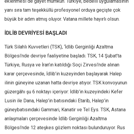
eklenmesi de gayet mümkün. Türkiye, bedelli uygulamasının
Amerika
yanı sıra tam teşekküllü profesyonel orduya geçişte çok
Avustralya
büyük bir adım atmış oluyor. Vatana millete hayırlı olsun.
Tarih
Düşünce
İDLİB DEVRİYESİ BAŞLADI
Dosyalar
Türk Silahlı Kuvvetleri (TSK), ‘İdlib Gerginliği Azaltma
Bölgesi’nde devriye faaliyetine başladı. TSK, 14 Şubat’ta
Türkiye, Rusya ve İran’ın katıldığı Soçi Zirvesi’nde alınan
karar çerçevesinde, İdlib’in kuzeyinden başlayarak Halep
ilinin güneyine uzanan hatta devriye atıyor. TSK konvoyunun
güzergâhı şu 6 noktayı içeriyor: İdlib’in kuzeyindeki Kefer
Lusin ile Dana, Halep’in batısındaki Etarib, Halep’in
güneybatısındaki Gammari, Kanatir ve Tel Eys. TSK, Astana
anlaşmaları çerçevesinde İdlib Gerginliği Azaltma
Bölgesi’nde 12 ateşkes gözlem noktası bulunduruyor. Rus