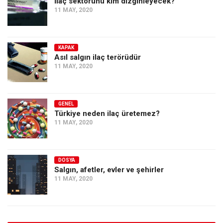
İlaç sektörünü kim dizginleyecek?
11 MAY, 2020
KAPAK
Asıl salgın ilaç terörüdür
11 MAY, 2020
GENEL
Türkiye neden ilaç üretemez?
11 MAY, 2020
DOSYA
Salgın, afetler, evler ve şehirler
11 MAY, 2020