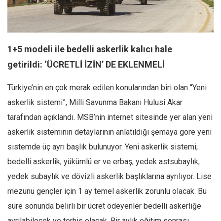
Facebook
Instagram
YouTube
1+5 modeli ile bedelli askerlik kalıcı hale
Editörden
getirildi: ‘ÜCRETLİ İZİN’ DE EKLENMELİ
Yazarlar
Türkiye’nin en çok merak edilen konularından biri olan “Yeni
Kemal Özer
askerlik sistemi”, Milli Savunma Bakanı Hulusi Akar
Mahmut Toptaş
tarafından açıklandı. MSB’nin internet sitesinde yer alan yeni
Yvonne Ridley
askerlik sisteminin detaylarının anlatıldığı şemaya göre yeni
Barış Tarımcıoğlu
sistemde üç ayrı başlık bulunuyor. Yeni askerlik sistemi;
Ömer Kayani
bedelli askerlik, yükümlü er ve erbaş, yedek astsubaylık,
Yusuf Armağan
yedek subaylık ve dövizli askerlik başlıklarına ayrılıyor. Lise
Hasanali Yıldırım
mezunu gençler için 1 ay temel askerlik zorunlu olacak. Bu
Leyla Şerif Emin
süre sonunda belirli bir ücret ödeyenler bedelli askerliğe
Selçuk Türkyılmaz
ayrılabilecek ve terhis olacak. Bir aylık eğitim sonrası