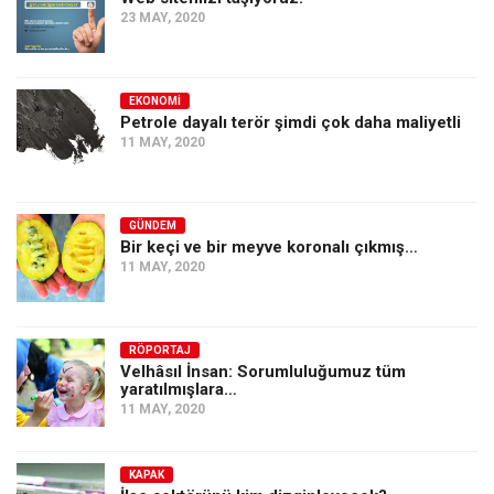
23 MAY, 2020
EKONOMI
Petrole dayalı terör şimdi çok daha maliyetli
11 MAY, 2020
GÜNDEM
Bir keçi ve bir meyve koronalı çıkmış…
11 MAY, 2020
RÖPORTAJ
Velhâsıl İnsan: Sorumluluğumuz tüm
yaratılmışlara…
11 MAY, 2020
KAPAK