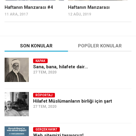
Haftanın Manzarası #4
Haftanın Manzarası
11 ARA, 2017
12 AĞU, 2019
SON KONULAR
POPÜLER KONULAR
KAPAK
Sana, bana, hilafete dair…
27 TEM, 2020
RÖPORTAJ
Hilafet Müslümanların birliği için şart
27 TEM, 2020
GERÇEK HAYAT
Web sitemizi taşıyoruz!