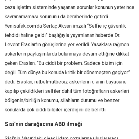
ceza işletim sisteminde yaşanan sorunlar konunun yeterince
kavranamaması sorununu da beraberinde getirdi.
Yenisafak.com’da Sertaç Aksan imzalı “Selfie iç güvenlik
tehdidi haline geldi” başlığıyla yayımlanan haberde Dr.
Levent Eraslan’ın görüşlerine yer verildi. Yasaklara rağmen
askerlerin paylaşımlarda bulunmaya devam ettiğine dikkat
çeken Eraslan, “Bu ciddi bir problem. Sadece bizim için
değil. Tüm dünya bu konuda kritik bir dönemeçten geçiyor”
dedi. Eraslan, rütbeli-rütbesiz askerlerin o anın büyüsüne
kapılıp çekildikleri selfiler dahil tüm fotoğrafların askerleri
bölgenin/birliğin konumu, silahların durumu ve benzer
konularda çok ciddi bilgiler içerdiğini de belirtti.
Sisi’nin darağacına ABD ilmeği
Sisi’nin Mısır’daki siyasi idam cezalarına uluslararası