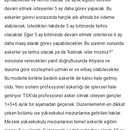
devam etmek isteyenler 5 ay daha görev yapacak. Bu
Mehmet Ali Tekin
askerler görevi esnasında harçlık adı altında bir ödeme
Abir E. Nahas
alabilecek. İstedikleri takdirde 5 ay bitiminde terhis
Amina S. Jenenkovic
olacaklar. Eğer 5 ay bitiminde devam etmek isterlerse 6 ay
Bağdagül Öz
daha maaş alarak görev yapabilecekler. Bu sürenin sonunda
Esra Elönü
askerler ya terhis olacak ya da “kalmak ister misiniz?”
» Yazar arşivi
sorusuna verecekleri yanıt doğrultusunda ihtiyaca ve
Bu Sayı
duruma göre sözleşmeli uzman er ve erbaş olabilecekler.
Tüm Sayılar
Bu modelle birlikte bedelli askerlik de kalıcı hale gelmiş
oldu. Yeni sistem profesyonel askerliği de işlevsel hale
Kategoriler
getiriyor. TSK’da profesyonel asker olmak isteyen gençler
Kültür Sanat
1+5+6 aylık bir aşamadan geçecek. Düzenlemenin en dikkat
Kitap
çeken bölümü ise yüksekokul mezunlarına getirilen haklar.
Karisi kitap sualleri
Meslek yüksekokulu mezunlarının temel askerlik eğitim
7 soruda bu hafta