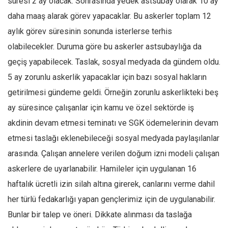
süresi 2 ay olacak. Sonrasında yedek astsubay olarak 10 ay
Ekonomi
daha maaş alarak görev yapacaklar. Bu askerler toplam 12
Spor
aylık görev süresinin sonunda isterlerse terhis
Manzara
olabilecekler. Duruma göre bu askerler astsubaylığa da
geçiş yapabilecek. Taslak, sosyal medyada da gündem oldu.
Sağlık
5 ay zorunlu askerlik yapacaklar için bazı sosyal hakların
Gıda-Beslenme
getirilmesi gündeme geldi. Örneğin zorunlu askerlikteki beş
Hayat
ay süresince çalışanlar için kamu ve özel sektörde iş
Türkiye
akdinin devam etmesi teminatı ve SGK ödemelerinin devam
Siyaset
etmesi taslağı eklenebileceği sosyal medyada paylaşılanlar
Dünya
arasında. Çalışan annelere verilen doğum izni modeli çalışan
Avrupa
askerlere de uyarlanabilir. Hamileler için uygulanan 16
Asya
haftalık ücretli izin silah altına girerek, canlarını verme dahil
Afrika
her türlü fedakarlığı yapan gençlerimiz için de uygulanabilir.
İslam Dünyası
Bunlar bir talep ve öneri. Dikkate alınması da taslağa