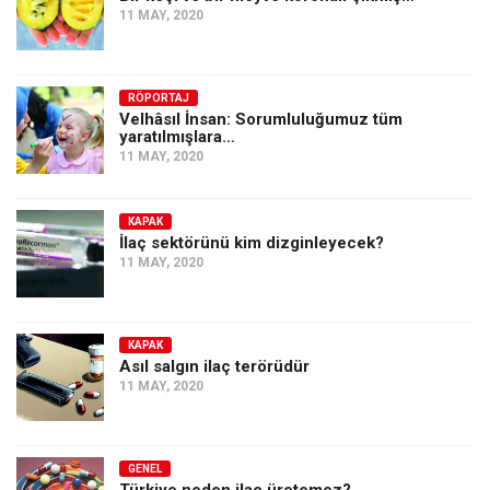
11 MAY, 2020
RÖPORTAJ
Velhâsıl İnsan: Sorumluluğumuz tüm
yaratılmışlara…
11 MAY, 2020
KAPAK
İlaç sektörünü kim dizginleyecek?
11 MAY, 2020
KAPAK
Asıl salgın ilaç terörüdür
11 MAY, 2020
GENEL
Türkiye neden ilaç üretemez?