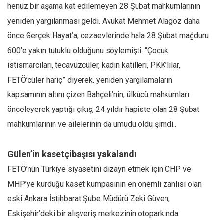
henüz bir aşama kat edilemeyen 28 Şubat mahkumlarının
Mehmet Ali Tekin
yeniden yargılanması geldi. Avukat Mehmet Alagöz daha
Abir E. Nahas
önce Gerçek Hayat’a, cezaevlerinde hala 28 Şubat mağduru
Amina S. Jenenkovic
600’e yakın tutuklu olduğunu söylemişti. “Çocuk
Bağdagül Öz
istismarcıları, tecavüzcüler, kadın katilleri, PKK’lılar,
FETÖ’cüler hariç” diyerek, yeniden yargılamaların
Esra Elönü
kapsamının altını çizen Bahçeli’nin, ülkücü mahkumları
» Yazar arşivi
önceleyerek yaptığı çıkış, 24 yıldır hapiste olan 28 Şubat
Bu Sayı
mahkumlarının ve ailelerinin da umudu oldu şimdi..
Tüm Sayılar
Kategoriler
Gülen’in kasetçibaşısı yakalandı
Kültür Sanat
FETÖ’nün Türkiye siyasetini dizayn etmek için CHP ve
Kitap
MHP’ye kurduğu kaset kumpasının en önemli zanlısı olan
eski Ankara İstihbarat Şube Müdürü Zeki Güven,
Karisi kitap sualleri
Eskişehir’deki bir alışveriş merkezinin otoparkında
7 soruda bu hafta