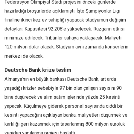
Amerika
Federasyon Olimpiyat Stadı projesini önceki günlerde
hazırladığı broşürlerde açıklamıştı. İşte Şampiyonlar Ligi
Avustralya
finaline ikinci kez ev sahipliği yapacak stadyumun değişim
Tarih
detayları: Kapasitesi 92.208’e yükselecek. Rüzgarın etkisi
Düşünce
minimize edilecek. Tribünler sahaya yaklaşacak. Maliyeti
Dosyalar
120 milyon dolar olacak. Stadyum aynı zamanda konserlerin
merkezi de olacak.
Deutsche Bank krize teslim
Almanya’nın en büyük bankası Deutsche Bank, art arda
yaşadığı krizler sebebiyle 97 bin olan çalışan sayısını 90
bine düşürecek ve alım satım işlerinde yüzde 25 kesinti
yapacak. Küçülmeye giderek personel sayısında ciddi bir
kesinti yapacağını açıklayan banka, maliyetleri düşürmek ve
karlılığı geri kazanmak için tasarlanmış 800 milyon euroluk
yeniden yapılanma projesi başlattı.