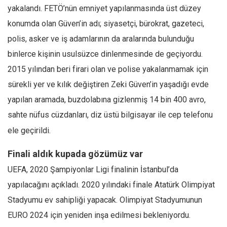
yakalandı. FETÖ’nün emniyet yapılanmasında üst düzey
Ekonomi
konumda olan Güven’in adı; siyasetçi, bürokrat, gazeteci,
Spor
polis, asker ve iş adamlarının da aralarında bulunduğu
Manzara
binlerce kişinin usulsüzce dinlenmesinde de geçiyordu.
Sağlık
2015 yılından beri firari olan ve polise yakalanmamak için
Gıda-Beslenme
sürekli yer ve kılık değiştiren Zeki Güven’in yaşadığı evde
Hayat
yapılan aramada, buzdolabına gizlenmiş 14 bin 400 avro,
Türkiye
sahte nüfus cüzdanları, diz üstü bilgisayar ile cep telefonu
Siyaset
ele geçirildi.
Dünya
Finali aldık kupada gözümüz var
Avrupa
UEFA, 2020 Şampiyonlar Ligi finalinin İstanbul’da
Asya
yapılacağını açıkladı. 2020 yılındaki finale Atatürk Olimpiyat
Afrika
Stadyumu ev sahipliği yapacak. Olimpiyat Stadyumunun
İslam Dünyası
EURO 2024 için yeniden inşa edilmesi bekleniyordu.