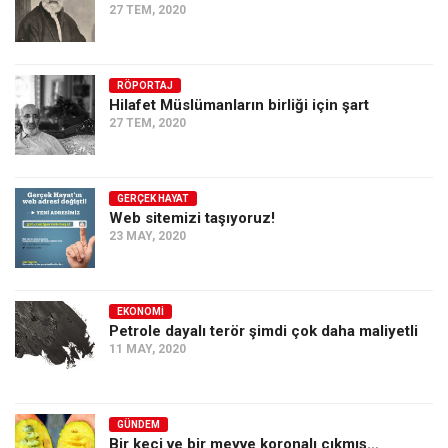
27 TEM, 2020
RÖPORTAJ
Hilafet Müslümanların birliği için şart
27 TEM, 2020
GERÇEK HAYAT
Web sitemizi taşıyoruz!
23 MAY, 2020
EKONOMI
Petrole dayalı terör şimdi çok daha maliyetli
11 MAY, 2020
GÜNDEM
Bir keçi ve bir meyve koronalı çıkmış…