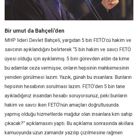
Facebook
Instagram
YouTube
Bir umut da Bahçeli’den
Editörden
MHP lideri Devlet Bahçeli, yargıdan 5 bin FETÖ’cü hakim ve
Yazarlar
savcının ayıklandığını belirterek “5 bin hakim ve savcı FETÖ
Kemal Özer
üyesi olduğu için ayıklanmış. 5 bini görevden aldın da kime
Mahmut Toptaş
bu adamlar ceza vermişse, onların hepsinin mahkemesinin
Yvonne Ridley
yeniden görülmesi lazım. Yazık, günah bu insanlara. Bunların
hepsinin hesabının sorulması lazım. FETÖ’den 5 bin tane
Barış Tarımcıoğlu
ayıkladığınız insandan hesabı soruyorsunuz, peki bunların
Ömer Kayani
hakim ve savcı iken FETÖ’nün amaçları doğrultusunda
Yusuf Armağan
yapmış olduğu hizmetlerde mağdur olan insanlara kim sahip
Hasanali Yıldırım
çıkacak?” açıklamasını yaptı. Bu açıklama sonrasında akıllara
Leyla Şerif Emin
kamuoyunda uzun zamandır yazılıp çizilmesine rağmen
Selçuk Türkyılmaz