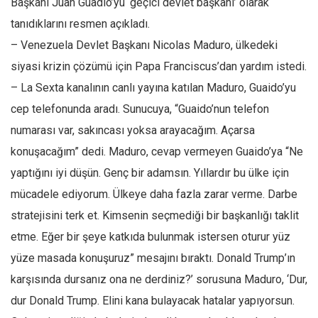
Başkanı Juan Guadio’yu ‘geçici devlet başkanı’ olarak
Ekonomi
tanıdıklarını resmen açıkladı.
Spor
– Venezuela Devlet Başkanı Nicolas Maduro, ülkedeki
Manzara
siyasi krizin çözümü için Papa Franciscus’dan yardım istedi.
– La Sexta kanalının canlı yayına katılan Maduro, Guaido’yu
Sağlık
cep telefonunda aradı. Sunucuya, “Guaido’nun telefon
Gıda-Beslenme
numarası var, sakıncası yoksa arayacağım. Açarsa
Hayat
konuşacağım” dedi. Maduro, cevap vermeyen Guaido’ya “Ne
Türkiye
yaptığını iyi düşün. Genç bir adamsın. Yıllardır bu ülke için
Siyaset
mücadele ediyorum. Ülkeye daha fazla zarar verme. Darbe
Dünya
stratejisini terk et. Kimsenin seçmediği bir başkanlığı taklit
Avrupa
etme. Eğer bir şeye katkıda bulunmak istersen oturur yüz
Asya
yüze masada konuşuruz” mesajını bıraktı. Donald Trump’ın
Afrika
karşısında dursanız ona ne derdiniz?’ sorusuna Maduro, ‘Dur,
İslam Dünyası
dur Donald Trump. Elini kana bulayacak hatalar yapıyorsun.