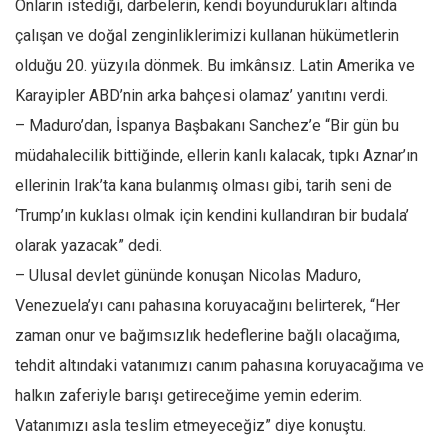
Onların istediği, darbelerin, kendi boyundurukları altında
Amerika
çalışan ve doğal zenginliklerimizi kullanan hükümetlerin
Avustralya
olduğu 20. yüzyıla dönmek. Bu imkânsız. Latin Amerika ve
Tarih
Karayipler ABD’nin arka bahçesi olamaz’ yanıtını verdi.
Düşünce
– Maduro’dan, İspanya Başbakanı Sanchez’e “Bir gün bu
Dosyalar
müdahalecilik bittiğinde, ellerin kanlı kalacak, tıpkı Aznar’ın
ellerinin Irak’ta kana bulanmış olması gibi, tarih seni de
‘Trump’ın kuklası olmak için kendini kullandıran bir budala’
olarak yazacak” dedi.
– Ulusal devlet gününde konuşan Nicolas Maduro,
Venezuela’yı canı pahasına koruyacağını belirterek, “Her
zaman onur ve bağımsızlık hedeflerine bağlı olacağıma,
tehdit altındaki vatanımızı canım pahasına koruyacağıma ve
halkın zaferiyle barışı getireceğime yemin ederim.
Vatanımızı asla teslim etmeyeceğiz” diye konuştu.