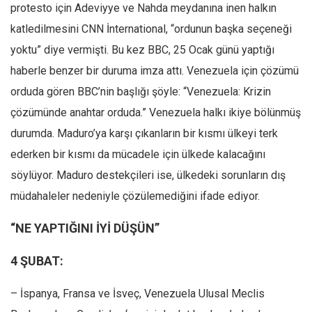
protesto için Adeviyye ve Nahda meydanına inen halkın
Mehmet Ali Tekin
katledilmesini CNN İnternational, “ordunun başka seçeneği
Abir E. Nahas
yoktu” diye vermişti. Bu kez BBC, 25 Ocak günü yaptığı
Amina S. Jenenkovic
haberle benzer bir duruma imza attı. Venezuela için çözümü
Bağdagül Öz
orduda gören BBC’nin başlığı şöyle: “Venezuela: Krizin
çözümünde anahtar orduda.” Venezuela halkı ikiye bölünmüş
Esra Elönü
durumda. Maduro’ya karşı çıkanların bir kısmı ülkeyi terk
» Yazar arşivi
ederken bir kısmı da mücadele için ülkede kalacağını
Bu Sayı
söylüyor. Maduro destekçileri ise, ülkedeki sorunların dış
Tüm Sayılar
müdahaleler nedeniyle çözülemediğini ifade ediyor.
Kategoriler
“NE YAPTIĞINI İYİ DÜŞÜN”
Kültür Sanat
4 ŞUBAT:
Kitap
Karisi kitap sualleri
– İspanya, Fransa ve İsveç, Venezuela Ulusal Meclis
7 soruda bu hafta