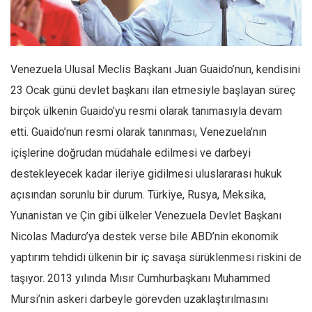
Facebook
Instagram
YouTube
Venezuela Ulusal Meclis Başkanı Juan Guaido’nun, kendisini
Editörden
23 Ocak günü devlet başkanı ilan etmesiyle başlayan süreç
Yazarlar
birçok ülkenin Guaido’yu resmi olarak tanımasıyla devam
Kemal Özer
etti. Guaido’nun resmi olarak tanınması, Venezuela’nın
Mahmut Toptaş
içişlerine doğrudan müdahale edilmesi ve darbeyi
Yvonne Ridley
destekleyecek kadar ileriye gidilmesi uluslararası hukuk
açısından sorunlu bir durum. Türkiye, Rusya, Meksika,
Barış Tarımcıoğlu
Yunanistan ve Çin gibi ülkeler Venezuela Devlet Başkanı
Ömer Kayani
Nicolas Maduro’ya destek verse bile ABD’nin ekonomik
Yusuf Armağan
yaptırım tehdidi ülkenin bir iç savaşa sürüklenmesi riskini de
Hasanali Yıldırım
taşıyor. 2013 yılında Mısır Cumhurbaşkanı Muhammed
Leyla Şerif Emin
Mursi’nin askeri darbeyle görevden uzaklaştırılmasını
Selçuk Türkyılmaz