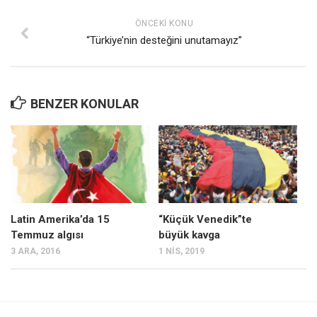
ÖNCEKI KONU
“Türkiye’nin desteğini unutamayız”
BENZER KONULAR
Latin Amerika’da 15
“Küçük Venedik”te
Temmuz algısı
büyük kavga
3 ARA, 2016
1 NIS, 2019