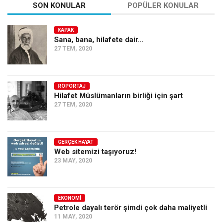
SON KONULAR
POPÜLER KONULAR
KAPAK
Sana, bana, hilafete dair…
27 TEM, 2020
RÖPORTAJ
Hilafet Müslümanların birliği için şart
27 TEM, 2020
GERÇEK HAYAT
Web sitemizi taşıyoruz!
23 MAY, 2020
EKONOMI
Petrole dayalı terör şimdi çok daha maliyetli
11 MAY, 2020