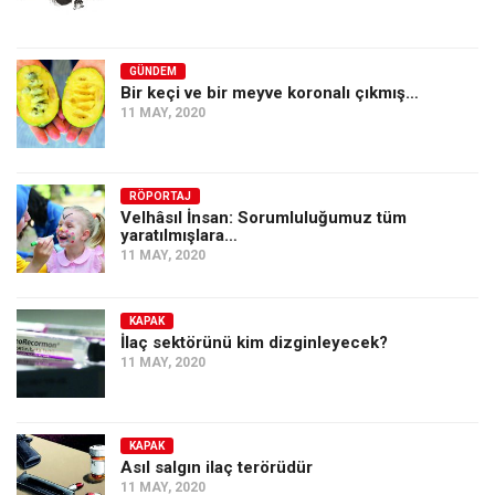
GÜNDEM
Bir keçi ve bir meyve koronalı çıkmış…
11 MAY, 2020
RÖPORTAJ
Velhâsıl İnsan: Sorumluluğumuz tüm
yaratılmışlara…
11 MAY, 2020
KAPAK
İlaç sektörünü kim dizginleyecek?
11 MAY, 2020
KAPAK
Asıl salgın ilaç terörüdür
11 MAY, 2020