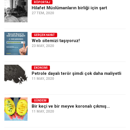
RÖPORTAJ
Hilafet Müslümanların birliği için şart
27 TEM, 2020
GERÇEK HAYAT
Web sitemizi taşıyoruz!
23 MAY, 2020
EKONOMI
Petrole dayalı terör şimdi çok daha maliyetli
11 MAY, 2020
GÜNDEM
Bir keçi ve bir meyve koronalı çıkmış…
11 MAY, 2020