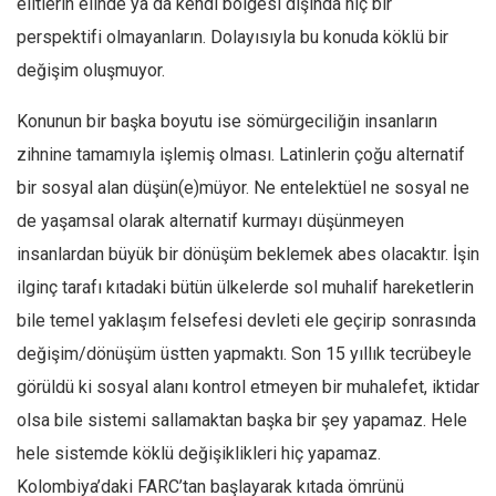
elitlerin elinde ya da kendi bölgesi dışında hiç bir
Amerika
perspektifi olmayanların. Dolayısıyla bu konuda köklü bir
Avustralya
değişim oluşmuyor.
Tarih
Düşünce
Konunun bir başka boyutu ise sömürgeciliğin insanların
zihnine tamamıyla işlemiş olması. Latinlerin çoğu alternatif
Dosyalar
bir sosyal alan düşün(e)müyor. Ne entelektüel ne sosyal ne
de yaşamsal olarak alternatif kurmayı düşünmeyen
insanlardan büyük bir dönüşüm beklemek abes olacaktır. İşin
ilginç tarafı kıtadaki bütün ülkelerde sol muhalif hareketlerin
bile temel yaklaşım felsefesi devleti ele geçirip sonrasında
değişim/dönüşüm üstten yapmaktı. Son 15 yıllık tecrübeyle
görüldü ki sosyal alanı kontrol etmeyen bir muhalefet, iktidar
olsa bile sistemi sallamaktan başka bir şey yapamaz. Hele
hele sistemde köklü değişiklikleri hiç yapamaz.
Kolombiya’daki FARC’tan başlayarak kıtada ömrünü