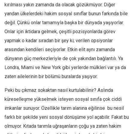
kırılması yakın zamanda da olacak gözükmüyor. Diğer
Ekonomi
yandan ülkelerdeki hakim sosyal sınıflar bunun farkında bile
Spor
değil. Çünkü onlar tamamıyla başka bir dünyada yaşıyorlar.
Manzara
Onlar için iktidara gelmek, çeşitli pozisyonlarda görev
Sağlık
yapmak o kadar sıradan bir şey ki; verilen opsiyonlar
Gıda-Beslenme
arasından kendileri seçiyorlar. Etkin elit aynı zamanda
Hayat
dünyanın güç merkezleriyle de çok yakından bağlantılı. Ya
Türkiye
Londra, Miami ve New York gibi yerlerde mülkleri var ya da
zaten ailelerinin bir bölümü buralarda yaşıyor.
Siyaset
Dünya
Peki bu çıkmaz sokaktan nasıl kurtulabilinir? Aslında
Avrupa
küreselleşme yükselmek isteyen sosyal sınıfa çok ciddi
Asya
imkanlar sunuyor. Özellikle tarım alanına eğilinse bu nesil
Afrika
farklı bir şekilde yeni sosyal dönüşüme yol açabilir. Fakat bu
İslam Dünyası
olmuyor. Kıtada tarımla uğraşanların çoğu ya zaten hakim