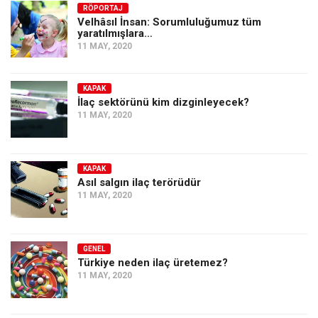
RÖPORTAJ
Velhâsıl İnsan: Sorumluluğumuz tüm
yaratılmışlara…
11 MAY, 2020
KAPAK
İlaç sektörünü kim dizginleyecek?
11 MAY, 2020
KAPAK
Asıl salgın ilaç terörüdür
11 MAY, 2020
GENEL
Türkiye neden ilaç üretemez?
11 MAY, 2020