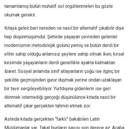
tamamlamış bütün muhalif sol örgütlenmeleri bu gözle
okumak gerekir.
Kıtaya geleli beri nereden ve nasıl bir alternatif çıkabilir diye
hep düşünmüşümdür. Şehirde yaşayan çevreden gelenler
modernizmin metodolojik golünü yemiş ve bütün derdi bir
elitin sahip olduğu anlamsız şeylere sahip olmak iken; kırsal
kesimde yaşayanların derdi genellikle ayakta kalmaktan
ibaret. Sosyal anlamda sınıf atlayanların çoğu ise ilginç bir
şekilde geçmişinden gurur duymak yerine ondan uzaklaşan
bir tavır sergileyebiliyor. Yurtdışına gidenlerin ise geri
dönmek istemediği gerçeği düşünülünce kıtada nasıl bir
alternatif çıkar gerçekten tahmin etmek zor.
Aslında kıtada gerçekten “farklı” bakabilen Latin
Müslümanlar var, fakat bunların sayısı son derece az. Acaba