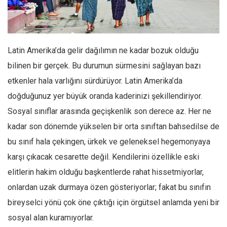
Facebook
Instagram
YouTube
Latin Amerika’da gelir dağılımın ne kadar bozuk olduğu
Editörden
bilinen bir gerçek. Bu durumun sürmesini sağlayan bazı
Yazarlar
etkenler hala varlığını sürdürüyor. Latin Amerika’da
Kemal Özer
doğduğunuz yer büyük oranda kaderinizi şekillendiriyor.
Mahmut Toptaş
Sosyal sınıflar arasında geçişkenlik son derece az. Her ne
Yvonne Ridley
kadar son dönemde yükselen bir orta sınıftan bahsedilse de
bu sınıf hala çekingen, ürkek ve geleneksel hegemonyaya
Barış Tarımcıoğlu
karşı çıkacak cesarette değil. Kendilerini özellikle eski
Ömer Kayani
elitlerin hakim olduğu başkentlerde rahat hissetmiyorlar,
Yusuf Armağan
onlardan uzak durmaya özen gösteriyorlar; fakat bu sınıfın
Hasanali Yıldırım
bireyselci yönü çok öne çıktığı için örgütsel anlamda yeni bir
Leyla Şerif Emin
sosyal alan kuramıyorlar.
Selçuk Türkyılmaz