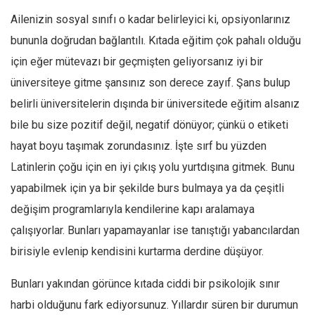
Ailenizin sosyal sınıfı o kadar belirleyici ki, opsiyonlarınız
Mehmet Ali Tekin
bununla doğrudan bağlantılı. Kıtada eğitim çok pahalı olduğu
Abir E. Nahas
için eğer mütevazı bir geçmişten geliyorsanız iyi bir
Amina S. Jenenkovic
üniversiteye gitme şansınız son derece zayıf. Şans bulup
Bağdagül Öz
belirli üniversitelerin dışında bir üniversitede eğitim alsanız
Esra Elönü
bile bu size pozitif değil, negatif dönüyor; çünkü o etiketi
» Yazar arşivi
hayat boyu taşımak zorundasınız. İşte sırf bu yüzden
Bu Sayı
Latinlerin çoğu için en iyi çıkış yolu yurtdışına gitmek. Bunu
yapabilmek için ya bir şekilde burs bulmaya ya da çeşitli
Tüm Sayılar
değişim programlarıyla kendilerine kapı aralamaya
Kategoriler
çalışıyorlar. Bunları yapamayanlar ise tanıştığı yabancılardan
Kültür Sanat
birisiyle evlenip kendisini kurtarma derdine düşüyor.
Kitap
Bunları yakından görünce kıtada ciddi bir psikolojik sınır
Karisi kitap sualleri
harbi olduğunu fark ediyorsunuz. Yıllardır süren bir durumun
7 soruda bu hafta