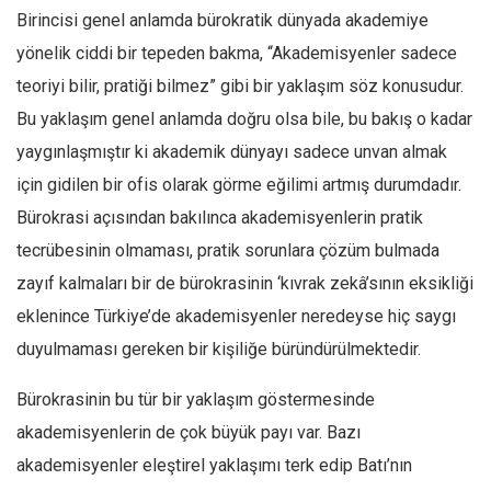
Birincisi genel anlamda bürokratik dünyada akademiye
Ekonomi
yönelik ciddi bir tepeden bakma, “Akademisyenler sadece
Spor
teoriyi bilir, pratiği bilmez” gibi bir yaklaşım söz konusudur.
Manzara
Bu yaklaşım genel anlamda doğru olsa bile, bu bakış o kadar
Sağlık
yaygınlaşmıştır ki akademik dünyayı sadece unvan almak
Gıda-Beslenme
için gidilen bir ofis olarak görme eğilimi artmış durumdadır.
Hayat
Bürokrasi açısından bakılınca akademisyenlerin pratik
Türkiye
tecrübesinin olmaması, pratik sorunlara çözüm bulmada
Siyaset
zayıf kalmaları bir de bürokrasinin ‘kıvrak zekâ’sının eksikliği
eklenince Türkiye’de akademisyenler neredeyse hiç saygı
Dünya
duyulmaması gereken bir kişiliğe büründürülmektedir.
Avrupa
Asya
Bürokrasinin bu tür bir yaklaşım göstermesinde
Afrika
akademisyenlerin de çok büyük payı var. Bazı
İslam Dünyası
akademisyenler eleştirel yaklaşımı terk edip Batı’nın