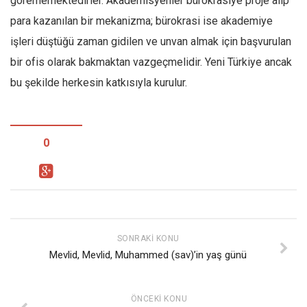
görememektedirler. Akademisyenler bürokrasiye proje alıp
para kazanılan bir mekanizma; bürokrasi ise akademiye
işleri düştüğü zaman gidilen ve unvan almak için başvurulan
bir ofis olarak bakmaktan vazgeçmelidir. Yeni Türkiye ancak
bu şekilde herkesin katkısıyla kurulur.
0
SONRAKI KONU
Mevlid, Mevlid, Muhammed (sav)’in yaş günü
ÖNCEKI KONU