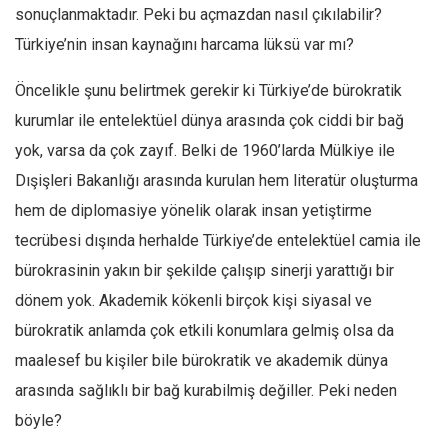
sonuçlanmaktadır. Peki bu açmazdan nasıl çıkılabilir?
Mehmet Ali Tekin
Türkiye’nin insan kaynağını harcama lüksü var mı?
Abir E. Nahas
Öncelikle şunu belirtmek gerekir ki Türkiye’de bürokratik
Amina S. Jenenkovic
kurumlar ile entelektüel dünya arasında çok ciddi bir bağ
Bağdagül Öz
yok, varsa da çok zayıf. Belki de 1960’larda Mülkiye ile
Esra Elönü
Dışişleri Bakanlığı arasında kurulan hem literatür oluşturma
» Yazar arşivi
hem de diplomasiye yönelik olarak insan yetiştirme
Bu Sayı
tecrübesi dışında herhalde Türkiye’de entelektüel camia ile
Tüm Sayılar
bürokrasinin yakın bir şekilde çalışıp sinerji yarattığı bir
dönem yok. Akademik kökenli birçok kişi siyasal ve
Kategoriler
bürokratik anlamda çok etkili konumlara gelmiş olsa da
Kültür Sanat
maalesef bu kişiler bile bürokratik ve akademik dünya
Kitap
arasında sağlıklı bir bağ kurabilmiş değiller. Peki neden
Karisi kitap sualleri
böyle?
7 soruda bu hafta