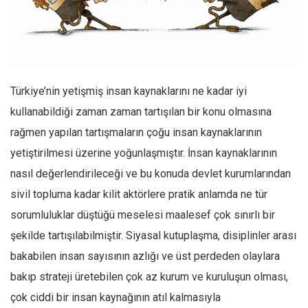
Facebook
Instagram
YouTube
Editörden
Türkiye’nin yetişmiş insan kaynaklarını ne kadar iyi
Yazarlar
kullanabildiği zaman zaman tartışılan bir konu olmasına
Kemal Özer
rağmen yapılan tartışmaların çoğu insan kaynaklarının
Mahmut Toptaş
yetiştirilmesi üzerine yoğunlaşmıştır. İnsan kaynaklarının
Yvonne Ridley
nasıl değerlendirileceği ve bu konuda devlet kurumlarından
Barış Tarımcıoğlu
sivil topluma kadar kilit aktörlere pratik anlamda ne tür
sorumluluklar düştüğü meselesi maalesef çok sınırlı bir
Ömer Kayani
şekilde tartışılabilmiştir. Siyasal kutuplaşma, disiplinler arası
Yusuf Armağan
bakabilen insan sayısının azlığı ve üst perdeden olaylara
Hasanali Yıldırım
bakıp strateji üretebilen çok az kurum ve kuruluşun olması,
Leyla Şerif Emin
çok ciddi bir insan kaynağının atıl kalmasıyla
Selçuk Türkyılmaz