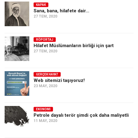
KAPAK
Sana, bana, hilafete dair…
27 TEM, 2020
RÖPORTAJ
Hilafet Müslümanların birliği için şart
27 TEM, 2020
GERÇEK HAYAT
Web sitemizi taşıyoruz!
23 MAY, 2020
EKONOMI
Petrole dayalı terör şimdi çok daha maliyetli
11 MAY, 2020