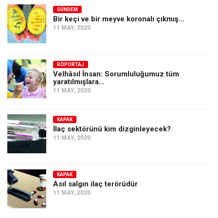
GÜNDEM
Bir keçi ve bir meyve koronalı çıkmış…
11 MAY, 2020
RÖPORTAJ
Velhâsıl İnsan: Sorumluluğumuz tüm
yaratılmışlara…
11 MAY, 2020
KAPAK
İlaç sektörünü kim dizginleyecek?
11 MAY, 2020
KAPAK
Asıl salgın ilaç terörüdür
11 MAY, 2020