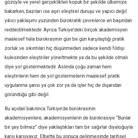
Amerika
gözüyle ve yerel gerçeklikten kopuk bir şekilde ülkemize
bakarken; bazıları ise aşırı eleştirel duruşu ve yapıcı değil
Avustralya
yıkıcı yaklaşımı yüzünden bürokratik çevrelerce en başından
Tarih
reddedilmektedir. Ayrıca Türkiye’deki birçok akademisyen
Düşünce
maalesef hala bürokrasinin gün be gün karşılaştığı pratik
Dosyalar
zorluk ve sıkıntıları hiç düşünmeden sadece kendi fildişi
kulesinden eleştiriler yöneltmekte ya da bu şekilde olmalı
diye yol göstermektedir. Aslında çoğu zaman hem
eleştirilerin hem de yol göstermelerin maalesef pratik
uygulanma şansı ya çok zor ya da işler hiç de dışarıdan
göründüğü gibi değil.
Bu açıdan bakılınca Türkiye’de bürokrasinin
akademisyenlere, akademisyenlerin de bürokrasiye “Bunlar
bir şey bilmez” diye yaklaştıkları tam bir sağırlar diyaloğuyla
karşı karşıyayız. Elbette bu sonuca gelinmesinde tarihsel