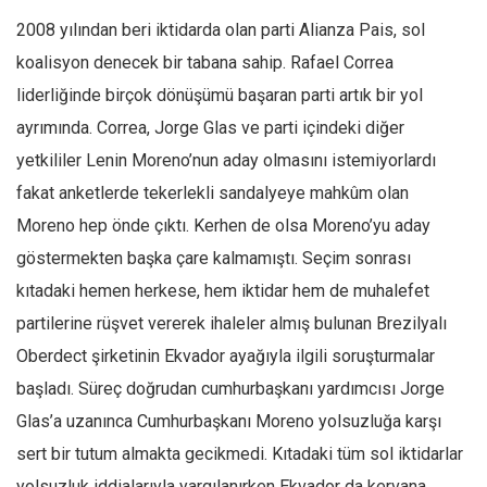
2008 yılından beri iktidarda olan parti Alianza Pais, sol
Mehmet Ali Tekin
koalisyon denecek bir tabana sahip. Rafael Correa
Abir E. Nahas
liderliğinde birçok dönüşümü başaran parti artık bir yol
Amina S. Jenenkovic
ayrımında. Correa, Jorge Glas ve parti içindeki diğer
Bağdagül Öz
yetkililer Lenin Moreno’nun aday olmasını istemiyorlardı
Esra Elönü
fakat anketlerde tekerlekli sandalyeye mahkûm olan
» Yazar arşivi
Moreno hep önde çıktı. Kerhen de olsa Moreno’yu aday
Bu Sayı
göstermekten başka çare kalmamıştı. Seçim sonrası
kıtadaki hemen herkese, hem iktidar hem de muhalefet
Tüm Sayılar
partilerine rüşvet vererek ihaleler almış bulunan Brezilyalı
Kategoriler
Oberdect şirketinin Ekvador ayağıyla ilgili soruşturmalar
Kültür Sanat
başladı. Süreç doğrudan cumhurbaşkanı yardımcısı Jorge
Kitap
Glas’a uzanınca Cumhurbaşkanı Moreno yolsuzluğa karşı
Karisi kitap sualleri
sert bir tutum almakta gecikmedi. Kıtadaki tüm sol iktidarlar
7 soruda bu hafta
yolsuzluk iddialarıyla yargılanırken Ekvador da kervana