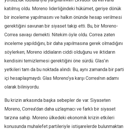
Ekonomi
katılmış oldu. Moreno liderliğindeki hükümet, geriye dönük
Spor
bir inceleme yapılmasını ve halkın önünde hesap verilmesi
gerektiğini savunan bir siyaset takip etti. Bu, bir Moreno-
Manzara
Correa savaşı demekti. Nitekim öyle oldu. Correa zaten
Sağlık
inceleme yapıldığını, bir daha yapılmasına gerek olmadığını
Gıda-Beslenme
söylerken; Moreno iddiaların ciddi olduğunu ve iktidarın
Hayat
kendisini temizlemesi gerektiğini öne sürdü. Glas’ın
Türkiye
yetkileri tam da bu noktada alındı. Bu, aynı zamanda bir parti
Siyaset
içi hesaplaşmaydı. Glas Moreno’ya karşı Correa’nın adamı
Dünya
olarak biliniyordu.
Avrupa
Bu krizin arkasında başka sebepler de var. Siyaseten
Asya
Moreno, Correa’dan daha uzlaşmacı ve farklı bir siyaset
Afrika
tarzına sahip. Moreno ülkedeki ekonomik krizin etkileri
İslam Dünyası
konusunda muhalefet partileriyle istişarelerde bulunmaktan