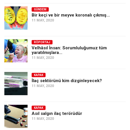
GÜNDEM
Bir keçi ve bir meyve koronalı çıkmış…
11 MAY, 2020
RÖPORTAJ
Velhâsıl İnsan: Sorumluluğumuz tüm
yaratılmışlara…
11 MAY, 2020
KAPAK
İlaç sektörünü kim dizginleyecek?
11 MAY, 2020
KAPAK
Asıl salgın ilaç terörüdür
11 MAY, 2020