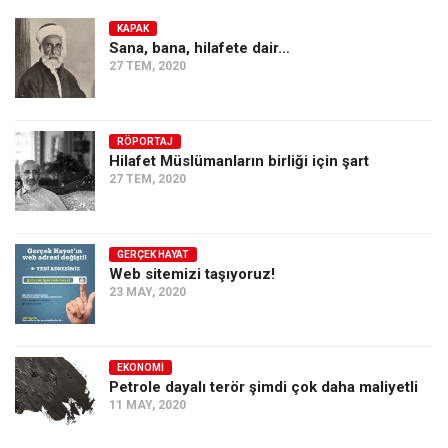
KAPAK
Sana, bana, hilafete dair…
27 TEM, 2020
RÖPORTAJ
Hilafet Müslümanların birliği için şart
27 TEM, 2020
GERÇEK HAYAT
Web sitemizi taşıyoruz!
23 MAY, 2020
EKONOMI
Petrole dayalı terör şimdi çok daha maliyetli
11 MAY, 2020