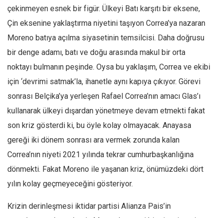
Amerika
çekinmeyen esnek bir figür. Ülkeyi Batı karşıtı bir eksene,
Avustralya
Çin eksenine yaklaştırma niyetini taşıyon Correa’ya nazaran
Tarih
Moreno batıya açılma siyasetinin temsilcisi. Daha doğrusu
Düşünce
bir denge adamı, batı ve doğu arasında makul bir orta
noktayı bulmanın peşinde. Oysa bu yaklaşım, Correa ve ekibi
Dosyalar
için ‘devrimi satmak’la, ihanetle aynı kapıya çıkıyor. Görevi
sonrası Belçika’ya yerleşen Rafael Correa’nın amacı Glas’ı
kullanarak ülkeyi dışardan yönetmeye devam etmekti fakat
son kriz gösterdi ki, bu öyle kolay olmayacak. Anayasa
gereği iki dönem sonrası ara vermek zorunda kalan
Correa’nın niyeti 2021 yılında tekrar cumhurbaşkanlığına
dönmekti. Fakat Moreno ile yaşanan kriz, önümüzdeki dört
yılın kolay geçmeyeceğini gösteriyor.
Krizin derinleşmesi iktidar partisi Alianza Pais’in