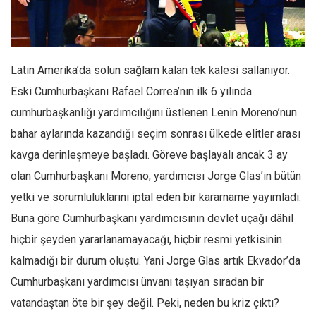
Facebook
Instagram
YouTube
Latin Amerika’da solun sağlam kalan tek kalesi sallanıyor.
Editörden
Eski Cumhurbaşkanı Rafael Correa’nın ilk 6 yılında
Yazarlar
cumhurbaşkanlığı yardımcılığını üstlenen Lenin Moreno’nun
Kemal Özer
bahar aylarında kazandığı seçim sonrası ülkede elitler arası
Mahmut Toptaş
kavga derinleşmeye başladı. Göreve başlayalı ancak 3 ay
Yvonne Ridley
olan Cumhurbaşkanı Moreno, yardımcısı Jorge Glas’ın bütün
yetki ve sorumluluklarını iptal eden bir kararname yayımladı.
Barış Tarımcıoğlu
Buna göre Cumhurbaşkanı yardımcısının devlet uçağı dâhil
Ömer Kayani
hiçbir şeyden yararlanamayacağı, hiçbir resmi yetkisinin
Yusuf Armağan
kalmadığı bir durum oluştu. Yani Jorge Glas artık Ekvador’da
Hasanali Yıldırım
Cumhurbaşkanı yardımcısı ünvanı taşıyan sıradan bir
Leyla Şerif Emin
vatandaştan öte bir şey değil. Peki, neden bu kriz çıktı?
Selçuk Türkyılmaz