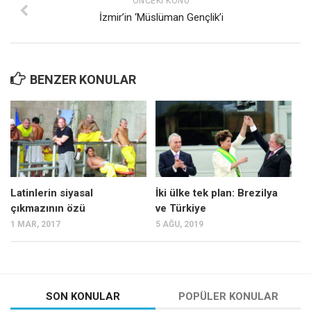
ÖNCEKI KONU
İzmir’in ‘Müslüman Gençlik’i
BENZER KONULAR
Latinlerin siyasal
İki ülke tek plan: Brezilya
çıkmazının özü
ve Türkiye
1 MAR, 2017
5 AĞU, 2019
SON KONULAR
POPÜLER KONULAR