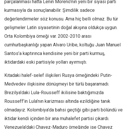
parçalanması hatta Lenin Moreno’nın yeni bir siyasi parti
kurmasıyla da sonuçlanabilir. Şimdilik sadece
değerlendirmeler söz konusu. Ama hiç belli olmaz. Bu tür
gelişmeler Latin siyasetinin doğal akışına oldukça uygun.
Orta Kolombiya örneği var. 2002-2010 arası
cumhurbaşkanlığı yapan Alvaro Uribe, koltuğu Juan Manuel
Santos’a kaptırınca kendisine yeni bir parti kurmuş,
iktidardaki eski partisiyle yolları ayırmıştı.
Kıtadaki halef-selef ilişkileri Rusya örneğindeki Putin-
Medvedev ilişkisine dönüşmeyi bir türlü başaramadı.
Brezilya’daki Lula-Rousseff ikilisine baktığımızda
Rousseff’in Lula’nın karizması altında ezildiğine tanık
olmadayız. Kolombiya’da bahsi geçtiği gibi parti bölündü ve
iktidar kendi içinden bir ana muhalefet partisi çıkardı.
Venezuela’daki Chavez-Maduro örneğinde ise Chavez