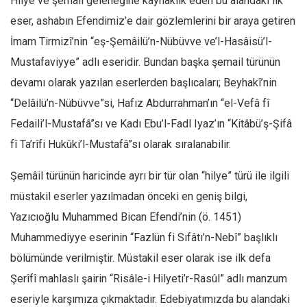
Hilye ve şemail geleneğine kaynaklık eden bu alandaki ilk
eser, ashabın Efendimiz’e dair gözlemlerini bir araya getiren
Mehmet Ali Tekin
İmam Tirmizî’nin “eş-Şemâilü’n-Nübüvve ve’l-Hasâisü’l-
Abir E. Nahas
Mustafaviyye” adlı eseridir. Bundan başka şemail türünün
Amina S. Jenenkovic
devamı olarak yazılan eserlerden başlıcaları; Beyhakî’nin
Bağdagül Öz
“Delâilü’n-Nübüvve”si, Hafız Abdurrahman’ın “el-Vefâ fî
Esra Elönü
Fedaili’l-Mustafâ”sı ve Kadı Ebu’l-Fadl Iyaz’ın “Kitâbü’ş-Şifâ
» Yazar arşivi
fî Ta’rîfi Hukûki’l-Mustafâ”sı olarak sıralanabilir.
Bu Sayı
Şemâil türünün haricinde ayrı bir tür olan “hilye” türü ile ilgili
Tüm Sayılar
müstakil eserler yazılmadan önceki en geniş bilgi,
Kategoriler
Yazıcıoğlu Muhammed Bican Efendi’nin (ö. 1451)
Kültür Sanat
Muhammediyye eserinin “Fazlün fi Sıfâtı’n-Nebî” başlıklı
Kitap
bölümünde verilmiştir. Müstakil eser olarak ise ilk defa
Şerîfî mahlaslı şairin “Risâle-i Hilyeti’r-Rasûl” adlı manzum
Karisi kitap sualleri
eseriyle karşımıza çıkmaktadır. Edebiyatımızda bu alandaki
7 soruda bu hafta