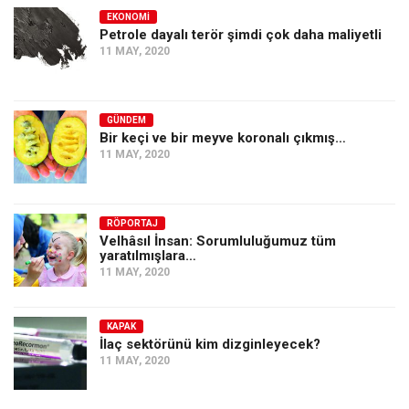
EKONOMI
Petrole dayalı terör şimdi çok daha maliyetli
11 MAY, 2020
GÜNDEM
Bir keçi ve bir meyve koronalı çıkmış…
11 MAY, 2020
RÖPORTAJ
Velhâsıl İnsan: Sorumluluğumuz tüm
yaratılmışlara…
11 MAY, 2020
KAPAK
İlaç sektörünü kim dizginleyecek?
11 MAY, 2020