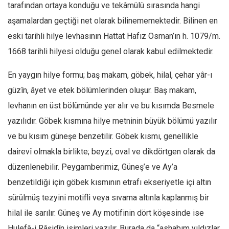
tarafından ortaya konduğu ve tekâmülü sırasında hangi
aşamalardan geçtiği net olarak bilinememektedir. Bilinen en
eski tarihli hilye levhasının Hattat Hafız Osman’ın h. 1079/m.
1668 tarihli hilyesi olduğu genel olarak kabul edilmektedir.
En yaygın hilye formu; baş makam, göbek, hilal, çehar yâr-ı
güzîn, âyet ve etek bölümlerinden oluşur. Baş makam,
levhanın en üst bölümünde yer alır ve bu kısımda Besmele
yazılıdır. Göbek kısmına hilye metninin büyük bölümü yazılır
ve bu kısım güneşe benzetilir. Göbek kısmı, genellikle
dairevî olmakla birlikte; beyzî, oval ve dikdörtgen olarak da
düzenlenebilir. Peygamberimiz, Güneş’e ve Ay’a
benzetildiği için göbek kısmının etrafı ekseriyetle içi altın
sürülmüş tezyini motifli veya sıvama altınla kaplanmış bir
hilal ile sarılır. Güneş ve Ay motifinin dört köşesinde ise
Hulefâ-i Râşidîn isimleri yazılır. Burada da “ashabım yıldızlar