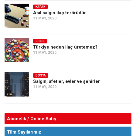
KAPAK
Asıl salgın ilaç terörüdür
11 MAY, 2020
GENEL
Türkiye neden ilaç üretemez?
11 MAY, 2020
DOSYA
Salgın, afetler, evler ve şehirler
11 MAY, 2020
Abonelik / Online Satış
Tüm Sayılarımız