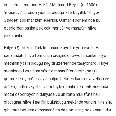
en önemli eser ise Hakânî Mehmed Bey’in (ö. 1606)
Ekonomi
“mesnevî” türünde yazmış olduğu 716 beyitlik “Hilye-i
Spor
Sa’âdet” adlı manzum eseridir. Osmanlı döneminde bu
Manzara
eserlerden başka pek çok mensûr ve manzûm hilye
Sağlık
yazılmıştır.
Gıda-Beslenme
Hilye-i Şerife’nin Türk kültüründe ayrı bir yeri vardır. Hat
Hayat
sanatındaki hilye formunun çıkışından evvel insanlar hilye
Türkiye
metninin yazılı olduğu kâğıdı üzerlerinde taşıyorlardı. Hilye
Siyaset
metnindeki vasıflara vâkıf olmanın Efendimiz (sas)’i
Dünya
görmekle eşdeğer sayılacağını belirten hadis rivayetleri ve
Avrupa
diğer çeşitli rivayetler sebebiyle olmalıdır ki; halk arasında
Asya
metni ezberleyenin dünyada ve ahirette mükâfata nail
Afrika
olacağına, hilye-i şerifin bulunduğu mekânda yangın, hırsızlık
İslam Dünyası
gibi musibetlerin olmayacağına dair bir inanç söz konusudur.