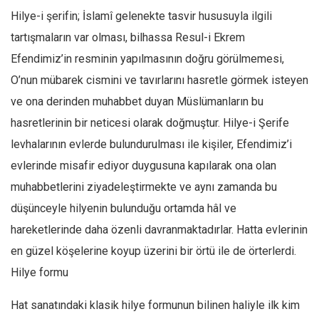
Amerika
Hilye-i şerifin; İslamî gelenekte tasvir hususuyla ilgili
Avustralya
tartışmaların var olması, bilhassa Resul-i Ekrem
Tarih
Efendimiz’in resminin yapılmasının doğru görülmemesi,
Düşünce
O’nun mübarek cismini ve tavırlarını hasretle görmek isteyen
Dosyalar
ve ona derinden muhabbet duyan Müslümanların bu
hasretlerinin bir neticesi olarak doğmuştur. Hilye-i Şerife
levhalarının evlerde bulundurulması ile kişiler, Efendimiz’i
evlerinde misafir ediyor duygusuna kapılarak ona olan
muhabbetlerini ziyadeleştirmekte ve aynı zamanda bu
düşünceyle hilyenin bulunduğu ortamda hâl ve
hareketlerinde daha özenli davranmaktadırlar. Hatta evlerinin
en güzel köşelerine koyup üzerini bir örtü ile de örterlerdi.
Hilye formu
Hat sanatındaki klasik hilye formunun bilinen haliyle ilk kim