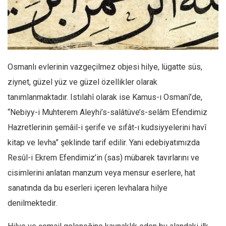
Facebook
Instagram
YouTube
Editörden
Osmanlı evlerinin vazgeçilmez objesi hilye, lügatte süs,
Yazarlar
ziynet, güzel yüz ve güzel özellikler olarak
Kemal Özer
tanımlanmaktadır. Istılahî olarak ise Kamus-ı Osmanî’de,
Mahmut Toptaş
“Nebiyy-i Muhterem Aleyhi’s-salâtüve’s-selâm Efendimiz
Yvonne Ridley
Hazretlerinin şemâil-i şerife ve sıfât-ı kudsiyyelerini havî
Barış Tarımcıoğlu
kitap ve levha” şeklinde tarif edilir. Yani edebiyatımızda
Resûl-i Ekrem Efendimiz’in (sas) mübarek tavırlarını ve
Ömer Kayani
cisimlerini anlatan manzum veya mensur eserlere, hat
Yusuf Armağan
sanatında da bu eserleri içeren levhalara hilye
Hasanali Yıldırım
denilmektedir.
Leyla Şerif Emin
Selçuk Türkyılmaz