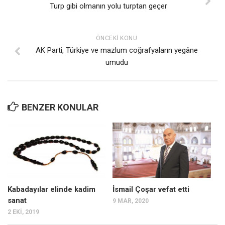
Turp gibi olmanın yolu turptan geçer
ÖNCEKI KONU
AK Parti, Türkiye ve mazlum coğrafyaların yegâne
umudu
BENZER KONULAR
Kabadayılar elinde kadim
İsmail Çoşar vefat etti
sanat
9 MAR, 2020
2 EKI, 2019