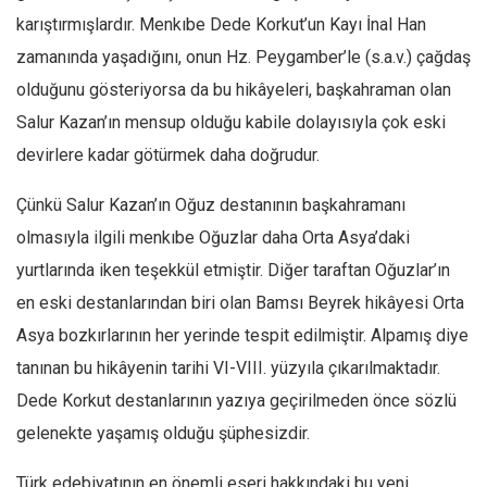
Amerika
karıştırmışlardır. Menkıbe Dede Korkut’un Kayı İnal Han
Avustralya
zamanında yaşadığını, onun Hz. Peygamber’le (s.a.v.) çağdaş
Tarih
olduğunu gösteriyorsa da bu hikâyeleri, başkahraman olan
Düşünce
Salur Kazan’ın mensup olduğu kabile dolayısıyla çok eski
Dosyalar
devirlere kadar götürmek daha doğrudur.
Çünkü Salur Kazan’ın Oğuz destanının başkahramanı
olmasıyla ilgili menkıbe Oğuzlar daha Orta Asya’daki
yurtlarında iken teşekkül etmiştir. Diğer taraftan Oğuzlar’ın
en eski destanlarından biri olan Bamsı Beyrek hikâyesi Orta
Asya bozkırlarının her yerinde tespit edilmiştir. Alpamış diye
tanınan bu hikâyenin tarihi VI-VIII. yüzyıla çıkarılmaktadır.
Dede Korkut destanlarının yazıya geçirilmeden önce sözlü
gelenekte yaşamış olduğu şüphesizdir.
Türk edebiyatının en önemli eseri hakkındaki bu yeni