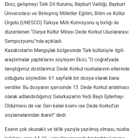
Ekici, gelişmeyi Türk Dil Kurumu, Bayburt Valiliği, Bayburt
Mehmet Ali Tekin
Üniversitesi ve Birleşmiş Milletler Eğitim, Bilim ve Kültür
Abir E. Nahas
Örgütü (UNESCO) Türkiye Milli Komisyonu iş birliği ile
Amina S. Jenenkovic
düzenlenen “Dünya Kültür Mirası Dede Korkut Uluslararası
Bağdagül Öz
Sempozyumu”nda açıkladı.
Kazakistan’ın Mangışlak bölgesinde Türk kültürüyle ilgili
Esra Elönü
araştırmalar yaptıklarını söyleyen Ekici, “O coğrafyada
» Yazar arşivi
tanıştığımız dostlarımız Dede Korkut nüshalarının ellerinde
Bu Sayı
olduğunu söylediler. 61 sayfalık bir dosya olarak bana
Tüm Sayılar
verdiler. Bu dosyanın içerisinde 13. Dede Korkut anlatması
Kategoriler
olarak adlandırdığımız Salurkazan’ın Yedi Başlı Ejderhayı
Kültür Sanat
Öldürmesi de var. Geri kalan kısmı ise Dede Korkut’un
soylamalarından ibaret” dedi.
Kitap
Karisi kitap sualleri
Eserin çok okunaklı ve ta’lik yazıyla yazılmış olması, nüsha
7 soruda bu hafta