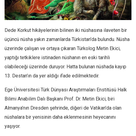
Facebook
Instagram
YouTube
Dede Korkut hikâyelerinin bilinen iki nüshasına ilaveten bir
Editörden
üçüncü nüsha yakın zamanlarda Türkistan’da bulundu. Nüsha
Yazarlar
üzerinde çalışan ve ortaya çıkaran Türkolog Metin Ekici,
Kemal Özer
yaptığı tetkiklere istinaden nüshanın en eski tarihli
Mahmut Toptaş
olabileceği üzerinde duruyor. Hatta bulunan nüshada kayıp
Yvonne Ridley
13. Destan’ın da yer aldığı ifade edilmektedir.
Barış Tarımcıoğlu
Ege Üniversitesi Türk Dünyası Araştırmaları Enstitüsü Halk
Ömer Kayani
Bilimi Anabilim Dalı Başkanı Prof. Dr. Metin Ekici, biri
Yusuf Armağan
Almanya’nın Dresden şehrinde, diğeri de Vatikan’da olan
Hasanali Yıldırım
nüshalara bir yenisinin daha eklenmesinin heyecanını
Leyla Şerif Emin
yaşıyor.
Selçuk Türkyılmaz