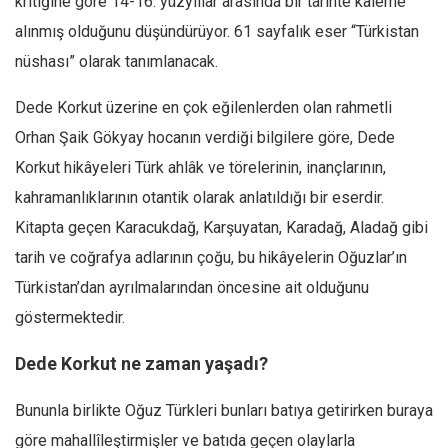
kritiğine göre 14-16. yüzyıllar arasında bir tarihte kaleme
Ekonomi
alınmış olduğunu düşündürüyor. 61 sayfalık eser “Türkistan
Spor
nüshası” olarak tanımlanacak.
Manzara
Dede Korkut üzerine en çok eğilenlerden olan rahmetli
Sağlık
Orhan Şaik Gökyay hocanın verdiği bilgilere göre, Dede
Gıda-Beslenme
Korkut hikâyeleri Türk ahlâk ve törelerinin, inançlarının,
Hayat
kahramanlıklarının otantik olarak anlatıldığı bir eserdir.
Türkiye
Kitapta geçen Karacukdağ, Karşuyatan, Karadağ, Aladağ gibi
Siyaset
tarih ve coğrafya adlarının çoğu, bu hikâyelerin Oğuzlar’ın
Türkistan’dan ayrılmalarından öncesine ait olduğunu
Dünya
göstermektedir.
Avrupa
Asya
Dede Korkut ne zaman yaşadı?
Afrika
Bununla birlikte Oğuz Türkleri bunları batıya getirirken buraya
İslam Dünyası
göre mahallîleştirmişler ve batıda geçen olaylarla