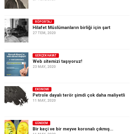
RÖPORTAJ
Hilafet Müslümanların birliği için şart
27 TEM, 2020
GERÇEK HAYAT
Web sitemizi taşıyoruz!
23 MAY, 2020
EKONOMI
Petrole dayalı terör şimdi çok daha maliyetli
11 MAY, 2020
GÜNDEM
Bir keçi ve bir meyve koronalı çıkmış…