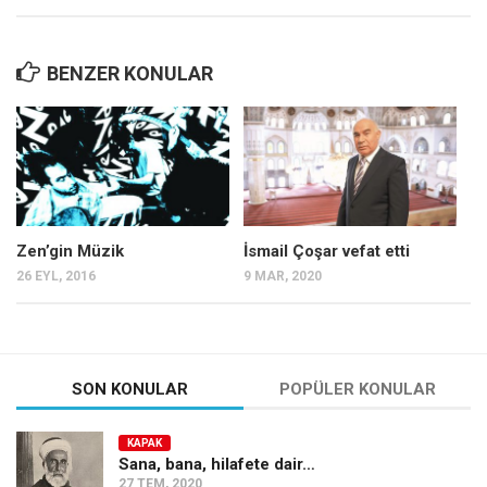
BENZER KONULAR
Zen’gin Müzik
İsmail Çoşar vefat etti
26 EYL, 2016
9 MAR, 2020
SON KONULAR
POPÜLER KONULAR
KAPAK
Sana, bana, hilafete dair…
27 TEM, 2020