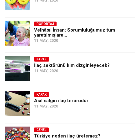
11 MAY, 2020
RÖPORTAJ
Velhâsıl İnsan: Sorumluluğumuz tüm
yaratılmışlara…
11 MAY, 2020
KAPAK
İlaç sektörünü kim dizginleyecek?
11 MAY, 2020
KAPAK
Asıl salgın ilaç terörüdür
11 MAY, 2020
GENEL
Türkiye neden ilaç üretemez?