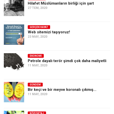
Hilafet Müslümanların birliği için şart
27 TEM, 2020
GERÇEK HAYAT
Web sitemizi taşıyoruz!
23 MAY, 2020
EKONOMI
Petrole dayalı terör şimdi çok daha maliyetli
11 MAY, 2020
GÜNDEM
Bir keçi ve bir meyve koronalı çıkmış…
11 MAY, 2020
RÖPORTAJ