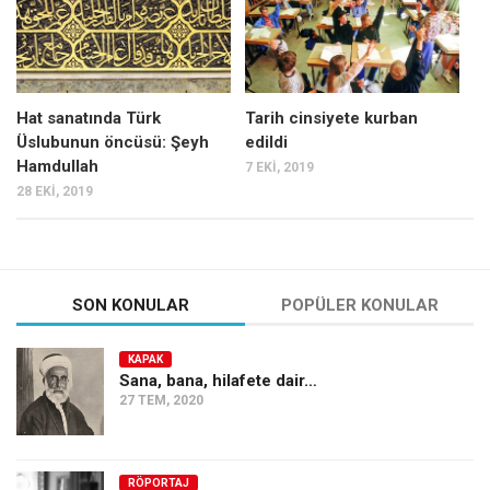
Hat sanatında Türk
Tarih cinsiyete kurban
Üslubunun öncüsü: Şeyh
edildi
Hamdullah
7 EKI, 2019
28 EKI, 2019
SON KONULAR
POPÜLER KONULAR
KAPAK
Sana, bana, hilafete dair…
27 TEM, 2020
RÖPORTAJ