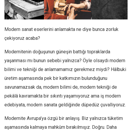
Facebook
Instagram
YouTube
Modern sanat eserlerini anlamakta ne diye bunca zorluk
Editörden
çekiyoruz acaba?
Yazarlar
Modernitenin doğuşunun güneşin battığı topraklarda
Kemal Özer
yaşanması mı bunun sebebi yalnızca? Öyle olsaydı modern
Mahmut Toptaş
bilimi ve tekniği de anlamamamız gerekmez miydi? Hâlbuki
Yvonne Ridley
üretim aşamasında pek bir katkımızın bulunduğunu
Barış Tarımcıoğlu
savunamazsak da, modern bilimi de, modern tekniği de
Ömer Kayani
pekâlâ kavramakta bir sıkıntı yaşamıyoruz ama iş modern
Yusuf Armağan
edebiyata, modern sanata geldiğinde düpedüz çuvallıyoruz.
Hasanali Yıldırım
Modernite Avrupa’ya özgü bir anlayış. Biz yalnızca tüketim
Leyla Şerif Emin
aşamasında kalmaya mahkûm bırakılmışız. Doğru. Daha
Selçuk Türkyılmaz