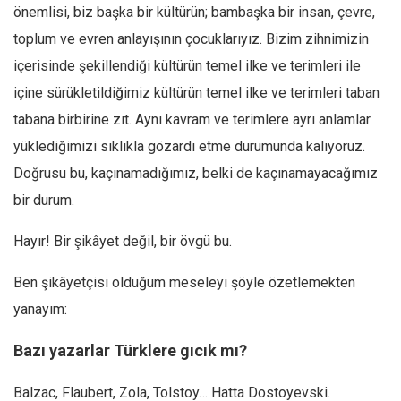
önemlisi, biz başka bir kültürün; bambaşka bir insan, çevre,
Mehmet Ali Tekin
toplum ve evren anlayışının çocuklarıyız. Bizim zihnimizin
Abir E. Nahas
içerisinde şekillendiği kültürün temel ilke ve terimleri ile
Amina S. Jenenkovic
içine sürükletildiğimiz kültürün temel ilke ve terimleri taban
Bağdagül Öz
tabana birbirine zıt. Aynı kavram ve terimlere ayrı anlamlar
yüklediğimizi sıklıkla gözardı etme durumunda kalıyoruz.
Esra Elönü
Doğrusu bu, kaçınamadığımız, belki de kaçınamayacağımız
» Yazar arşivi
bir durum.
Bu Sayı
Tüm Sayılar
Hayır! Bir şikâyet değil, bir övgü bu.
Kategoriler
Ben şikâyetçisi olduğum meseleyi şöyle özetlemekten
Kültür Sanat
yanayım:
Kitap
Bazı yazarlar Türklere gıcık mı?
Karisi kitap sualleri
Balzac, Flaubert, Zola, Tolstoy… Hatta Dostoyevski.
7 soruda bu hafta