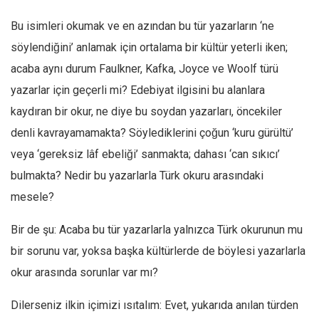
Ekonomi
Bu isimleri okumak ve en azından bu tür yazarların ‘ne
Spor
söylendiğini’ anlamak için ortalama bir kültür yeterli iken;
Manzara
acaba aynı durum Faulkner, Kafka, Joyce ve Woolf türü
Sağlık
yazarlar için geçerli mi? Edebiyat ilgisini bu alanlara
kaydıran bir okur, ne diye bu soydan yazarları, öncekiler
Gıda-Beslenme
denli kavrayamamakta? Söylediklerini çoğun ‘kuru gürültü’
Hayat
veya ‘gereksiz lâf ebeliği’ sanmakta; dahası ‘can sıkıcı’
Türkiye
bulmakta? Nedir bu yazarlarla Türk okuru arasındaki
Siyaset
mesele?
Dünya
Avrupa
Bir de şu: Acaba bu tür yazarlarla yalnızca Türk okurunun mu
bir sorunu var, yoksa başka kültürlerde de böylesi yazarlarla
Asya
okur arasında sorunlar var mı?
Afrika
İslam Dünyası
Dilerseniz ilkin içimizi ısıtalım: Evet, yukarıda anılan türden