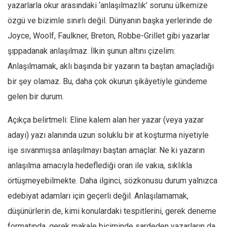
Amerika
yazarlarla okur arasındaki ‘anlaşılmazlık’ sorunu ülkemize
Avustralya
özgü ve bizimle sınırlı değil. Dünyanın başka yerlerinde de
Joyce, Woolf, Faulkner, Breton, Robbe-Grillet gibi yazarlar
Tarih
şıppadanak anlaşılmaz. İlkin şunun altını çizelim:
Düşünce
Anlaşılmamak, aklı başında bir yazarın ta baştan amaçladığı
Dosyalar
bir şey olamaz. Bu, daha çok okurun şikâyetiyle gündeme
gelen bir durum.
Açıkça belirtmeli: Eline kalem alan her yazar (veya yazar
adayı) yazı alanında uzun soluklu bir at koşturma niyetiyle
işe sıvanmışsa anlaşılmayı baştan amaçlar. Ne ki yazarın
anlaşılma amacıyla hedeflediği oran ile vakıa, sıklıkla
örtüşmeyebilmekte. Daha ilginci, sözkonusu durum yalnızca
edebiyat adamları için geçerli değil. Anlaşılamamak,
düşünürlerin de, kimi konulardaki tespitlerini, gerek deneme
formatında, gerek makale biçiminde sardeden yazarların da