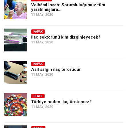
Velhâsıl İnsan: Sorumluluğumuz tüm
yaratılmışlara…
11 MAY, 2020
KAPAK
İlaç sektörünü kim dizginleyecek?
11 MAY, 2020
KAPAK
Asıl salgın ilaç terörüdür
11 MAY, 2020
GENEL
Türkiye neden ilaç üretemez?
11 MAY, 2020