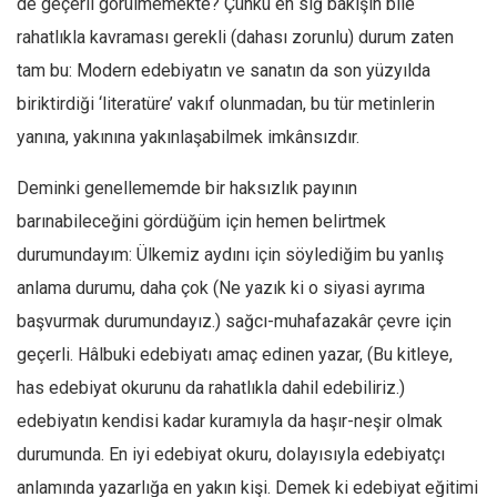
de geçerli görülmemekte? Çünkü en sığ bakışın bile
rahatlıkla kavraması gerekli (dahası zorunlu) durum zaten
tam bu: Modern edebiyatın ve sanatın da son yüzyılda
biriktirdiği ‘literatüre’ vakıf olunmadan, bu tür metinlerin
yanına, yakınına yakınlaşabilmek imkânsızdır.
Deminki genellememde bir haksızlık payının
barınabileceğini gördüğüm için hemen belirtmek
durumundayım: Ülkemiz aydını için söylediğim bu yanlış
anlama durumu, daha çok (Ne yazık ki o siyasi ayrıma
başvurmak durumundayız.) sağcı-muhafazakâr çevre için
geçerli. Hâlbuki edebiyatı amaç edinen yazar, (Bu kitleye,
has edebiyat okurunu da rahatlıkla dahil edebiliriz.)
edebiyatın kendisi kadar kuramıyla da haşır-neşir olmak
durumunda. En iyi edebiyat okuru, dolayısıyla edebiyatçı
anlamında yazarlığa en yakın kişi. Demek ki edebiyat eğitimi