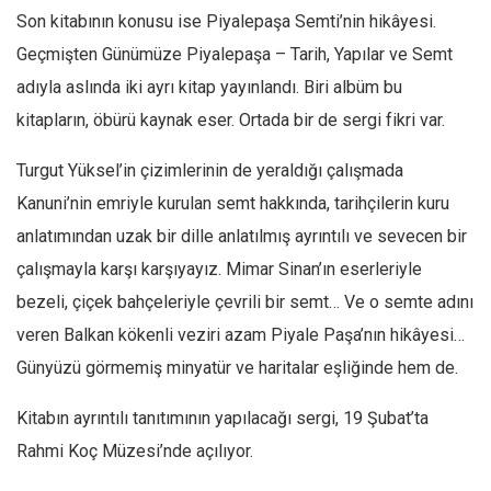
Son kitabının konusu ise Piyalepaşa Semti’nin hikâyesi.
Geçmişten Günümüze Piyalepaşa – Tarih, Yapılar ve Semt
adıyla aslında iki ayrı kitap yayınlandı. Biri albüm bu
kitapların, öbürü kaynak eser. Ortada bir de sergi fikri var.
Turgut Yüksel’in çizimlerinin de yeraldığı çalışmada
Kanuni’nin emriyle kurulan semt hakkında, tarihçilerin kuru
anlatımından uzak bir dille anlatılmış ayrıntılı ve sevecen bir
çalışmayla karşı karşıyayız. Mimar Sinan’ın eserleriyle
bezeli, çiçek bahçeleriyle çevrili bir semt… Ve o semte adını
veren Balkan kökenli veziri azam Piyale Paşa’nın hikâyesi…
Günyüzü görmemiş minyatür ve haritalar eşliğinde hem de.
Kitabın ayrıntılı tanıtımının yapılacağı sergi, 19 Şubat’ta
Rahmi Koç Müzesi’nde açılıyor.