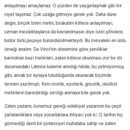
anlaşılmayı amaçlamaz. O yüzden de yaygınlaşmak gibi bir
niyet taşımaz. Çok uzağa gitmeye gerek yok. Daha düne
değin, birçok bilim metni, bırakalım kitlece anlaşılmayı,
uzman meslektaşlarca da kavranılmasın diye özel şifrelere,
binbir türlü peçeye büründürülmekteydi. Bu minvaleki en ünlü
örneği analım: Da Vinci’nin dönemine göre yenilikler
barındıran bazı metinleri, zaten kitlece okunması zor bir dil
durumundaki Lâtince kaleme alındığı hâlde, bu yetmiyormuş
gibi, ancak bir aynaya tutulduğunda okunacak biçimde
tersten yazılmıştı. Kimi mistik, ezoterik, gnostik, okültist
metinlerin barındırdığı sırriliği anmaya bile gerek yok.
Zaten yazarın, konumuz gereği edebiyat yazarının bu çeşit
şarlatanlıklara veya zorunluklara ihtiyacı yok ki. O, tarihin hiç
görmediği denli bir potansiyel muhataba sahip ve zaten