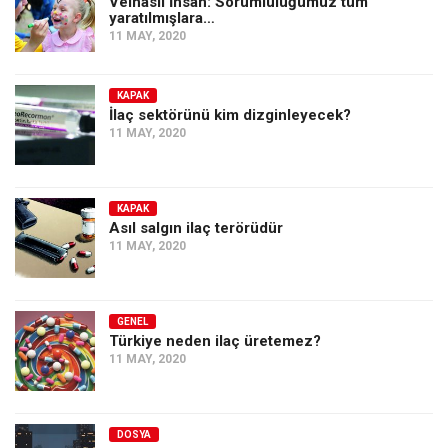
Velhâsıl İnsan: Sorumluluğumuz tüm
yaratılmışlara…
11 MAY, 2020
KAPAK
İlaç sektörünü kim dizginleyecek?
11 MAY, 2020
KAPAK
Asıl salgın ilaç terörüdür
11 MAY, 2020
GENEL
Türkiye neden ilaç üretemez?
11 MAY, 2020
DOSYA