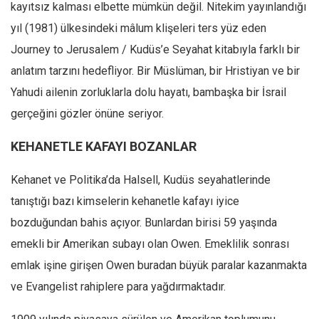
Amerika
kayıtsız kalması elbette mümkün değil. Nitekim yayınlandığı
Avustralya
yıl (1981) ülkesindeki mâlum klişeleri ters yüz eden
Journey to Jerusalem / Kudüs’e Seyahat kitabıyla farklı bir
Tarih
anlatım tarzını hedefliyor. Bir Müslüman, bir Hristiyan ve bir
Düşünce
Yahudi ailenin zorluklarla dolu hayatı, bambaşka bir İsrail
Dosyalar
gerçeğini gözler önüne seriyor.
KEHANETLE KAFAYI BOZANLAR
Kehanet ve Politika’da Halsell, Kudüs seyahatlerinde
tanıştığı bazı kimselerin kehanetle kafayı iyice
bozduğundan bahis açıyor. Bunlardan birisi 59 yaşında
emekli bir Amerikan subayı olan Owen. Emeklilik sonrası
emlak işine girişen Owen buradan büyük paralar kazanmakta
ve Evangelist rahiplere para yağdırmaktadır.