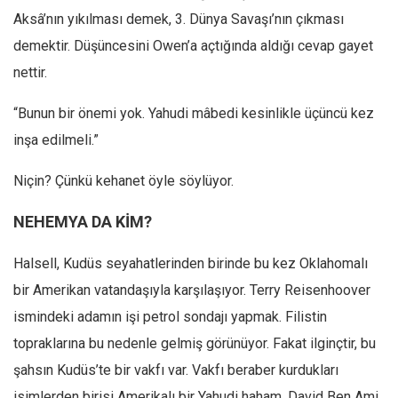
Aksâ’nın yıkılması demek, 3. Dünya Savaşı’nın çıkması
demektir. Düşüncesini Owen’a açtığında aldığı cevap gayet
nettir.
“Bunun bir önemi yok. Yahudi mâbedi kesinlikle üçüncü kez
inşa edilmeli.”
Niçin? Çünkü kehanet öyle söylüyor.
NEHEMYA DA KİM?
Halsell, Kudüs seyahatlerinden birinde bu kez Oklahomalı
bir Amerikan vatandaşıyla karşılaşıyor. Terry Reisenhoover
ismindeki adamın işi petrol sondajı yapmak. Filistin
topraklarına bu nedenle gelmiş görünüyor. Fakat ilginçtir, bu
şahsın Kudüs’te bir vakfı var. Vakfı beraber kurdukları
isimlerden birisi Amerikalı bir Yahudi haham, David Ben Ami.