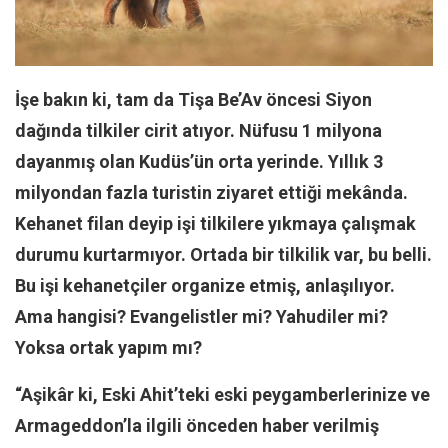
Facebook
Instagram
YouTube
İşe bakın ki, tam da Tişa Be’Av öncesi Siyon
Editörden
dağında tilkiler cirit atıyor. Nüfusu 1 milyona
Yazarlar
dayanmış olan Kudüs’ün orta yerinde. Yıllık 3
Kemal Özer
milyondan fazla turistin ziyaret ettiği mekânda.
Mahmut Toptaş
Kehanet filan deyip işi tilkilere yıkmaya çalışmak
Yvonne Ridley
durumu kurtarmıyor. Ortada bir tilkilik var, bu belli.
Barış Tarımcıoğlu
Bu işi kehanetçiler organize etmiş, anlaşılıyor.
Ömer Kayani
Ama hangisi? Evangelistler mi? Yahudiler mi?
Yoksa ortak yapım mı?
Yusuf Armağan
Hasanali Yıldırım
“Aşikâr ki, Eski Ahit’teki eski peygamberlerinize ve
Leyla Şerif Emin
Armageddon’la ilgili önceden haber verilmiş
Selçuk Türkyılmaz