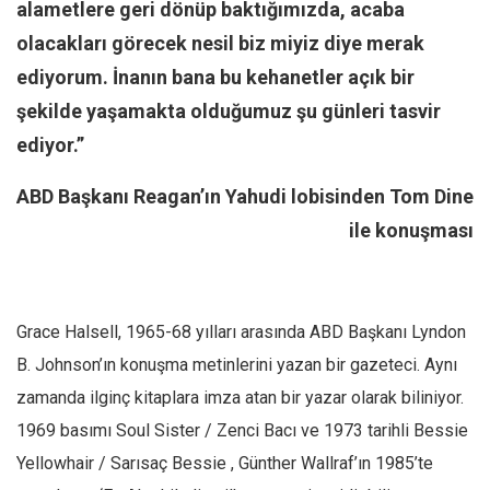
alametlere geri dönüp baktığımızda, acaba
Mehmet Ali Tekin
olacakları görecek nesil biz miyiz diye merak
Abir E. Nahas
ediyorum. İnanın bana bu kehanetler açık bir
Amina S. Jenenkovic
şekilde yaşamakta olduğumuz şu günleri tasvir
Bağdagül Öz
ediyor.”
Esra Elönü
ABD Başkanı Reagan’ın Yahudi lobisinden Tom Dine
» Yazar arşivi
ile konuşması
Bu Sayı
Tüm Sayılar
Grace Halsell, 1965-68 yılları arasında ABD Başkanı Lyndon
Kategoriler
B. Johnson’ın konuşma metinlerini yazan bir gazeteci. Aynı
Kültür Sanat
zamanda ilginç kitaplara imza atan bir yazar olarak biliniyor.
Kitap
1969 basımı Soul Sister / Zenci Bacı ve 1973 tarihli Bessie
Karisi kitap sualleri
Yellowhair / Sarısaç Bessie , Günther Wallraf’ın 1985’te
7 soruda bu hafta