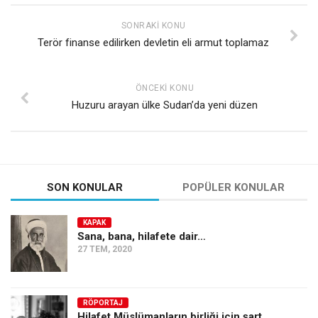
SONRAKI KONU
Terör finanse edilirken devletin eli armut toplamaz
ÖNCEKI KONU
Huzuru arayan ülke Sudan’da yeni düzen
SON KONULAR
POPÜLER KONULAR
KAPAK
Sana, bana, hilafete dair…
27 TEM, 2020
RÖPORTAJ
Hilafet Müslümanların birliği için şart