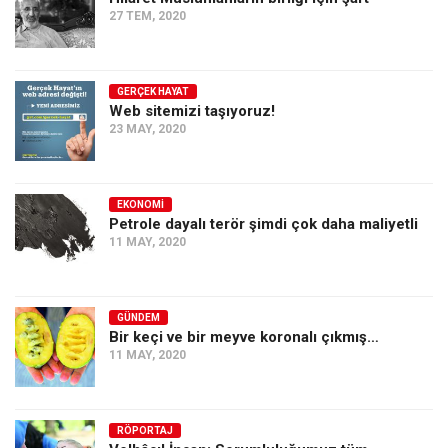
27 TEM, 2020
GERÇEK HAYAT
Web sitemizi taşıyoruz!
23 MAY, 2020
EKONOMI
Petrole dayalı terör şimdi çok daha maliyetli
11 MAY, 2020
GÜNDEM
Bir keçi ve bir meyve koronalı çıkmış…
11 MAY, 2020
RÖPORTAJ