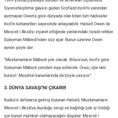
1909 yılında piyasaya sürülen ve Amerikan toplumunu
Siyonistleştirme gayesi güden Scofield İncili’ni yanından
ayırmayan Owen’a göre dünyada olan biten tüm hâdiseler
İncil’in kehanetleri sayesinde anlaşılabilir. Halsell Owen ile
Mescid-i Aksâ’yı ziyaret ettiğinde yanlarındaki İsrailli rehber
Süleyman Mâbedi’nden söz açar. Bunun üzerine Owen
aynen şöyle der:
“Müslümanların Mâbedi yok olacak. Biliyorsun, İncil’e göre
Süleyman Mâbedi yeniden inşa edilecek. Orası, işte tam
burası!. Musa’nın kanunlarında da böyle yazıyor.”
3. DÜNYA SAVAŞI’NI ÇIKARIR
Kudüs’e defalarca gelmiş bulunan Halsell, Müslümanların
Mescid-i Aksâ’ya duyduğu sevgi ve bağlılığı çok iyi bildiği
için bunun mümkün olamayacağını düşünür. Mescid-i