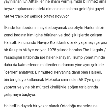
yayınlanan ‘En Alttakiler’ine ilham vermiş midir bilinmez ama
Ekonomi
beyaz toplumunda öteki olmanın ne anlama geldiğini gayet
Spor
net ve trajik bir şekilde ortaya koyuyor.
Manzara
İlkinde tüm bedenini siyaha boyamak suretiyle Harlemli bir
Sağlık
zenci kadının kimliğine bürünen ve değişik işlerde çalışan
Gıda-Beslenme
Halsell, ikincisinde Navajo Kızılderili olarak yaşamayı çarpıcı
Hayat
bir üslupta hikâye ediyor. 1978 yılında basılan The Illegals /
Türkiye
Yasadışılar kitabında ise hâlen kanayan, Trump yönetiminde
Siyaset
daha da katmerlenen mültecilerin dramını yine aynı şekilde
Dünya
‘içerden’ anlatıyor. Bir mülteci kervanına dâhil olan Halsell,
bin bir çileye katlanarak Meksika sınırından ABD’ye giriş
Avrupa
yapıyor ve yine bir mülteci kimliğiyle soğan tarlalarında
Asya
çalışmaya başlıyor.
Afrika
İslam Dünyası
Halsell’in duyarlı bir yazar olarak Ortadoğu meselesine