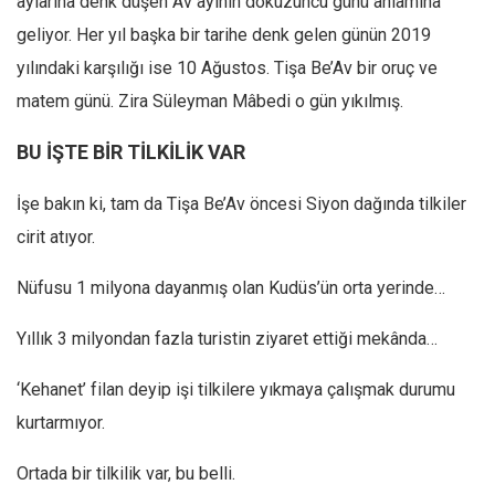
aylarına denk düşen Av ayının dokuzuncu günü anlamına
geliyor. Her yıl başka bir tarihe denk gelen günün 2019
yılındaki karşılığı ise 10 Ağustos. Tişa Be’Av bir oruç ve
matem günü. Zira Süleyman Mâbedi o gün yıkılmış.
BU İŞTE BİR TİLKİLİK VAR
İşe bakın ki, tam da Tişa Be’Av öncesi Siyon dağında tilkiler
cirit atıyor.
Nüfusu 1 milyona dayanmış olan Kudüs’ün orta yerinde…
Yıllık 3 milyondan fazla turistin ziyaret ettiği mekânda…
‘Kehanet’ filan deyip işi tilkilere yıkmaya çalışmak durumu
kurtarmıyor.
Ortada bir tilkilik var, bu belli.