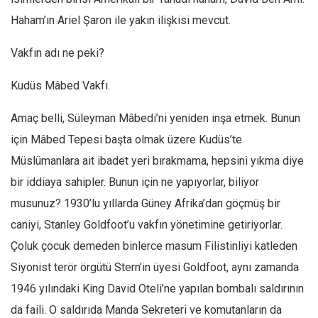
Haham’ın Ariel Şaron ile yakın ilişkisi mevcut.
Vakfın adı ne peki?
Kudüs Mâbed Vakfı.
Amaç belli, Süleyman Mâbedi’ni yeniden inşa etmek. Bunun
için Mâbed Tepesi başta olmak üzere Kudüs’te
Müslümanlara ait ibadet yeri bırakmama, hepsini yıkma diye
bir iddiaya sahipler. Bunun için ne yapıyorlar, biliyor
musunuz? 1930’lu yıllarda Güney Afrika’dan göçmüş bir
caniyi, Stanley Goldfoot’u vakfın yönetimine getiriyorlar.
Çoluk çocuk demeden binlerce masum Filistinliyi katleden
Siyonist terör örgütü Stern’in üyesi Goldfoot, aynı zamanda
1946 yılındaki King David Oteli’ne yapılan bombalı saldırının
da faili. O saldırıda Manda Sekreteri ve komutanların da