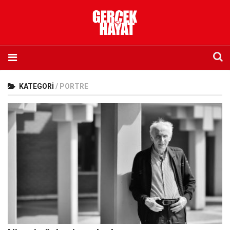
Anasayfa
KATEGORI
/
PORTRE
Hakkımızda
Künye
İletişim
Abone olmak istiyorum
Satış noktası listesi
Eksik sayıların temini
Sosyal Medya
Twitter