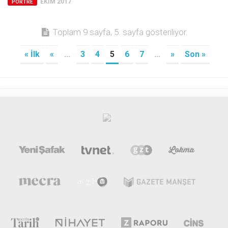
EKIM 2017
PORTRE
Toplam 9 sayfa, 5. sayfa gösteriliyor.
« İlk
«
...
3
4
5
6
7
...
»
Son »