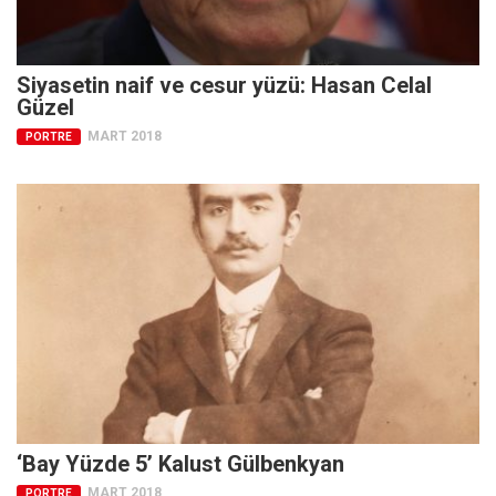
Ekonomi
Spor
Siyasetin naif ve cesur yüzü: Hasan Celal
Manzara
Güzel
Sağlık
MART 2018
PORTRE
Gıda-Beslenme
Hayat
Türkiye
Siyaset
Dünya
Avrupa
Asya
Afrika
‘Bay Yüzde 5’ Kalust Gülbenkyan
İslam Dünyası
MART 2018
PORTRE