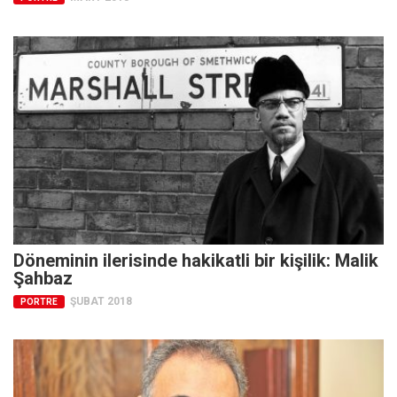
Amerika
Avustralya
Tarih
Düşünce
Dosyalar
Döneminin ilerisinde hakikatli bir kişilik: Malik
Şahbaz
ŞUBAT 2018
PORTRE