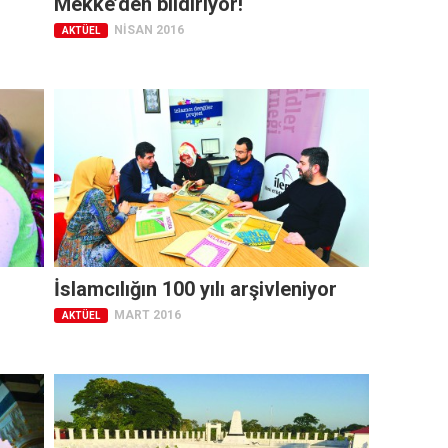
Mekke’den bildiriyor!
NISAN 2016
AKTÜEL
İslamcılığın 100 yılı arşivleniyor
MART 2016
AKTÜEL