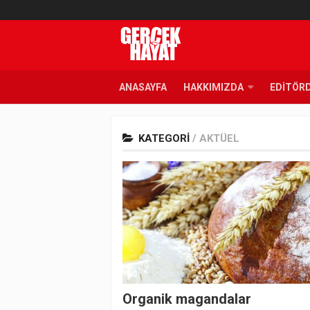
ANASAYFA
HAKKIMIZDA
EDITÖR
KATEGORI
/
AKTÜEL
Organik magandalar