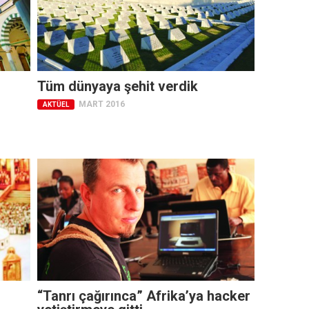
Tüm dünyaya şehit verdik
MART 2016
AKTÜEL
“Tanrı çağırınca” Afrika’ya hacker