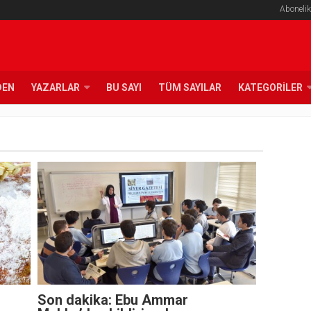
Abonelik
DEN
YAZARLAR
BU SAYI
TÜM SAYILAR
KATEGORILER
Son dakika: Ebu Ammar