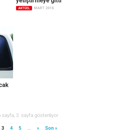
yetiştirmeye gitti
MART 2016
AKTÜEL
acak
sayfa, 3. sayfa gösteriliyor.
3
4
5
...
»
Son »