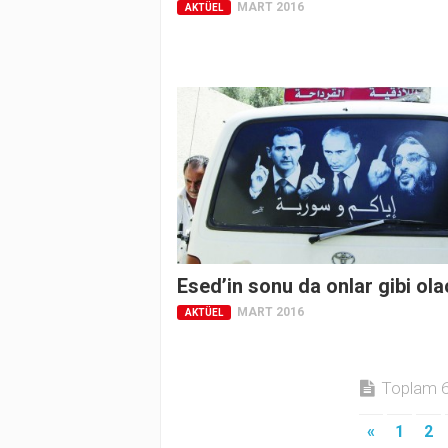
MART 2016
AKTÜEL
Esed’in sonu da onlar gibi ol
MART 2016
AKTÜEL
Toplam 6 
«
1
2