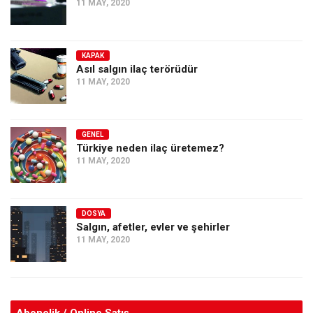
11 MAY, 2020
KAPAK
Asıl salgın ilaç terörüdür
11 MAY, 2020
GENEL
Türkiye neden ilaç üretemez?
11 MAY, 2020
DOSYA
Salgın, afetler, evler ve şehirler
11 MAY, 2020
Abonelik / Online Satış