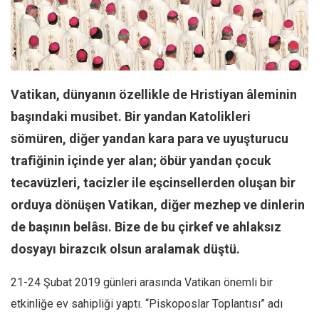
Facebook
Instagram
YouTube
Editörden
Vatikan, dünyanın özellikle de Hristiyan âleminin
Yazarlar
başındaki musibet. Bir yandan Katolikleri
Kemal Özer
sömüren, diğer yandan kara para ve uyuşturucu
Mahmut Toptaş
trafiğinin içinde yer alan; öbür yandan çocuk
Yvonne Ridley
tecavüzleri, tacizler ile eşcinsellerden oluşan bir
Barış Tarımcıoğlu
orduya dönüşen Vatikan, diğer mezhep ve dinlerin
Ömer Kayani
de başının belâsı. Bize de bu çirkef ve ahlaksız
Yusuf Armağan
dosyayı birazcık olsun aralamak düştü.
Hasanali Yıldırım
21-24 Şubat 2019 günleri arasında Vatikan önemli bir
Leyla Şerif Emin
etkinliğe ev sahipliği yaptı. “Piskoposlar Toplantısı” adı
Selçuk Türkyılmaz