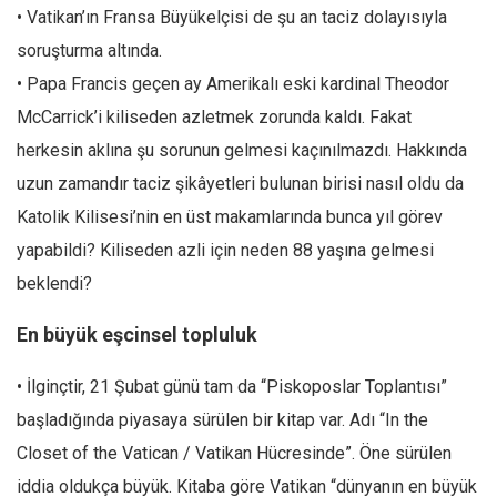
Amerika
• Vatikan’ın Fransa Büyükelçisi de şu an taciz dolayısıyla
Avustralya
soruşturma altında.
Tarih
• Papa Francis geçen ay Amerikalı eski kardinal Theodor
Düşünce
McCarrick’i kiliseden azletmek zorunda kaldı. Fakat
herkesin aklına şu sorunun gelmesi kaçınılmazdı. Hakkında
Dosyalar
uzun zamandır taciz şikâyetleri bulunan birisi nasıl oldu da
Katolik Kilisesi’nin en üst makamlarında bunca yıl görev
yapabildi? Kiliseden azli için neden 88 yaşına gelmesi
beklendi?
En büyük eşcinsel topluluk
• İlginçtir, 21 Şubat günü tam da “Piskoposlar Toplantısı”
başladığında piyasaya sürülen bir kitap var. Adı “In the
Closet of the Vatican / Vatikan Hücresinde”. Öne sürülen
iddia oldukça büyük. Kitaba göre Vatikan “dünyanın en büyük