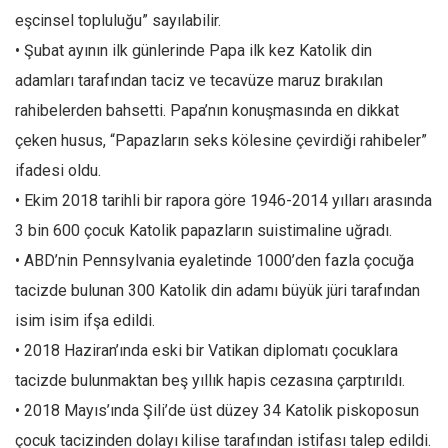
eşcinsel topluluğu” sayılabilir.
• Şubat ayının ilk günlerinde Papa ilk kez Katolik din
adamları tarafından taciz ve tecavüze maruz bırakılan
rahibelerden bahsetti. Papa’nın konuşmasında en dikkat
çeken husus, “Papazların seks kölesine çevirdiği rahibeler”
ifadesi oldu.
• Ekim 2018 tarihli bir rapora göre 1946-2014 yılları arasında
3 bin 600 çocuk Katolik papazların suistimaline uğradı.
• ABD’nin Pennsylvania eyaletinde 1000’den fazla çocuğa
tacizde bulunan 300 Katolik din adamı büyük jüri tarafından
isim isim ifşa edildi.
• 2018 Haziran’ında eski bir Vatikan diplomatı çocuklara
tacizde bulunmaktan beş yıllık hapis cezasına çarptırıldı.
• 2018 Mayıs’ında Şili’de üst düzey 34 Katolik piskoposun
çocuk tacizinden dolayı kilise tarafından istifası talep edildi.