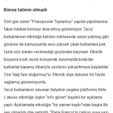
Kimse tatmin olmadı
Dört gün süren “Piskoposlar Toplantısı” yapıldı yapılmasına
fakat Vatikan kimseyi ikna etmiş görünmüyor. Taciz
kurbanlarının etkinliğe katılımı noktasında sorun yokmuş gibi
görünse de kamuoyunda sesi yüksek çıkan kurbanlara pek
fazla söz imkânı verilmediği gözlerden kaçmadı. Etkinlik
boyunca kısık sesle konuşmak durumunda bırakılan
kurbanlar kapanış itibariyle seslerini yükseltmeye başladılar.
Zira “dağ fare doğurmuş”tu. Etkinlik dişe dokunur bir fayda
sağlamış görünmüyordu.
Taciz kurbanlarını savunan İtalya’nın yegâne platformu Rete
L’abuso etkinliğe ilişkin “sıfır güven” başlıklı bir açıklama
yaptı. Açıklamada etkinliğin “bir zaman kaybı”ndan başka Bir
şey olmadığı dile getirildi, “Papa Francis’in çağrısı suya yazı