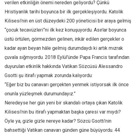
verilen etkinliğin önemi nereden geliyordu? Çünkü
Mehmet Ali Tekin
Hristiyanlık tarihi boyunca bir ilk gerçekleşiyordu. Katolik
Abir E. Nahas
Kilisesi’nin en üst düzeydeki 200 yöneticisi bir araya gelmiş
Amina S. Jenenkovic
“çocuk tecavüzleri”ni ilk kez konuşuyordu. Asırlar boyunca
üstü örtülen, görmezden gelinen, inkâr edilen gerçekler o
Bağdagül Öz
kadar ayan beyan hâle gelmiş durumdaydı ki artık mızrak
Esra Elönü
çuvala sığmıyordu. 2018 Eylül’ünde Papa Francis tarafından
» Yazar arşivi
duyurulan etkinlik hakkında Vatikan Sözcüsü Alessandro
Bu Sayı
Gsotti şu itirafı yapmak zorunda kalıyordu:
Tüm Sayılar
“Eğer biz bu canavarı gerçekten yenmek istiyorsak ilk önce
Kategoriler
onunla yüzleşmek durumundayız.”
Neredeyse her gün yeni bir skandalı ortaya çıkan Katolik
Kültür Sanat
Kilisesi’nin bu itirafı yapmaktan başka çaresi var mıydı?
Kitap
Öyle ya, gizle gizle nereye kadar? Sözcü Gsotti’nin
Karisi kitap sualleri
bahsettiği Vatikan canavarı günden güne büyüyordu. 44
7 soruda bu hafta