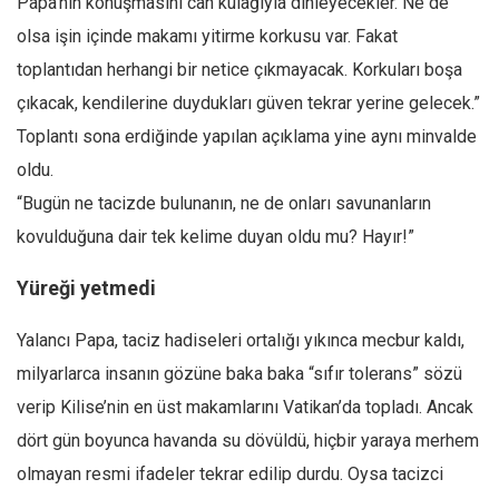
Papa’nın konuşmasını can kulağıyla dinleyecekler. Ne de
olsa işin içinde makamı yitirme korkusu var. Fakat
toplantıdan herhangi bir netice çıkmayacak. Korkuları boşa
çıkacak, kendilerine duydukları güven tekrar yerine gelecek.”
Toplantı sona erdiğinde yapılan açıklama yine aynı minvalde
oldu.
“Bugün ne tacizde bulunanın, ne de onları savunanların
kovulduğuna dair tek kelime duyan oldu mu? Hayır!”
Yüreği yetmedi
Yalancı Papa, taciz hadiseleri ortalığı yıkınca mecbur kaldı,
milyarlarca insanın gözüne baka baka “sıfır tolerans” sözü
verip Kilise’nin en üst makamlarını Vatikan’da topladı. Ancak
dört gün boyunca havanda su dövüldü, hiçbir yaraya merhem
olmayan resmi ifadeler tekrar edilip durdu. Oysa tacizci