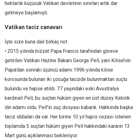
hektarlık küçücük Vatikan devletinin sınırları artık dar
Ekonomi
gelmeye başlamıştı.
Spor
Vatikan taciz canavarı
Manzara
Sağlık
İşte size buna dair birkaç not.
Gıda-Beslenme
• 2015 yılında bizzat Papa Francis tarafından göreve
Hayat
getirilen Vatikan Hazine Bakanı George Pell, yani Kilise’nin
Türkiye
Papa’dan sonraki üçüncü adamı 1996 yılında kilise
korosunda bulunan iki çocuğa tacizde bulunmaktan suçlu
Siyaset
bulundu ve hapse atıldı. 77 yaşındaki eski Avustralya
Dünya
kardinali Pell, bu suçtan hüküm giyen en üst düzey Katolik
Avrupa
din adamı oldu. Pell’in suç dosyası kabarık. Hakkında başka
Asya
taciz iddiaları da var. Her birine 10 yıl hapis cezası istenen
Afrika
toplamda 5 suçtan hüküm giyen Pell hakkındaki kararın 13
İslam Dünyası
Mart günü açıklanması bekleniyor.