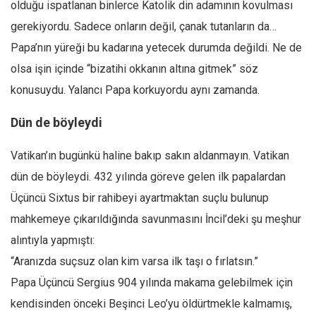
olduğu ispatlanan binlerce Katolik din adamının kovulması
gerekiyordu. Sadece onların değil, çanak tutanların da…
Papa’nın yüreği bu kadarına yetecek durumda değildi. Ne de
olsa işin içinde “bizatihi okkanın altına gitmek” söz
konusuydu. Yalancı Papa korkuyordu aynı zamanda.
Dün de böyleydi
Vatikan’ın bugünkü haline bakıp sakın aldanmayın. Vatikan
dün de böyleydi. 432 yılında göreve gelen ilk papalardan
Üçüncü Sixtus bir rahibeyi ayartmaktan suçlu bulunup
mahkemeye çıkarıldığında savunmasını İncil’deki şu meşhur
alıntıyla yapmıştı:
“Aranızda suçsuz olan kim varsa ilk taşı o fırlatsın.”
Papa Üçüncü Sergius 904 yılında makama gelebilmek için
kendisinden önceki Beşinci Leo’yu öldürtmekle kalmamış,