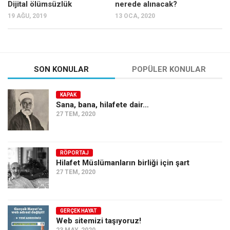
Dijital ölümsüzlük
nerede alınacak?
19 AĞU, 2019
13 OCA, 2020
SON KONULAR
POPÜLER KONULAR
KAPAK
Sana, bana, hilafete dair…
27 TEM, 2020
RÖPORTAJ
Hilafet Müslümanların birliği için şart
27 TEM, 2020
GERÇEK HAYAT
Web sitemizi taşıyoruz!
23 MAY, 2020