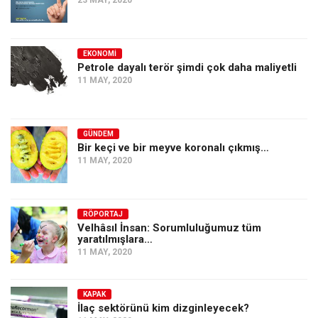
EKONOMI
Petrole dayalı terör şimdi çok daha maliyetli
11 MAY, 2020
GÜNDEM
Bir keçi ve bir meyve koronalı çıkmış…
11 MAY, 2020
RÖPORTAJ
Velhâsıl İnsan: Sorumluluğumuz tüm
yaratılmışlara…
11 MAY, 2020
KAPAK
İlaç sektörünü kim dizginleyecek?