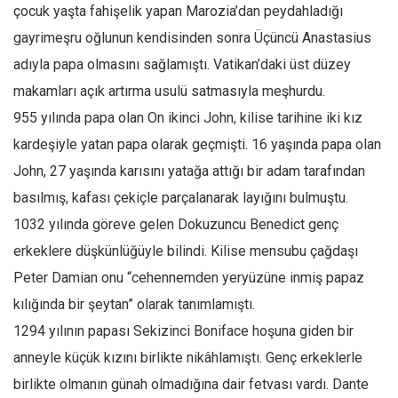
çocuk yaşta fahişelik yapan Marozia’dan peydahladığı
gayrimeşru oğlunun kendisinden sonra Üçüncü Anastasius
adıyla papa olmasını sağlamıştı. Vatikan’daki üst düzey
makamları açık artırma usulü satmasıyla meşhurdu.
955 yılında papa olan On ikinci John, kilise tarihine iki kız
kardeşiyle yatan papa olarak geçmişti. 16 yaşında papa olan
John, 27 yaşında karısını yatağa attığı bir adam tarafından
basılmış, kafası çekiçle parçalanarak layığını bulmuştu.
1032 yılında göreve gelen Dokuzuncu Benedict genç
erkeklere düşkünlüğüyle bilindi. Kilise mensubu çağdaşı
Peter Damian onu “cehennemden yeryüzüne inmiş papaz
kılığında bir şeytan” olarak tanımlamıştı.
1294 yılının papası Sekizinci Boniface hoşuna giden bir
anneyle küçük kızını birlikte nikâhlamıştı. Genç erkeklerle
birlikte olmanın günah olmadığına dair fetvası vardı. Dante