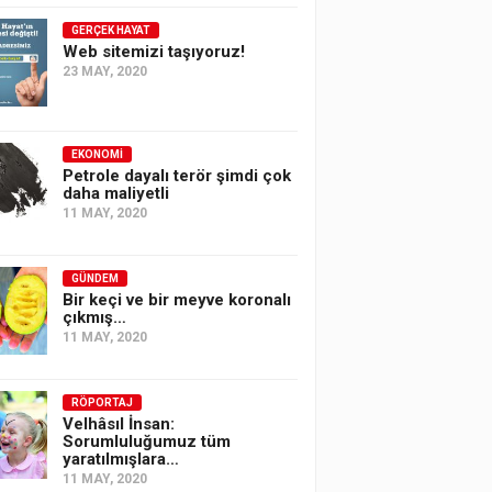
GERÇEK HAYAT
Web sitemizi taşıyoruz!
23 MAY, 2020
EKONOMI
Petrole dayalı terör şimdi çok
daha maliyetli
11 MAY, 2020
GÜNDEM
Bir keçi ve bir meyve koronalı
çıkmış…
11 MAY, 2020
RÖPORTAJ
Velhâsıl İnsan:
Sorumluluğumuz tüm
yaratılmışlara…
11 MAY, 2020