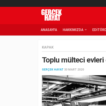
ANASAYFA
HAKKIMIZDA
EDITÖR
KAPAK
Toplu mülteci evler
GERÇEK HAYAT
30 MART 2020