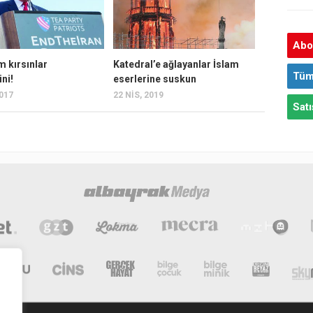
Abon
m kırsınlar
Katedral’e ağlayanlar İslam
Tüm
ini!
eserlerine suskun
2017
22 NIS, 2019
Satı