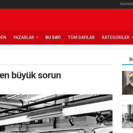
Abonelik
DEN
YAZARLAR
BU SAYI
TÜM SAYILAR
KATEGORILER
S
i en büyük sorun