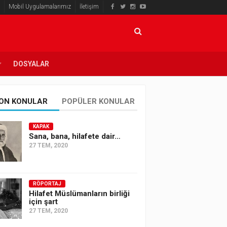
Mobil Uygulamalarımız
İletişim
DOSYALAR
ON KONULAR
POPÜLER KONULAR
KAPAK
Sana, bana, hilafete dair…
27 TEM, 2020
RÖPORTAJ
Hilafet Müslümanların birliği
için şart
27 TEM, 2020