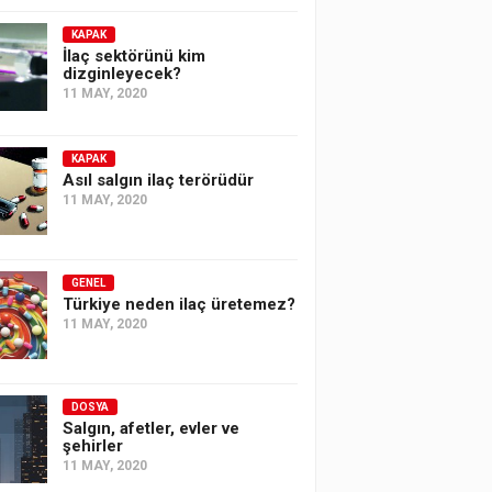
KAPAK
İlaç sektörünü kim
dizginleyecek?
11 MAY, 2020
KAPAK
Asıl salgın ilaç terörüdür
11 MAY, 2020
GENEL
Türkiye neden ilaç üretemez?
11 MAY, 2020
DOSYA
Salgın, afetler, evler ve
şehirler
11 MAY, 2020