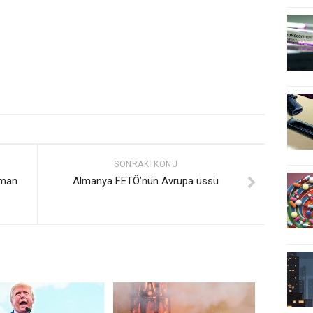
SONRAKI KONU
lman
Almanya FETÖ’nün Avrupa üssü