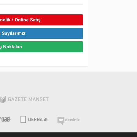
elik / Online Satış
 Sayılarımız
ş Noktaları