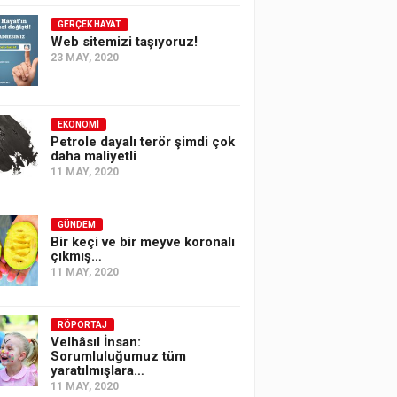
GERÇEK HAYAT
Web sitemizi taşıyoruz!
23 MAY, 2020
EKONOMI
Petrole dayalı terör şimdi çok
daha maliyetli
11 MAY, 2020
GÜNDEM
Bir keçi ve bir meyve koronalı
çıkmış…
11 MAY, 2020
RÖPORTAJ
Velhâsıl İnsan:
Sorumluluğumuz tüm
yaratılmışlara…
11 MAY, 2020