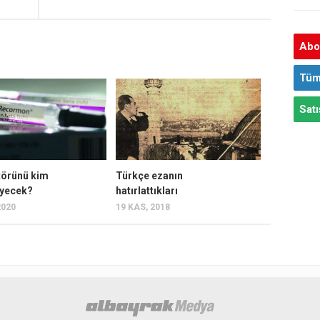
Abon
Tüm
Satı
ktörünü kim
Türkçe ezanın
eyecek?
hatırlattıkları
2020
19 KAS, 2018