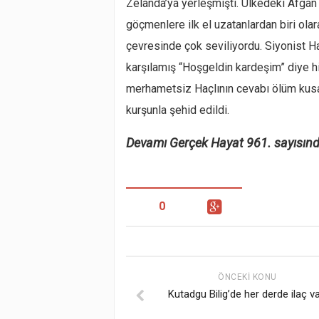
Zelanda’ya yerleşmişti. Ülkedeki Afgan 
göçmenlere ilk el uzatanlardan biri olar
çevresinde çok seviliyordu. Siyonist Ha
karşılamış “Hoşgeldin kardeşim” diye hit
merhametsiz Haçlının cevabı ölüm kus
kurşunla şehid edildi.
Devamı Gerçek Hayat 961. sayısınd
0
ÖNCEKI KONU
Kutadgu Bilig’de her derde ilaç va