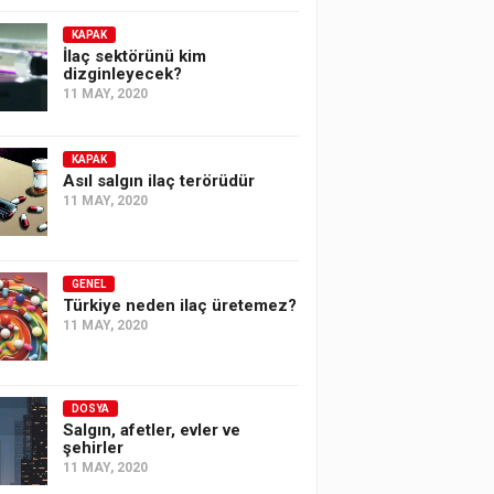
KAPAK
İlaç sektörünü kim
dizginleyecek?
11 MAY, 2020
KAPAK
Asıl salgın ilaç terörüdür
11 MAY, 2020
GENEL
Türkiye neden ilaç üretemez?
11 MAY, 2020
DOSYA
Salgın, afetler, evler ve
şehirler
11 MAY, 2020