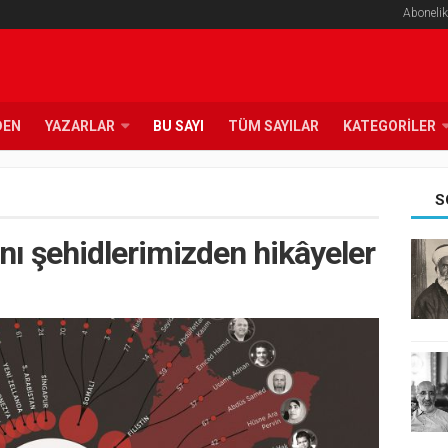
Abonelik
DEN
YAZARLAR
BU SAYI
TÜM SAYILAR
KATEGORILER
S
nı şehidlerimizden hikâyeler