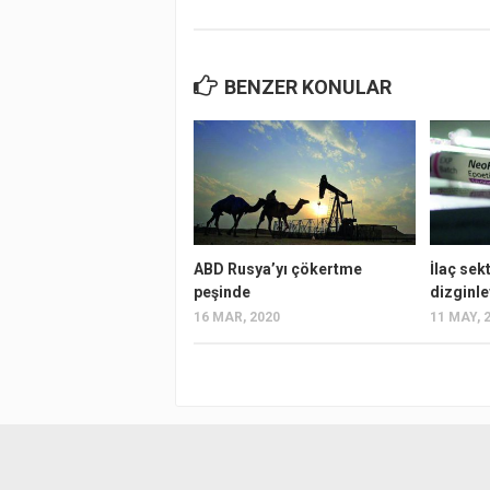
BENZER KONULAR
ABD Rusya’yı çökertme
İlaç se
peşinde
dizginl
16 MAR, 2020
11 MAY, 