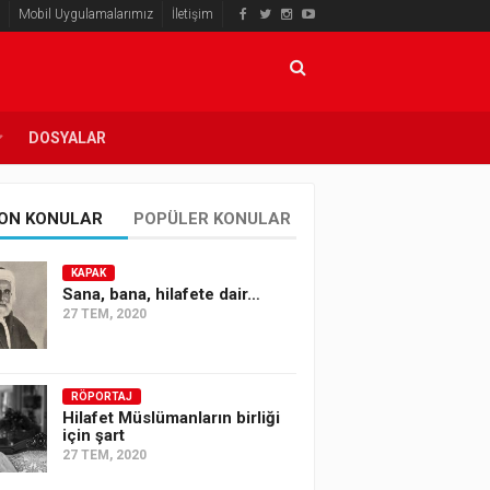
Mobil Uygulamalarımız
İletişim
DOSYALAR
ON KONULAR
POPÜLER KONULAR
KAPAK
Sana, bana, hilafete dair…
27 TEM, 2020
RÖPORTAJ
Hilafet Müslümanların birliği
için şart
27 TEM, 2020