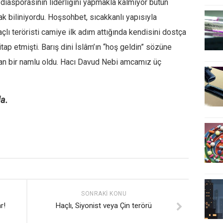
diasporasının liderliğini yapmakla kalmıyor bütün
ak biliniyordu. Hoşsohbet, sıcakkanlı yapısıyla
çlı teröristi camiye ilk adım attığında kendisini dostça
ap etmişti. Barış dini İslâm’ın “hoş geldin” sözüne
an bir namlu oldu. Hacı Davud Nebi amcamız üç
a.
SONRAKI KONU
r!
Haçlı, Siyonist veya Çin terörü