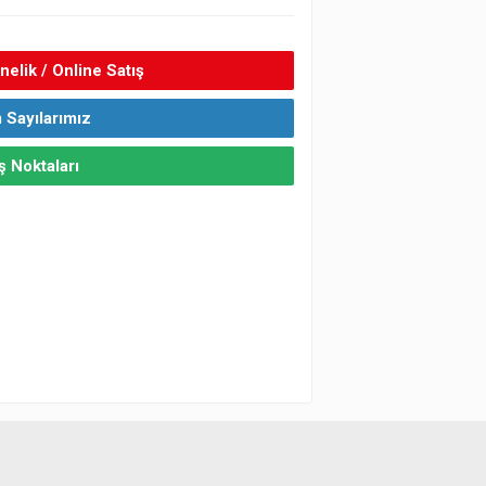
elik / Online Satış
 Sayılarımız
ş Noktaları