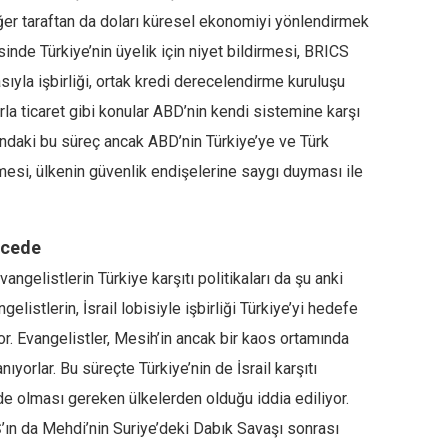
iğer taraftan da doları küresel ekonomiyi yönlendirmek
sinde Türkiye’nin üyelik için niyet bildirmesi, BRICS
yla işbirliği, ortak kredi derecelendirme kuruluşu
rla ticaret gibi konular ABD’nin kendi sistemine karşı
asındaki bu süreç ancak ABD’nin Türkiye’ye ve Türk
mesi, ülkenin güvenlik endişelerine saygı duyması ile
ncede
ngelistlerin Türkiye karşıtı politikaları da şu anki
listlerin, İsrail lobisiyle işbirliği Türkiye’yi hedefe
or. Evangelistler, Mesih’in ancak bir kaos ortamında
yorlar. Bu süreçte Türkiye’nin de İsrail karşıtı
nde olması gereken ülkelerden olduğu iddia ediliyor.
AŞ’ın da Mehdi’nin Suriye’deki Dabık Savaşı sonrası