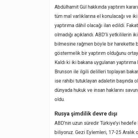
Abdülhamit Gül hakkında yaptırım kararı
tüm mal varlıklarına el konulacağı ve ik
yaptırıma dâhil olacağı ilan edildi. Faka
olmadığı açıklandı. ABD’li yetkililerin i
bilmesine rağmen böyle bir harekette bu
göstermelik bir yaptırım olduğunu orta
Kaldı ki iki bakana uygulanan yaptırıma
Brunson ile ilgili delilleri toplayan ba
ise rahibi tutuklayan adaletin başında o
dünyada hukuk ve insan haklarını savundu
oldu.
Rusya şimdilik devre dışı
ABD’nin uzun süredir Türkiye’yi hedefe k
biliyoruz. Gezi Eylemleri, 17-25 Aral