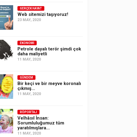
GERÇEK HAYAT
Web sitemizi taşıyoruz!
23 MAY, 2020
EKONOMI
Petrole dayalı terör şimdi çok
daha maliyetli
11 MAY, 2020
GÜNDEM
Bir keçi ve bir meyve koronalı
çıkmış…
11 MAY, 2020
RÖPORTAJ
Velhâsıl İnsan:
Sorumluluğumuz tüm
yaratılmışlara…
11 MAY, 2020