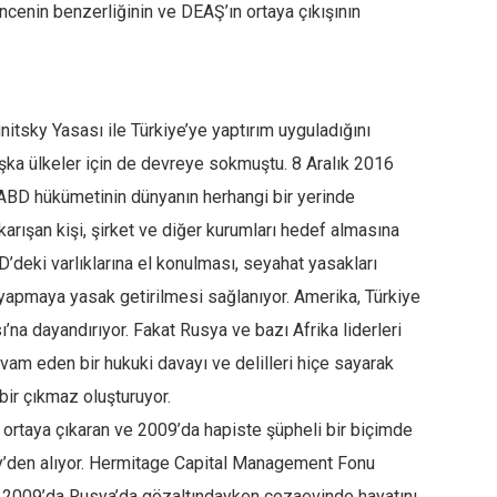
cenin benzerliğinin ve DEAŞ’ın ortaya çıkışının
nitsky Yasası ile Türkiye’ye yaptırım uyguladığını
ka ülkeler için de devreye sokmuştu. 8 Aralık 2016
ABD hükümetinin dünyanın herhangi bir yerinde
 karışan kişi, şirket ve diğer kurumları hedef almasına
BD’deki varlıklarına el konulması, seyahat yasakları
yapmaya yasak getirilmesi sağlanıyor. Amerika, Türkiye
ı’na dayandırıyor. Fakat Rusya ve bazı Afrika liderleri
vam eden bir hukuki davayı ve delilleri hiçe sayarak
ir çıkmaz oluşturuyor.
 ortaya çıkaran ve 2009’da hapiste şüpheli bir biçimde
y’den alıyor. Hermitage Capital Management Fonu
, 2009’da Rusya’da gözaltındayken cezaevinde hayatını