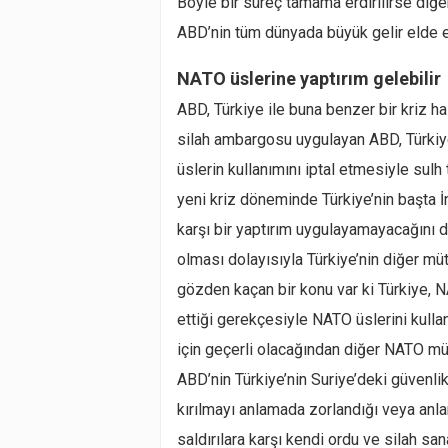
Böyle bir süreç tamama erdirilirse diğer
ABD’nin tüm dünyada büyük gelir elde et
NATO üslerine yaptırım gelebilir
ABD, Türkiye ile buna benzer bir kriz h
silah ambargosu uygulayan ABD, Türkiye’
üslerin kullanımını iptal etmesiyle sul
yeni kriz döneminde Türkiye’nin başta İ
karşı bir yaptırım uygulayamayacağını 
olması dolayısıyla Türkiye’nin diğer müt
gözden kaçan bir konu var ki Türkiye, N
ettiği gerekçesiyle NATO üslerini kulla
için geçerli olacağından diğer NATO mü
ABD’nin Türkiye’nin Suriye’deki güvenli
kırılmayı anlamada zorlandığı veya anla
saldırılara karşı kendi ordu ve silah sa