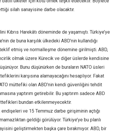
 batılı ülkeler için kötü örnek teşkil edecektir. Böylece
tiği silah sanayisine darbe olacaktır.
alini Kıbrıs Harekâtı döneminde de yaşamıştı. Türkiye’ye
nin de buna karşılık ülkedeki ABD’nin kullandığı
h teklif etmiş ve normalleşme dönemine girilmişti. ABD,
ncirlik olmak üzere Kürecik ve diğer üslerde kendisine
düşünüyor. Bunu düşünürken de buraların NATO üsleri
tefiklerini karşısına alamayacağını hesaplıyor. Fakat
ATO müttefiki olan ABD’nin kendi güvenliğini tehdit
nmasına yaptırım getirebilir. Bu yaptırım sadece ABD
ttefikleri bundan etkilenmeyecektir.
k endişeleri ve 15 Temmuz darbe girişiminin açtığı
mamazlıktan geldiği görülüyor. Türkiye’ye bu planlı
nayisini geliştirmekten başka çare bırakmıyor. ABD, bir