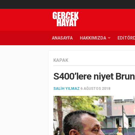
ANASAYFA
HAKKIMIZDA
EDITÖR
KAPAK
S400’lere niyet Bru
SALIH YILMAZ
6 AĞUSTOS 2018