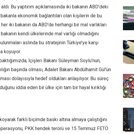
 aldı. Bu yaptırım açıklamasında iki bakanın ABD’deki
i bakanla ekonomik bağlantıları olan kişilerin de bu
t her iki bakanın da ABD’de herhangi bir mal varlıkları
ki bakanın kendi ülkelerinde mal varlığı olmadığını
lunmaları aslında bu stratejinin Türkiye’ye karşı
ya koyuyor.
 baktığımızda; İçişleri Bakanı Süleyman Soylu’nun,
kanlığın başında olması, Adalet Bakanı Abdülhamit Gül’ün
lması dolayısıyla hedef oldukları anlaşılıyor. Bu süreç
ğunu iddia eden bir ülke için tam bir hayal kırıklığı
oyarak farklı biçimde baskı altına almaya çalıştığını
ık operasyonu, PKK hendek terörü ve 15 Temmuz FETÖ