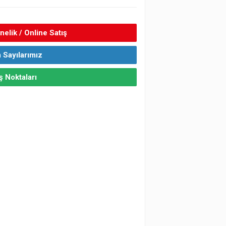
elik / Online Satış
 Sayılarımız
ş Noktaları