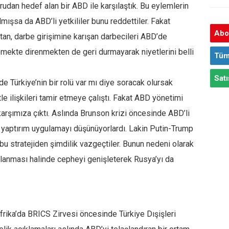
rudan hedef alan bir ABD ile karşılaştık. Bu eylemlerin
ışsa da ABD’li yetkililer bunu reddettiler. Fakat
Abon
tan, darbe girişimine karışan darbecileri ABD’de
emekte direnmekten de geri durmayarak niyetlerini belli
Tüm
Satı
de Türkiye’nin bir rolü var mı diye soracak olursak
tle ilişkileri tamir etmeye çalıştı. Fakat ABD yönetimi
 karşımıza çıktı. Aslında Brunson krizi öncesinde ABD’li
r yaptırım uygulamayı düşünüyorlardı. Lakin Putin-Trump
bu stratejiden şimdilik vazgeçtiler. Bunun nedeni olarak
ulanması halinde cepheyi genişleterek Rusya’yı da
ika’da BRICS Zirvesi öncesinde Türkiye Dışişleri