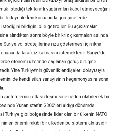
lik açıklamaları aslında ABD’yi telaşlandıran bir ortam
amak istediği tek taraflı yaptırımları kabul etmeyeceğini
ydır Türkiye ile İran konusunda görüşmelerde
istediğini bildiğini dile getirdiler. Bu açıklamalar
ne alındıktan sonra böyle bir kriz çıkarmaları aslında
 Suriye vd. stratejilerine rıza göstermesi için ikna
konusunda tarafsız kalmasını istemektedir. Suriye’de
rde otonomi üzerinde sağlanan görüş birliğine
dir. Yine Türkiye’nin güvenlik endişeleri dolayısıyla
emini de kendi silah sanayisinin hegemonyasını sona
ir.
h sistemlerinin etkisizleşmesine neden olabilecek bir
ncesinde Yunanistan’ın S300’leri aldığı dönemde
si Türkiye gibi bölgesinde lider olan bir ülkenin NATO
nin en önemli rakibi bir ülkeden bu sistemi almasıdır.