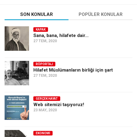
Amerika
Avustralya
SON KONULAR
POPÜLER KONULAR
Tarih
KAPAK
Düşünce
Sana, bana, hilafete dair…
27 TEM, 2020
Dosyalar
RÖPORTAJ
Hilafet Müslümanların birliği için şart
27 TEM, 2020
GERÇEK HAYAT
Web sitemizi taşıyoruz!
23 MAY, 2020
EKONOMI