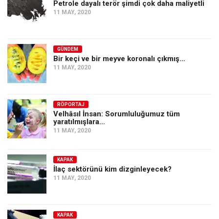
Petrole dayalı terör şimdi çok daha maliyetli
11 MAY, 2020
GÜNDEM
Bir keçi ve bir meyve koronalı çıkmış…
11 MAY, 2020
RÖPORTAJ
Velhâsıl İnsan: Sorumluluğumuz tüm
yaratılmışlara…
11 MAY, 2020
KAPAK
İlaç sektörünü kim dizginleyecek?
11 MAY, 2020
KAPAK