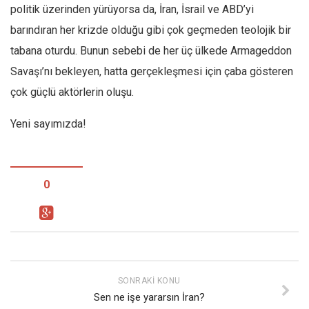
politik üzerinden yürüyorsa da, İran, İsrail ve ABD’yi
Mehmet Ali Tekin
barındıran her krizde olduğu gibi çok geçmeden teolojik bir
Abir E. Nahas
tabana oturdu. Bunun sebebi de her üç ülkede Armageddon
Amina S. Jenenkovic
Savaşı’nı bekleyen, hatta gerçekleşmesi için çaba gösteren
Bağdagül Öz
çok güçlü aktörlerin oluşu.
Esra Elönü
Yeni sayımızda!
» Yazar arşivi
Bu Sayı
0
Tüm Sayılar
Kategoriler
Kültür Sanat
Kitap
Karisi kitap sualleri
SONRAKI KONU
Sen ne işe yararsın İran?
7 soruda bu hafta