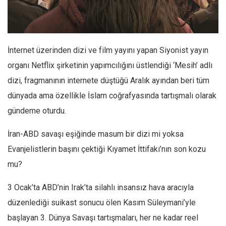
Facebook
Instagram
YouTube
İnternet üzerinden dizi ve film yayını yapan Siyonist yayın
Editörden
organı Netflix şirketinin yapımcılığını üstlendiği ‘Mesih’ adlı
Yazarlar
dizi, fragmanının internete düştüğü Aralık ayından beri tüm
Kemal Özer
dünyada ama özellikle İslam coğrafyasında tartışmalı olarak
Mahmut Toptaş
gündeme oturdu.
Yvonne Ridley
İran-ABD savaşı eşiğinde masum bir dizi mi yoksa
Barış Tarımcıoğlu
Evanjelistlerin başını çektiği Kıyamet İttifakı’nın son kozu
Ömer Kayani
mu?
Yusuf Armağan
3 Ocak’ta ABD’nin Irak’ta silahlı insansız hava aracıyla
Hasanali Yıldırım
düzenlediği suikast sonucu ölen Kasım Süleymani’yle
Leyla Şerif Emin
başlayan 3. Dünya Savaşı tartışmaları, her ne kadar reel
Selçuk Türkyılmaz