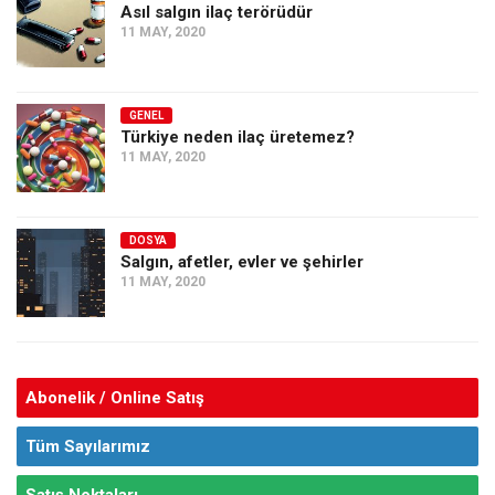
Asıl salgın ilaç terörüdür
11 MAY, 2020
GENEL
Türkiye neden ilaç üretemez?
11 MAY, 2020
DOSYA
Salgın, afetler, evler ve şehirler
11 MAY, 2020
Abonelik / Online Satış
Tüm Sayılarımız
Satış Noktaları