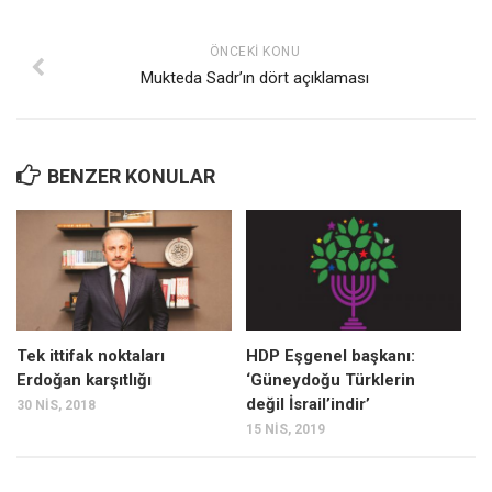
Ekonomi
ÖNCEKI KONU
Spor
Mukteda Sadr’ın dört açıklaması
Manzara
Sağlık
Gıda-Beslenme
BENZER KONULAR
Hayat
Türkiye
Siyaset
Dünya
Avrupa
Tek ittifak noktaları
HDP Eşgenel başkanı:
Erdoğan karşıtlığı
‘Güneydoğu Türklerin
Asya
değil İsrail’indir’
30 NIS, 2018
Afrika
15 NIS, 2019
İslam Dünyası