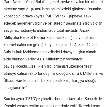
Parti Avukatı Yücel Bulut’un genel merkeze yakın bir internet
sitesine yaptığı şu açıklama önümüzdeki günlerde fırtınalar
kopacağını ortaya koydu: “MHP’yi haklı şüpheye sevk
edecek nedenler vardır ve bir süredir Bağımsız Yargıya olan
saygımız nedeniyle uhdemizde tutulmaktadır. Ancak
Milliyetçi Hareket Partisi, kurumsal kimliğine yönelmiş
küresel saldırının geldiği boyut karşısında, Ankara 12’inci
Sulh Hukuk Mahkemesi nezdindeki davaya ilişkin olarak
elde bulunan veriler Aziz Milletimizin vicdanıyla
paylaşılacaktır. Özellikle yargı organları üzerinde tesir
etmeye çalışan aktörler deşifre olduğunda; Türk Milletinin ve
Ülkücü Hareketin nasıl bir kumpasla karşı karşıya olduğu
anlaşılacaktır.”
Son bir aydır ‘FETÖ’ye yönelik daha net tavır alan Bahçeli de,
‘Paralel yapıya teslim edilecek partimiz yok’ diyerek kararı