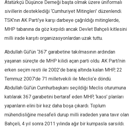
Amerika
Atatürkçü Düşünce Derneği başta olmak üzere üniformalı
sivillerin desteklediği ‘Cumhuriyet Mitingleri’ düzenlendi.
Avustralya
TSK’nın AK Parti’ye karşı darbeye çağrıldığı mitinglerde,
Tarih
MHP tabanına da göz kırpıldı ancak Devlet Bahçeli kitlesini
Düşünce
milli irade karşıtı organizasyonlardan uzak tuttu.
Dosyalar
Abdullah Gül’ün ‘367’ garabetine takılmasının ardından
yaşanan süreçte de MHP kilidi açan parti oldu. AK Parti’nin
erken seçim resti ile 2002’de baraj altında kalan MHP, 22
Temmuz 2007’de 71 milletvekili ile Meclis’e döndü.
Abdullah Gül’ün Cumhurbaşkanı seçildiği Meclis oturumuna
katılarak 367 garabetini bertaraf eden MHP, ‘kaos’ planları
yapanların elini bir kez daha boşa çıkardı. Toplum
mühendisliğine mesafeli durup milli iradeden yana tavır olan
Bahçeli, 4 yıl sonra 2011 yılında ağır bir kumpasla sarsıldı.