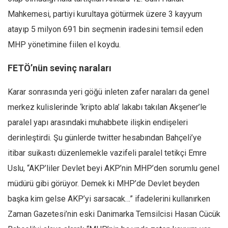
Mahkemesi, partiyi kurultaya götürmek üzere 3 kayyum
atayıp 5 milyon 691 bin seçmenin iradesini temsil eden
MHP yönetimine fiilen el koydu.
FETÖ’nün sevinç naraları
Karar sonrasında yeri göğü inleten zafer naraları da genel
merkez kulislerinde ‘kripto abla’ lakabı takılan Akşener’le
paralel yapı arasındaki muhabbete ilişkin endişeleri
derinleştirdi. Şu günlerde twitter hesabından Bahçeli’ye
itibar suikastı düzenlemekle vazifeli paralel tetikçi Emre
Uslu, “AKP’liler Devlet beyi AKP’nin MHP’den sorumlu genel
müdürü gibi görüyor. Demek ki MHP’de Devlet beyden
başka kim gelse AKP’yi sarsacak…” ifadelerini kullanırken
Zaman Gazetesi’nin eski Danimarka Temsilcisi Hasan Cücük