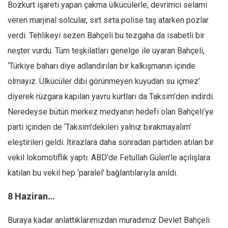
Bozkurt işareti yapan çakma ülkücülerle, devrimci selamı
veren marjinal solcular, sırt sırta polise taş atarken pozlar
verdi. Tehlikeyi sezen Bahçeli bu tezgaha da isabetli bir
neşter vurdu. Tüm teşkilatları genelge ile uyaran Bahçeli,
‘Türkiye baharı diye adlandırılan bir kalkışmanın içinde
olmayız. Ülkücüler dibi görünmeyen kuyudan su içmez’
diyerek rüzgara kapılan yavru kurtları da Taksim’den indirdi.
Neredeyse bütün merkez medyanın hedefi olan Bahçeli’ye
parti içinden de ‘Taksim’dekileri yalnız bırakmayalım’
eleştirileri geldi. İtirazlara daha sonradan partiden atılan bir
vekil lokomotiflik yaptı. ABD’de Fetullah Gülen’le açılışlara
katılan bu vekil hep ‘paralel’ bağlantılarıyla anıldı.
8 Haziran…
Buraya kadar anlattıklarımızdan muradımız Devlet Bahçeli