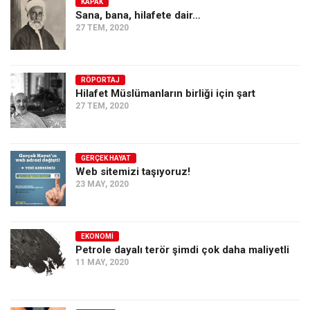
KAPAK
Sana, bana, hilafete dair…
27 TEM, 2020
RÖPORTAJ
Hilafet Müslümanların birliği için şart
27 TEM, 2020
GERÇEK HAYAT
Web sitemizi taşıyoruz!
23 MAY, 2020
EKONOMI
Petrole dayalı terör şimdi çok daha maliyetli
11 MAY, 2020