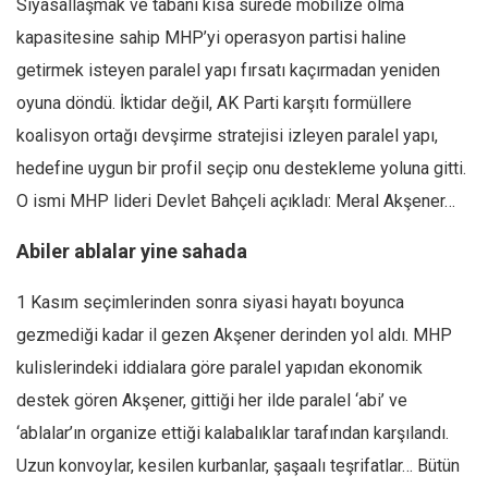
Siyasallaşmak ve tabanı kısa sürede mobilize olma
kapasitesine sahip MHP’yi operasyon partisi haline
getirmek isteyen paralel yapı fırsatı kaçırmadan yeniden
oyuna döndü. İktidar değil, AK Parti karşıtı formüllere
koalisyon ortağı devşirme stratejisi izleyen paralel yapı,
hedefine uygun bir profil seçip onu destekleme yoluna gitti.
O ismi MHP lideri Devlet Bahçeli açıkladı: Meral Akşener…
Abiler ablalar yine sahada
1 Kasım seçimlerinden sonra siyasi hayatı boyunca
gezmediği kadar il gezen Akşener derinden yol aldı. MHP
kulislerindeki iddialara göre paralel yapıdan ekonomik
destek gören Akşener, gittiği her ilde paralel ‘abi’ ve
‘ablalar’ın organize ettiği kalabalıklar tarafından karşılandı.
Uzun konvoylar, kesilen kurbanlar, şaşaalı teşrifatlar… Bütün