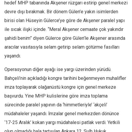
hedef MHP tabanında Akşener rüzgarı estirip genel merkezi
devre dışı bırakmak. Bir dönem Gülen’e yakın isimlerden
birisi olan Hüseyin Gülerce’ye göre de Akşener paralel yapı
ile sıcak ilişki içinde. “Meral Akşener cemaate çok yakındır
şahidi benim” diyen Gülerce göre Gülen’le Akşener arasında
aracılar vasıtasıyla selam getirip selam götürme fasılları
yaşandı.
Operasyonun diğer ayağı ise yargı üzerinden yürüdü.
Bahçeli’nin açıkladığı kongre tarihini beğenmeyen muhalifler
imza toplayarak olağanüstü kongre için genel merkeze
başvurdu. Yine MHP kulislerine göre imza toplama
sürecinde paralel yapının da ‘himmetleriyle’ ‘akçeli’
müdahaleler yaşandı. İmzalar genel merkezden dönünce
‘17-25 Aralık’ kokan yargı müdahalesi patlak verdi. Yetkili
olup olmadığı hala tartışılan Ankara 12. Sulh Hukuk