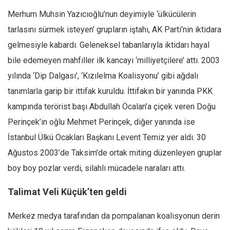
Merhum Muhsin Yazıcıoğlu’nun deyimiyle ‘ülkücülerin
Mehmet Ali Tekin
tarlasını sürmek isteyen’ grupların iştahı, AK Parti’nin iktidara
Abir E. Nahas
gelmesiyle kabardı. Geleneksel tabanlarıyla iktidarı hayal
Amina S. Jenenkovic
bile edemeyen mahfiller ilk kancayı ‘milliyetçilere’ attı. 2003
Bağdagül Öz
yılında ‘Dip Dalgası’, ‘Kızılelma Koalisyonu’ gibi ağdalı
Esra Elönü
tanımlarla garip bir ittifak kuruldu. İttifakın bir yanında PKK
» Yazar arşivi
kampında terörist başı Abdullah Öcalan’a çiçek veren Doğu
Bu Sayı
Perinçek’in oğlu Mehmet Perinçek, diğer yanında ise
İstanbul Ülkü Ocakları Başkanı Levent Temiz yer aldı. 30
Tüm Sayılar
Ağustos 2003’de Taksim’de ortak miting düzenleyen gruplar
Kategoriler
boy boy pozlar verdi, silahlı mücadele naraları attı.
Kültür Sanat
Talimat Veli Küçük’ten geldi
Kitap
Karisi kitap sualleri
Merkez medya tarafından da pompalanan koalisyonun derin
7 soruda bu hafta