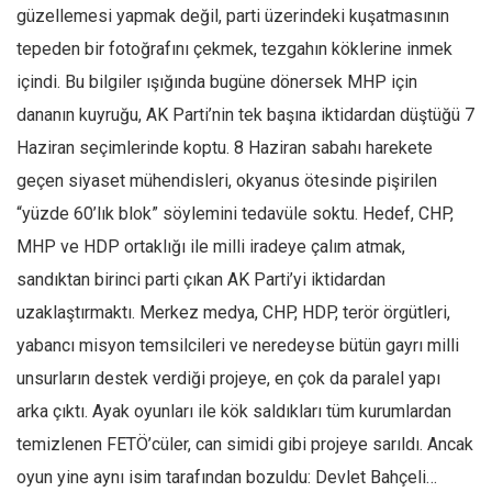
güzellemesi yapmak değil, parti üzerindeki kuşatmasının
tepeden bir fotoğrafını çekmek, tezgahın köklerine inmek
içindi. Bu bilgiler ışığında bugüne dönersek MHP için
dananın kuyruğu, AK Parti’nin tek başına iktidardan düştüğü 7
Haziran seçimlerinde koptu. 8 Haziran sabahı harekete
geçen siyaset mühendisleri, okyanus ötesinde pişirilen
“yüzde 60’lık blok” söylemini tedavüle soktu. Hedef, CHP,
MHP ve HDP ortaklığı ile milli iradeye çalım atmak,
sandıktan birinci parti çıkan AK Parti’yi iktidardan
uzaklaştırmaktı. Merkez medya, CHP, HDP, terör örgütleri,
yabancı misyon temsilcileri ve neredeyse bütün gayrı milli
unsurların destek verdiği projeye, en çok da paralel yapı
arka çıktı. Ayak oyunları ile kök saldıkları tüm kurumlardan
temizlenen FETÖ’cüler, can simidi gibi projeye sarıldı. Ancak
oyun yine aynı isim tarafından bozuldu: Devlet Bahçeli…