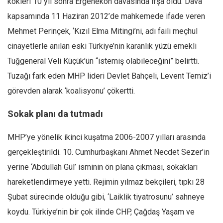
kökleri 10 yıl sonra Ergenekon davasında ifşa oldu. Dava
Ekonomi
kapsamında 11 Haziran 2012’de mahkemede ifade veren
Spor
Mehmet Perinçek, ‘Kızıl Elma Mitingi’ni, adı faili meçhul
Manzara
cinayetlerle anılan eski Türkiye’nin karanlık yüzü emekli
Tuğgeneral Veli Küçük’ün “istemiş olabileceğini” belirtti.
Sağlık
Tuzağı fark eden MHP lideri Devlet Bahçeli, Levent Temiz’i
Gıda-Beslenme
görevden alarak ‘koalisyonu’ çökertti.
Hayat
Türkiye
Sokak planı da tutmadı
Siyaset
MHP’ye yönelik ikinci kuşatma 2006-2007 yılları arasında
Dünya
gerçekleştirildi. 10. Cumhurbaşkanı Ahmet Necdet Sezer’in
Avrupa
yerine ‘Abdullah Gül’ isminin ön plana çıkması, sokakları
Asya
hareketlendirmeye yetti. Rejimin yılmaz bekçileri, tıpkı 28
Afrika
Şubat sürecinde olduğu gibi, ‘Laiklik tiyatrosunu’ sahneye
İslam Dünyası
koydu. Türkiye’nin bir çok ilinde CHP, Çağdaş Yaşam ve