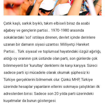
Facebook
Instagram
YouTube
Çatık kaşlı, sarkık bıyıklı, takım elbiseli biraz da asabi
Editörden
ağabey ve gençlerin partisi… 1970-1980 arasında
Yazarlar
sokaklardaki ‘sol’ istilaya direnen, devlet içinde derinlere
Kemal Özer
uzanan bir damarın siyasi uzantısı: Milliyetçi Hareket
Mahmut Toptaş
Partisi… Türk siyasal ve toplumsal hayatındaki özgül ağırlığı,
Yvonne Ridley
aldığı oy oranının çok üstünde olan parti, son günlerde çok
bilinmeyenli bir ‘kurultay’ denklemi ile karşı karşıya. Süreci
Barış Tarımcıoğlu
sadece parti içi mücadele olarak okumak şüphesiz ki
Ömer Kayani
Türkiye gerçeklerini bilmemek olur. Çünkü MHP, Türkiye
Yusuf Armağan
üzerinde hesaplar yapanların ellerini sokmaya çalıştıkları ilk
Hasanali Yıldırım
adreslerden birisi. Sadece son 20 yılda parti üzerindeki
Leyla Şerif Emin
kuşatmalar da bunun göstergesi.
Selçuk Türkyılmaz