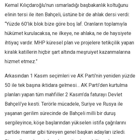
Kemal Kılıçdaroğlu’nun ısmarladığı başbakanlık koltuğunu
elinin tersi ile iten Bahçeli, üstüne bir de ahlak dersi verdi:
“Yüzde 60’lık blok bize göre boş laf. Oranların toplamıyla
hükümet kurulacaksa, ne ilkeye, ne ahlaka, ne de haysiyete
ihtiyaç vardır. MHP küresel plan ve projelere tetikçilik yapan
kiralık katillerin hiçbir şart altında meşruiyet kazanmalarına
hizmet etmez.”
Arkasından 1 Kasım seçimleri ve AK Parti’nin yeniden yüzde
50 ile tek başına iktidara gelmesi… AK Parti’den kurtulma
planları yapan tüm mahfiller 2 Kasım’da faturayı Devlet
Bahçeli’ye kesti. Terörle mücadele, Suriye ve Rusya ile
yaşanan gerilim sürecinde de Bahçeli milli bir duruş
sergileyince, köşe başlarından yükselen istifa çağrılarını
partide mantar gibi türeyen genel başkan adayları izledi.