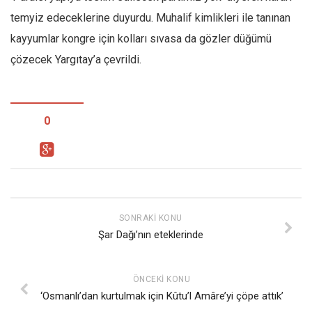
temyiz edeceklerine duyurdu. Muhalif kimlikleri ile tanınan
kayyumlar kongre için kolları sıvasa da gözler düğümü
çözecek Yargıtay’a çevrildi.
0
SONRAKI KONU
Şar Dağı’nın eteklerinde
ÖNCEKI KONU
‘Osmanlı’dan kurtulmak için Kûtu’l Amâre’yi çöpe attık’