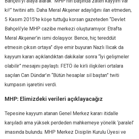
Bahçeli’yi alaya alarak “MHP’nin başında zaten kayyım var
ki!” twitini attı. Daha Meral Akşener adaylığını ilan etmeden,
5 Kasım 2015’te köşe tuttuğu korsan gazeteden “Devlet
Bahçeli’yle MHP cazibe merkezi oluşturamıyor. Etrafta
Meral Akşener’in ismi dolaşıyor. Bence, hiç tereddüt
etmesin çıksın ortaya” diye emir buyuran Nazlı Ilıcak da
kayyum kararı açıklandıktan dakikalar sonra “İyi gelişmeler
olabilir” mesajını paylaştı. FETÖ ile kirli ilişkileri ortalara
saçılan Can Dündar’ın “Bütün hesaplar sil baştan” twiti
kumpasın işaretini verdi.
MHP: Elimizdeki verileri açıklayacağız
Tepesine kayyum atanan Genel Merkez kararı itidalle
karşıladı ama yüksek perdeden mahkemeye yönelik ‘paralel’
imasında bulundu. MHP Merkez Disiplin Kurulu Üyesi ve