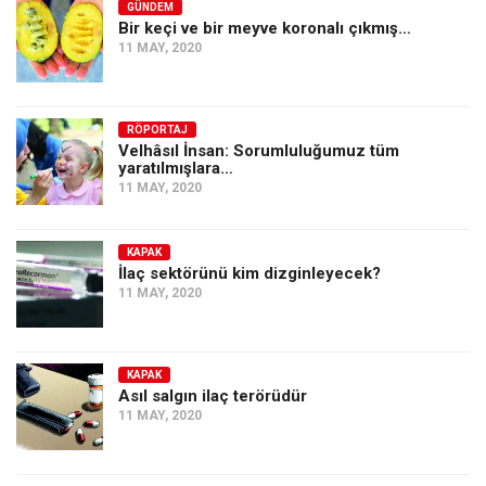
GÜNDEM
Bir keçi ve bir meyve koronalı çıkmış…
11 MAY, 2020
RÖPORTAJ
Velhâsıl İnsan: Sorumluluğumuz tüm
yaratılmışlara…
11 MAY, 2020
KAPAK
İlaç sektörünü kim dizginleyecek?
11 MAY, 2020
KAPAK
Asıl salgın ilaç terörüdür
11 MAY, 2020