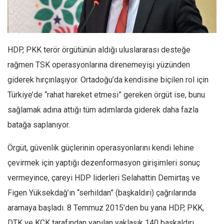
Facebook
Instagram
YouTube
HDP, PKK terör örgütünün aldığı uluslararası desteğe
Editörden
rağmen TSK operasyonlarına direnemeyişi yüzünden
Yazarlar
giderek hırçınlaşıyor. Ortadoğu’da kendisine biçilen rol için
Kemal Özer
Türkiye’de “rahat hareket etmesi” gereken örgüt ise, bunu
Mahmut Toptaş
sağlamak adına attığı tüm adımlarda giderek daha fazla
Yvonne Ridley
batağa saplanıyor.
Barış Tarımcıoğlu
Örgüt, güvenlik güçlerinin operasyonlarını kendi lehine
Ömer Kayani
çevirmek için yaptığı dezenformasyon girişimleri sonuç
Yusuf Armağan
vermeyince, çareyi HDP liderleri Selahattin Demirtaş ve
Hasanali Yıldırım
Figen Yüksekdağ’ın “serhildan” (başkaldırı) çağrılarında
Leyla Şerif Emin
aramaya başladı. 8 Temmuz 2015’den bu yana HDP, PKK,
DTK ve KCK tarafından yapılan yaklaşık 140 başkaldırı
Selçuk Türkyılmaz