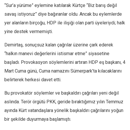
“Sur’a yürüme” eylemine katılarak Kürtçe “Biz barış değil
Ekonomi
savaş istiyoruz” diye bağıranlar oldu. Ancak bu eylemlerde
Spor
yer alanların birçoğu, HDP ile ilişiği olan parti üyeleriydi; halk
Manzara
yine destek vermemişti.
Sağlık
Demirtaş, sonuçsuz kalan çağrılar üzerine çark ederek
Gıda-Beslenme
“halkın manevi değerlerini istismar etme” siyasetine
Hayat
başladı. Provokasyon söylemlerini artıran HDP eş başkanı, 4
Türkiye
Mart Cuma günü, Cuma namazını Sümerpark’ta kılacaklarını
Siyaset
belirterek herkesi davet etti.
Dünya
Bu provokatör söylemler ve başkaldırı çağrıları yeni değil
Avrupa
aslında. Terör örgütü PKK, geride bıraktığımız yılın Temmuz
Asya
ayında Kürt vatandaşlara yönelik başkaldırı çağrılarını yoğun
Afrika
bir şekilde duyurmaya başlamıştı.
İslam Dünyası