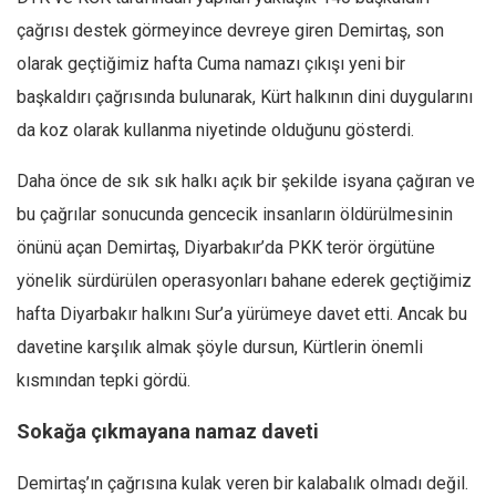
çağrısı destek görmeyince devreye giren Demirtaş, son
Mehmet Ali Tekin
olarak geçtiğimiz hafta Cuma namazı çıkışı yeni bir
Abir E. Nahas
başkaldırı çağrısında bulunarak, Kürt halkının dini duygularını
Amina S. Jenenkovic
da koz olarak kullanma niyetinde olduğunu gösterdi.
Bağdagül Öz
Daha önce de sık sık halkı açık bir şekilde isyana çağıran ve
Esra Elönü
bu çağrılar sonucunda gencecik insanların öldürülmesinin
» Yazar arşivi
önünü açan Demirtaş, Diyarbakır’da PKK terör örgütüne
Bu Sayı
yönelik sürdürülen operasyonları bahane ederek geçtiğimiz
Tüm Sayılar
hafta Diyarbakır halkını Sur’a yürümeye davet etti. Ancak bu
Kategoriler
davetine karşılık almak şöyle dursun, Kürtlerin önemli
Kültür Sanat
kısmından tepki gördü.
Kitap
Sokağa çıkmayana namaz daveti
Karisi kitap sualleri
Demirtaş’ın çağrısına kulak veren bir kalabalık olmadı değil.
7 soruda bu hafta