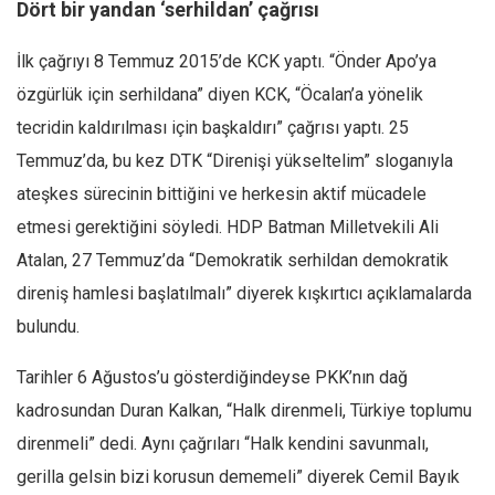
Amerika
Dört bir yandan ‘serhildan’ çağrısı
Avustralya
İlk çağrıyı 8 Temmuz 2015’de KCK yaptı. “Önder Apo’ya
Tarih
özgürlük için serhildana” diyen KCK, “Öcalan’a yönelik
Düşünce
tecridin kaldırılması için başkaldırı” çağrısı yaptı. 25
Dosyalar
Temmuz’da, bu kez DTK “Direnişi yükseltelim” sloganıyla
ateşkes sürecinin bittiğini ve herkesin aktif mücadele
etmesi gerektiğini söyledi. HDP Batman Milletvekili Ali
Atalan, 27 Temmuz’da “Demokratik serhildan demokratik
direniş hamlesi başlatılmalı” diyerek kışkırtıcı açıklamalarda
bulundu.
Tarihler 6 Ağustos’u gösterdiğindeyse PKK’nın dağ
kadrosundan Duran Kalkan, “Halk direnmeli, Türkiye toplumu
direnmeli” dedi. Aynı çağrıları “Halk kendini savunmalı,
gerilla gelsin bizi korusun dememeli” diyerek Cemil Bayık