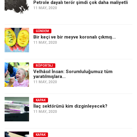
Petrole dayalı terör şimdi çok daha maliyetli
11 MAY, 2020
GÜNDEM
Bir keçi ve bir meyve koronalı çıkmış…
11 MAY, 2020
RÖPORTAJ
Velhâsıl İnsan: Sorumluluğumuz tüm
yaratılmışlara…
11 MAY, 2020
KAPAK
İlaç sektörünü kim dizginleyecek?
11 MAY, 2020
KAPAK