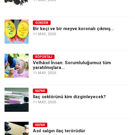
11 MAY, 2020
GÜNDEM
Bir keçi ve bir meyve koronalı çıkmış…
11 MAY, 2020
RÖPORTAJ
Velhâsıl İnsan: Sorumluluğumuz tüm
yaratılmışlara…
11 MAY, 2020
KAPAK
İlaç sektörünü kim dizginleyecek?
11 MAY, 2020
KAPAK
Asıl salgın ilaç terörüdür