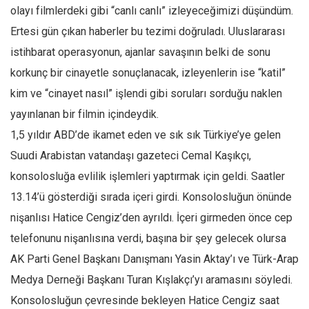
olayı filmlerdeki gibi “canlı canlı” izleyeceğimizi düşündüm.
Ekonomi
Ertesi gün çıkan haberler bu tezimi doğruladı. Uluslararası
Spor
istihbarat operasyonun, ajanlar savaşının belki de sonu
Manzara
korkunç bir cinayetle sonuçlanacak, izleyenlerin ise “katil”
Sağlık
kim ve “cinayet nasıl” işlendi gibi soruları sorduğu naklen
Gıda-Beslenme
yayınlanan bir filmin içindeydik.
Hayat
1,5 yıldır ABD’de ikamet eden ve sık sık Türkiye’ye gelen
Türkiye
Suudi Arabistan vatandaşı gazeteci Cemal Kaşıkçı,
konsolosluğa evlilik işlemleri yaptırmak için geldi. Saatler
Siyaset
13.14’ü gösterdiği sırada içeri girdi. Konsolosluğun önünde
Dünya
nişanlısı Hatice Cengiz’den ayrıldı. İçeri girmeden önce cep
Avrupa
telefonunu nişanlısına verdi, başına bir şey gelecek olursa
Asya
AK Parti Genel Başkanı Danışmanı Yasin Aktay’ı ve Türk-Arap
Afrika
Medya Derneği Başkanı Turan Kışlakçı’yı aramasını söyledi.
İslam Dünyası
Konsolosluğun çevresinde bekleyen Hatice Cengiz saat