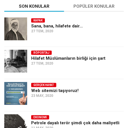
SON KONULAR
POPÜLER KONULAR
KAPAK
Sana, bana, hilafete dair…
27 TEM, 2020
RÖPORTAJ
Hilafet Müslümanların birliği için şart
27 TEM, 2020
GERÇEK HAYAT
Web sitemizi taşıyoruz!
23 MAY, 2020
EKONOMI
Petrole dayalı terör şimdi çok daha maliyetli