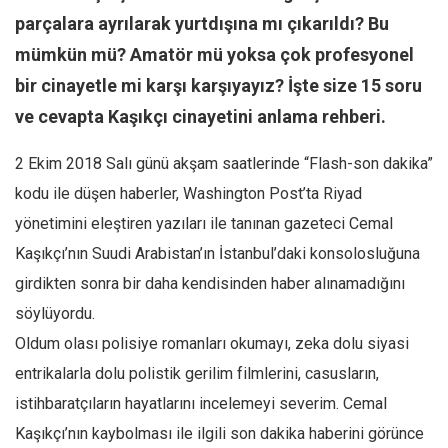
parçalara ayrılarak yurtdışına mı çıkarıldı? Bu
Mehmet Ali Tekin
mümkün mü? Amatör mü yoksa çok profesyonel
Abir E. Nahas
bir cinayetle mi karşı karşıyayız? İşte size 15 soru
Amina S. Jenenkovic
ve cevapta Kaşıkçı cinayetini anlama rehberi.
Bağdagül Öz
2 Ekim 2018 Salı günü akşam saatlerinde “Flash-son dakika”
Esra Elönü
kodu ile düşen haberler, Washington Post’ta Riyad
» Yazar arşivi
yönetimini eleştiren yazıları ile tanınan gazeteci Cemal
Bu Sayı
Kaşıkçı’nın Suudi Arabistan’ın İstanbul’daki konsolosluğuna
Tüm Sayılar
girdikten sonra bir daha kendisinden haber alınamadığını
Kategoriler
söylüyordu.
Kültür Sanat
Oldum olası polisiye romanları okumayı, zeka dolu siyasi
entrikalarla dolu polistik gerilim filmlerini, casusların,
Kitap
istihbaratçıların hayatlarını incelemeyi severim. Cemal
Karisi kitap sualleri
Kaşıkçı’nın kaybolması ile ilgili son dakika haberini görünce
7 soruda bu hafta