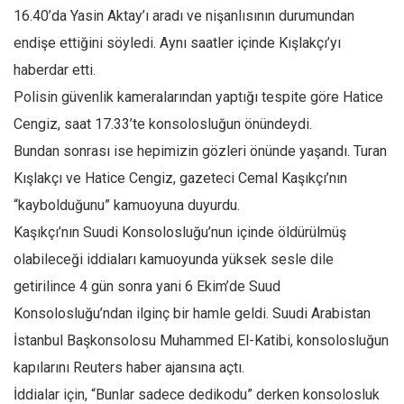
Amerika
16.40’da Yasin Aktay’ı aradı ve nişanlısının durumundan
Avustralya
endişe ettiğini söyledi. Aynı saatler içinde Kışlakçı’yı
Tarih
haberdar etti.
Düşünce
Polisin güvenlik kameralarından yaptığı tespite göre Hatice
Cengiz, saat 17.33’te konsolosluğun önündeydi.
Dosyalar
Bundan sonrası ise hepimizin gözleri önünde yaşandı. Turan
Kışlakçı ve Hatice Cengiz, gazeteci Cemal Kaşıkçı’nın
“kaybolduğunu” kamuoyuna duyurdu.
Kaşıkçı’nın Suudi Konsolosluğu’nun içinde öldürülmüş
olabileceği iddiaları kamuoyunda yüksek sesle dile
getirilince 4 gün sonra yani 6 Ekim’de Suud
Konsolosluğu’ndan ilginç bir hamle geldi. Suudi Arabistan
İstanbul Başkonsolosu Muhammed El-Katibi, konsolosluğun
kapılarını Reuters haber ajansına açtı.
İddialar için, “Bunlar sadece dedikodu” derken konsolosluk