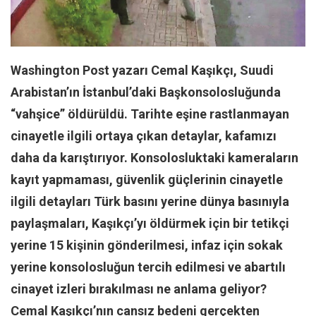
Facebook
Instagram
YouTube
Washington Post yazarı Cemal Kaşıkçı, Suudi
Editörden
Arabistan’ın İstanbul’daki Başkonsolosluğunda
Yazarlar
“vahşice” öldürüldü. Tarihte eşine rastlanmayan
Kemal Özer
cinayetle ilgili ortaya çıkan detaylar, kafamızı
Mahmut Toptaş
daha da karıştırıyor. Konsolosluktaki kameraların
Yvonne Ridley
kayıt yapmaması, güvenlik güçlerinin cinayetle
Barış Tarımcıoğlu
ilgili detayları Türk basını yerine dünya basınıyla
paylaşmaları, Kaşıkçı’yı öldürmek için bir tetikçi
Ömer Kayani
yerine 15 kişinin gönderilmesi, infaz için sokak
Yusuf Armağan
yerine konsolosluğun tercih edilmesi ve abartılı
Hasanali Yıldırım
cinayet izleri bırakılması ne anlama geliyor?
Leyla Şerif Emin
Cemal Kaşıkçı’nın cansız bedeni gerçekten
Selçuk Türkyılmaz