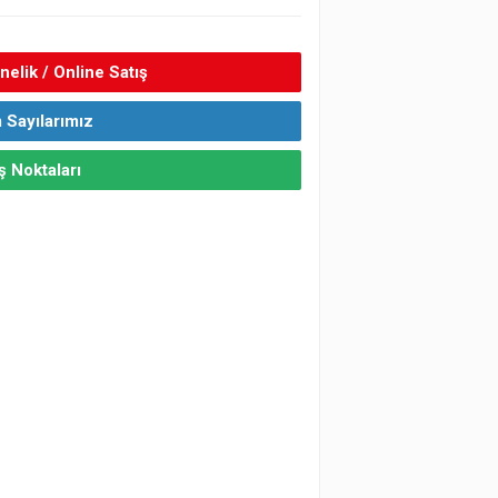
elik / Online Satış
 Sayılarımız
ş Noktaları