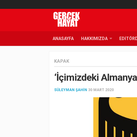
ANASAYFA
HAKKIMIZDA
EDITÖR
KAPAK
‘İçimizdeki Almanya’
SÜLEYMAN ŞAHIN
30 MART 2020