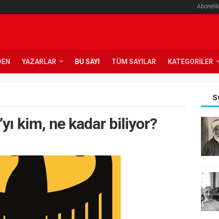
Abonelik
DEN
YAZARLAR
BU SAYI
TÜM SAYILAR
KATEGORILER
S
yı kim, ne kadar biliyor?