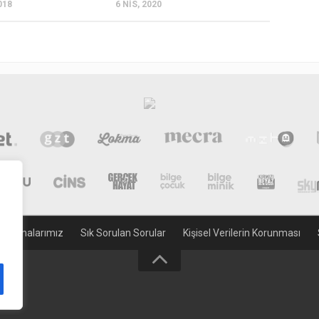
018
6 NIS, 2020
gulamalarımız
Sık Sorulan Sorular
Kişisel Verilerin Korunması