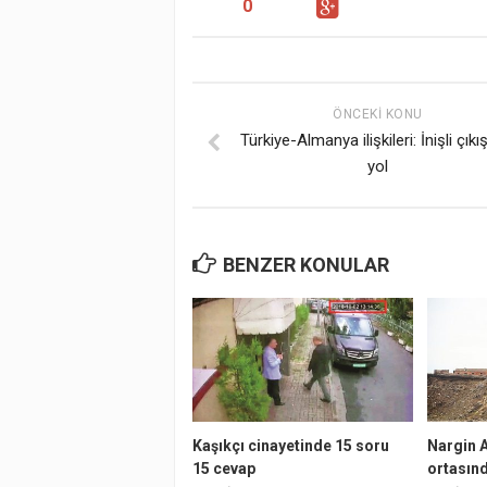
0
ÖNCEKI KONU
Türkiye-Almanya ilişkileri: İnişli çıkışl
yol
BENZER KONULAR
Kaşıkçı cinayetinde 15 soru
Nargin A
15 cevap
ortasınd