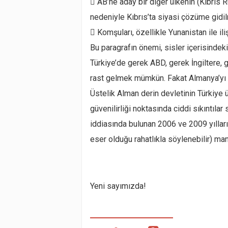
 AB’ne aday bir diğer ülkenin (Kıbrıs 
nedeniyle Kıbrıs’ta siyasi çözüme gidi
 Komşuları, özellikle Yunanistan ile iliş
Bu paragrafın önemi, sisler içerisindek
Türkiye’de gerek ABD, gerek İngiltere, g
rast gelmek mümkün. Fakat Almanya’yı 
Üstelik Alman derin devletinin Türkiye 
güvenilirliği noktasında ciddi sıkıntı
iddiasında bulunan 2006 ve 2009 yılları
eser olduğu rahatlıkla söylenebilir) mani
Yeni sayımızda!