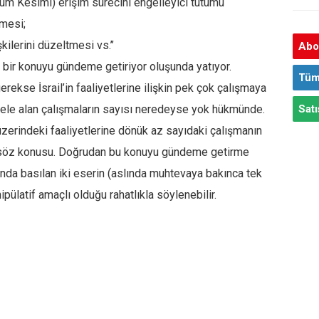
Rum Kesimi) erişim sürecini engelleyici tutumu
lmesi;
kilerini düzeltmesi vs.’’
Abon
i bir konuyu gündeme getiriyor oluşunda yatıyor.
Tüm
erekse İsrail’in faaliyetlerine ilişkin pek çok çalışmaya
ele alan çalışmaların sayısı neredeyse yok hükmünde.
Satı
üzerindeki faaliyetlerine dönük az sayıdaki çalışmanın
lar söz konusu. Doğrudan bu konuyu gündeme getirme
nda basılan iki eserin (aslında muhtevaya bakınca tek
pülatif amaçlı olduğu rahatlıkla söylenebilir.