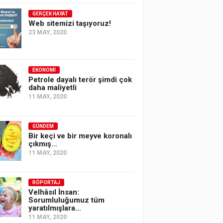
GERÇEK HAYAT
Web sitemizi taşıyoruz!
23 MAY, 2020
EKONOMI
Petrole dayalı terör şimdi çok
daha maliyetli
11 MAY, 2020
GÜNDEM
Bir keçi ve bir meyve koronalı
çıkmış…
11 MAY, 2020
RÖPORTAJ
Velhâsıl İnsan:
Sorumluluğumuz tüm
yaratılmışlara…
11 MAY, 2020