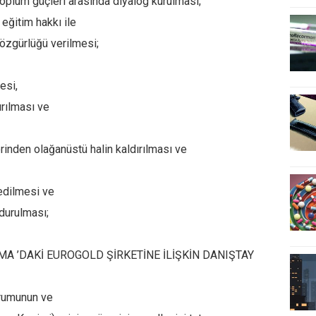
 toplum güçleri arasında diyalog kurulması;
 eğitim hakkı ile
 özgürlüğü verilmesi;
esi,
ırılması ve
nden olağanüstü halin kaldırılması ve
 edilmesi ve
durulması;
RGAMA ’DAKİ EUROGOLD ŞİRKETİNE İLİŞKİN DANIŞTAY
urumunun ve