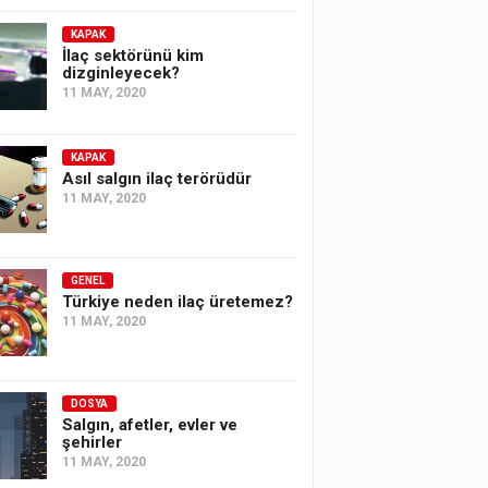
KAPAK
İlaç sektörünü kim
dizginleyecek?
11 MAY, 2020
KAPAK
Asıl salgın ilaç terörüdür
11 MAY, 2020
GENEL
Türkiye neden ilaç üretemez?
11 MAY, 2020
DOSYA
Salgın, afetler, evler ve
şehirler
11 MAY, 2020