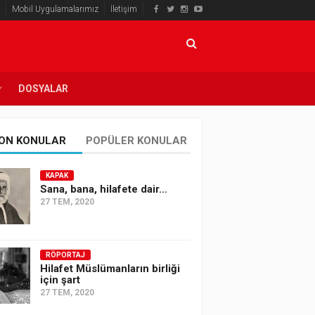
Mobil Uygulamalarımız
İletişim
DOSYALAR
ON KONULAR
POPÜLER KONULAR
KAPAK
Sana, bana, hilafete dair…
27 TEM, 2020
RÖPORTAJ
Hilafet Müslümanların birliği
için şart
27 TEM, 2020