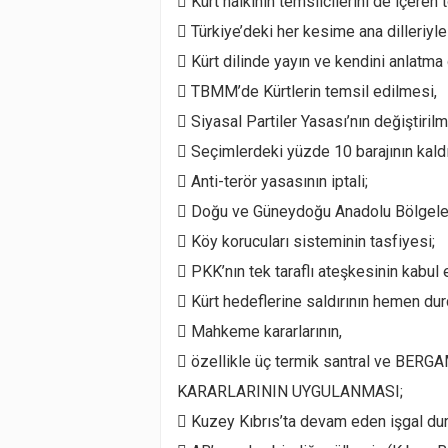
 Kürt halkının temsilcilerini de içeren
 Türkiye’deki her kesime ana dilleriyle
 Kürt dilinde yayın ve kendini anlatma
 TBMM’de Kürtlerin temsil edilmesi,
 Siyasal Partiler Yasası’nın değiştirilm
 Seçimlerdeki yüzde 10 barajının kald
 Anti-terör yasasının iptali;
 Doğu ve Güneydoğu Anadolu Bölgeleri
 Köy korucuları sisteminin tasfiyesi;
 PKK’nın tek taraflı ateşkesinin kabul
 Kürt hedeflerine saldırının hemen dur
 Mahkeme kararlarının,
 özellikle üç termik santral ve BE
KARARLARININ UYGULANMASI;
 Kuzey Kıbrıs’ta devam eden işgal d