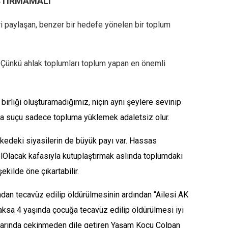
ŞTIRMAMALI
ri paylaşan, benzer bir hedefe yönelen bir toplum
k. Çünkü ahlak toplumları toplum yapan en önemli
birliği oluşturamadığımız, niçin aynı şeylere sevinip
a suçu sadece topluma yüklemek adaletsiz olur.
kedeki siyasilerin de büyük payı var. Hassas
acak kafasıyla kutuplaştırmak aslında toplumdaki
ekilde öne çıkartabilir.
ndan tecavüz edilip öldürülmesinin ardından “Ailesi AK
caksa 4 yaşında çocuğa tecavüz edilip öldürülmesi iyi
larında çekinmeden dile getiren Yaşam Koçu Çolpan