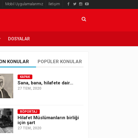
Mobil Uygulamalarımız
İletişim
DOSYALAR
ON KONULAR
POPÜLER KONULAR
KAPAK
Sana, bana, hilafete dair…
27 TEM, 2020
RÖPORTAJ
Hilafet Müslümanların birliği
için şart
27 TEM, 2020