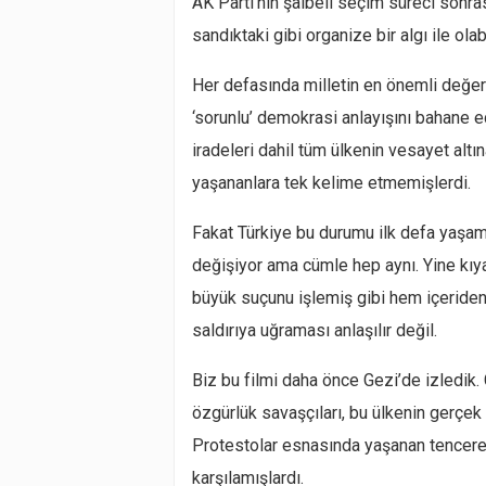
AK Parti’nin şaibeli seçim süreci sonr
sandıktaki gibi organize bir algı ile olabi
Her defasında milletin en önemli değer
‘sorunlu’ demokrasi anlayışını bahane 
iradeleri dahil tüm ülkenin vesayet alt
yaşananlara tek kelime etmemişlerdi.
Fakat Türkiye bu durumu ilk defa yaşamıy
değişiyor ama cümle hep aynı. Yine kıya
büyük suçunu işlemiş gibi hem içeriden 
saldırıya uğraması anlaşılır değil.
Biz bu filmi daha önce Gezi’de izledik. 
özgürlük savaşçıları, bu ülkenin gerçek 
Protestolar esnasında yaşanan tencere 
karşılamışlardı.