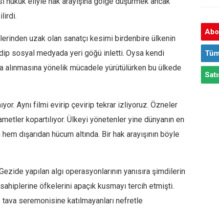
ası hukuk eliyle hak arayışına gölge düşürmek ancak
lirdi.
Abon
lerinden uzak olan sanatçı kesimi birdenbire ülkenin
edip sosyal medyada yeri göğü inletti. Oysa kendi
Tüm
ına alınmasına yönelik mücadele yürütülürken bu ülkede
Satı
or. Aynı filmi evirip çevirip tekrar izliyoruz. Özneler
metler kopartılıyor. Ülkeyi yönetenler yine dünyanın en
hem dışarıdan hücum altında. Bir hak arayışının böyle
Gezide yapılan algı operasyonlarının yanısıra şimdilerin
sahiplerine öfkelerini apaçık kusmayı tercih etmişti.
tava seremonisine katılmayanları nefretle