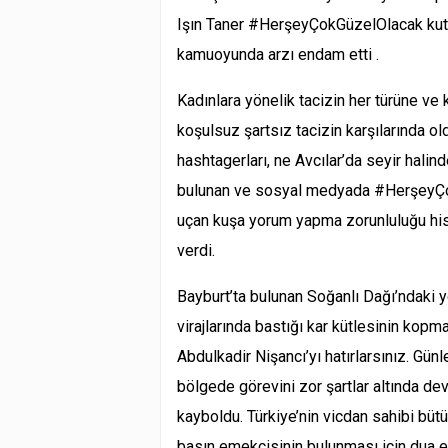
Işın Taner #HerşeyÇokGüzelOlacak kutup
kamuoyunda arzı endam etti .
Kadınlara yönelik tacizin her türüne ve 
koşulsuz şartsız tacizin karşılarında 
hashtagerları, ne Avcılar’da seyir hali
bulunan ve sosyal medyada #HerşeyÇok
uçan kuşa yorum yapma zorunluluğu hi
verdi.
Bayburt’ta bulunan Soğanlı Dağı’ndaki 
virajlarında bastığı kar kütlesinin ko
Abdulkadir Nişancı’yı hatırlarsınız. Gün
bölgede görevini zor şartlar altında de
kayboldu. Türkiye’nin vicdan sahibi büt
basın emekçisinin bulunması için dua 