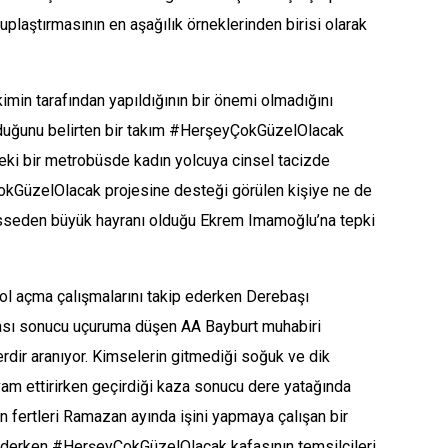
laştırmasının en aşağılık örneklerinden birisi olarak
kimin tarafından yapıldığının bir önemi olmadığını
olduğunu belirten bir takım #HerşeyÇokGüzelOlacak
ndeki bir metrobüsde kadın yolcuya cinsel tacizde
GüzelOlacak projesine desteği görülen kişiye ne de
sseden büyük hayranı olduğu Ekrem Imamoğlu’na tepki
yol açma çalışmalarını takip ederken Derebaşı
pması sonucu uçuruma düşen AA Bayburt muhabiri
lerdir aranıyor. Kimselerin gitmediği soğuk ve dik
vam ettirirken geçirdiği kaza sonucu dere yatağında
ün fertleri Ramazan ayında işini yapmaya çalışan bir
ederken #HerşeyÇokGüzelOlacak kafasının temsilcileri