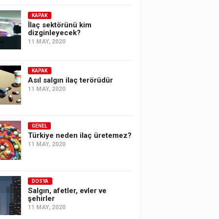
KAPAK
İlaç sektörünü kim
dizginleyecek?
11 MAY, 2020
KAPAK
Asıl salgın ilaç terörüdür
11 MAY, 2020
GENEL
Türkiye neden ilaç üretemez?
11 MAY, 2020
DOSYA
Salgın, afetler, evler ve
şehirler
11 MAY, 2020