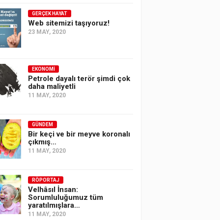
GERÇEK HAYAT
Web sitemizi taşıyoruz!
23 MAY, 2020
EKONOMI
Petrole dayalı terör şimdi çok
daha maliyetli
11 MAY, 2020
GÜNDEM
Bir keçi ve bir meyve koronalı
çıkmış…
11 MAY, 2020
RÖPORTAJ
Velhâsıl İnsan:
Sorumluluğumuz tüm
yaratılmışlara…
11 MAY, 2020