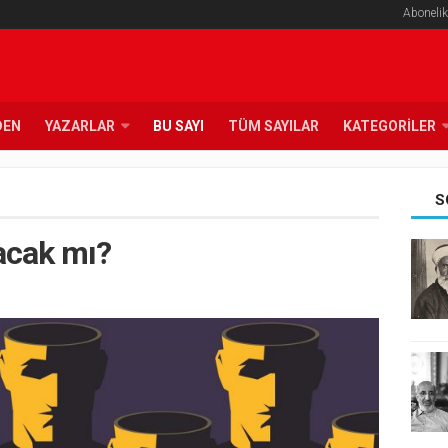
Abonelik
DEN
YAZARLAR
BU SAYI
TÜM SAYILAR
KATEGORILER
S
acak mı?