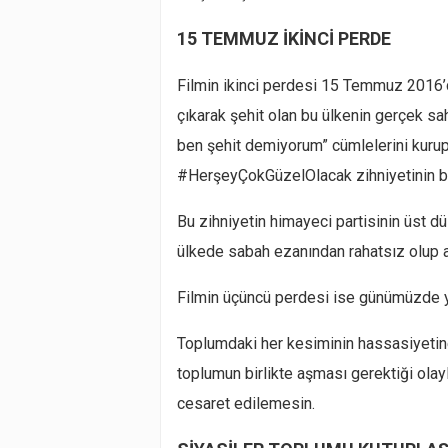
15 TEMMUZ İKİNCİ PERDE
Filmin ikinci perdesi 15 Temmuz 2016’
çıkarak şehit olan bu ülkenin gerçek sahi
ben şehit demiyorum” cümlelerini kuru
#HerşeyÇokGüzelOlacak zihniyetinin bi
Bu zihniyetin himayeci partisinin üst dü
ülkede sabah ezanından rahatsız olup aç
Filmin üçüncü perdesi ise günümüzde y
Toplumdaki her kesiminin hassasiyetine 
toplumun birlikte aşması gerektiği olayla
cesaret edilemesin.