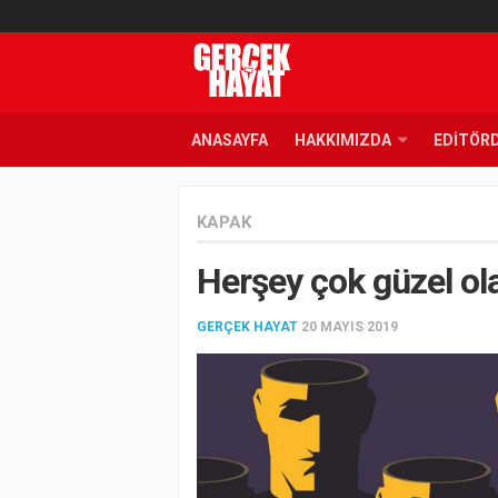
ANASAYFA
HAKKIMIZDA
EDITÖR
KAPAK
Herşey çok güzel ol
GERÇEK HAYAT
20 MAYIS 2019