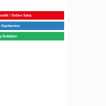
elik / Online Satış
 Sayılarımız
ş Noktaları