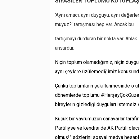
SİYASİLER TOPLUMU KUTUPLA
‘Aynı amacı, aynı duyguyu, aynı değerle
muyuz?’ tartışması hep var. Ancak bu
tartışmayı durduran bir nokta var. Ahla
unsurdur.
Niçin toplum olamadığımız, niçin duygu 
aynı şeylere üzülemediğimiz konusund
Çünkü toplumların şekillenmesinde o ül
dönemlerde toplumu #HerşeyÇokGüzelOl
bireylerin gizlediği duyguları istemsiz ş
Küçük bir yavrumuzun canavarlar tarafı
Partiliyse ve kendisi de AK Partili ola
olmuş!” sözlerini sosyal medya hesap