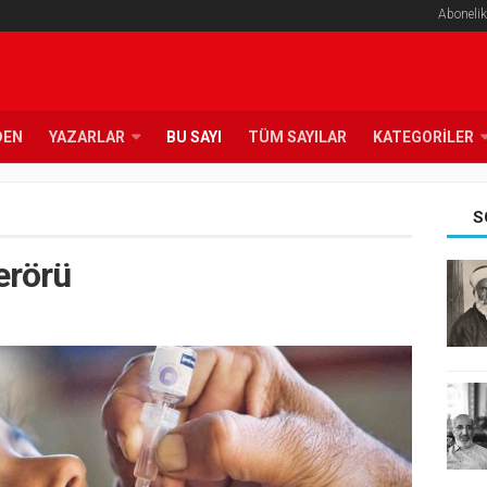
Abonelik
DEN
YAZARLAR
BU SAYI
TÜM SAYILAR
KATEGORILER
S
erörü