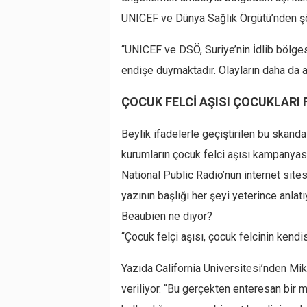
UNICEF ve Dünya Sağlık Örgütü’nden şö
“UNICEF ve DSÖ, Suriye’nin İdlib bölg
endişe duymaktadır. Olayların daha da a
ÇOCUK FELCİ AŞISI ÇOCUKLARI 
Beylik ifadelerle geçiştirilen bu skanda
kurumların çocuk felci aşısı kampanyas
National Public Radio’nun internet sit
yazının başlığı her şeyi yeterince anlatı
Beaubien ne diyor?
“Çocuk felçi aşısı, çocuk felcinin kend
Yazıda California Üniversitesi’nden Mi
veriliyor. “Bu gerçekten enteresan bir 