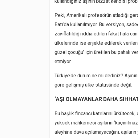
kullandığınız aşının bizzat kendisi prob
Peki, Amerikalı profesörün atladığı gerç
Batı’da kullanılmıyor. Bu versiyon, sad
zayıflatıldığı iddia edilen fakat hala ca
ülkelerinde ise enjekte edilerek verile
güzel çocuğu’ için üretilen bu pahalı vers
etmiyor.
Türkiye’de durum ne mi dediniz? Aşının 
göre gelişmiş ülke statüsünde değil.
‘AŞI OLMAYANLAR DAHA SIHHAT
Bu başlık fincancı katırlarını ürkütece
yüksek mahkemesi aşıların “kaçınılmaz 
aleyhine dava açılamayacağını, aşıların