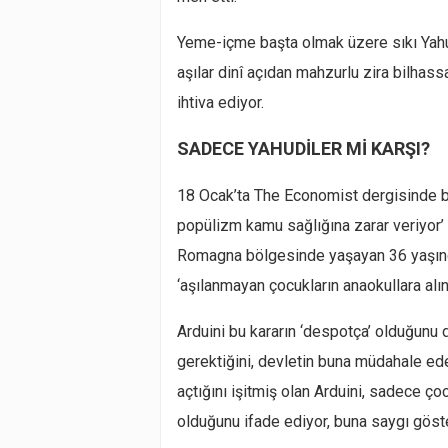
Yeme-içme başta olmak üzere sıkı Yahud
aşılar dinî açıdan mahzurlu zira bilha
ihtiva ediyor.
SADECE YAHUDİLER Mİ KARŞI?
18 Ocak’ta The Economist dergisinde bir
popülizm kamu sağlığına zarar veriyor’ ş
Romagna bölgesinde yaşayan 36 yaşında
‘aşılanmayan çocukların anaokullara alı
Arduini bu kararın ‘despotça’ olduğunu 
gerektiğini, devletin buna müdahale e
açtığını işitmiş olan Arduini, sadece ç
olduğunu ifade ediyor, buna saygı göster