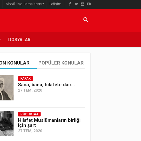
Mobil Uygulamalarımız
İletişim
DOSYALAR
ON KONULAR
POPÜLER KONULAR
KAPAK
Sana, bana, hilafete dair…
27 TEM, 2020
RÖPORTAJ
Hilafet Müslümanların birliği
için şart
27 TEM, 2020