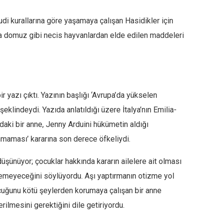
i kurallarına göre yaşamaya çalışan Hasidikler için
ssa domuz gibi necis hayvanlardan elde edilen maddeleri
 yazı çıktı. Yazının başlığı ‘Avrupa’da yükselen
eklindeydi. Yazıda anlatıldığı üzere İtalya’nın Emilia-
ki bir anne, Jenny Arduini hükümetin aldığı
nmaması’ kararına son derece öfkeliydi.
düşünüyor; çocuklar hakkında kararın ailelere ait olması
demeyeceğini söylüyordu. Aşı yaptırmanın otizme yol
ocuğunu kötü şeylerden korumaya çalışan bir anne
ilmesini gerektiğini dile getiriyordu.