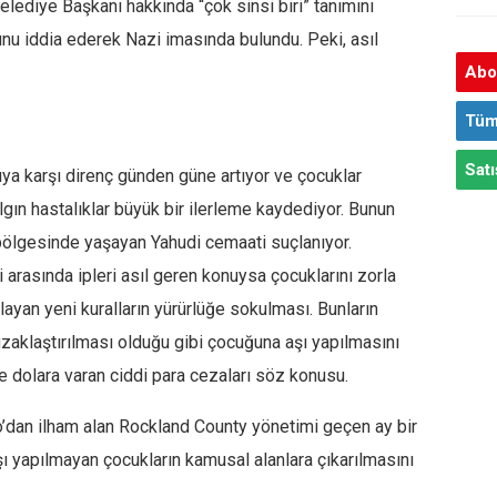
Belediye Başkanı hakkında “çok sinsi biri” tanımını
unu iddia ederek Nazi imasında bulundu. Peki, asıl
Abon
Tüm
Satı
ya karşı direnç günden güne artıyor ve çocuklar
gın hastalıklar büyük bir ilerleme kaydediyor. Bunun
ölgesinde yaşayan Yahudi cemaati suçlanıyor.
arasında ipleri asıl geren konuysa çocuklarını zorla
ayan yeni kuralların yürürlüğe sokulması. Bunların
zaklaştırılması olduğu gibi çocuğuna aşı yapılmasını
ce dolara varan ciddi para cezaları söz konusu.
o’dan ilham alan Rockland County yönetimi geçen ay bir
ı yapılmayan çocukların kamusal alanlara çıkarılmasını