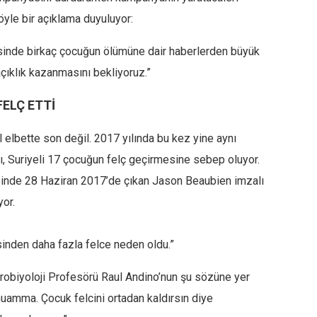
yle bir açıklama duyuluyor:
esinde birkaç çocuğun ölümüne dair haberlerden büyük
çıklık kazanmasını bekliyoruz.”
FELÇ ETTİ
l elbette son değil. 2017 yılında bu kez yine aynı
ı, Suriyeli 17 çocuğun felç geçirmesine sebep oluyor.
esinde 28 Haziran 2017’de çıkan Jason Beaubien imzalı
yor.
isinden daha fazla felce neden oldu.”
krobiyoloji Profesörü Raul Andino’nun şu sözüne yer
muamma. Çocuk felcini ortadan kaldırsın diye