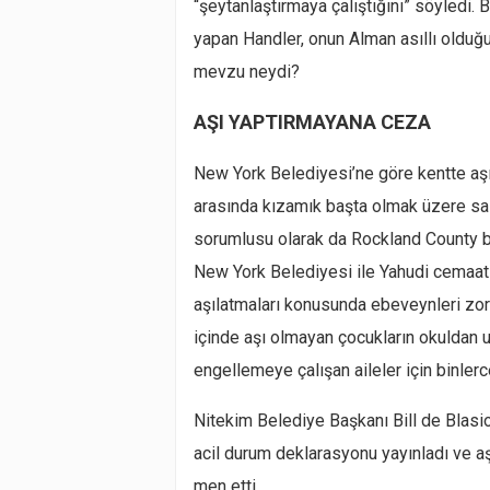
“şeytanlaştırmaya çalıştığını” söyledi. 
yapan Handler, onun Alman asıllı olduğ
mevzu neydi?
AŞI YAPTIRMAYANA CEZA
New York Belediyesi’ne göre kentte aşı
arasında kızamık başta olmak üzere sal
sorumlusu olarak da Rockland County b
New York Belediyesi ile Yahudi cemaati 
aşılatmaları konusunda ebeveynleri zorl
içinde aşı olmayan çocukların okuldan u
engellemeye çalışan aileler için binler
Nitekim Belediye Başkanı Bill de Blasi
acil durum deklarasyonu yayınladı ve aş
men etti.