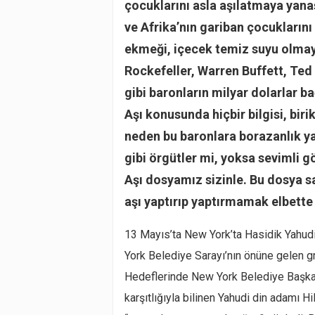
çocuklarını asla aşılatmaya yan
ve Afrika’nın gariban çocukların
ekmeği, içecek temiz suyu olmay
Rockefeller, Warren Buffett, Te
gibi baronların milyar dolarlar b
Aşı konusunda hiçbir bilgisi, bir
neden bu baronlara borazanlık 
gibi örgütler mi, yoksa sevimli g
Aşı dosyamız sizinle. Bu dosya 
aşı yaptırıp yaptırmamak elbette 
13 Mayıs’ta New York’ta Hasidik Yahud
York Belediye Sarayı’nın önüne gelen g
Hedeflerinde New York Belediye Başkanı 
karşıtlığıyla bilinen Yahudi din adamı Hi