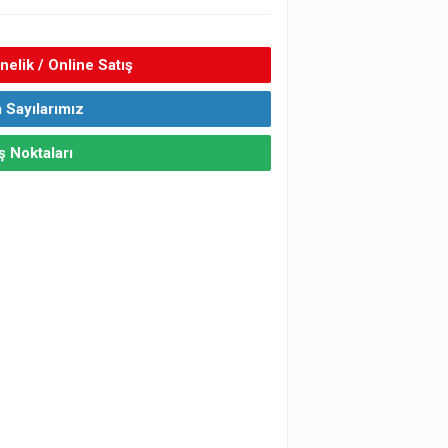
elik / Online Satış
 Sayılarımız
ş Noktaları