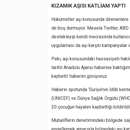
KIZAMIK AŞISI KATLİAM YAPTI
Hükümetler aşı konusunda direnenlere ağ
de boş durmuyor. Mesela Twitter, ABD S
destekleyip kendi mecrasında kullanıc
uygulaması da aşı karşıtı kampanyalar i
Peki, aşı konusundaki hassasiyeti haklı
tarihli Anadolu Ajansı haberine baktığ
kaybetti’ haberini görüyoruz.
Haberin spotunda ‘Suriye’nin İdlib kent
(UNICEF) ve Dünya Sağlık Örgütü (WHO
20 çocuğun hayatını kaybettiği bildirildi’
Muhaliflerin denetimindeki bölgede sağlı
engellemek amacıyla bölgedeki aşı ka