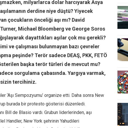
aşmazken, milyarlarca dolar harcıyarak Asya
ı aşılamanın derdine niye düştü? Yiyecek
an çocukların önceliği aşı mı? David
d Turner, Michael Bloomberg ve George Soros
ağışlayarak dayattıkları aşılar çok mu gerekli?
ikimi ve çalışması bulunmayan bazı çevreler
yapma peşinde? Terör sadece DEAŞ, PKK, FETÖ
österilen başka terör türleri de mevcut mu?
sadece sorgulama çabasında. Yargıya varmak,
sizin tercihiniz.
iler ‘Aşı Sempozyumu’ organize etti. Daha sonra New
rup burada bir protesto gösterisi düzenledi.
Bill de Blasio vardı. Grubun liderlerinden, aşı
llel Handler, New York şehrinin Yahudileri