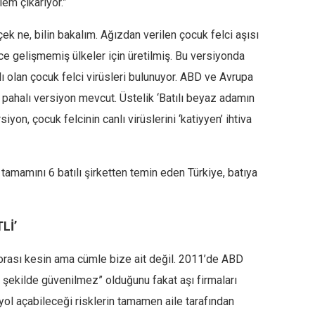
lem çıkarıyor.”
ek ne, bilin bakalım. Ağızdan verilen çocuk felci aşısı
ece gelişmemiş ülkeler için üretilmiş. Bu versiyonda
nlı olan çocuk felci virüsleri bulunuyor. ABD ve Avrupa
n pahalı versiyon mevcut. Üstelik ‘Batılı beyaz adamın
iyon, çocuk felcinin canlı virüslerini ‘katiyyen’ ihtiva
tamamını 6 batılı şirketten temin eden Türkiye, batıya
Lİ’
k, orası kesin ama cümle bize ait değil. 2011’de ABD
şekilde güvenilmez” olduğunu fakat aşı firmaları
 yol açabileceği risklerin tamamen aile tarafından