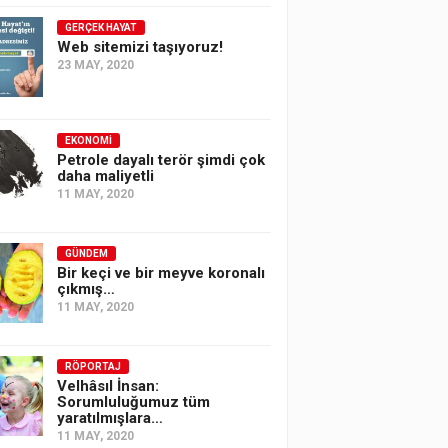
GERÇEK HAYAT
Web sitemizi taşıyoruz!
23 MAY, 2020
EKONOMI
Petrole dayalı terör şimdi çok
daha maliyetli
11 MAY, 2020
GÜNDEM
Bir keçi ve bir meyve koronalı
çıkmış…
11 MAY, 2020
RÖPORTAJ
Velhâsıl İnsan:
Sorumluluğumuz tüm
yaratılmışlara…
11 MAY, 2020