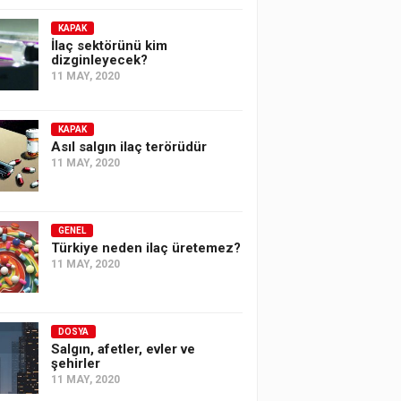
KAPAK
İlaç sektörünü kim
dizginleyecek?
11 MAY, 2020
KAPAK
Asıl salgın ilaç terörüdür
11 MAY, 2020
GENEL
Türkiye neden ilaç üretemez?
11 MAY, 2020
DOSYA
Salgın, afetler, evler ve
şehirler
11 MAY, 2020