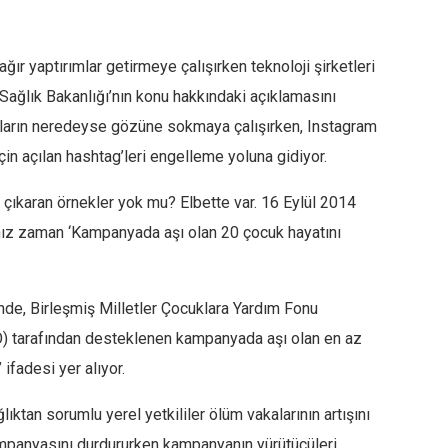
ır yaptırımlar getirmeye çalışırken teknoloji şirketleri
ağlık Bakanlığı’nın konu hakkındaki açıklamasını
ıların neredeyse gözüne sokmaya çalışırken, Instagram
çin açılan hashtag’leri engelleme yoluna gidiyor.
 çıkaran örnekler yok mu? Elbette var. 16 Eylül 2014
ımız zaman ‘Kampanyada aşı olan 20 çocuk hayatını
inde, Birleşmiş Milletler Çocuklara Yardım Fonu
) tarafından desteklenen kampanyada aşı olan en az
 ifadesi yer alıyor.
ktan sorumlu yerel yetkililer ölüm vakalarının artışını
mpanyasını durdururken kampanyanın yürütücüleri