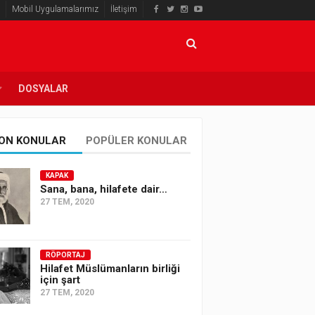
Mobil Uygulamalarımız
İletişim
DOSYALAR
ON KONULAR
POPÜLER KONULAR
KAPAK
Sana, bana, hilafete dair…
27 TEM, 2020
RÖPORTAJ
Hilafet Müslümanların birliği
için şart
27 TEM, 2020