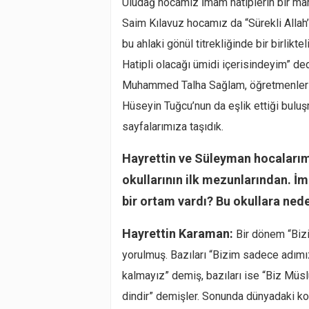
Uludağ hocamız İmam hatiplerin bir mar
Saim Kılavuz hocamız da “Sürekli Allah’ı
bu ahlaki gönül titrekliğinde bir birlikt
Hatipli olacağı ümidi içerisindeyim” de
Muhammed Talha Sağlam, öğretmenlerind
Hüseyin Tuğcu’nun da eşlik ettiği bulu
sayfalarımıza taşıdık.
Hayrettin ve Süleyman hocalarımı
okullarının ilk mezunlarından. İ
bir ortam vardı? Bu okullara ned
Hayrettin Karaman:
Bir dönem “Biz
yorulmuş. Bazıları “Bizim sadece adı
kalmayız” demiş, bazıları ise “Biz Müs
dindir” demişler. Sonunda dünyadaki ko