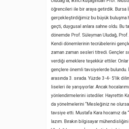
Uludağ’la, ikinci kuşağından Prof. Mus
öğrencileri ile bir araya getirdik. Bursa
gerçekleştirdiğimiz bu büyük buluşma 
geçti, duygusal anlara sahne oldu. Bu ta
dönemde Prof. Süleyman Uludağ, Prof. 
Kendi dönemlerinin tecrübelerini gençl
zaman zaman sesleri titredi. Gençler sı
verdiği emeklere teşekkür ettiler. Onlar
gençlere önemli tavsiyelerde bulundu. 
arasında 3. sırada. Yüzde 3-4- 5’lik dili
liseleri ile yarışıyorlar. Ancak hocaları
yönlendirmelerini istediler. Hayrettin 
da yönelmelerini “Mesleğiniz ne olursa
tavsiye etti. Mustafa Kara hocamız da 
lazım. Bırakın bilgisayar mühendisliğin