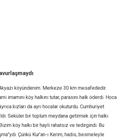
gavurlaşmaydı
Akyazı köyündenim. Merkeze 30 km mesafededir.
mi imamını köy halkını tutar, parasını halk öderdi. Hoca
yrıca kızları da ayrı hocalar okuturdu. Cumhuriyet
dı. Seküler bir toplum meydana getirmek için halkı
izim köy halkı bir hayli rahatsız ve tedirgindi. Bu
aşma”ydı. Çünkü Kur’an-ı Kerim, hadis, besmeleyle