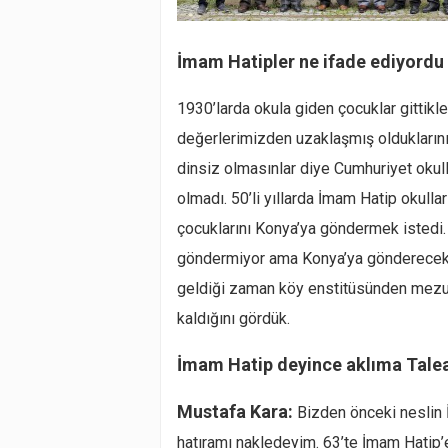
İmam Hatipler ne ifade ediyordu 
1930’larda okula giden çocuklar gittikleri
değerlerimizden uzaklaşmış olduklarını 
dinsiz olmasınlar diye Cumhuriyet oku
olmadı. 50’li yıllarda İmam Hatip okulla
çocuklarını Konya’ya göndermek istedi.
göndermiyor ama Konya’ya gönderecek.
geldiği zaman köy enstitüsünden mezun o
kaldığını gördük.
İmam Hatip deyince aklıma Talea
Mustafa Kara:
Bizden önceki neslin 
hatıramı nakledeyim. 63’te İmam Hati