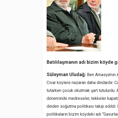
Batılılaşmanın adı bizim köyde 
Süleyman Uludağ:
Ben Amasya’nın 
Civar köylere nazaran daha dindardır. Ca
tutarken çocuk okutmak şart tutulurdu. A
döneminde medreseler, tekkeler kapatıl
dinden soğutma politikası takip edildi. B
politikaların bizim köydeki adı “Gavurl