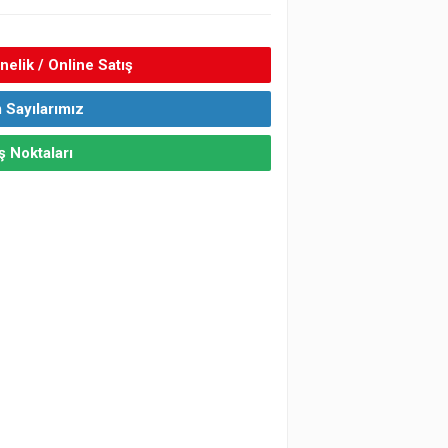
elik / Online Satış
 Sayılarımız
ş Noktaları