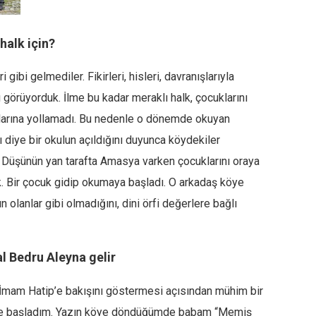
halk için?
 gibi gelmediler. Fikirleri, hisleri, davranışlarıyla
görüyorduk. İlme bu kadar meraklı halk, çocuklarını
llarına yollamadı. Bu nedenle o dönemde okuyan
rı diye bir okulun açıldığını duyunca köydekiler
 Düşünün yan tarafta Amasya varken çocuklarını oraya
 Bir çocuk gidip okumaya başladı. O arkadaş köye
lanlar gibi olmadığını, dini örfi değerlere bağlı
l Bedru Aleyna gelir
İmam Hatip’e bakışını göstermesi açısından mühim bir
p’e başladım. Yazın köye döndüğümde babam “Memiş