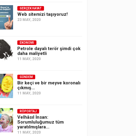
GERÇEK HAYAT
Web sitemizi taşıyoruz!
23 MAY, 2020
EKONOMI
Petrole dayalı terör şimdi çok
daha maliyetli
11 MAY, 2020
GÜNDEM
Bir keçi ve bir meyve koronalı
çıkmış…
11 MAY, 2020
RÖPORTAJ
Velhâsıl İnsan:
Sorumluluğumuz tüm
yaratılmışlara…
11 MAY, 2020