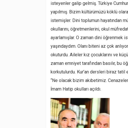
isteyenler galip gelmiş. Türkiye Cumhuri
yapılmış. Bizim kültürümüzü köklü olar
istemişler. Dini toplumun hayatından 
okullarını, öğretmenlerini, okul müfredat
ayarlamışlar. O zaman dini öğrenmek ist
yaşındaydım. Olanı biteni az çok anlıyo
okuturdu. Aileler kız çocuklarını ve küç
zaman emniyet tarafından basılır, bu öğr
korkutulurdu. Kur’an dersleri biraz tatil
“Ne olacak bizim akıbetimiz. Cenazele
İmam Hatip okulları açıldı.