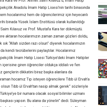
tafa Kara ve Prof. Ahmet Saim Kılavuz’u, İmam Hatip
 İpekçilik Anadolu İmam Hatip Lisesi’nin tarihi binasında
hem hocalarımız hem de öğrencilerimiz için heyecanlı
rihi binada Yüsek İslam Enstitüsü olarak kullanıldığı
Saim Kılavuz ve Prof. Mustafa Kara ter dökmüştü.
ere aktaran hocalarımızın zaman zaman gözleri doldu,
k sık “Allah sizden razı olsun” diyerek hocalarımızın
 da kendi tecrübelerini paylaştılar. Hocalarımız
İpekçilik İmam Hatip Lisesi Türkiye’deki İmam Hatipler
m içerisine giren öğrenciler oldukça iddialı ve fen
mız gençlerin dikkatini biraz başka alanlara da
Karaman hocamız Tıp isteyen öğrencilere Tıbb ül Ervah’a
 olsun Tıbb ül Ervah’tan nasip almak gerek” sözleriyle
“Türkiye’ye bir numara olacak sosyal bilimler uzmanı
i başkası yapsın. Bu alana da yönelin” dedi. Süleyman