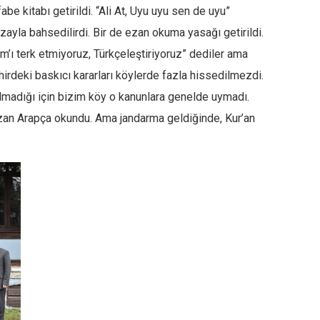
lfabe kitabı getirildi. “Ali At, Uyu uyu sen de uyu”
hzayla bahsedilirdi. Bir de ezan okuma yasağı getirildi.
m’ı terk etmiyoruz, Türkçeleştiriyoruz” dediler ama
irdeki baskıcı kararları köylerde fazla hissedilmezdi.
olmadığı için bizim köy o kanunlara genelde uymadı.
zan Arapça okundu. Ama jandarma geldiğinde, Kur’an