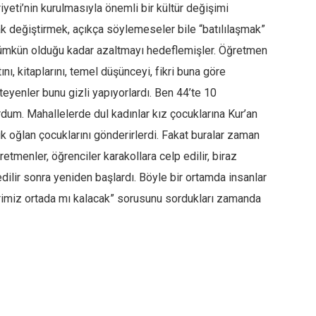
yeti’nin kurulmasıyla önemli bir kültür değişimi
ak değiştirmek, açıkça söylemeseler bile “batılılaşmak”
mümkün olduğu kadar azaltmayı hedeflemişler. Öğretmen
ını, kitaplarını, temel düşünceyi, fikri buna göre
eyenler bunu gizli yapıyorlardı. Ben 44’te 10
rdum. Mahallelerde dul kadınlar kız çocuklarına Kur’an
ük oğlan çocuklarını gönderirlerdi. Fakat buralar zaman
etmenler, öğrenciler karakollara celp edilir, biraz
 edilir sonra yeniden başlardı. Böyle bir ortamda insanlar
rimiz ortada mı kalacak” sorusunu sordukları zamanda