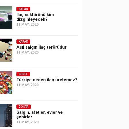
KAPAK
İlaç sektörünü kim
dizginleyecek?
11 MAY, 2020
KAPAK
Asıl salgın ilaç terörüdür
11 MAY, 2020
GENEL
Türkiye neden ilaç üretemez?
11 MAY, 2020
DOSYA
Salgın, afetler, evler ve
şehirler
11 MAY, 2020