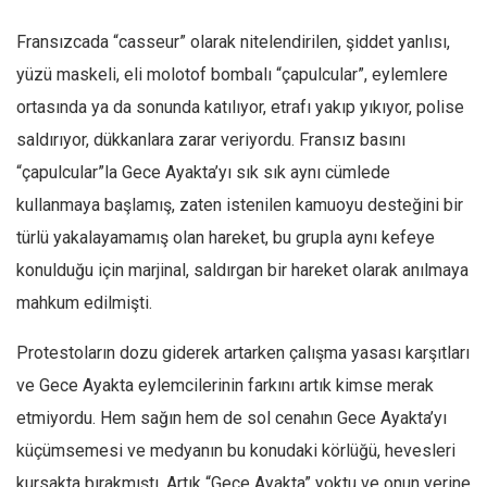
Fransızcada “casseur” olarak nitelendirilen, şiddet yanlısı,
yüzü maskeli, eli molotof bombalı “çapulcular”, eylemlere
ortasında ya da sonunda katılıyor, etrafı yakıp yıkıyor, polise
saldırıyor, dükkanlara zarar veriyordu. Fransız basını
“çapulcular”la Gece Ayakta’yı sık sık aynı cümlede
kullanmaya başlamış, zaten istenilen kamuoyu desteğini bir
türlü yakalayamamış olan hareket, bu grupla aynı kefeye
konulduğu için marjinal, saldırgan bir hareket olarak anılmaya
mahkum edilmişti.
Protestoların dozu giderek artarken çalışma yasası karşıtları
ve Gece Ayakta eylemcilerinin farkını artık kimse merak
etmiyordu. Hem sağın hem de sol cenahın Gece Ayakta’yı
küçümsemesi ve medyanın bu konudaki körlüğü, hevesleri
kursakta bırakmıştı. Artık “Gece Ayakta” yoktu ve onun yerine