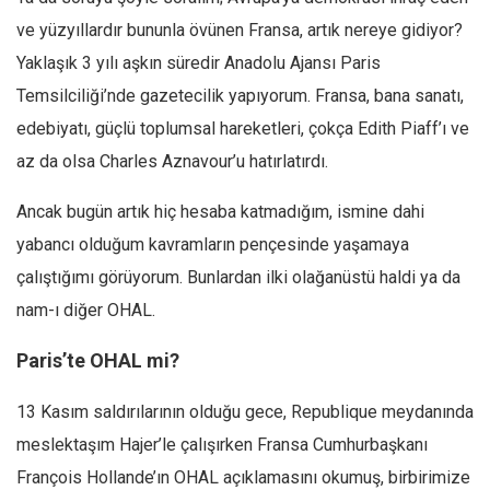
ve yüzyıllardır bununla övünen Fransa, artık nereye gidiyor?
Mehmet Ali Tekin
Yaklaşık 3 yılı aşkın süredir Anadolu Ajansı Paris
Abir E. Nahas
Temsilciliği’nde gazetecilik yapıyorum. Fransa, bana sanatı,
Amina S. Jenenkovic
edebiyatı, güçlü toplumsal hareketleri, çokça Edith Piaff’ı ve
Bağdagül Öz
az da olsa Charles Aznavour’u hatırlatırdı.
Esra Elönü
Ancak bugün artık hiç hesaba katmadığım, ismine dahi
» Yazar arşivi
yabancı olduğum kavramların pençesinde yaşamaya
Bu Sayı
çalıştığımı görüyorum. Bunlardan ilki olağanüstü haldi ya da
Tüm Sayılar
nam-ı diğer OHAL.
Kategoriler
Paris’te OHAL mi?
Kültür Sanat
Kitap
13 Kasım saldırılarının olduğu gece, Republique meydanında
meslektaşım Hajer’le çalışırken Fransa Cumhurbaşkanı
Karisi kitap sualleri
François Hollande’ın OHAL açıklamasını okumuş, birbirimize
7 soruda bu hafta