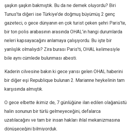
şaşkın şaşkın bakmıştık. Bu da ne demek oluyordu? Biri
Ekonomi
Tunus’ta diğeri ise Türkiye’de doğmuş büyümüş 2 genç
Spor
gazeteci, o gece dünyanın en çok turist çeken şehri Paris’te,
Manzara
bir ton polis arabasının arasında OHAL’in hangi durumlarda
Sağlık
neleri kapsayacağını anlamaya çalışıyordu. Bu işte bir
Gıda-Beslenme
yanlışlık olmalıydı? Zira burası Paris’ti, OHAL kelimesiyle
Hayat
bile aynı cümlede bulunması abesti.
Türkiye
Kaderin cilvesine bakın ki gece yarısı gelen OHAL haberini
Siyaset
bir diğer eşi Republique bulunan 2. Marianne heykelinin tam
Dünya
karşısında almıştık.
Avrupa
O gece elbette ikimiz de, 7 günlüğüne ilan edilen olağanüstü
Asya
halin sonunun bir türlü gelmeyeceğini, defalarca
Afrika
uzatılacağını ve tam bir insan hakları ihlal mekanizmasına
İslam Dünyası
dönüşeceğini bilmiyorduk.