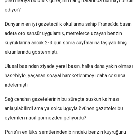
peki medya bu bilek güreşinin hangi tarafında durmayı tercih
ediyor?
Dünyanın en iyi gazetecilik okullarına sahip Fransa’da basın
adeta oto sansür uygulamış, metrelerce uzayan benzin
kuyruklarına ancak 2-3 gün sonra sayfalarına taşıyabilmiş,
ekranlarında göstermişti.
Ulusal basından ziyade yerel basın, halka daha yakın olması
hasebiyle, yaşanan sosyal hareketlenmeyi daha cesurca
irdelemişti.
Sağ cenahın gazetelerinin bu süreçte suskun kalması
anlaşılabilirdi ama ya solculuğuyla övünen gazeteler bu
eylemleri nasıl görmezden geliyordu?
Paris’in en lüks semtlerinden birindeki benzin kuyruğunu