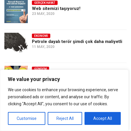
GERÇEK HAYAT
Web sitemizi taşıyoruz!
23 MAY, 2020
EKONOMI
Petrole dayalı terör şimdi çok daha maliyetli
11 MAY, 2020
GÜNDEM
Bir keçi ve bir meyve koronalı çıkmış…
We value your privacy
11 MAY, 2020
We use cookies to enhance your browsing experience, serve
personalised ads or content, and analyse our traffic. By
RÖPORTAJ
clicking "Accept All", you consent to our use of cookies.
Velhâsıl İnsan: Sorumluluğumuz tüm
yaratılmışlara…
11 MAY, 2020
Customise
Reject All
Accept All