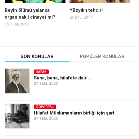
Beyin ölümü yalansa
Yüzyılın tehciri
organ nakli cinayet mi?
25 EYL, 2017
15 TEM, 2019
SON KONULAR
POPÜLER KONULAR
KAPAK
Sana, bana, hilafete dair…
27 TEM, 2020
RÖPORTAJ
Hilafet Müslümanların birliği için şart
27 TEM, 2020