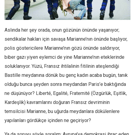
Facebook
Instagram
YouTube
Aslında her şey orada, onun gözünün önünde yaşanıyor;
Editörden
sendikalar hakları için savaşa Marianne’nın önünde başlıyor,
Yazarlar
polis göstericilere Marianne’nın gözü önünde saldırıyor,
Kemal Özer
biber gazı yiyen eylemci de yine Marianne’nın eteklerinde
Mahmut Toptaş
soluklanıyor. Yüzü, Fransız ihtilalinin fitilinin ateşlendiği
Yvonne Ridley
Bastille meydanına dönük bu genç kadın acaba bugün, tanık
olduğu bunca şeyden sonra meydandan Paris’e baktığında
Barış Tarımcıoğlu
ne düşünüyor? Liberté, Egalité, Fraternité (Özgürlük, Eşitlik,
Ömer Kayani
Kardeşlik) kavramlarını doğuran Fransız devriminin
Yusuf Armağan
temsilcisi Marianne, bu uğurda meydanlara dökülenlere
Hasanali Yıldırım
yapılanları gördükçe içinden ne geçiriyor?
Leyla Şerif Emin
Ya da soruyu şöyle soralım; Avrupa’ya demokrasi ihraç eden
Selçuk Türkyılmaz