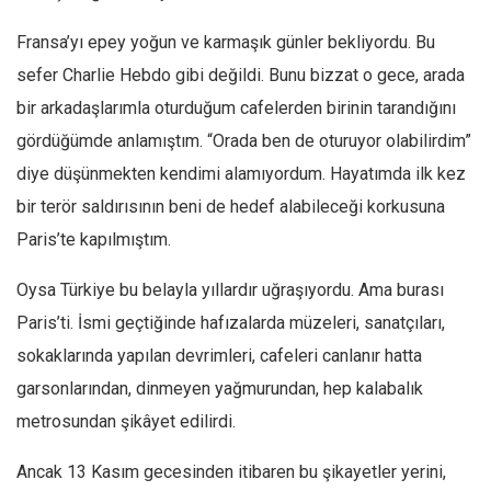
Amerika
Fransa’yı epey yoğun ve karmaşık günler bekliyordu. Bu
Avustralya
sefer Charlie Hebdo gibi değildi. Bunu bizzat o gece, arada
Tarih
bir arkadaşlarımla oturduğum cafelerden birinin tarandığını
Düşünce
gördüğümde anlamıştım. “Orada ben de oturuyor olabilirdim”
Dosyalar
diye düşünmekten kendimi alamıyordum. Hayatımda ilk kez
bir terör saldırısının beni de hedef alabileceği korkusuna
Paris’te kapılmıştım.
Oysa Türkiye bu belayla yıllardır uğraşıyordu. Ama burası
Paris’ti. İsmi geçtiğinde hafızalarda müzeleri, sanatçıları,
sokaklarında yapılan devrimleri, cafeleri canlanır hatta
garsonlarından, dinmeyen yağmurundan, hep kalabalık
metrosundan şikâyet edilirdi.
Ancak 13 Kasım gecesinden itibaren bu şikayetler yerini,