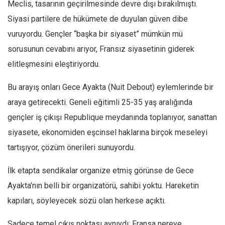
Meclis, tasarının geçirilmesinde devre dışı bırakılmıştı.
Siyasi partilere de hükümete de duyulan güven dibe
vuruyordu. Gençler “başka bir siyaset” mümkün mü
sorusunun cevabını arıyor, Fransız siyasetinin giderek
elitleşmesini eleştiriyordu.
Bu arayış onları Gece Ayakta (Nuit Debout) eylemlerinde bir
araya getirecekti. Geneli eğitimli 25-35 yaş aralığında
gençler iş çıkışı Republique meydanında toplanıyor, sanattan
siyasete, ekonomiden eşcinsel haklarına birçok meseleyi
tartışıyor, çözüm önerileri sunuyordu.
İlk etapta sendikalar organize etmiş görünse de Gece
Ayakta’nın belli bir organizatörü, sahibi yoktu. Hareketin
kapıları, söyleyecek sözü olan herkese açıktı.
Sadece temel çıkış noktası aynıydı; Fransa nereye