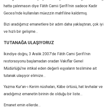
hatta çalınmasın diye Fâtih Camii Şerîfi’nin sadece Kadir
Ekonomi
Gecesi’nde kullanılan müezzin mahfiline kaldırmış.
Spor
Manzara
Bizi aradığımız emanetlere bir adım daha yaklaştıran, çok iyi
Sağlık
ve hızlı bir gelişme…
Gıda-Beslenme
TUTANAĞA ULAŞIYORUZ
Hayat
Türkiye
İkindiye doğru, 3 Aralık 2007’de Fâtih Cami Şerifi’nin
restorasyonu başlamadan oradan Vakıflar Genel
Siyaset
Müdürlüğü’ne intikal eden değerli eşyaların teslimine ait
Dünya
tutanak ulaşıyor elimize…
Avrupa
Asya
Yazma Kur’an-ı Kerim nüshaları, Kâbe örtüsü, hat levhalar ve
Afrika
aradığımız emanetin birinin de olduğu bir liste…
İslam Dünyası
Emanet emin ellerde…