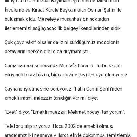
İlk iş Fâtih Camii eski Başimamı şimdilerde Mushafları
Mehmet Ali Tekin
İnceleme ve Kıraat Kurulu Başkanı olan Osman Şahin ile
buluşmak oldu. Meseleye müşahhas bir noktadan
Abir E. Nahas
ilerlememizi sağlayacak ilk belgeyi kendilerinden aldık.
Amina S. Jenenkovic
Bağdagül Öz
Çok şeye vâkıf olsalar da izini sürdüğümüz meselenin
Esra Elönü
detaylarını herkes gibi o da duymamıştı.
» Yazar arşivi
Cuma namazı sonrasında Mustafa hoca ile Türbe kapısı
Bu Sayı
çıkışında biraz hüzün, biraz sevinç çayı içmeye oturuyoruz.
Tüm Sayılar
Çayhane işletmesine soruyoruz, ‘Fâtih Camii Şerîfi’nden
Kategoriler
emekli imam, müezzin tanıdığın var mı’ diye.
Kültür Sanat
“Evet” diyor. “Emekli müezzin Mehmet hocayı tanıyorum”.
Kitap
Karisi kitap sualleri
Telefonu alıp arıyoruz. Hoca 2002’de emekli olmuş,
7 soruda bu hafta
aradığımız iki nesneye yıllarca eliyle dokunmuş, temizlemiş,