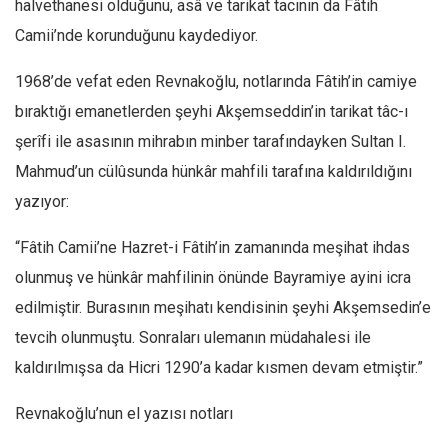
halvethanesi olduğunu, asâ ve tarikat tacının da Fâtih
Camii’nde korunduğunu kaydediyor.
1968’de vefat eden Revnakoğlu, notlarında Fâtih’in camiye
bıraktığı emanetlerden şeyhi Akşemseddin’in tarikat tâc-ı
şerîfi ile asasının mihrabın minber tarafındayken Sultan I.
Mahmud’un cülûsunda hünkâr mahfili tarafına kaldırıldığını
yazıyor:
“Fâtih Camii’ne Hazret-i Fâtih’in zamanında meşihat ihdas
olunmuş ve hünkâr mahfilinin önünde Bayramiye ayini icra
edilmiştir. Burasının meşihatı kendisinin şeyhi Akşemsedin’e
tevcih olunmuştu. Sonraları ulemanın müdahalesi ile
kaldırılmışsa da Hicri 1290’a kadar kısmen devam etmiştir.”
Revnakoğlu’nun el yazısı notları