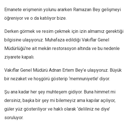
Amerika
Emanete erişmenin yolunu ararken Ramazan Bey gelişmeyi
Avustralya
öğreniyor ve o da katılıyor bize.
Tarih
Düşünce
Derken görmek ve resim çekmek için izin almamız gerektiği
bilgisine ulaşıyoruz. Muhafaza edildiği Vakıflar Genel
Dosyalar
Müdürlüğü’ne ait mekân restorasyon altında ve bu nedenle
ziyarete kapalı.
Vakıflar Genel Müdürü Adnan Ertem Bey’e ulaşıyoruz. Büyük
bir nezaket ve hoşgörü gösterip ‘memnuniyetle’ diyor.
Şu ana kadar her şey muhteşem gidiyor. Buna himmet mi
dersiniz, başka bir şey mi bilemeyiz ama kapılar açılıyor,
güler yüz gösteriliyor ve haklı olarak ‘deliliniz ne diye’
soruluyor.