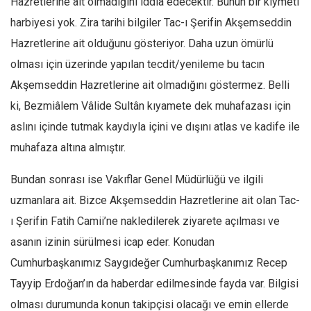
Hazretlerine ait olmadığını iddia edecektir. Bunun bir kıymeti
harbiyesi yok. Zira tarihi bilgiler Tac-ı Şerifin Akşemseddin
Hazretlerine ait olduğunu gösteriyor. Daha uzun ömürlü
olması için üzerinde yapılan tecdit/yenileme bu tacın
Akşemseddin Hazretlerine ait olmadığını göstermez. Belli
ki, Bezmiâlem Vâlide Sultân kıyamete dek muhafazası için
aslını içinde tutmak kaydıyla içini ve dışını atlas ve kadife ile
muhafaza altına almıştır.
Bundan sonrası ise Vakıflar Genel Müdürlüğü ve ilgili
uzmanlara ait. Bizce Akşemseddin Hazretlerine ait olan Tac-
ı Şerifin Fatih Camii’ne nakledilerek ziyarete açılması ve
asanın izinin sürülmesi icap eder. Konudan
Cumhurbaşkanımız Saygıdeğer Cumhurbaşkanımız Recep
Tayyip Erdoğan’ın da haberdar edilmesinde fayda var. Bilgisi
olması durumunda konun takipçisi olacağı ve emin ellerde