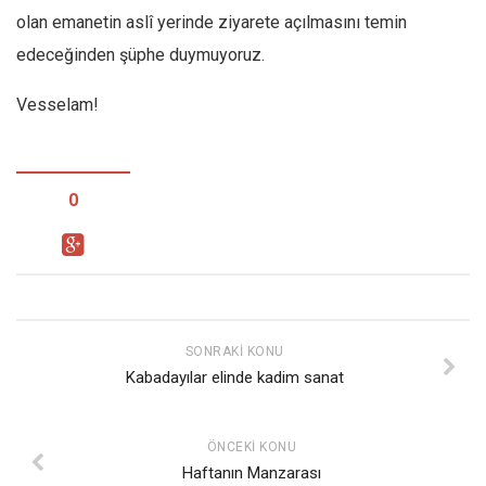
olan emanetin aslî yerinde ziyarete açılmasını temin
edeceğinden şüphe duymuyoruz.
Vesselam!
0
SONRAKI KONU
Kabadayılar elinde kadim sanat
ÖNCEKI KONU
Haftanın Manzarası