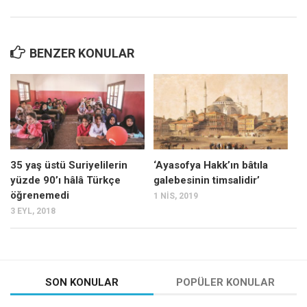
BENZER KONULAR
35 yaş üstü Suriyelilerin
‘Ayasofya Hakk’ın bâtıla
yüzde 90’ı hâlâ Türkçe
galebesinin timsalidir’
öğrenemedi
1 NIS, 2019
3 EYL, 2018
SON KONULAR
POPÜLER KONULAR