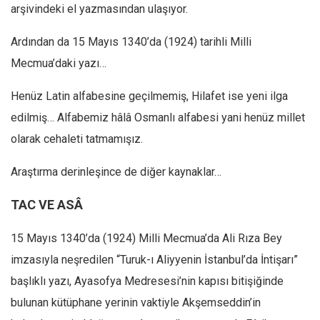
arşivindeki el yazmasından ulaşıyor.
Ardından da 15 Mayıs 1340’da (1924) tarihli Milli
Mecmua’daki yazı…
Henüz Latin alfabesine geçilmemiş, Hilafet ise yeni ilga
edilmiş… Alfabemiz hâlâ Osmanlı alfabesi yani henüz millet
olarak cehaleti tatmamışız.
Araştırma derinleşince de diğer kaynaklar…
TAC VE ASÂ
15 Mayıs 1340’da (1924) Milli Mecmua’da Ali Rıza Bey
imzasıyla neşredilen “Turuk-ı Aliyyenin İstanbul’da İntişarı”
başlıklı yazı, Ayasofya Medresesi’nin kapısı bitişiğinde
bulunan kütüphane yerinin vaktiyle Akşemseddin’in