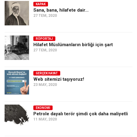
KAPAK
Sana, bana, hilafete dair…
27 TEM, 2020
RÖPORTAJ
Hilafet Müslümanların birliği için şart
27 TEM, 2020
GERÇEK HAYAT
Web sitemizi taşıyoruz!
23 MAY, 2020
EKONOMI
Petrole dayalı terör şimdi çok daha maliyetli
11 MAY, 2020