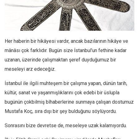
Facebook
Instagram
YouTube
Editörden
Her haberin bir hikâyesi vardır, ancak bazılarının hikâye ve
Yazarlar
mânâsı çok farklıdır. Bugün size İstanbul’un fethine kadar
Kemal Özer
uzanan, üzerinde çalışmaktan şeref duyduğumuz bir
Mahmut Toptaş
meseleyi arz edeceğiz.
Yvonne Ridley
İstanbul ile ilgili muhteşem bir çalışma yapan, dünün tarih,
Barış Tarımcıoğlu
kültür, sanat ve yaşanmışlıklarını çok edebi bir üslupla
Ömer Kayani
bugünün çokbilmiş bîhaberlerine sunmaya çalışan dostumuz
Yusuf Armağan
Mustafa Koç, sıra dışı bir şey bulduğunu söylüyordu.
Hasanali Yıldırım
Sonrasını bize devretse de, meseleye uzak kalamıyordu.
Leyla Şerif Emin
Selçuk Türkyılmaz