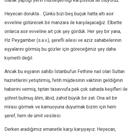
olarak yaptığı yerin muhteşemliği karşısında lâl oluyoruz.
Heyecan dorukta… Çünkü bizi beş buçuk hatta altı asır
evveline götürecek bir manzara ile karşılaşacağız. Elbette
onlarca asır evveline ait çok şey gördük. Her şey bir yana,
Hz Peygamber (s.a.v.), şerefli ailesi ve aziz sahabelerinin
eşyalarını görmüş bu gözler için göreceğimiz şey daha
kıymetli değil.
Ancak bu eşyanın sahibi İstanbul’un Fethine nail olan Sultan
hazretlerini yetiştirmiş, fetih müjdesinin vaktinin geldiğinin
haberini vermiş, tıptan tasavvufa pek çok sahada keşifleri ile
şöhret bulmuş âlim, âbid, zahid büyük bir zat. Ona ait bir
mirası görmek ve kamuoyuna duyurmak bizim için hem
şeref, hem de ümit vesilesi.
Derken aradığımız emanetle karşı karşıyayız. Heyecan,