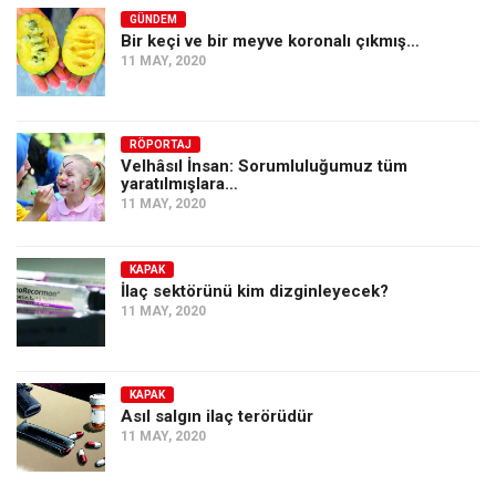
GÜNDEM
Bir keçi ve bir meyve koronalı çıkmış…
11 MAY, 2020
RÖPORTAJ
Velhâsıl İnsan: Sorumluluğumuz tüm
yaratılmışlara…
11 MAY, 2020
KAPAK
İlaç sektörünü kim dizginleyecek?
11 MAY, 2020
KAPAK
Asıl salgın ilaç terörüdür
11 MAY, 2020