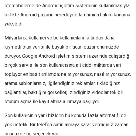
otomobillerde de Android işletim sisteminin kullanılmasıyla
Ekonomi
birlikte Android pazarın neredeyse tamamına hâkim konuma
Spor
yükseldi.
Manzara
Sağlık
Milyarlarca kullanıcı ve bu kullanıcıların altından daha
kıymetli olan verisi ile büyük bir ticari pazar önümüzde
Gıda-Beslenme
duruyor. Google Android işletim sistemi üzerinde çalıştırdığı
Hayat
birçok servis ile son kullanıcısına ait ciddi miktarda veri
Türkiye
topluyor en basit anlamda; ne arıyorsunuz, nasıl arıyorsunuz,
Siyaset
arama şablonlarınız, ilgilendiğiniz reklamlar, tıkladığınız
Dünya
bağlantılar, baktığını görseller, izlediğiniz videolar tek bir
Avrupa
oturum açma ile kayıt altına alınmaya başlıyor.
Asya
Son kullanıcının yani bizlerin bu konuda fazla alternatifi de
Afrika
yok üstelik. Bir telefon satın almaya karar verdiğiniz zaman
İslam Dünyası
önünüzde üç seçenek var.