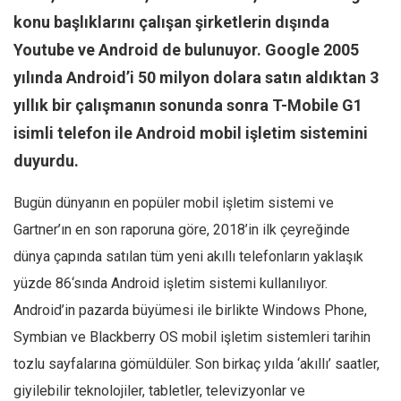
konu başlıklarını çalışan şirketlerin dışında
Mehmet Ali Tekin
Youtube ve Android de bulunuyor. Google 2005
Abir E. Nahas
yılında Android’i 50 milyon dolara satın aldıktan 3
Amina S. Jenenkovic
yıllık bir çalışmanın sonunda sonra T-Mobile G1
Bağdagül Öz
isimli telefon ile Android mobil işletim sistemini
Esra Elönü
duyurdu.
» Yazar arşivi
Bugün dünyanın en popüler mobil işletim sistemi ve
Bu Sayı
Gartner’ın en son raporuna göre, 2018’in ilk çeyreğinde
Tüm Sayılar
dünya çapında satılan tüm yeni akıllı telefonların yaklaşık
Kategoriler
yüzde 86‘sında Android işletim sistemi kullanılıyor.
Kültür Sanat
Android’in pazarda büyümesi ile birlikte Windows Phone,
Kitap
Symbian ve Blackberry OS mobil işletim sistemleri tarihin
tozlu sayfalarına gömüldüler. Son birkaç yılda ‘akıllı’ saatler,
Karisi kitap sualleri
giyilebilir teknolojiler, tabletler, televizyonlar ve
7 soruda bu hafta