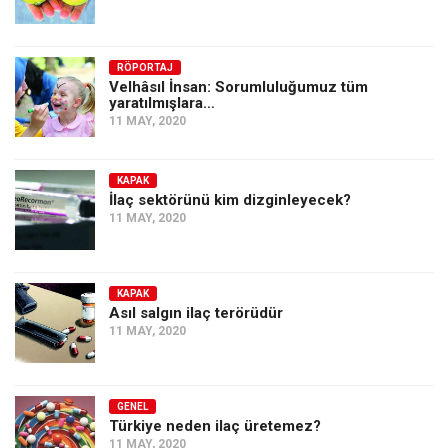
RÖPORTAJ
Velhâsıl İnsan: Sorumluluğumuz tüm
yaratılmışlara…
11 MAY, 2020
KAPAK
İlaç sektörünü kim dizginleyecek?
11 MAY, 2020
KAPAK
Asıl salgın ilaç terörüdür
11 MAY, 2020
GENEL
Türkiye neden ilaç üretemez?
11 MAY, 2020