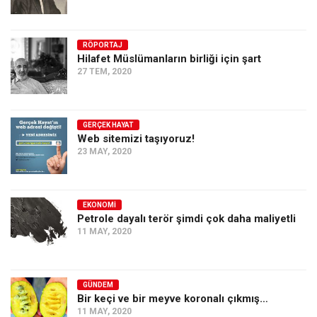
RÖPORTAJ
Hilafet Müslümanların birliği için şart
27 TEM, 2020
GERÇEK HAYAT
Web sitemizi taşıyoruz!
23 MAY, 2020
EKONOMI
Petrole dayalı terör şimdi çok daha maliyetli
11 MAY, 2020
GÜNDEM
Bir keçi ve bir meyve koronalı çıkmış…
11 MAY, 2020