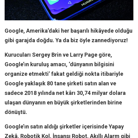
Facebook
Instagram
YouTube
Google, Amerika’daki her başarılı hikâyede olduğu
Editörden
gibi garajda doğdu. Ya da biz öyle zannediyoruz!
Yazarlar
Kurucuları Sergey Brin ve Larry Page göre,
Kemal Özer
Google’ın kuruluş amacı, ‘dünyanın bilgisini
Mahmut Toptaş
organize etmekti’ fakat geldiği nokta itibariyle
Yvonne Ridley
Google yaklaşık 80 tane şirketi satın alan ve
Barış Tarımcıoğlu
sadece 2018 yılında net kârı 30,74 milyar dolara
Ömer Kayani
ulaşan dünyanın en büyük şirketlerinden birine
Yusuf Armağan
dönüştü.
Hasanali Yıldırım
Google’ın satın aldığı şirketler içerisinde Yapay
Leyla Şerif Emin
Zekâ, Robotik Kol, İnsansı Robot, Akıllı Alarm gibi
Selçuk Türkyılmaz