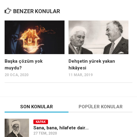
BENZER KONULAR
Başka çözüm yok
Dehşetin yürek yakan
muydu?
hikâyesi
20 OCA, 2020
11 MAR, 2019
SON KONULAR
POPÜLER KONULAR
KAPAK
Sana, bana, hilafete dair…
27 TEM, 2020