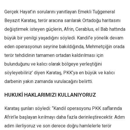
Amerika
Avustralya
Gerçek Hayat’ın sorularını yanıtlayan Emekli Tuğgeneral
Beyazıt Karataş, terör aracına sarılarak Ortadoğu haritasını
Tarih
değiştirmek isteyen güçlerin, Afrin, Cerablus, el Bab hattında
Düşünce
büyük bir yenilgi yaşadığını söyledi. Kandil’e yönelik devam
Dosyalar
eden operasyonun seyrine bakıldığında, Mehmetçiğin orada
terör tehdidinin tamamen ortadan kaldırılması için
bulunduğunu ve kalıcı olarak bölgeye yerleştiğini
söyleyebiliriz’ diyen Karataş, PKK’ya en büyük ve kalıcı
darbenin yakın zamanda vurulacağını belirtti.
HUKUKİ HAKLARIMIZI KULLANIYORUZ
Karataş şunları söyledi: “Kandil operasyonu PKK saflarında
Afrin’le başlayan kırılmayı daha fazla derinleştirecektir. Adım
adım ilerliyoruz ve son derece doğru hamlelerle terör