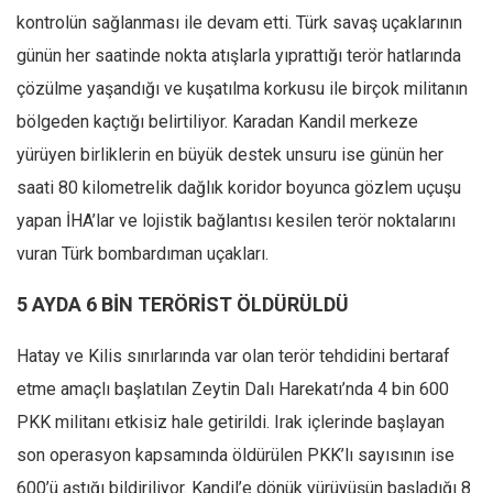
kontrolün sağlanması ile devam etti. Türk savaş uçaklarının
günün her saatinde nokta atışlarla yıprattığı terör hatlarında
çözülme yaşandığı ve kuşatılma korkusu ile birçok militanın
bölgeden kaçtığı belirtiliyor. Karadan Kandil merkeze
yürüyen birliklerin en büyük destek unsuru ise günün her
saati 80 kilometrelik dağlık koridor boyunca gözlem uçuşu
yapan İHA’lar ve lojistik bağlantısı kesilen terör noktalarını
vuran Türk bombardıman uçakları.
5 AYDA 6 BİN TERÖRİST ÖLDÜRÜLDÜ
Hatay ve Kilis sınırlarında var olan terör tehdidini bertaraf
etme amaçlı başlatılan Zeytin Dalı Harekatı’nda 4 bin 600
PKK militanı etkisiz hale getirildi. Irak içlerinde başlayan
son operasyon kapsamında öldürülen PKK’lı sayısının ise
600’ü aştığı bildiriliyor. Kandil’e dönük yürüyüşün başladığı 8