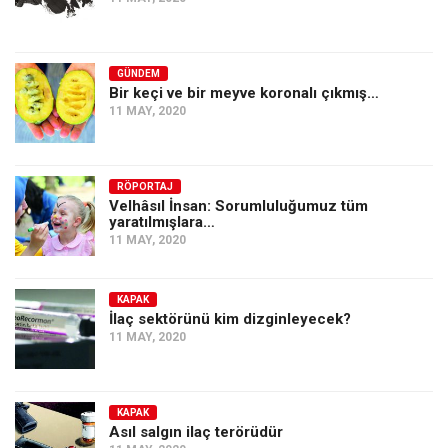
GÜNDEM
Bir keçi ve bir meyve koronalı çıkmış…
11 MAY, 2020
RÖPORTAJ
Velhâsıl İnsan: Sorumluluğumuz tüm
yaratılmışlara…
11 MAY, 2020
KAPAK
İlaç sektörünü kim dizginleyecek?
11 MAY, 2020
KAPAK
Asıl salgın ilaç terörüdür