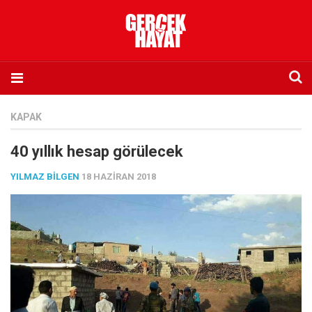
Anasayfa
KAPAK
Hakkımızda
40 yıllık hesap görülecek
Künye
YILMAZ BILGEN
18 HAZIRAN 2018
İletişim
Abone olmak istiyorum
Satış noktası listesi
Eksik sayıların temini
Sosyal Medya
Twitter