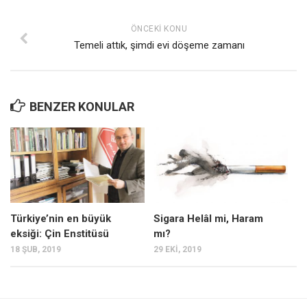
ÖNCEKI KONU
Temeli attık, şimdi evi döşeme zamanı
BENZER KONULAR
Türkiye’nin en büyük
Sigara Helâl mi, Haram
eksiği: Çin Enstitüsü
mı?
18 ŞUB, 2019
29 EKI, 2019