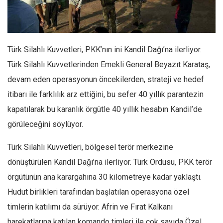
Facebook
Instagram
YouTube
Türk Silahlı Kuvvetleri, PKK’nın ini Kandil Dağı’na ilerliyor.
Editörden
Türk Silahlı Kuvvetlerinden Emekli General Beyazıt Karataş,
Yazarlar
devam eden operasyonun öncekilerden, strateji ve hedef
Kemal Özer
itibarı ile farklılık arz ettiğini, bu sefer 40 yıllık parantezin
Mahmut Toptaş
kapatılarak bu karanlık örgütle 40 yıllık hesabın Kandil’de
Yvonne Ridley
görüleceğini söylüyor.
Barış Tarımcıoğlu
Türk Silahlı Kuvvetleri, bölgesel terör merkezine
Ömer Kayani
dönüştürülen Kandil Dağı’na ilerliyor. Türk Ordusu, PKK terör
Yusuf Armağan
örgütünün ana karargahına 30 kilometreye kadar yaklaştı.
Hasanali Yıldırım
Hudut birlikleri tarafından başlatılan operasyona özel
Leyla Şerif Emin
timlerin katılımı da sürüyor. Afrin ve Fırat Kalkanı
harekatlarına katılan komando timleri ile çok sayıda Özel
Selçuk Türkyılmaz