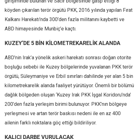
girişiminde bulunan ve Sacir bölgesinde gasp ettiği 8
Ekonomi
köyden çıkarılan terör örgütü PKK, 2016 yılında yapılan Fırat
Spor
Kalkanı Harekatı’nda 300’den fazla militanını kaybetti ve
Manzara
ABD himayesinde Munbiç’e kaçtı.
Sağlık
KUZEY’DE 5 BİN KİLOMETREKARELİK ALANDA
Gıda-Beslenme
ABD’nin Irak’a yönelik askeri harekatı sonrası doğan otorite
Hayat
boşluğu sebebi ile Kuzey bölgelerinde yuvalanan PKK terör
Türkiye
örgütü, Süleymaniye ve Erbil sınırları dahilinde yer alan 5 bin
Siyaset
kilometrekarelik alanda faaliyet yürütüyor. Önemli bir bölümü
Dünya
dağlık bölgeden oluşan ‘Kuzey Irak PKK İşgal Koridoru’nda’
Avrupa
200’den fazla yerleşim birimi bulunuyor. PKK’nın bölgeye
Asya
yerleşmesi ve artan terör baskısı nedeni ile en az 400
Afrika
ailenin farklı noktalara göç ettiği bildiriliyor.
İslam Dünyası
KALICI DARBE VURULACAK