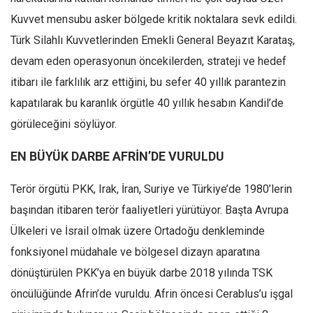
Kuvvet mensubu asker bölgede kritik noktalara sevk edildi.
Mehmet Ali Tekin
Türk Silahlı Kuvvetlerinden Emekli General Beyazıt Karataş,
Abir E. Nahas
devam eden operasyonun öncekilerden, strateji ve hedef
Amina S. Jenenkovic
itibarı ile farklılık arz ettiğini, bu sefer 40 yıllık parantezin
Bağdagül Öz
kapatılarak bu karanlık örgütle 40 yıllık hesabın Kandil’de
Esra Elönü
görüleceğini söylüyor.
» Yazar arşivi
EN BÜYÜK DARBE AFRİN’DE VURULDU
Bu Sayı
Tüm Sayılar
Terör örgütü PKK, Irak, İran, Suriye ve Türkiye’de 1980’lerin
başından itibaren terör faaliyetleri yürütüyor. Başta Avrupa
Kategoriler
Ülkeleri ve İsrail olmak üzere Ortadoğu denkleminde
Kültür Sanat
fonksiyonel müdahale ve bölgesel dizayn aparatına
Kitap
dönüştürülen PKK’ya en büyük darbe 2018 yılında TSK
Karisi kitap sualleri
öncülüğünde Afrin’de vuruldu. Afrin öncesi Cerablus’u işgal
7 soruda bu hafta