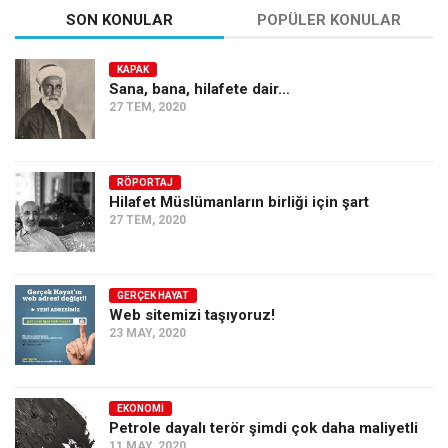
SON KONULAR
POPÜLER KONULAR
KAPAK
Sana, bana, hilafete dair…
27 TEM, 2020
RÖPORTAJ
Hilafet Müslümanların birliği için şart
27 TEM, 2020
GERÇEK HAYAT
Web sitemizi taşıyoruz!
23 MAY, 2020
EKONOMI
Petrole dayalı terör şimdi çok daha maliyetli
11 MAY, 2020