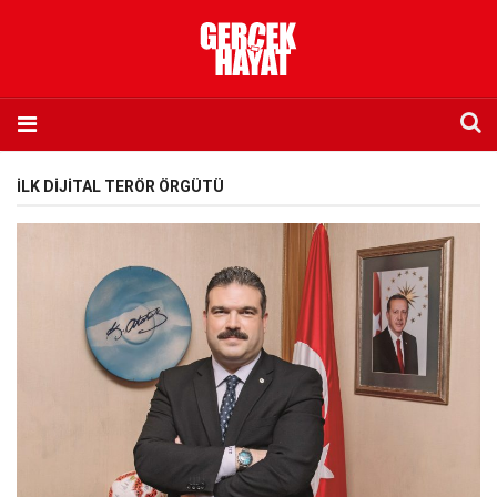
Anasayfa
İLK DIJITAL TERÖR ÖRGÜTÜ
Hakkımızda
Künye
İletişim
Abone olmak istiyorum
Satış noktası listesi
Eksik sayıların temini
Sosyal Medya
Twitter