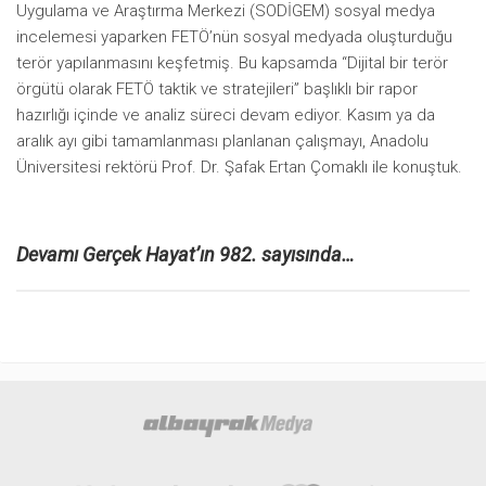
Uygulama ve Araştırma Merkezi (SODİGEM) sosyal medya
Mehmet Ali Tekin
incelemesi yaparken FETÖ’nün sosyal medyada oluşturduğu
terör yapılanmasını keşfetmiş. Bu kapsamda “Dijital bir terör
Abir E. Nahas
örgütü olarak FETÖ taktik ve stratejileri” başlıklı bir rapor
Amina S. Jenenkovic
hazırlığı içinde ve analiz süreci devam ediyor. Kasım ya da
aralık ayı gibi tamamlanması planlanan çalışmayı, Anadolu
Bağdagül Öz
Üniversitesi rektörü Prof. Dr. Şafak Ertan Çomaklı ile konuştuk.
Esra Elönü
» Yazar arşivi
Bu Sayı
Devamı Gerçek Hayat’ın 982. sayısında…
Tüm Sayılar
Kategoriler
Kültür Sanat
Kitap
Karisi kitap sualleri
7 soruda bu hafta