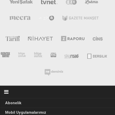
Ekonomi
Spor
Manzara
Sağlık
Gıda-Beslenme
Hayat
Türkiye
Siyaset
Dünya
Avrupa
Asya
Afrika
Abonelik
İslam Dünyası
Mobil Uygulamalarımız