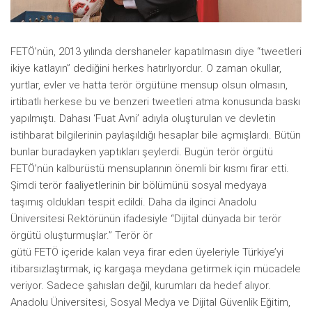
Facebook
Instagram
FETÖ’nün, 2013 yılında dershaneler kapatılmasın diye “tweetleri
YouTube
ikiye katlayın” dediğini herkes hatırlıyordur. O zaman okullar,
Editörden
yurtlar, evler ve hatta terör örgütüne mensup olsun olmasın,
irtibatlı herkese bu ve benzeri tweetleri atma konusunda baskı
Yazarlar
yapılmıştı. Dahası ‘Fuat Avni’ adıyla oluşturulan ve devletin
Kemal Özer
istihbarat bilgilerinin paylaşıldığı hesaplar bile açmışlardı. Bütün
Mahmut Toptaş
bunlar buradayken yaptıkları şeylerdi. Bugün terör örgütü
FETÖ’nün kalburüstü mensuplarının önemli bir kısmı firar etti.
Yvonne Ridley
Şimdi terör faaliyetlerinin bir bölümünü sosyal medyaya
Barış Tarımcıoğlu
taşımış oldukları tespit edildi. Daha da ilginci Anadolu
Üniversitesi Rektörünün ifadesiyle “Dijital dünyada bir terör
Ömer Kayani
örgütü oluşturmuşlar.” Terör ör
Yusuf Armağan
gütü FETÖ içeride kalan veya firar eden üyeleriyle Türkiye’yi
Hasanali Yıldırım
itibarsızlaştırmak, iç kargaşa meydana getirmek için mücadele
veriyor. Sadece şahısları değil, kurumları da hedef alıyor.
Leyla Şerif Emin
Anadolu Üniversitesi, Sosyal Medya ve Dijital Güvenlik Eğitim,
Selçuk Türkyılmaz