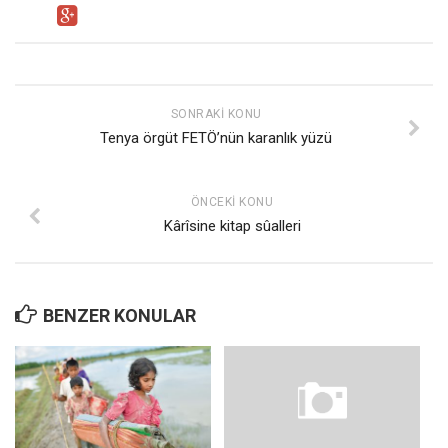
SONRAKI KONU
Tenya örgüt FETÖ’nün karanlık yüzü
ÖNCEKI KONU
Kârîsine kitap sûalleri
BENZER KONULAR