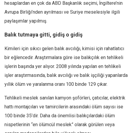
Amerika
hesaplardan en çok da ABD Başkanlık seçimi, İngiltere’nin
Avustralya
Avrupa Birliği’nden ayrılması ve Suriye meselesiyle ilgili
paylaşımlar yapılmış.
Tarih
Düşünce
Balık tutmaya gitti, gidiş o gidiş
Dosyalar
Kimileri için sıkıcı gelen balık avcılığı, kimisi için rahatlatıcı
bir eğlencedir. Araştırmalara göre ise balıkçılık en tehlikeli
işlerin başında yer alıyor. 2008 yılında yapılan en tehlikeli
işler araştırmasında, balık avcılığı ve balık işçiliği yapanlarda
yıllık ölüm ve yaralanma oranı 100 binde 129 çıkar.
Tehlikeli meslek sanılan kamyon şoförleri, çatıcılar, elektrik
hattı montajcıları ve tamircilerin arasındaki ölüm sayısı ise
100 binde 35’dir. Daha da önemlisi balıkçılardaki ölüm
nispetlerinin “en ölümcül meslek” olarak görülen veya