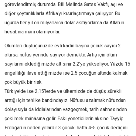
görevlendirmiş durumda. Bill Melinda Gates Vakfı, aşı ve
Mehmet Ali Tekin
diğer şeytanlıklarla Afrika’yı kısırlaştırmaya çalışıyor. Bu
Abir E. Nahas
uğurda her yıl on milyarlarca dolar akıtıyorlarsa da Allah’ın
Amina S. Jenenkovic
hesabına mâni olamıyorlar.
Bağdagül Öz
Ölümleri düştüğünüzde evli kadın başına çocuk sayısı 2
Esra Elönü
olursa, nüfus yerinde sayıyor demektir. Artış için ölüm
» Yazar arşivi
sayılarını eklediğimizde alt sınır 2,2’ye yükseliyor. Yüzde 15
Bu Sayı
engelliliği ilave ettiğimizde ise 2,5 çocuğun altında kalmak
Tüm Sayılar
çok büyük bir risk.
Türkiye’de ise 2,15’lerde ve ülkemizde de düşüş sürekli
Kategoriler
arttığı için tehlike bandındayız. Nüfusu azaltmak nüfuzdan
Kültür Sanat
dolayısıyla da iddialarından vazgeçmek, tarih sahnesinden
Kitap
çekilmek mânâsına gelir. Eski yöneticilerin aksine Tayyip
Karisi kitap sualleri
Erdoğan’ın neden yıllardır 3 çocuk, hatta 4-5 çocuk dediğini
7 soruda bu hafta