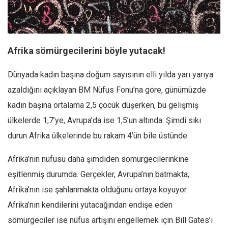
Facebook
Instagram
YouTube
Afrika sömürgecilerini böyle yutacak!
Editörden
Dünyada kadın başına doğum sayısının elli yılda yarı yarıya
Yazarlar
azaldığını açıklayan BM Nüfus Fonu’na göre, günümüzde
Kemal Özer
kadın başına ortalama 2,5 çocuk düşerken, bu gelişmiş
Mahmut Toptaş
ülkelerde 1,7’ye, Avrupa’da ise 1,5’un altında. Şimdi sıkı
Yvonne Ridley
durun Afrika ülkelerinde bu rakam 4’ün bile üstünde.
Barış Tarımcıoğlu
Afrika’nın nüfusu daha şimdiden sömürgecilerinkine
Ömer Kayani
eşitlenmiş durumda. Gerçekler, Avrupa’nın batmakta,
Yusuf Armağan
Afrika’nın ise şahlanmakta olduğunu ortaya koyuyor.
Hasanali Yıldırım
Afrika’nın kendilerini yutacağından endişe eden
Leyla Şerif Emin
sömürgeciler ise nüfus artışını engellemek için Bill Gates’i
Selçuk Türkyılmaz