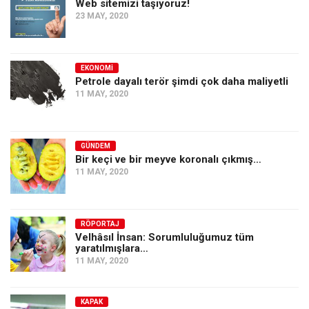
Web sitemizi taşıyoruz!
23 MAY, 2020
EKONOMI
Petrole dayalı terör şimdi çok daha maliyetli
11 MAY, 2020
GÜNDEM
Bir keçi ve bir meyve koronalı çıkmış…
11 MAY, 2020
RÖPORTAJ
Velhâsıl İnsan: Sorumluluğumuz tüm
yaratılmışlara…
11 MAY, 2020
KAPAK