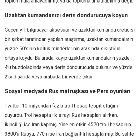
toplum hâlâ anlayabilmiş, ya da topluma anlatılabilmiş değil.
Ekonomi
Uzaktan kumandanızı derin dondurucuya koyun
Spor
Manzara
Geçen yıl, bilgisayar aksesuarı ve uzaktan kumanda üreticisi
Sağlık
bir şirket tarafından yapılan araştırma, uzaktan kumandaların
yüzde 50’sinin koltuk minderlerinin arasında sıkıştığını
Gıda-Beslenme
ortaya koydu. Bu arada, kayıp uzaktan kumandaların yüzde
Hayat
4’ü buzdolabında veya derin dondurucuda bulunur ve yüzde
Türkiye
2’si dışarıda veya arabada bir yerde çıkar.
Siyaset
Dünya
Sosyal medyada Rus matruşkası ve Pers oyunları
Avrupa
Twitter, 10 milyondan fazla troll hesap tespit ettiğini
Asya
duyurdu. Trol hesapta ilk sırayı Rus hesapları alırken,
Afrika
ikinciliği ise İran kapmış. Yine en etkin 4570 troll hesabının
İslam Dünyası
3800’ü Rusya, 770’i ise İran bağlantılı hesaplarmış. Bu sahte