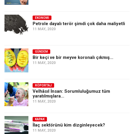
Amerika
Avustralya
EKONOMI
Tarih
Petrole dayalı terör şimdi çok daha maliyetli
11 MAY, 2020
Düşünce
Dosyalar
GÜNDEM
Bir keçi ve bir meyve koronalı çıkmış…
11 MAY, 2020
RÖPORTAJ
Velhâsıl İnsan: Sorumluluğumuz tüm
yaratılmışlara…
11 MAY, 2020
KAPAK
İlaç sektörünü kim dizginleyecek?
11 MAY, 2020