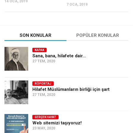
14 OCA, 2019
7 OCA, 2019
Ekonomi
Spor
Manzara
SON KONULAR
POPÜLER KONULAR
Sağlık
Gıda-Beslenme
KAPAK
Sana, bana, hilafete dair…
Hayat
27 TEM, 2020
Türkiye
Siyaset
RÖPORTAJ
Dünya
Hilafet Müslümanların birliği için şart
27 TEM, 2020
Avrupa
Asya
Afrika
GERÇEK HAYAT
Web sitemizi taşıyoruz!
İslam Dünyası
23 MAY, 2020