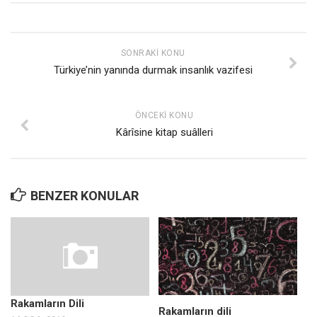
Mehmet Ali Tekin
Abir E. Nahas
SONRAKI KONU
Amina S. Jenenkovic
Türkiye’nin yanında durmak insanlık vazifesi
Bağdagül Öz
Esra Elönü
ÖNCEKI KONU
Kârîsine kitap suâlleri
» Yazar arşivi
Bu Sayı
Tüm Sayılar
BENZER KONULAR
Kategoriler
Kültür Sanat
Kitap
Karisi kitap sualleri
Rakamların Dili
7 soruda bu hafta
Rakamların dili