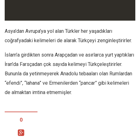
Facebook
Instagram
YouTube
Asya’dan Avrupa’ya yol alan Türkler her yaşadıkları
Editörden
coğrafyadaki kelimeleri de alarak Türkçeyi zenginleştirirler.
Yazarlar
İslam’a girdikten sonra Arapçadan ve asırlarca yurt yaptıkları
Kemal Özer
İran’da Farsçadan çok sayıda kelimeyi Türkçeleştirirler.
Mahmut Toptaş
Bununla da yetinmeyerek Anadolu tebaaları olan Rumlardan
Yvonne Ridley
“efendi”, “lahana” ve Ermenilerden “pancar” gibi kelimeleri
Barış Tarımcıoğlu
de almaktan imtina etmemişler.
Ömer Kayani
Yusuf Armağan
Hasanali Yıldırım
0
Leyla Şerif Emin
Selçuk Türkyılmaz